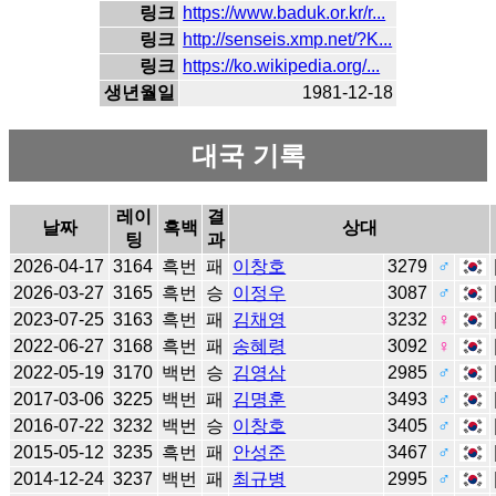
링크
https://www.baduk.or.kr/r...
링크
http://senseis.xmp.net/?K...
링크
https://ko.wikipedia.org/...
생년월일
1981-12-18
대국 기록
레이
결
날짜
흑백
상대
팅
과
2026-04-17
3164
흑번
패
이창호
3279
♂
2026-03-27
3165
흑번
승
이정우
3087
♂
2023-07-25
3163
흑번
패
김채영
3232
♀
2022-06-27
3168
흑번
패
송혜령
3092
♀
2022-05-19
3170
백번
승
김영삼
2985
♂
2017-03-06
3225
백번
패
김명훈
3493
♂
2016-07-22
3232
백번
승
이창호
3405
♂
2015-05-12
3235
흑번
패
안성준
3467
♂
2014-12-24
3237
백번
패
최규병
2995
♂