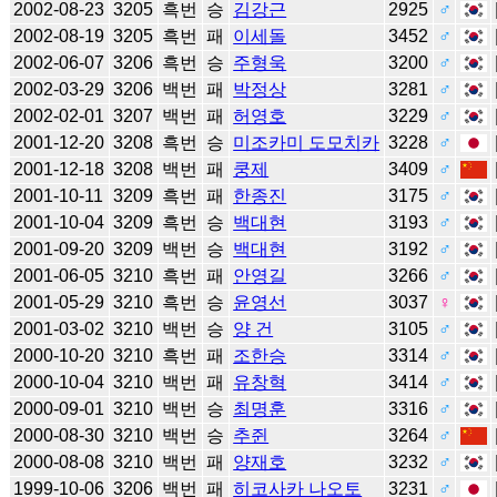
2002-08-23
3205
흑번
승
김강근
2925
♂
2002-08-19
3205
흑번
패
이세돌
3452
♂
2002-06-07
3206
흑번
승
주형욱
3200
♂
2002-03-29
3206
백번
패
박정상
3281
♂
2002-02-01
3207
백번
패
허영호
3229
♂
2001-12-20
3208
흑번
승
미조카미 도모치카
3228
♂
2001-12-18
3208
백번
패
쿵제
3409
♂
2001-10-11
3209
흑번
패
한종진
3175
♂
2001-10-04
3209
흑번
승
백대현
3193
♂
2001-09-20
3209
백번
승
백대현
3192
♂
2001-06-05
3210
흑번
패
안영길
3266
♂
2001-05-29
3210
흑번
승
윤영선
3037
♀
2001-03-02
3210
백번
승
양 건
3105
♂
2000-10-20
3210
흑번
패
조한승
3314
♂
2000-10-04
3210
백번
패
유창혁
3414
♂
2000-09-01
3210
백번
승
최명훈
3316
♂
2000-08-30
3210
백번
승
추쥔
3264
♂
2000-08-08
3210
백번
패
양재호
3232
♂
1999-10-06
3206
백번
패
히코사카 나오토
3231
♂