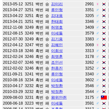
2013-05-12
3251
백번
승
김미리
2991
♀
2013-04-27
3251
백번
패
류민형
3351
♂
2013-04-22
3251
흑번
승
김대용
3205
♂
2013-04-21
3251
백번
패
한태희
3346
♂
2012-11-08
3249
흑번
패
허영호
3409
♂
2012-08-15
3249
백번
패
이세돌
3579
♂
2012-07-30
3249
흑번
승
김기용
3383
♂
2012-04-12
3247
백번
승
김혜민
3069
♀
2012-03-18
3246
흑번
패
이희성
3313
♂
2012-02-24
3246
흑번
승
최명훈
3178
♂
2012-02-07
3246
백번
패
조인선
3262
♂
2012-02-02
3246
흑번
승
한종진
3252
♂
2011-09-21
3241
백번
패
류민형
3340
♂
2010-08-16
3234
흑번
패
이세돌
3602
♂
2010-04-17
3232
흑번
패
박정환
3546
♂
2010-03-29
3232
흑번
패
박정환
3544
♂
2009-08-03
3231
흑번
승
왕위안쥔
3175
♂
2008-06-18
3223
백번
패
이세돌
3591
♂