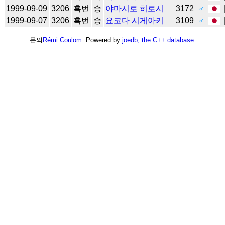
1999-09-09
3206
흑번
승
야마시로 히로시
3172
♂
1999-09-07
3206
흑번
승
요코다 시게아키
3109
♂
문의
Rémi Coulom
. Powered by
joedb, the C++ database
.