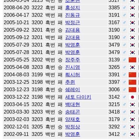
2008-05-14
3223
백번
승
조훈현
3317
♂
2008-04-20
3222
흑번
패
홍성지
3385
♂
2006-04-17
3202
백번
패
진동규
3191
♂
2005-10-21
3200
흑번
패
박정근
3167
♂
2005-09-22
3201
흑번
승
김대용
3190
♂
2005-09-12
3201
백번
패
김대용
3190
♂
2005-07-29
3201
흑번
패
박영훈
3479
♂
2005-07-28
3201
흑번
패
박영훈
3479
♂
2005-05-25
3202
백번
승
장주주
3139
♂
2005-04-08
3203
흑번
승
진시영
3265
♂
2004-08-03
3199
백번
패
뤄시허
3391
♂
2003-12-25
3198
백번
패
추쥔
3397
♂
2003-12-23
3198
흑번
승
쉐레이
3006
♂
2003-12-22
3198
백번
패
세토 다이키
3142
♂
2003-04-15
3202
흑번
패
백대현
3215
♂
2003-03-30
3203
백번
승
송태곤
3418
♂
2003-02-03
3203
흑번
패
양재호
3179
♂
2002-12-01
3205
흑번
승
박정상
3292
♂
2002-09-11
3205
백번
패
박영훈
3412
♂