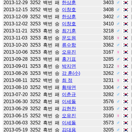
2013-12-29
3252
백번
패
한상훈
3403
♂
2013-12-15
3252
백번
승
이창호
3408
♂
2013-12-09
3252
백번
패
한상훈
3402
♂
2013-12-02
3253
백번
승
이창호
3410
♂
2013-11-21
3253
흑번
승
최기훈
3218
♂
2013-11-03
3253
흑번
승
문도원
3018
♀
2013-10-20
3253
흑번
패
류수항
3362
♂
2013-10-06
3253
흑번
승
오유진
3167
♀
2013-09-28
3253
백번
패
홍기표
3285
♂
2013-09-01
3253
흑번
승
박지연
3122
♀
2013-08-26
3253
백번
승
강 훈(小)
3262
♂
2013-08-11
3252
백번
승
최 정
3231
♀
2013-08-10
3252
백번
패
황재연
3304
♂
2013-07-20
3252
흑번
패
이춘규
3282
♂
2013-06-30
3252
흑번
패
이세돌
3576
♂
2013-06-29
3252
흑번
패
김현찬
3335
♂
2013-06-15
3252
백번
승
오유진
3160
♀
2013-06-03
3252
흑번
패
이세돌
3573
♂
2013-05-19
3252
흑번
승
김대용
3205
♂