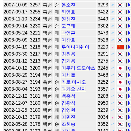
2007-10-09
3257
흑번
승
온소진
3293
♂
|
k
2007-09-17
3255
흑번
패
허영호
3422
♂
|
k
2006-11-10
3234
백번
패
원성진
3449
♂
|
k
2006-09-14
3230
흑번
승
고근태
3302
♂
|
k
2006-05-24
3221
백번
패
박영훈
3473
♂
|
k
2006-05-09
3219
백번
패
이창호
3526
♂
|
k
2006-04-19
3218
백번
패
루이나이웨이
3220
♀
|
k
2006-03-30
3217
백번
패
최원용
3291
♂
|
k
2006-01-12
3213
백번
패
김기용
3275
♂
|
k
2004-10-12
3200
백번
패
미무라 도모야쓰
3245
♂
|
g
2003-08-29
3194
백번
패
이세돌
3468
♂
|
k
2003-08-27
3194
흑번
승
가토 마사오
3252
♂
|
g
2003-08-04
3193
백번
승
다카오 신지
3357
♂
|
k
2002-12-12
3181
백번
패
백홍석
3208
♂
|
k
2002-12-07
3180
백번
승
김광식
2950
♂
|
k
2002-11-25
3180
백번
패
김영환
3239
♂
|
k
2002-10-13
3179
백번
패
이민진
3034
♀
|
k
2002-05-28
3178
백번
승
조한승
3352
♂
|
g