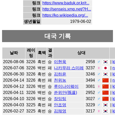
링크
https://www.baduk.or.kr/r...
링크
http://senseis.xmp.net/?H...
링크
https://ko.wikipedia.org/...
생년월일
1979-06-02
대국 기록
레이
결
날짜
흑백
상대
팅
과
2026-08-06
3226
흑번
승
이현욱
2958
♂
|
k
2026-07-06
3226
백번
패
나카무라 스미레
3237
♀
|
n
2026-06-30
3226
흑번
승
김하윤
3246
♂
|
k
2026-04-14
3226
흑번
패
천위눙
3494
♂
|
n
2026-04-12
3226
백번
승
루이나이웨이
3081
♀
|
k
2026-04-11
3226
백번
승
쑨위안(孫遠)
2952
♂
|
k
2026-04-10
3226
백번
승
장잉팅
3027
♂
|
k
2026-04-03
3225
흑번
패
안조영
3229
♂
|
k
2026-02-27
3225
흑번
승
김채영
3217
♀
|
k