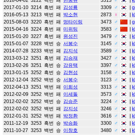
2018-04-02
3222
백번
패
한웅규
3313
♂
|
k
2017-01-10
3214
흑번
패
김성룡
3309
♂
|
g
2016-05-13
3213
백번
패
박소현
2873
♀
|
k
2015-08-03
3220
흑번
패
멍타이링
3473
♂
|
g
2015-04-16
3224
흑번
패
미위팅
3583
♂
|
k
2015-01-20
3227
흑번
패
원성진
3479
♂
|
k
2015-01-07
3228
백번
승
서봉수
3145
♂
|
k
2014-07-28
3233
백번
패
김지석
3589
♂
|
k
2013-03-12
3251
흑번
패
김승재
3427
♂
|
k
2013-02-26
3251
흑번
승
강유택
3397
♂
|
k
2013-01-15
3252
흑번
승
김현섭
3158
♂
|
k
2012-12-04
3252
백번
승
서봉수
3123
♂
|
k
2012-04-13
3251
백번
패
이희성
3313
♂
|
k
2012-02-09
3252
백번
패
이세돌
3573
♂
|
k
2012-02-02
3252
백번
승
김승준
3224
♂
|
k
2012-02-02
3252
백번
패
강지성
3246
♂
|
k
2012-01-31
3252
백번
패
박정환
3616
♂
|
k
2011-12-19
3253
흑번
승
박승화
3300
♂
|
k
2011-10-27
3253
백번
승
이창호
3480
♂
|
k