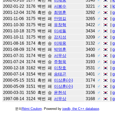
2002-05-10
3177
흑번
패
이재웅
3140
♂
|
k
2002-01-22
3176
백번
패
서봉수
3221
♂
|
k
2001-12-04
3176
흑번
승
최명훈
3292
♂
|
g
2001-11-06
3175
백번
패
안영길
3265
♂
|
g
2001-10-30
3175
백번
패
유창혁
3422
♂
|
g
2001-10-18
3175
백번
패
이세돌
3434
♂
|
g
2001-10-11
3175
백번
승
강지성
3209
♂
|
g
2001-08-16
3174
흑번
승
이재웅
3132
♂
|
g
2001-08-09
3174
백번
패
박영훈
3400
♂
|
g
2001-07-31
3174
백번
승
서무상
3146
♂
|
g
2001-07-24
3174
백번
승
주형욱
3193
♂
|
g
2000-12-18
3162
백번
패
이창호
3531
♂
|
g
2000-07-14
3154
백번
패
송태곤
3401
♂
|
g
2000-05-15
3151
흑번
패
이상훈(小)
3174
♂
|
g
2000-05-09
3151
백번
패
이상훈(小)
3174
♂
|
g
2000-03-31
3150
흑번
승
윤현석
3106
♂
|
g
1997-08-14
3124
백번
패
서무상
3168
♂
|
g
문의
Rémi Coulom
. Powered by
joedb, the C++ database
.