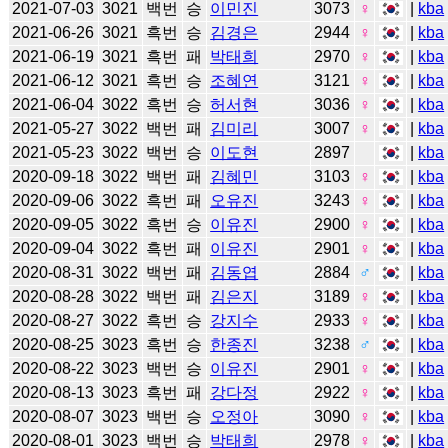
2021-07-03
3021
백번
승
이민진
3073
♀
|
kba
2021-06-26
3021
흑번
승
김경은
2944
♀
|
kba
2021-06-19
3021
흑번
패
박태희
2970
♀
|
kba
2021-06-12
3021
흑번
승
조혜연
3121
♀
|
kba
2021-06-04
3022
흑번
승
허서현
3036
♀
|
kba
2021-05-27
3022
백번
패
김미리
3007
♀
|
kba
2021-05-23
3022
백번
승
이도현
2897
|
kba
2020-09-18
3022
백번
패
김혜민
3103
♀
|
kba
2020-09-06
3022
흑번
패
오유진
3243
♀
|
kba
2020-09-05
3022
흑번
승
이유진
2900
♀
|
kba
2020-09-04
3022
흑번
패
이유진
2901
♀
|
kba
2020-08-31
3022
백번
패
김동엽
2884
♂
|
kba
2020-08-28
3022
백번
패
김은지
3189
♀
|
kba
2020-08-27
3022
흑번
승
강지수
2933
♀
|
kba
2020-08-25
3023
흑번
승
한종진
3238
♂
|
kba
2020-08-22
3023
백번
승
이유진
2901
♀
|
kba
2020-08-13
3023
흑번
패
강다정
2922
♀
|
kba
2020-08-07
3023
백번
승
오정아
3090
♀
|
kba
2020-08-01
3023
백번
승
박태희
2978
♀
|
kba