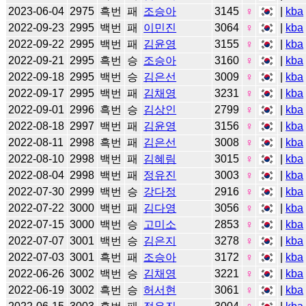
2023-06-04
2975
흑번
패
조승아
3145
♀
|
kba
2022-09-23
2995
백번
패
이민진
3064
♀
|
kba
2022-09-22
2995
백번
패
김윤영
3155
♀
|
kba
2022-09-21
2995
흑번
승
조승아
3160
♀
|
kba
2022-09-18
2995
백번
승
김은선
3009
♀
|
kba
2022-09-17
2995
백번
패
김채영
3231
♀
|
kba
2022-09-01
2996
흑번
승
김상인
2799
♀
|
kba
2022-08-18
2997
백번
패
김윤영
3156
♀
|
kba
2022-08-11
2998
흑번
패
김은선
3008
♀
|
kba
2022-08-10
2998
백번
패
김혜림
3015
♀
|
kba
2022-08-04
2998
백번
패
정유진
3003
♀
|
kba
2022-07-30
2999
백번
승
강다정
2916
♀
|
kba
2022-07-22
3000
백번
패
김다영
3056
♀
|
kba
2022-07-15
3000
백번
승
고미소
2853
♀
|
kba
2022-07-07
3001
백번
승
김은지
3278
♀
|
kba
2022-07-03
3001
흑번
패
조승아
3172
♀
|
kba
2022-06-26
3002
백번
승
김채영
3221
♀
|
kba
2022-06-19
3002
흑번
승
허서현
3061
♀
|
kba