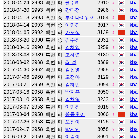
2018-04-24
2993
백번
패
권주리
2910
♀
|
kba
2018-04-20
2993
백번
승
강다정
2986
♀
|
kba
2018-04-18
2993
흑번
승
루이나이웨이
3184
♀
|
kba
2018-04-14
2993
백번
승
이민진
3017
♀
|
kba
2018-04-05
2992
백번
패
가오싱
3139
♀
|
kba
2018-03-20
2990
흑번
승
김수진
2931
♀
|
kba
2018-03-16
2990
흑번
패
김채영
3259
♀
|
kba
2018-03-08
2989
흑번
패
조혜연
3180
♀
|
kba
2018-03-02
2988
흑번
패
최 정
3389
♀
|
kba
2017-04-30
2962
백번
패
김신영
2988
♀
|
kba
2017-04-06
2960
백번
패
오정아
3129
♀
|
kba
2017-03-21
2959
흑번
패
김혜민
3094
♀
|
kba
2017-03-16
2958
흑번
패
박지은
3050
♀
|
kba
2017-03-10
2958
흑번
패
김채영
3233
♀
|
kba
2017-03-07
2958
흑번
패
이민진
3016
♀
|
kba
2017-03-04
2958
백번
패
쑹룽후이
3066
♀
|
kba
2017-02-26
2958
흑번
패
오정아
3126
♀
|
kba
2017-02-17
2958
흑번
패
박지연
3058
♀
|
kba
2016-09-21
2959
백번
패
이슬아
3091
♀
|
kba