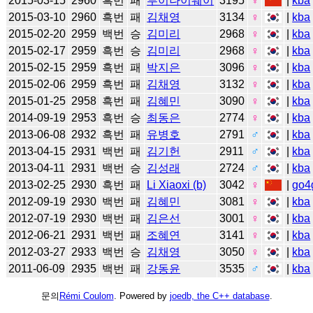
2015-03-15
2960
흑번
패
루이나이웨이
3195
♀
|
kba
2015-03-10
2960
흑번
패
김채영
3134
♀
|
kba
2015-02-20
2959
백번
승
김미리
2968
♀
|
kba
2015-02-17
2959
흑번
승
김미리
2968
♀
|
kba
2015-02-15
2959
흑번
패
박지은
3096
♀
|
kba
2015-02-06
2959
흑번
패
김채영
3132
♀
|
kba
2015-01-25
2958
흑번
패
김혜민
3090
♀
|
kba
2014-09-19
2953
흑번
승
최동은
2774
♀
|
kba
2013-06-08
2932
흑번
패
유병호
2791
♂
|
kba
2013-04-15
2931
백번
패
김기헌
2911
♂
|
kba
2013-04-11
2931
백번
승
김성래
2724
♂
|
kba
2013-02-25
2930
흑번
패
Li Xiaoxi (b)
3042
♀
|
go4
2012-09-19
2930
백번
패
김혜민
3081
♀
|
kba
2012-07-19
2930
백번
패
김은선
3001
♀
|
kba
2012-06-21
2931
백번
패
조혜연
3141
♀
|
kba
2012-03-27
2933
백번
승
김채영
3050
♀
|
kba
2011-06-09
2935
백번
패
강동윤
3535
♂
|
kba
문의
Rémi Coulom
. Powered by
joedb, the C++ database
.