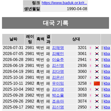
링크
https://www.baduk.or.kr/r...
생년월일
1990-04-08
대국 기록
레이
결
날짜
흑백
상대
팅
과
2026-07-31
2981
백번
패
김채영
3201
♀
|
kba
2026-07-05
2981
백번
패
김혜민
3061
♀
|
kba
2026-06-28
2981
백번
승
이슬주
2941
♀
|
kba
2026-06-19
2981
백번
승
김신영
2936
♀
|
kba
2026-04-19
2981
흑번
패
김다영
3060
♀
|
kba
2025-10-16
2981
백번
패
김은선
3007
♀
|
kba
2025-10-11
2982
흑번
패
우이밍
3258
♀
|
kba
2025-10-04
2982
백번
승
김다영
3063
♀
|
kba
2025-09-28
2982
백번
패
박소율
3038
♀
|
kba
2025-09-26
2982
흑번
패
조승아
3074
♀
|
kba
2025-09-17
2982
백번
패
김신영
2950
♀
|
kba