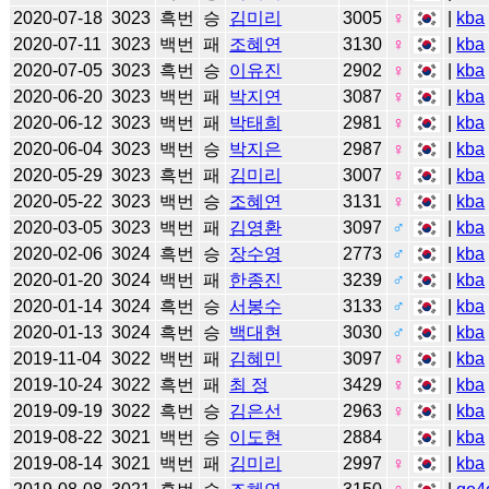
2020-07-18
3023
흑번
승
김미리
3005
♀
|
kba
2020-07-11
3023
백번
패
조혜연
3130
♀
|
kba
2020-07-05
3023
흑번
승
이유진
2902
♀
|
kba
2020-06-20
3023
백번
패
박지연
3087
♀
|
kba
2020-06-12
3023
백번
패
박태희
2981
♀
|
kba
2020-06-04
3023
백번
승
박지은
2987
♀
|
kba
2020-05-29
3023
흑번
패
김미리
3007
♀
|
kba
2020-05-22
3023
백번
승
조혜연
3131
♀
|
kba
2020-03-05
3023
백번
패
김영환
3097
♂
|
kba
2020-02-06
3024
흑번
승
장수영
2773
♂
|
kba
2020-01-20
3024
백번
패
한종진
3239
♂
|
kba
2020-01-14
3024
흑번
승
서봉수
3133
♂
|
kba
2020-01-13
3024
흑번
승
백대현
3030
♂
|
kba
2019-11-04
3022
백번
패
김혜민
3097
♀
|
kba
2019-10-24
3022
흑번
패
최 정
3429
♀
|
kba
2019-09-19
3022
흑번
승
김은선
2963
♀
|
kba
2019-08-22
3021
백번
승
이도현
2884
|
kba
2019-08-14
3021
백번
패
김미리
2997
♀
|
kba