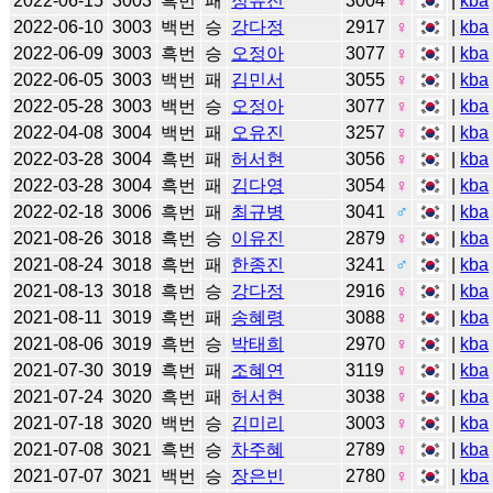
2022-06-15
3003
흑번
패
정유진
3004
♀
|
kba
2022-06-10
3003
백번
승
강다정
2917
♀
|
kba
2022-06-09
3003
흑번
승
오정아
3077
♀
|
kba
2022-06-05
3003
백번
패
김민서
3055
♀
|
kba
2022-05-28
3003
백번
승
오정아
3077
♀
|
kba
2022-04-08
3004
백번
패
오유진
3257
♀
|
kba
2022-03-28
3004
흑번
패
허서현
3056
♀
|
kba
2022-03-28
3004
흑번
패
김다영
3054
♀
|
kba
2022-02-18
3006
흑번
패
최규병
3041
♂
|
kba
2021-08-26
3018
흑번
승
이유진
2879
♀
|
kba
2021-08-24
3018
흑번
패
한종진
3241
♂
|
kba
2021-08-13
3018
흑번
승
강다정
2916
♀
|
kba
2021-08-11
3019
흑번
패
송혜령
3088
♀
|
kba
2021-08-06
3019
흑번
승
박태희
2970
♀
|
kba
2021-07-30
3019
흑번
패
조혜연
3119
♀
|
kba
2021-07-24
3020
흑번
패
허서현
3038
♀
|
kba
2021-07-18
3020
백번
승
김미리
3003
♀
|
kba
2021-07-08
3021
흑번
승
차주혜
2789
♀
|
kba
2021-07-07
3021
백번
승
장은빈
2780
♀
|
kba