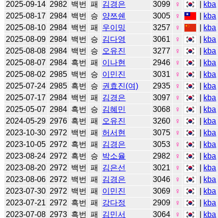
2025-09-14
2982
백번
패
김경은
3099
♀
|
kba
2025-08-17
2984
백번
승
양쯔쉔
3005
♀
|
kba
2025-08-10
2984
백번
패
우이밍
3257
♀
|
kba
2025-08-09
2984
백번
승
김다영
3061
♀
|
kba
2025-08-08
2984
백번
승
오유진
3277
♀
|
kba
2025-08-07
2984
흑번
패
이나현
2946
♀
|
kba
2025-08-02
2985
백번
승
이민진
3031
♀
|
kba
2025-07-24
2985
흑번
승
권효진(여)
2935
♀
|
kba
2025-07-17
2984
백번
패
김경은
3097
♀
|
kba
2025-05-07
2984
흑번
승
김혜민
3068
♀
|
kba
2024-05-29
2976
흑번
패
오유진
3260
♀
|
kba
2023-10-30
2972
백번
패
허서현
3075
♀
|
kba
2023-10-05
2972
흑번
패
김경은
3053
♀
|
kba
2023-08-24
2972
흑번
승
박소율
2982
♀
|
kba
2023-08-20
2972
백번
패
김은선
3021
♀
|
kba
2023-08-06
2972
백번
패
김경은
3046
♀
|
kba
2023-07-30
2972
백번
패
이민진
3069
♀
|
kba
2023-07-21
2972
흑번
패
강다정
2909
♀
|
kba
2023-07-08
2973
흑번
패
김민서
3064
♀
|
kba