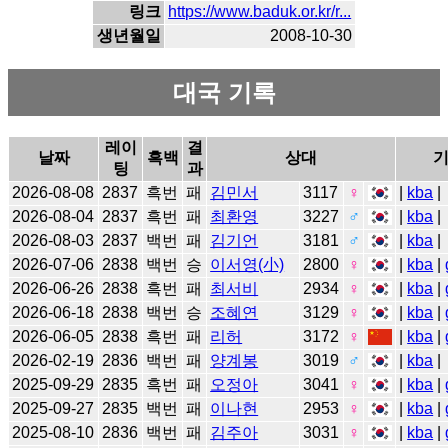
링크
https://www.baduk.or.kr/r...
생년월일
2008-10-30
대국 기록
레이
결
날짜
흑백
상대
팅
과
2026-08-08
2837
흑번
패
김민서
3117
♀
|
kba
|
2026-08-04
2837
흑번
패
최환영
3227
♂
|
kba
|
2026-08-03
2837
백번
패
김기언
3181
♂
|
kba
|
2026-07-06
2838
백번
승
이서영(小)
2800
♀
|
kba
|
2026-06-26
2838
흑번
패
최서비
2934
♀
|
kba
|
2026-06-18
2838
백번
승
조혜연
3129
♀
|
kba
|
2026-06-05
2838
흑번
패
리허
3172
♀
|
kba
|
2026-02-19
2836
백번
패
양계봉
3019
♂
|
kba
|
2025-09-29
2835
흑번
패
오정아
3041
♀
|
kba
|
2025-09-27
2835
백번
패
이나현
2953
♀
|
kba
|
2025-08-10
2836
백번
패
김주아
3031
♀
|
kba
|