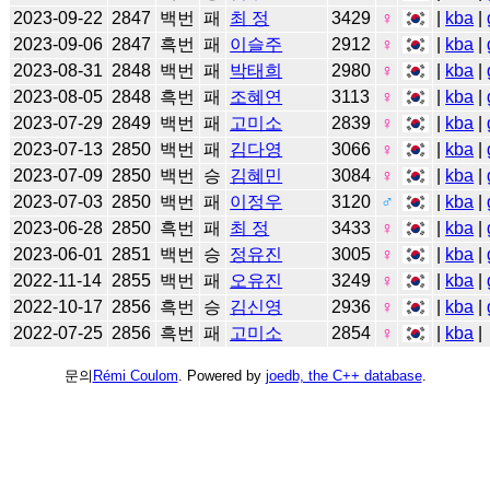
2023-09-22
2847
백번
패
최 정
3429
♀
|
kba
|
2023-09-06
2847
흑번
패
이슬주
2912
♀
|
kba
|
2023-08-31
2848
백번
패
박태희
2980
♀
|
kba
|
2023-08-05
2848
흑번
패
조혜연
3113
♀
|
kba
|
2023-07-29
2849
백번
패
고미소
2839
♀
|
kba
|
2023-07-13
2850
백번
패
김다영
3066
♀
|
kba
|
2023-07-09
2850
백번
승
김혜민
3084
♀
|
kba
|
2023-07-03
2850
백번
패
이정우
3120
♂
|
kba
|
2023-06-28
2850
흑번
패
최 정
3433
♀
|
kba
|
2023-06-01
2851
백번
승
정유진
3005
♀
|
kba
|
2022-11-14
2855
백번
패
오유진
3249
♀
|
kba
|
2022-10-17
2856
흑번
승
김신영
2936
♀
|
kba
|
2022-07-25
2856
흑번
패
고미소
2854
♀
|
kba
|
문의
Rémi Coulom
. Powered by
joedb, the C++ database
.