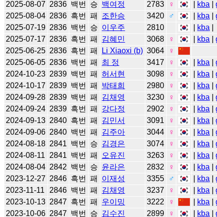
2025-08-07
2836
백번
승
백여정
2783
♀
|
kba
|
2025-08-04
2836
흑번
패
조한승
3420
♂
|
kba
|
2025-07-19
2836
백번
승
이우주
2810
|
kba
|
2025-07-17
2836
흑번
패
김혜민
3068
♀
|
kba
|
2025-06-25
2836
흑번
패
Li Xiaoxi (b)
3064
♀
2025-06-05
2836
백번
패
최 정
3417
♀
|
kba
|
2024-10-23
2839
백번
패
허서현
3098
♀
|
kba
|
2024-10-17
2839
백번
패
박태희
2980
♀
|
kba
|
2024-09-28
2839
백번
패
김채영
3230
♀
|
kba
|
2024-09-24
2839
흑번
패
강다정
2902
♀
|
kba
|
2024-09-13
2840
흑번
패
김민서
3091
♀
|
kba
|
2024-09-06
2840
백번
패
김주아
3044
♀
|
kba
|
2024-08-18
2841
백번
승
김경은
3074
♀
|
kba
|
2024-08-11
2841
백번
패
오유진
3263
♀
|
kba
|
2024-08-04
2842
백번
승
윤라은
2832
♀
|
kba
|
2023-12-27
2846
흑번
패
이재성
3355
♂
|
kba
|
2023-11-11
2846
백번
패
김채영
3237
♀
|
kba
|
2023-10-13
2847
흑번
패
우이밍
3222
♀
|
kba
|
2023-10-06
2847
백번
승
김수진
2899
♀
|
kba
|