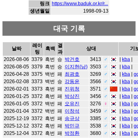
링크
https://www.baduk.or.kr/r...
생년월일
1998-09-13
대국 기록
레이
결
날짜
흑백
상대
기
팅
과
2026-08-06
3379
흑번
승
박건호
3413
♂
|
kba
|
2026-08-05
3379
흑번
승
이지현(남)
3503
♂
|
kba
|
2026-04-28
3375
백번
패
최광호
3269
♂
|
kba
|
g
2026-02-08
3373
백번
승
강동윤
3566
♂
|
kba
|
g
2026-02-01
3373
흑번
패
진위청
3571
♂
|
kba
|
g
2026-01-25
3372
흑번
패
박상진
3456
♂
|
kba
|
g
2026-01-05
3372
백번
패
오유진
3276
♀
|
kba
|
g
2026-01-04
3372
백번
패
이창석
3459
♂
|
kba
|
g
2025-12-19
3372
흑번
패
송규상
3385
♂
|
kba
|
g
2025-12-12
3372
흑번
패
박민규
3538
♂
|
kba
|
g
2025-12-04
3372
흑번
패
박정환
3680
♂
|
kba
|
g