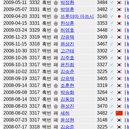
2009-05-11
3332
흑번
승
박정환
3484
♂
|
2009-05-07
3331
흑번
승
박영훈
3482
♂
|
2009-04-20
3331
백번
승
쓰루야마 아쓰시
3140
♂
|
2009-04-15
3331
흑번
승
한상훈
3353
♂
|
2009-03-24
3329
흑번
승
허영호
3448
♂
|
2008-11-23
3319
백번
패
강유택
3409
♂
|
2008-11-15
3318
흑번
패
원성진
3467
♂
|
2008-10-30
3317
백번
패
고근태
3302
♂
|
2008-10-26
3317
흑번
패
김주호
3295
♂
|
2008-10-13
3317
백번
패
윤찬희
3327
♂
|
2008-10-02
3317
흑번
패
김승준
3225
♂
|
2008-09-19
3317
흑번
패
강유택
3405
♂
|
2008-09-14
3317
흑번
승
조훈현
3319
♂
|
2008-09-08
3317
흑번
승
박승화
3264
♂
|
2008-08-14
3317
흑번
패
김동엽
3043
♂
|
2008-08-03
3317
흑번
승
원성진
3470
♂
|
2008-08-02
3317
백번
패
셰허
3482
♂
|
2008-07-23
3317
백번
패
윤성현
3148
♂
|
2008-07-17
3318
백번
패
김승준
3225
♂
|