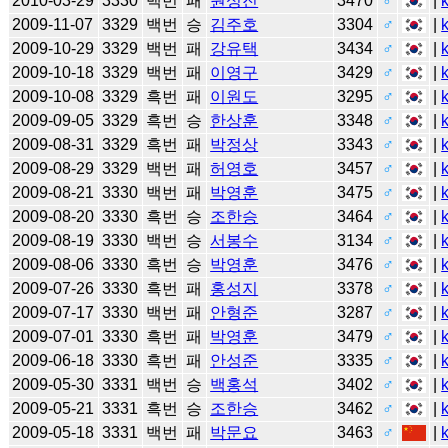
2010-03-29
3330
백번
패
원성진
3470
♂
|
2009-11-07
3329
백번
승
김주호
3304
♂
|
2009-10-29
3329
백번
패
강유택
3434
♂
|
2009-10-18
3329
백번
패
이영구
3429
♂
|
2009-10-08
3329
흑번
패
이원도
3295
♂
|
2009-09-05
3329
흑번
승
한상훈
3348
♂
|
2009-08-31
3329
흑번
패
박정상
3343
♂
|
2009-08-29
3329
백번
패
허영호
3457
♂
|
2009-08-21
3330
백번
패
박영훈
3475
♂
|
2009-08-20
3330
흑번
승
조한승
3464
♂
|
2009-08-19
3330
백번
승
서봉수
3134
♂
|
2009-08-06
3330
흑번
승
박영훈
3476
♂
|
2009-07-26
3330
흑번
패
홍성지
3378
♂
|
2009-07-17
3330
백번
패
안형준
3287
♂
|
2009-07-01
3330
흑번
패
박영훈
3479
♂
|
2009-06-18
3330
흑번
패
안성준
3335
♂
|
2009-05-30
3331
백번
승
백홍석
3402
♂
|
2009-05-21
3331
흑번
승
조한승
3462
♂
|
2009-05-18
3331
백번
패
박문요
3463
♂
|