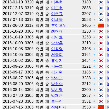
2018-01-10
3320
흑번
패
이주형
3180
|
2017-12-13
3319
흑번
승
이도현
2888
|
2017-12-07
3319
흑번
승
이춘규
3207
♂
|
2017-07-13
3313
흑번
패
이세돌
3553
♂
|
2017-06-30
3312
백번
패
후야오위
3405
♂
|
2016-10-28
3306
백번
패
최현재
3250
♂
|
2016-10-19
3306
흑번
패
김민호
3258
♂
|
2016-10-09
3306
백번
승
송상훈
3219
♂
|
2016-10-08
3306
흑번
패
이원영
3403
♂
|
2016-10-05
3306
흑번
패
서중휘
3164
♂
|
2016-10-02
3306
흑번
승
홍성지
3454
♂
|
2016-09-26
3306
백번
승
김동호
3221
♂
|
2016-09-17
3306
흑번
승
김기원
3186
♂
|
2016-08-27
3306
흑번
승
박경근
3288
♂
|
2016-08-20
3306
흑번
승
박현수
3212
♂
|
2016-08-14
3306
백번
패
박시열
3200
♂
|
2016-07-30
3305
흑번
패
박재근
3237
♂
|
2016-07-23
3305
흑번
패
홍무진
3331
♂
|
2016-07-15
3305
백번
패
장웨이제
3538
♂
|