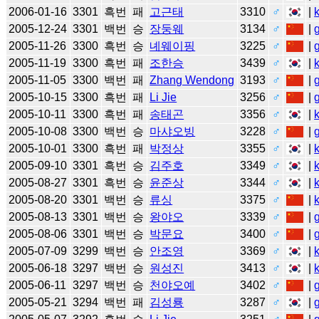
2006-01-16
3301
흑번
패
고근태
3310
♂
|
2005-12-24
3301
백번
승
장둥웨
3134
♂
|
2005-11-26
3300
흑번
승
녜웨이핑
3225
♂
|
2005-11-19
3300
흑번
패
조한승
3439
♂
|
2005-11-05
3300
백번
패
Zhang Wendong
3193
♂
|
2005-10-15
3300
흑번
패
Li Jie
3256
♂
|
2005-10-11
3300
흑번
패
송태곤
3356
♂
|
2005-10-08
3300
백번
승
마샤오빙
3228
♂
|
2005-10-01
3300
흑번
패
박정상
3355
♂
|
2005-09-10
3301
흑번
승
김주호
3349
♂
|
2005-08-27
3301
흑번
승
윤준상
3344
♂
|
2005-08-20
3301
백번
승
류싱
3375
♂
|
2005-08-13
3301
백번
승
왕야오
3339
♂
|
2005-08-06
3301
백번
승
박문요
3400
♂
|
2005-07-09
3299
백번
승
안조영
3369
♂
|
2005-06-18
3297
백번
승
원성진
3413
♂
|
2005-06-11
3297
백번
승
천야오예
3402
♂
|
2005-05-21
3294
백번
패
김성룡
3287
♂
|