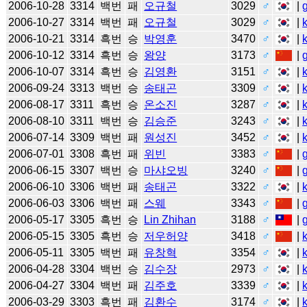
2006-10-28
3314
백번
패
오규철
3029
♂
|
2006-10-27
3314
백번
패
오규철
3029
♂
|
2006-10-21
3314
흑번
승
박영훈
3470
♂
|
2006-10-12
3314
흑번
승
왕양
3173
♂
|
2006-10-07
3314
흑번
승
김영환
3151
♂
|
2006-09-24
3313
백번
승
송태곤
3309
♂
|
2006-08-17
3311
흑번
승
온소진
3287
♂
|
2006-08-10
3311
백번
승
김승준
3243
♂
|
2006-07-14
3309
백번
패
원성진
3452
♂
|
2006-07-01
3308
흑번
패
위빈
3383
♂
|
2006-06-15
3307
백번
승
마샤오빙
3240
♂
|
2006-06-10
3306
백번
패
송태곤
3322
♂
|
2006-06-03
3306
백번
패
스웨
3343
♂
|
2006-05-17
3305
흑번
승
Lin Zhihan
3188
♂
|
2006-05-15
3305
흑번
승
저우허양
3418
♂
|
2006-05-11
3305
백번
패
유창혁
3354
♂
|
2006-04-28
3304
백번
승
김수장
2973
♂
|
2006-04-27
3304
백번
패
김주호
3339
♂
|
2006-03-29
3303
흑번
패
김환수
3174
♂
|