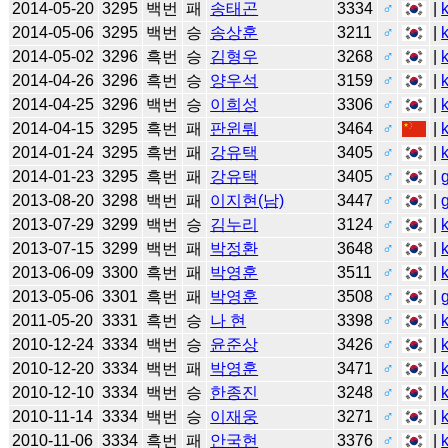
2014-05-20
3295
백번
패
송태곤
3334
♂
|
2014-05-06
3295
백번
승
송상훈
3211
♂
|
2014-05-02
3296
흑번
승
김형우
3268
♂
|
2014-04-26
3296
흑번
승
양우석
3159
♂
|
2014-04-25
3296
백번
승
이희성
3306
♂
|
2014-04-15
3295
흑번
패
판윈뤄
3464
♂
|
2014-01-24
3295
흑번
패
강유택
3405
♂
|
2014-01-23
3295
흑번
패
강유택
3405
♂
|
2013-08-20
3298
백번
패
이지현(남)
3447
♂
|
2013-07-29
3299
백번
승
김누리
3124
♂
|
2013-07-15
3299
백번
패
박정환
3648
♂
|
2013-06-09
3300
흑번
패
박영훈
3511
♂
|
2013-05-06
3301
흑번
패
박영훈
3508
♂
|
2011-05-20
3331
흑번
승
나 현
3398
♂
|
2010-12-24
3334
백번
승
윤준상
3426
♂
|
2010-12-20
3334
백번
패
박영훈
3471
♂
|
2010-12-10
3334
백번
승
한종진
3248
♂
|
2010-11-14
3334
백번
승
이재웅
3271
♂
|
2010-11-06
3334
흑번
패
안국현
3376
♂
|