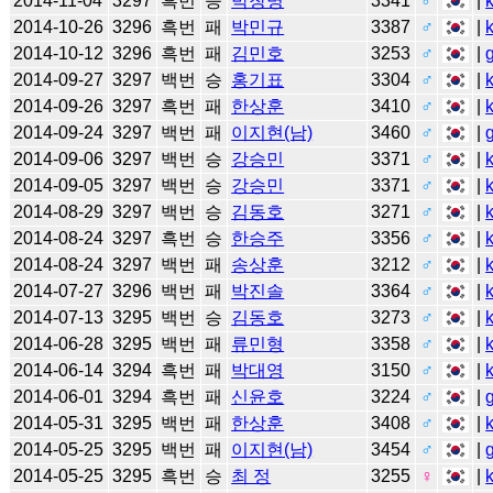
2014-11-04
3297
흑번
승
박창명
3341
♂
|
2014-10-26
3296
흑번
패
박민규
3387
♂
|
2014-10-12
3296
흑번
패
김민호
3253
♂
|
2014-09-27
3297
백번
승
홍기표
3304
♂
|
2014-09-26
3297
흑번
패
한상훈
3410
♂
|
2014-09-24
3297
백번
패
이지현(남)
3460
♂
|
2014-09-06
3297
백번
승
강승민
3371
♂
|
2014-09-05
3297
백번
승
강승민
3371
♂
|
2014-08-29
3297
백번
승
김동호
3271
♂
|
2014-08-24
3297
흑번
승
한승주
3356
♂
|
2014-08-24
3297
백번
패
송상훈
3212
♂
|
2014-07-27
3296
백번
패
박진솔
3364
♂
|
2014-07-13
3295
백번
승
김동호
3273
♂
|
2014-06-28
3295
백번
패
류민형
3358
♂
|
2014-06-14
3294
흑번
패
박대영
3150
♂
|
2014-06-01
3294
흑번
패
신윤호
3224
♂
|
2014-05-31
3295
백번
패
한상훈
3408
♂
|
2014-05-25
3295
백번
패
이지현(남)
3454
♂
|
2014-05-25
3295
흑번
승
최 정
3255
♀
|