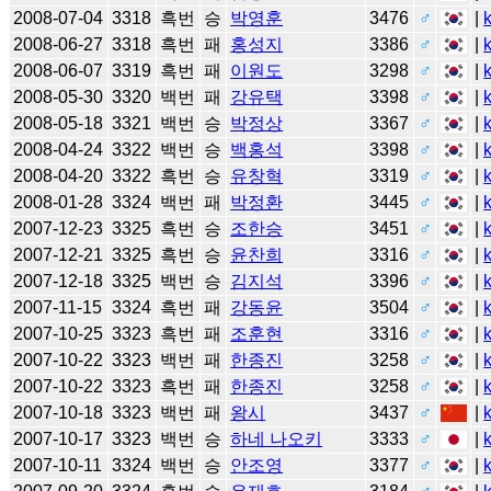
2008-07-04
3318
흑번
승
박영훈
3476
♂
|
2008-06-27
3318
흑번
패
홍성지
3386
♂
|
2008-06-07
3319
흑번
패
이원도
3298
♂
|
2008-05-30
3320
백번
패
강유택
3398
♂
|
2008-05-18
3321
백번
승
박정상
3367
♂
|
2008-04-24
3322
백번
승
백홍석
3398
♂
|
2008-04-20
3322
흑번
승
유창혁
3319
♂
|
2008-01-28
3324
백번
패
박정환
3445
♂
|
2007-12-23
3325
흑번
승
조한승
3451
♂
|
2007-12-21
3325
흑번
승
윤찬희
3316
♂
|
2007-12-18
3325
백번
승
김지석
3396
♂
|
2007-11-15
3324
흑번
패
강동윤
3504
♂
|
2007-10-25
3323
흑번
패
조훈현
3316
♂
|
2007-10-22
3323
백번
패
한종진
3258
♂
|
2007-10-22
3323
흑번
패
한종진
3258
♂
|
2007-10-18
3323
백번
패
왕시
3437
♂
|
2007-10-17
3323
백번
승
하네 나오키
3333
♂
|
2007-10-11
3324
백번
승
안조영
3377
♂
|