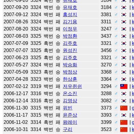
2007-09-20
3324
흑번
승
유재호
3184
♂
|
2007-09-20
3324
백번
승
유재호
3184
♂
|
2007-09-12
3324
백번
패
홍성지
3381
♂
|
2007-08-26
3324
백번
패
김기용
3311
♂
|
2007-08-20
3324
백번
패
이정우
3247
♂
|
2007-08-03
3325
백번
승
박정환
3437
♂
|
2007-07-09
3325
흑번
승
김주호
3321
♂
|
2007-07-07
3325
흑번
승
원성진
3456
♂
|
2007-06-23
3325
흑번
승
김주호
3321
♂
|
2007-05-27
3324
백번
패
박승화
3270
♂
|
2007-05-09
3323
흑번
승
박정상
3368
♂
|
2007-04-28
3323
백번
승
한상훈
3364
♂
|
2007-02-12
3319
백번
패
저우쥔쉰
3294
♂
|
2006-12-17
3316
백번
승
온소진
3288
♂
|
2006-12-14
3316
흑번
승
김영삼
3082
♂
|
2006-11-30
3315
백번
패
위빈
3373
♂
|
2006-11-17
3315
백번
패
윤준상
3393
♂
|
2006-11-02
3314
흑번
패
왕레이
3399
♂
|
2006-10-31
3314
백번
승
구리
3523
♂
|