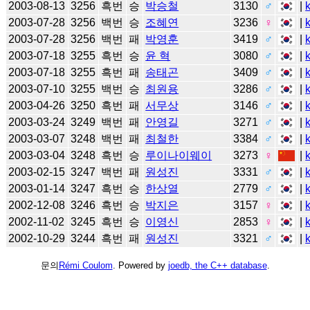
2003-08-13
3256
흑번
승
박승철
3130
♂
|
2003-07-28
3256
백번
승
조혜연
3236
♀
|
2003-07-28
3256
백번
패
박영훈
3419
♂
|
2003-07-18
3255
흑번
승
윤 혁
3080
♂
|
2003-07-18
3255
흑번
패
송태곤
3409
♂
|
2003-07-10
3255
백번
승
최원용
3286
♂
|
2003-04-26
3250
흑번
패
서무상
3146
♂
|
2003-03-24
3249
백번
패
안영길
3271
♂
|
2003-03-07
3248
백번
패
최철한
3384
♂
|
2003-03-04
3248
흑번
승
루이나이웨이
3273
♀
|
2003-02-15
3247
백번
패
원성진
3331
♂
|
2003-01-14
3247
흑번
승
한상열
2779
♂
|
2002-12-08
3246
흑번
승
박지은
3157
♀
|
2002-11-02
3245
흑번
승
이영신
2853
♀
|
2002-10-29
3244
흑번
패
원성진
3321
♂
|
문의
Rémi Coulom
. Powered by
joedb, the C++ database
.