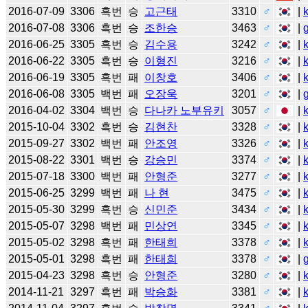
2016-07-09
3306
흑번
승
고근태
3310
♂
|
2016-07-08
3306
흑번
승
조한승
3463
♂
|
2016-06-25
3305
흑번
승
김수용
3242
♂
|
2016-06-22
3305
흑번
승
이형진
3216
♂
|
2016-06-19
3305
흑번
패
이창호
3406
♂
|
2016-06-08
3305
백번
패
오장욱
3201
♂
|
2016-04-02
3304
백번
승
다나카 노부유키
3057
♂
|
2015-10-04
3302
흑번
승
김현찬
3328
♂
|
2015-09-27
3302
백번
패
안조영
3326
♂
|
2015-08-22
3301
백번
승
강승민
3374
♂
|
2015-07-18
3300
백번
패
안형준
3277
♂
|
2015-06-25
3299
백번
패
나 현
3475
♂
|
2015-05-30
3299
흑번
승
신민준
3434
♂
|
2015-05-07
3298
백번
패
민상연
3345
♂
|
2015-05-02
3298
흑번
패
한태희
3378
♂
|
2015-05-01
3298
흑번
패
한태희
3378
♂
|
2015-04-23
3298
흑번
승
안형준
3280
♂
|
2014-11-21
3297
흑번
패
박승화
3381
♂
|