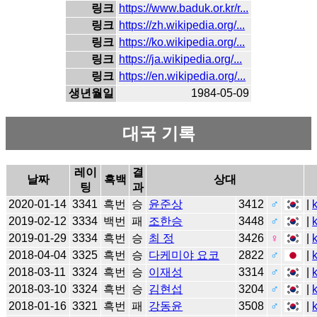
링크
https://www.baduk.or.kr/r...
링크
https://zh.wikipedia.org/...
링크
https://ko.wikipedia.org/...
링크
https://ja.wikipedia.org/...
링크
https://en.wikipedia.org/...
생년월일
1984-05-09
대국 기록
레이
결
날짜
흑백
상대
팅
과
2020-01-14
3341
흑번
승
윤준상
3412
♂
|
2019-02-12
3334
백번
패
조한승
3448
♂
|
2019-01-29
3334
흑번
승
최 정
3426
♀
|
2018-04-04
3325
흑번
승
다케미야 요코
2822
♂
|
2018-03-11
3324
흑번
승
이재성
3314
♂
|
2018-03-10
3324
흑번
승
김현섭
3204
♂
|
2018-01-16
3321
흑번
패
강동윤
3508
♂
|