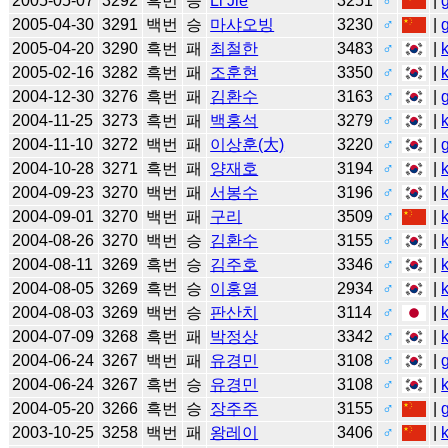
2005-05-07
3292
흑번
승
Li Jie
3251
♂
|
2005-04-30
3291
백번
승
마샤오빙
3230
♂
|
2005-04-20
3290
흑번
패
최철한
3483
♂
|
2005-02-16
3282
흑번
패
조훈현
3350
♂
|
2004-12-30
3276
흑번
패
김환수
3163
♂
|
2004-11-25
3273
흑번
패
백홍석
3279
♂
|
2004-11-10
3272
백번
패
이상훈(大)
3220
♂
|
2004-10-28
3271
흑번
패
양재호
3194
♂
|
2004-09-23
3270
백번
패
서봉수
3196
♂
|
2004-09-01
3270
백번
패
구리
3509
♂
|
2004-08-26
3270
백번
승
김환수
3155
♂
|
2004-08-11
3269
흑번
승
김주호
3346
♂
|
2004-08-05
3269
흑번
승
이홍열
2934
♂
|
2004-08-03
3269
백번
승
판산치
3114
♂
|
2004-07-09
3268
흑번
패
박정상
3342
♂
|
2004-06-24
3267
백번
패
유경민
3108
♂
|
2004-06-24
3267
흑번
승
유경민
3108
♂
|
2004-05-20
3266
흑번
승
장주주
3155
♂
|
2003-10-25
3258
백번
패
왕레이
3406
♂
|