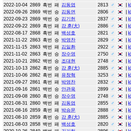
2022-10-04
2869
흑번
패
김동엽
2813
♂
|
k
2022-09-26
2869
백번
승
김동면
2806
♂
|
k
2022-09-23
2869
백번
승
김기헌
2837
♂
|
k
2022-09-22
2869
흑번
패
강 훈(大)
2886
♂
|
k
2022-08-17
2868
흑번
패
백성호
2821
♂
|
k
2021-11-22
2863
흑번
승
박영찬
2829
♂
|
k
2021-11-15
2863
백번
패
김일환
2922
♂
|
k
2021-11-02
2863
흑번
승
장수영
2750
♂
|
k
2021-10-21
2862
백번
승
조대현
2748
♂
|
k
2021-10-13
2862
흑번
승
강 훈(大)
2885
♂
|
k
2021-10-06
2862
흑번
패
유창혁
3253
♂
|
k
2021-09-27
2861
흑번
패
박영찬
2832
♂
|
k
2021-09-16
2861
백번
승
안관욱
2899
♂
|
k
2021-09-08
2860
흑번
승
장수영
2748
♂
|
k
2021-08-31
2860
백번
패
김동엽
2855
♂
|
k
2021-08-16
2859
흑번
패
박승문
2888
♂
|
k
2021-08-10
2859
흑번
승
강 훈(大)
2885
♂
|
k
2021-08-03
2858
백번
패
백성호
2820
♂
|
k