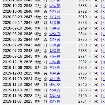
2020-10-26
2849
백번
패
김기헌
2896
♂
|
k
2020-10-20
2848
흑번
승
박승문
2883
♂
|
k
2020-10-06
2848
백번
승
정대상
2792
♂
|
k
2020-09-23
2847
백번
승
최규병
3019
♂
|
k
2020-09-17
2847
백번
패
김동엽
2883
♂
|
k
2020-09-10
2846
흑번
패
김종수
2949
♂
|
k
2020-08-26
2846
백번
승
박영찬
2844
♂
|
k
2020-08-05
2844
백번
승
정대상
2795
♂
|
k
2020-07-28
2843
흑번
패
나종훈
2680
♂
|
k
2020-07-20
2843
백번
승
김종준
2733
♂
|
k
2020-07-16
2843
흑번
승
김동면
2774
♂
|
k
2019-12-18
2826
백번
패
김일환
2932
♂
|
g
2019-12-09
2825
흑번
패
조대현
2763
♂
|
k
2019-12-03
2825
백번
승
황원준
2756
♂
|
k
2019-11-29
2824
흑번
승
김기헌
2882
♂
|
k
2019-11-28
2824
백번
패
백성호
2846
♂
|
k
2019-11-13
2823
백번
패
장수영
2783
♂
|
k
2019-11-08
2823
흑번
패
정대상
2796
♂
|
k
2019-11-07
2823
흑번
패
조대현
2764
♂
|
k