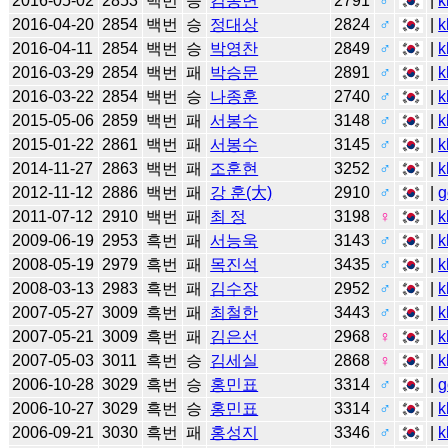
2016-05-02
2853
백번
승
김동면
2791
♂
|
k
2016-04-20
2854
백번
승
정대상
2824
♂
|
k
2016-04-11
2854
백번
승
박영찬
2849
♂
|
k
2016-03-29
2854
백번
패
박승문
2891
♂
|
k
2016-03-22
2854
백번
승
나종훈
2740
♂
|
k
2015-05-06
2859
백번
패
서봉수
3148
♂
|
k
2015-01-22
2861
백번
패
서봉수
3145
♂
|
k
2014-11-27
2863
백번
패
조훈현
3252
♂
|
k
2012-11-12
2886
백번
패
강 훈(大)
2910
♂
|
g
2011-07-12
2910
백번
패
최 정
3198
♀
|
k
2009-06-19
2953
흑번
패
서능욱
3143
♂
|
k
2008-05-19
2979
흑번
패
목진석
3435
♂
|
k
2008-03-13
2983
흑번
패
김수장
2952
♂
|
k
2007-05-27
3009
흑번
패
최철한
3443
♂
|
k
2007-05-21
3009
흑번
패
김은선
2968
♀
|
k
2007-05-03
3011
흑번
승
김세실
2868
♀
|
k
2006-10-28
3029
흑번
승
홍민표
3314
♂
|
g
2006-10-27
3029
흑번
승
홍민표
3314
♂
|
k
2006-09-21
3030
흑번
패
홍성지
3346
♂
|
k