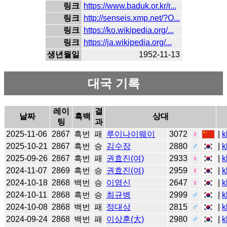
링크
https://www.baduk.or.kr/r...
링크
http://senseis.xmp.net/?O...
링크
https://ko.wikipedia.org/...
링크
https://ja.wikipedia.org/...
생년월일
1952-11-13
대국 기록
레이
결
날짜
흑백
상대
팅
과
2025-11-06
2867
흑번
패
루이나이웨이
3072
♀
|
k
2025-10-21
2867
흑번
승
김수장
2880
♂
|
k
2025-09-26
2867
흑번
패
권효진(여)
2933
♀
|
k
2024-11-07
2869
흑번
승
권효진(여)
2959
♀
|
k
2024-10-18
2868
백번
승
이영신
2647
♀
|
k
2024-10-11
2868
흑번
승
최규병
2999
♂
|
k
2024-10-08
2868
백번
패
정대상
2815
♂
|
k
2024-09-24
2868
백번
패
이상훈(大)
2980
♂
|
k