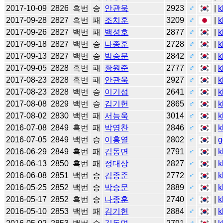
2017-10-09
2826
흑번
승
안관욱
2923
♂
|
k
2017-09-28
2827
흑번
패
조치훈
3209
♂
|
k
2017-09-26
2827
백번
패
백성호
2877
♂
|
k
2017-09-18
2827
백번
승
나종훈
2728
♂
|
k
2017-09-13
2827
백번
승
박승문
2842
♂
|
k
2017-09-05
2828
흑번
패
황원준
2777
♂
|
k
2017-08-23
2828
흑번
패
안관욱
2927
♂
|
k
2017-08-23
2828
백번
승
이기섭
2641
♂
|
k
2017-08-08
2829
백번
승
김기헌
2865
♂
|
k
2017-08-02
2830
백번
패
서능욱
3014
♂
|
k
2016-07-08
2849
흑번
패
박영찬
2846
♂
|
k
2016-07-05
2849
백번
승
이홍열
2802
♂
|
g
2016-06-29
2849
흑번
패
김동면
2791
♂
|
k
2016-06-13
2850
흑번
패
정대상
2827
♂
|
k
2016-06-08
2851
백번
승
김종준
2772
♂
|
k
2016-05-25
2852
백번
승
박승문
2889
♂
|
k
2016-05-17
2852
흑번
승
나종훈
2740
♂
|
k
2016-05-10
2853
백번
패
김기헌
2884
♂
|
k