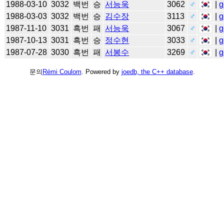
1988-03-10
3032
백번
승
서능욱
3062
♂
|
g
1988-03-03
3032
백번
승
김수장
3113
♂
|
g
1987-11-10
3031
흑번
패
서능욱
3067
♂
|
g
1987-10-13
3031
흑번
승
정수현
3033
♂
|
g
1987-07-28
3030
흑번
패
서봉수
3269
♂
|
g
문의
Rémi Coulom
. Powered by
joedb, the C++ database
.