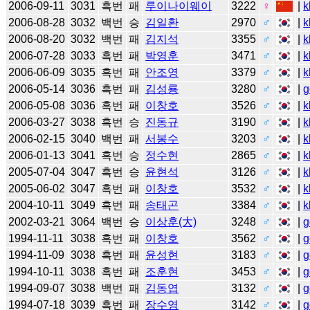
2006-09-11
3031
흑번
패
루이나이웨이
3222
♀
|
k
2006-08-28
3032
백번
승
김일환
2970
♂
|
k
2006-08-20
3032
백번
패
김지석
3355
♂
|
k
2006-07-28
3033
흑번
패
박영훈
3471
♂
|
k
2006-06-09
3035
흑번
패
안조영
3379
♂
|
k
2006-05-14
3036
흑번
패
김성룡
3280
♂
|
g
2006-05-08
3036
흑번
패
이창호
3526
♂
|
k
2006-03-27
3038
흑번
승
진동규
3190
♂
|
k
2006-02-15
3040
백번
패
서봉수
3203
♂
|
k
2006-01-13
3041
흑번
승
정수현
2865
♂
|
k
2005-07-04
3047
흑번
승
윤현석
3126
♂
|
k
2005-06-02
3047
흑번
패
이창호
3532
♂
|
k
2004-10-11
3049
흑번
패
송태곤
3384
♂
|
k
2002-03-21
3064
백번
승
이상훈(大)
3248
♂
|
g
1994-11-11
3038
흑번
패
이창호
3562
♂
|
g
1994-11-09
3038
흑번
패
윤성현
3183
♂
|
g
1994-10-11
3038
흑번
패
조훈현
3453
♂
|
g
1994-09-07
3038
백번
패
김동엽
3132
♂
|
g
1994-07-18
3039
흑번
패
장수영
3142
♂
|
g