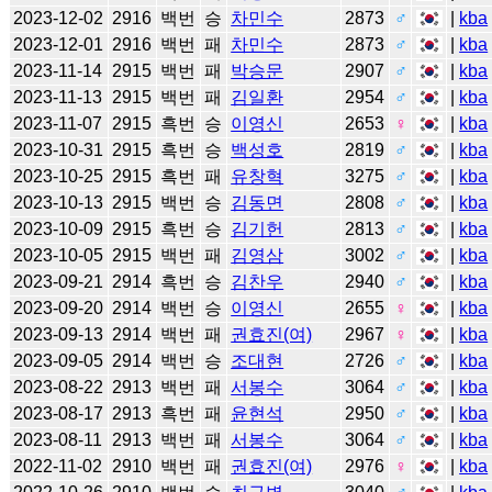
2023-12-02
2916
백번
승
차민수
2873
♂
|
kba
2023-12-01
2916
백번
패
차민수
2873
♂
|
kba
2023-11-14
2915
백번
패
박승문
2907
♂
|
kba
2023-11-13
2915
백번
패
김일환
2954
♂
|
kba
2023-11-07
2915
흑번
승
이영신
2653
♀
|
kba
2023-10-31
2915
흑번
승
백성호
2819
♂
|
kba
2023-10-25
2915
흑번
패
유창혁
3275
♂
|
kba
2023-10-13
2915
백번
승
김동면
2808
♂
|
kba
2023-10-09
2915
흑번
승
김기헌
2813
♂
|
kba
2023-10-05
2915
백번
패
김영삼
3002
♂
|
kba
2023-09-21
2914
흑번
승
김찬우
2940
♂
|
kba
2023-09-20
2914
백번
승
이영신
2655
♀
|
kba
2023-09-13
2914
백번
패
권효진(여)
2967
♀
|
kba
2023-09-05
2914
백번
승
조대현
2726
♂
|
kba
2023-08-22
2913
백번
패
서봉수
3064
♂
|
kba
2023-08-17
2913
흑번
패
윤현석
2950
♂
|
kba
2023-08-11
2913
백번
패
서봉수
3064
♂
|
kba
2022-11-02
2910
백번
패
권효진(여)
2976
♀
|
kba