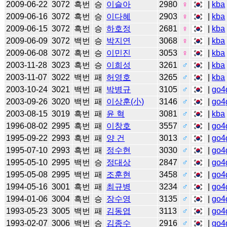
2009-06-22
3072
흑번
승
이슬아
2980
♀
|
kba
2009-06-16
3072
흑번
승
이다혜
2903
♀
|
kba
2009-06-15
3072
흑번
승
하호정
2681
♀
|
kba
2009-06-09
3072
백번
승
박지연
3068
♀
|
kba
2009-06-08
3072
흑번
승
이민진
3053
♀
|
kba
2003-11-28
3023
흑번
승
이희성
3261
♂
|
kba
2003-11-07
3022
백번
패
허영호
3265
♂
|
kba
2003-10-24
3021
백번
패
박병규
3105
♂
|
go4
2003-09-26
3020
백번
패
이상훈(小)
3146
♂
|
go4
2003-08-15
3019
흑번
패
윤 혁
3081
♂
|
kba
1996-08-02
2995
흑번
패
이창호
3557
♂
|
go4
1995-09-22
2993
흑번
패
양 건
3013
♂
|
go4
1995-07-10
2993
흑번
패
정수현
3030
♂
|
go4
1995-05-10
2995
백번
승
정대상
2847
♂
|
go4
1995-05-08
2995
백번
패
조훈현
3458
♂
|
go4
1994-05-16
3001
흑번
패
최규병
3234
♂
|
go4
1994-01-06
3004
흑번
승
장수영
3135
♂
|
go4
1993-05-23
3005
백번
패
김동엽
3113
♂
|
go4
1993-02-07
3006
백번
승
김종수
2916
♂
|
go4