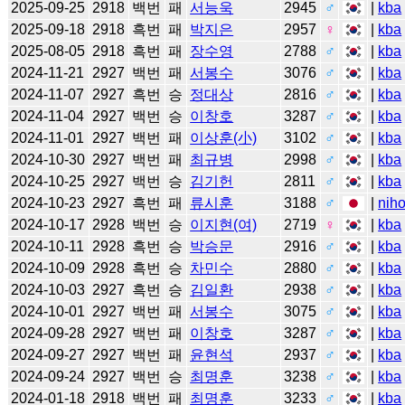
2025-09-25
2918
백번
패
서능욱
2945
♂
|
kba
2025-09-18
2918
흑번
패
박지은
2957
♀
|
kba
2025-08-05
2918
흑번
패
장수영
2788
♂
|
kba
2024-11-21
2927
백번
패
서봉수
3076
♂
|
kba
2024-11-07
2927
흑번
승
정대상
2816
♂
|
kba
2024-11-04
2927
백번
승
이창호
3287
♂
|
kba
2024-11-01
2927
백번
패
이상훈(小)
3102
♂
|
kba
2024-10-30
2927
백번
패
최규병
2998
♂
|
kba
2024-10-25
2927
백번
승
김기헌
2811
♂
|
kba
2024-10-23
2927
흑번
패
류시훈
3188
♂
|
niho
2024-10-17
2928
백번
승
이지현(여)
2719
♀
|
kba
2024-10-11
2928
흑번
승
박승문
2916
♂
|
kba
2024-10-09
2928
흑번
승
차민수
2880
♂
|
kba
2024-10-03
2927
흑번
승
김일환
2938
♂
|
kba
2024-10-01
2927
백번
패
서봉수
3075
♂
|
kba
2024-09-28
2927
백번
패
이창호
3287
♂
|
kba
2024-09-27
2927
백번
패
윤현석
2937
♂
|
kba
2024-09-24
2927
백번
승
최명훈
3238
♂
|
kba
2024-01-18
2918
백번
패
최명훈
3233
♂
|
kba