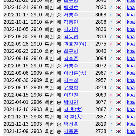
2022-10-26
2910
백번
승
최규병
3040
♂
|
kba
2022-10-21
2910
백번
패
백성호
2820
♂
|
kba
2022-10-17
2910
백번
승
서봉수
3068
♂
|
kba
2022-10-11
2910
흑번
패
김동면
2806
♂
|
kba
2022-10-05
2910
백번
승
김기헌
2836
♂
|
kba
2022-09-30
2910
백번
승
김동엽
2813
♂
|
kba
2022-09-28
2910
흑번
패
권효진(여)
2975
♀
|
kba
2022-09-23
2910
흑번
승
최규병
3040
♂
|
kba
2022-09-19
2910
흑번
패
김승준
3094
♂
|
kba
2022-09-15
2910
흑번
승
서봉수
3072
♂
|
kba
2022-09-06
2909
흑번
패
이상훈(大)
2967
♂
|
kba
2022-08-30
2909
흑번
패
김수장
2957
♂
|
kba
2022-08-15
2909
흑번
패
유창혁
3274
♂
|
kba
2022-04-15
2906
흑번
패
이민진
3069
♀
|
kba
2022-04-01
2906
백번
승
박지연
3077
♀
|
kba
2021-12-16
2903
흑번
패
강 훈(大)
2887
♂
|
kba
2021-12-15
2903
흑번
패
강 훈(大)
2887
♂
|
kba
2021-12-13
2903
백번
승
백성호
2819
♂
|
kba
2021-12-09
2903
흑번
승
김종준
2728
♂
|
kba