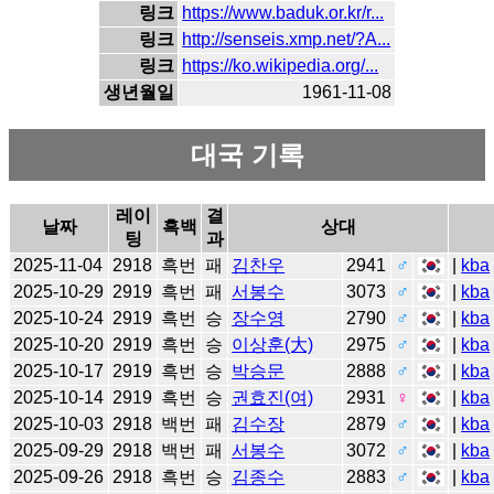
링크
https://www.baduk.or.kr/r...
링크
http://senseis.xmp.net/?A...
링크
https://ko.wikipedia.org/...
생년월일
1961-11-08
대국 기록
레이
결
날짜
흑백
상대
팅
과
2025-11-04
2918
흑번
패
김찬우
2941
♂
|
kba
2025-10-29
2919
흑번
패
서봉수
3073
♂
|
kba
2025-10-24
2919
흑번
승
장수영
2790
♂
|
kba
2025-10-20
2919
흑번
승
이상훈(大)
2975
♂
|
kba
2025-10-17
2919
흑번
승
박승문
2888
♂
|
kba
2025-10-14
2919
흑번
승
권효진(여)
2931
♀
|
kba
2025-10-03
2918
백번
패
김수장
2879
♂
|
kba
2025-09-29
2918
백번
패
서봉수
3072
♂
|
kba
2025-09-26
2918
흑번
승
김종수
2883
♂
|
kba