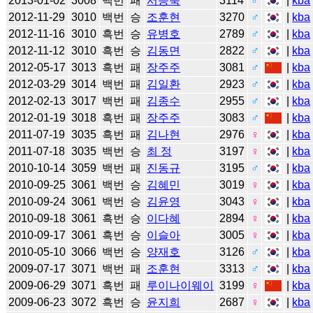
2013-01-02
3008
백번
패
서능욱
3114
♂
|
kba
2012-11-29
3010
백번
승
조훈현
3270
♂
|
kba
2012-11-16
3010
흑번
승
유병호
2789
♂
|
kba
2012-11-12
3010
흑번
승
김동면
2822
♂
|
kba
2012-05-17
3013
흑번
패
장주주
3081
♂
|
kba
2012-03-29
3014
백번
패
김일환
2923
♂
|
kba
2012-02-13
3017
백번
패
김종수
2955
♂
|
kba
2012-01-19
3018
흑번
패
장주주
3083
♂
|
kba
2011-07-19
3035
흑번
패
김나현
2976
♀
|
kba
2011-07-18
3035
백번
승
최 정
3197
♀
|
kba
2010-10-14
3059
백번
패
진동규
3195
♂
|
kba
2010-09-25
3061
백번
승
김혜민
3019
♀
|
kba
2010-09-24
3061
백번
승
김윤영
3043
♀
|
kba
2010-09-18
3061
흑번
승
이다혜
2894
♀
|
kba
2010-09-17
3061
흑번
승
이슬아
3005
♀
|
kba
2010-05-10
3066
백번
승
양재호
3126
♂
|
kba
2009-07-17
3071
백번
패
조훈현
3313
♂
|
kba
2009-06-29
3071
흑번
패
루이나이웨이
3199
♀
|
kba
2009-06-23
3072
흑번
승
윤지희
2687
♀
|
kba