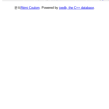
문의
Rémi Coulom
. Powered by
joedb, the C++ database
.