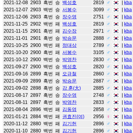
2021-12-08
2903
흑번
승
백성호
2819
♂
|
kba
2021-12-07
2903
백번
승
서봉수
3099
♂
|
kba
2021-12-06
2903
흑번
승
장수영
2751
♂
|
kba
2021-11-25
2902
백번
패
백성호
2819
♂
|
kba
2021-11-15
2901
흑번
패
김수장
2971
♂
|
kba
2021-11-01
2901
흑번
승
박승문
2888
♂
|
kba
2021-10-25
2900
백번
패
정대상
2789
♂
|
kba
2021-10-20
2900
흑번
패
서봉수
3105
♂
|
kba
2021-10-12
2900
백번
승
박영찬
2830
♂
|
kba
2021-09-27
2900
백번
승
백성호
2820
♂
|
kba
2021-09-16
2899
흑번
패
오규철
2860
♂
|
kba
2021-09-09
2899
흑번
승
박승문
2887
♂
|
kba
2021-09-02
2898
흑번
승
강 훈(大)
2885
♂
|
kba
2021-08-17
2897
흑번
승
장수영
2748
♂
|
kba
2021-08-11
2897
흑번
승
박영찬
2833
♂
|
kba
2021-08-04
2896
백번
패
김동엽
2858
♂
|
kba
2021-01-21
2884
백번
패
권효진(여)
2956
♀
|
kba
2020-11-12
2880
백번
패
김기헌
2896
♂
|
kba
2020-11-10
2880
백번
패
김기헌
2896
♂
|
kba