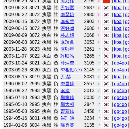
2009-06-29
3071
执黑
负
芮乃伟
3199
♀
|
kba
|
g
2009-06-23
3071
执黑
胜
尹智熙
2687
♀
|
kba
|
g
2009-06-22
3072
执黑
胜
李瑟娥
2980
♀
|
kba
|
g
2009-06-16
3072
执黑
胜
李多慧
2903
♀
|
kba
|
g
2009-06-15
3072
执黑
胜
河好貞
2680
♀
|
kba
|
g
2009-06-09
3072
执白
胜
朴志娟
3068
♀
|
kba
|
g
2009-06-08
3072
执黑
胜
李玟眞
3053
♀
|
kba
|
g
2003-11-28
3023
执黑
胜
李熙星
3261
♂
|
kba
|
g
2003-11-07
3022
执白
负
許映皓
3265
♂
|
kba
|
g
2003-10-24
3021
执白
负
朴炳奎
3105
♂
|
go4go
2003-09-26
3020
执白
负
李相勳(小)
3145
♂
|
go4go
2003-08-15
3019
执黑
负
尹 赫
3081
♂
|
kba
|
g
1996-08-02
2995
执黑
负
李昌鎬
3557
♂
|
go4go
1995-09-22
2993
执黑
负
梁建
3013
♂
|
go4go
1995-07-10
2993
执黑
负
鄭壽鉉
3030
♂
|
go4go
1995-05-10
2995
执白
胜
鄭大相
2847
♂
|
go4go
1995-05-08
2995
执白
负
曺薰鉉
3458
♂
|
go4go
1994-05-16
3001
执黑
负
崔珪昞
3234
♂
|
go4go
1994-01-06
3004
执黑
胜
張秀英
3135
♂
|
go4go