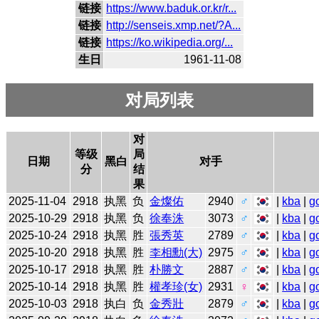
链接
https://www.baduk.or.kr/r...
链接
http://senseis.xmp.net/?A...
链接
https://ko.wikipedia.org/...
生日
1961-11-08
对局列表
对
等级
局
日期
黑白
对手
分
结
果
2025-11-04
2918
执黑
负
金燦佑
2940
♂
|
kba
|
g
2025-10-29
2918
执黑
负
徐奉洙
3073
♂
|
kba
|
g
2025-10-24
2918
执黑
胜
張秀英
2789
♂
|
kba
|
g
2025-10-20
2918
执黑
胜
李相勳(大)
2975
♂
|
kba
|
g
2025-10-17
2918
执黑
胜
朴勝文
2887
♂
|
kba
|
g
2025-10-14
2918
执黑
胜
權孝珍(女)
2931
♀
|
kba
|
g
2025-10-03
2918
执白
负
金秀壯
2879
♂
|
kba
|
g