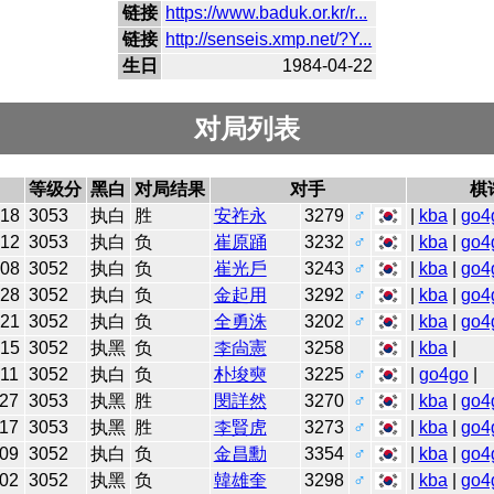
链接
https://www.baduk.or.kr/r...
链接
http://senseis.xmp.net/?Y...
生日
1984-04-22
对局列表
等级分
黑白
对局结果
对手
棋
-18
3053
执白
胜
安祚永
3279
♂
|
kba
|
go4
-12
3053
执白
负
崔原踊
3232
♂
|
kba
|
go4
-08
3052
执白
负
崔光戶
3243
♂
|
kba
|
go4
-28
3052
执白
负
金起用
3292
♂
|
kba
|
go4
-21
3052
执白
负
全勇洙
3202
♂
|
kba
|
go4
-15
3052
执黑
负
李尙憲
3258
|
kba
|
-11
3052
执白
负
朴埈奭
3225
♂
|
go4go
|
-27
3053
执黑
胜
閔詳然
3270
♂
|
kba
|
go4
-17
3053
执黑
胜
李賢虎
3273
♂
|
kba
|
go4
-09
3052
执白
负
金昌勳
3354
♂
|
kba
|
go4
-02
3052
执黑
负
韓雄奎
3298
♂
|
kba
|
go4