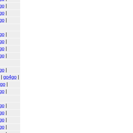
go
|
go
|
go
|
go
|
go
|
go
|
go
|
go
|
|
go4go
|
go
|
go
|
go
|
go
|
go
|
go
|