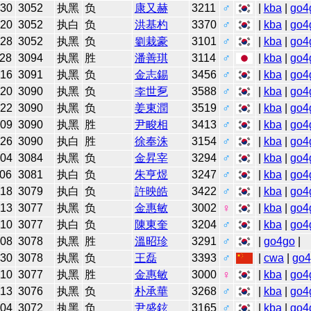
-30
3052
执黑
负
康又赫
3211
♂
|
kba
|
go4
-20
3052
执白
负
洪基杓
3370
♂
|
kba
|
go4
-28
3052
执黑
负
劉栽豪
3101
♂
|
kba
|
go4
-28
3094
执黑
胜
潘善琪
3114
♂
|
kba
|
go4
-16
3091
执黑
负
金志錫
3456
♂
|
kba
|
go4
-20
3090
执黑
负
李世乭
3588
♂
|
kba
|
go4
-22
3090
执黑
负
姜東潤
3519
♂
|
kba
|
go4
-09
3090
执黑
胜
尹畯相
3413
♂
|
kba
|
go4
-26
3090
执白
胜
徐奉洙
3154
♂
|
kba
|
go4
-04
3084
执黑
负
金昇宰
3294
♂
|
kba
|
go4
-06
3081
执白
负
朱亨煜
3247
♂
|
kba
|
go4
-18
3079
执白
负
許映皓
3422
♂
|
kba
|
go4
-13
3077
执黑
负
金惠敏
3002
♀
|
kba
|
go4
-10
3077
执白
负
陳東奎
3204
♂
|
kba
|
go4
-08
3078
执黑
胜
溫昭珍
3291
♂
|
go4go
|
-30
3078
执黑
负
王磊
3393
♂
|
cwa
|
go4
-10
3077
执黑
胜
金惠敏
3000
♀
|
kba
|
go4
-13
3076
执黑
负
朴承華
3268
♂
|
kba
|
go4
-04
3072
执黑
负
尹盛鉉
3165
♂
|
kba
|
go4