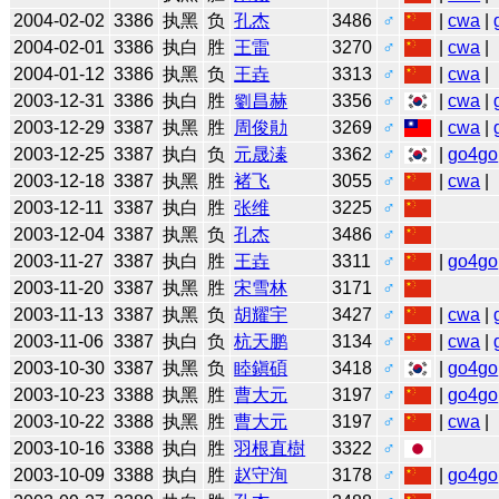
2004-02-02
3386
执黑
负
孔杰
3486
♂
|
cwa
|
2004-02-01
3386
执白
胜
王雷
3270
♂
|
cwa
|
2004-01-12
3386
执黑
负
王垚
3313
♂
|
cwa
|
2003-12-31
3386
执白
胜
劉昌赫
3356
♂
|
cwa
|
2003-12-29
3387
执黑
胜
周俊勛
3269
♂
|
cwa
|
2003-12-25
3387
执白
负
元晟溱
3362
♂
|
go4go
2003-12-18
3387
执黑
胜
褚飞
3055
♂
|
cwa
|
2003-12-11
3387
执白
胜
张维
3225
♂
2003-12-04
3387
执黑
负
孔杰
3486
♂
2003-11-27
3387
执白
胜
王垚
3311
♂
|
go4go
2003-11-20
3387
执黑
胜
宋雪林
3171
♂
2003-11-13
3387
执黑
负
胡耀宇
3427
♂
|
cwa
|
2003-11-06
3387
执白
负
杭天鹏
3134
♂
|
cwa
|
2003-10-30
3387
执黑
负
睦鎭碩
3418
♂
|
go4go
2003-10-23
3388
执黑
胜
曹大元
3197
♂
|
go4go
2003-10-22
3388
执黑
胜
曹大元
3197
♂
|
cwa
|
2003-10-16
3388
执白
胜
羽根直樹
3322
♂
2003-10-09
3388
执白
胜
赵守洵
3178
♂
|
go4go