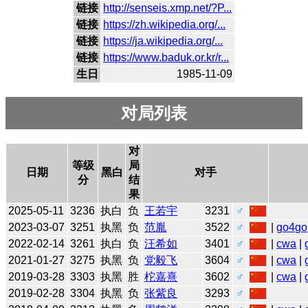
链接
http://senseis.xmp.net/?P...
链接
https://zh.wikipedia.org/...
链接
https://ja.wikipedia.org/...
链接
https://www.baduk.or.kr/r...
生日
1985-11-09
对局列表
对
等级
局
日期
黑白
对手
分
结
果
2025-05-11
3236
执白
负
王若宇
3231
♂
2023-03-07
3251
执黑
负
范胤
3522
♂
|
go4go
2022-02-14
3261
执白
负
汪希如
3401
♂
|
cwa
|
2021-01-27
3275
执黑
负
党毅飞
3604
♂
|
cwa
|
2019-03-28
3303
执黑
胜
柁嘉熹
3602
♂
|
cwa
|
2019-02-28
3304
执黑
负
张紫良
3293
♂