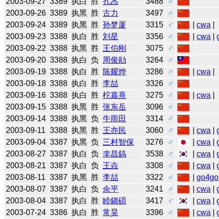
2003-09-27
3389
执白
胜
孔杰
3488
♂
2003-09-26
3389
执黑
胜
古力
3497
♂
2003-09-24
3389
执黑
胜
孙梦厦
3315
♂
|
cwa
|
2003-09-23
3388
执白
胜
刘星
3356
♂
|
cwa
|
2003-09-22
3388
执黑
胜
王伯刚
3075
♂
2003-09-20
3388
执白
负
周俊勛
3264
♂
2003-09-19
3388
执白
胜
陈耀烨
3286
♂
|
cwa
|
2003-09-18
3388
执白
胜
李喆
3326
♂
2003-09-16
3388
执白
胜
柁嘉熹
3275
♂
|
cwa
|
2003-09-15
3388
执黑
胜
张东岳
3096
♂
2003-09-14
3388
执黑
负
牛雨田
3314
♂
2003-09-11
3388
执黑
胜
王亦民
3060
♂
|
cwa
|
2003-09-04
3387
执黑
负
三村智保
3276
♂
|
cwa
|
2003-08-27
3387
执白
负
李昌鎬
3538
♂
|
cwa
|
2003-08-21
3387
执白
负
王垚
3308
♂
|
cwa
|
2003-08-11
3387
执黑
胜
李喆
3322
♂
|
go4go
2003-08-07
3387
执白
负
余平
3241
♂
|
cwa
|
2003-08-04
3387
执白
胜
睦鎭碩
3417
♂
|
cwa
|
2003-07-24
3386
执白
胜
常昊
3396
♂
|
cwa
|