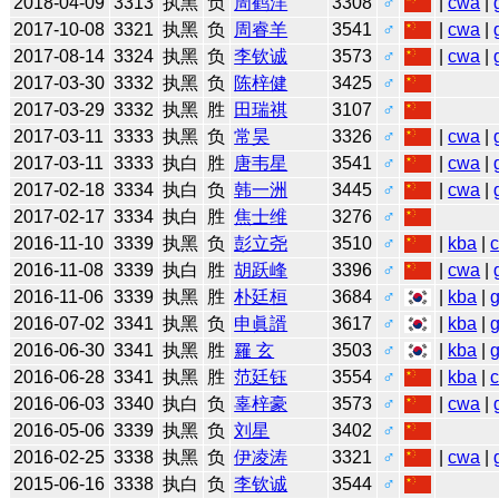
2018-04-09
3313
执黑
负
周鹤洋
3308
♂
|
cwa
|
2017-10-08
3321
执黑
负
周睿羊
3541
♂
|
cwa
|
2017-08-14
3324
执黑
负
李钦诚
3573
♂
|
cwa
|
2017-03-30
3332
执黑
负
陈梓健
3425
♂
2017-03-29
3332
执黑
胜
田瑞祺
3107
♂
2017-03-11
3333
执黑
负
常昊
3326
♂
|
cwa
|
2017-03-11
3333
执白
胜
唐韦星
3541
♂
|
cwa
|
2017-02-18
3334
执白
负
韩一洲
3445
♂
|
cwa
|
2017-02-17
3334
执白
胜
焦士维
3276
♂
2016-11-10
3339
执黑
负
彭立尧
3510
♂
|
kba
|
2016-11-08
3339
执白
胜
胡跃峰
3396
♂
|
cwa
|
2016-11-06
3339
执黑
胜
朴廷桓
3684
♂
|
kba
|
2016-07-02
3341
执黑
负
申眞諝
3617
♂
|
kba
|
2016-06-30
3341
执黑
胜
羅 玄
3503
♂
|
kba
|
2016-06-28
3341
执黑
胜
范廷钰
3554
♂
|
kba
|
2016-06-03
3340
执白
负
辜梓豪
3573
♂
|
cwa
|
2016-05-06
3339
执黑
负
刘星
3402
♂
2016-02-25
3338
执黑
负
伊凌涛
3321
♂
|
cwa
|
2015-06-16
3338
执白
负
李钦诚
3544
♂