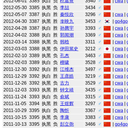
2012-06-01
3385
执白
负
柁嘉熹
3540
♂
|
cwa
|
2012-05-30
3385
执黑
负
李喆
3434
♂
2012-05-07
3387
执白
胜
秦悦欣
3296
♂
|
cwa
|
2012-04-30
3387
执黑
胜
李映九
3453
♂
|
go4go
2012-04-28
3387
执白
胜
孙腾宇
3393
♂
|
cwa
|
2012-04-02
3388
执白
胜
郭闻潮
3369
♂
|
cwa
|
2012-03-14
3388
执黑
负
韩晗
3311
♂
|
cwa
|
2012-03-03
3388
执黑
负
伊田篤史
3212
♂
|
cwa
|
2012-02-10
3389
执黑
负
孔杰
3463
♂
|
cwa
|
2012-02-03
3389
执白
负
檀啸
3528
♂
|
cwa
|
2011-12-30
3392
执白
胜
江维杰
3497
♂
|
cwa
|
2011-12-29
3392
执白
胜
王彦皓
3219
♂
|
cwa
|
2011-12-26
3392
执黑
负
古力
3529
♂
|
cwa
|
2011-12-03
3393
执黑
胜
钟文靖
3435
♂
|
cwa
|
2011-11-24
3393
执白
负
俞斌
3315
♂
|
cwa
|
2011-11-05
3394
执黑
胜
王煜辉
3297
♂
|
cwa
|
2011-10-29
3395
执白
负
陶忻
3367
♂
|
cwa
|
2011-10-15
3395
执黑
负
李康
3383
♂
|
cwa
|
2011-10-13
3395
执黑
负
彭立尧
3466
♂
|
go4go