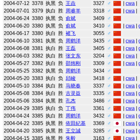
2004-07-12
3378
执黑
负
王垚
3327
♂
|
cwa
|
2004-07-01
3379
执白
胜
周睿羊
3318
♂
|
cwa
|
2004-06-24
3380
执黑
负
俞斌
3409
♂
2004-06-20
3380
执黑
负
俞斌
3410
♂
|
cwa
|
2004-06-17
3380
执白
胜
褚飞
3055
♂
2004-06-10
3381
执黑
负
周鹤洋
3435
♂
|
cwa
|
2004-06-08
3381
执白
胜
王磊
3405
♂
|
cwa
|
2004-06-03
3382
执白
胜
张文东
3204
♂
|
cwa
|
2004-05-27
3382
执白
胜
邵炜刚
3309
♂
|
cwa
|
2004-05-25
3382
执黑
负
周鹤洋
3434
♂
2004-05-20
3383
执白
负
邱峻
3418
♂
|
cwa
|
2004-05-10
3384
执白
胜
马晓春
3337
♂
|
cwa
|
2004-05-08
3384
执白
胜
古灵益
3335
♂
|
cwa
|
2004-05-06
3384
执黑
胜
孔杰
3486
♂
|
cwa
|
2004-04-29
3385
执白
负
丁伟
3361
♂
|
cwa
|
2004-04-24
3385
执白
胜
周鹤洋
3432
♂
|
cwa
|
2004-04-22
3385
执黑
胜
依田紀基
3369
♂
|
cwa
|
2004-04-20
3385
执黑
胜
王立誠
3285
♂
|
cwa
|
2004-04-15
3385
执黑
胜
朱毅
3163
♂
|
cwa
|