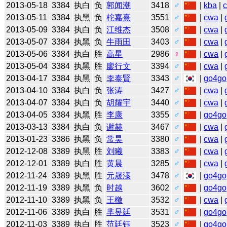
2013-05-18
3384
执白
负
郭闻潮
3418
♂
|
kba
|
2013-05-11
3384
执黑
负
柁嘉熹
3551
♂
|
cwa
|
2013-05-09
3384
执白
负
江维杰
3508
♂
|
cwa
|
2013-05-07
3384
执黑
负
牛雨田
3403
♂
|
cwa
|
2013-05-06
3384
执白
胜
高星
2986
♀
|
cwa
|
2013-05-04
3384
执黑
胜
廖行文
3394
♂
|
cwa
|
2013-04-17
3384
执黑
负
李泰賢
3343
♂
|
go4go
2013-04-10
3384
执白
负
张涛
3427
♂
|
cwa
|
2013-04-07
3384
执白
负
胡耀宇
3440
♂
|
cwa
|
2013-04-05
3384
执黑
胜
李康
3355
♂
|
go4go
2013-03-13
3384
执白
负
谢赫
3467
♂
|
cwa
|
2013-01-23
3386
执黑
负
常昊
3380
♂
|
cwa
|
2012-12-08
3389
执黑
胜
刘曦
3383
♂
|
cwa
|
2012-12-01
3389
执白
胜
黄晨
3285
♂
|
cwa
|
2012-11-24
3389
执黑
胜
元晟溱
3478
♂
|
go4go
2012-11-19
3389
执黑
负
时越
3602
♂
|
go4go
2012-11-10
3389
执黑
负
王檄
3532
♂
|
cwa
|
2012-11-06
3389
执白
胜
芈昱廷
3531
♂
|
go4go
2012-11-03
3389
执白
胜
范廷钰
3523
♂
|
go4go