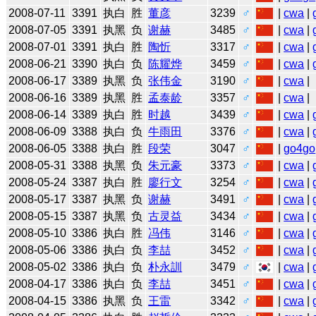
2008-07-11
3391
执白
胜
董彦
3239
♂
|
cwa
|
2008-07-05
3391
执黑
负
谢赫
3485
♂
|
cwa
|
2008-07-01
3391
执白
胜
陶忻
3317
♂
|
cwa
|
2008-06-21
3390
执白
负
陈耀烨
3459
♂
|
cwa
|
2008-06-17
3389
执黑
负
张伟金
3190
♂
|
cwa
|
2008-06-16
3389
执黑
胜
孟泰龄
3357
♂
|
cwa
|
2008-06-14
3389
执白
胜
时越
3439
♂
|
cwa
|
2008-06-09
3388
执白
负
牛雨田
3376
♂
|
cwa
|
2008-06-05
3388
执白
胜
段荣
3047
♂
|
go4go
2008-05-31
3388
执黑
负
朱元豪
3373
♂
|
cwa
|
2008-05-24
3387
执白
胜
廖行文
3254
♂
|
cwa
|
2008-05-17
3387
执黑
负
谢赫
3491
♂
|
cwa
|
2008-05-15
3387
执黑
负
古灵益
3434
♂
|
cwa
|
2008-05-10
3386
执白
胜
冯伟
3146
♂
|
cwa
|
2008-05-06
3386
执白
负
李喆
3452
♂
|
cwa
|
2008-05-02
3386
执白
负
朴永訓
3479
♂
|
cwa
|
2008-04-17
3386
执白
负
李喆
3451
♂
|
cwa
|
2008-04-15
3386
执黑
负
王雷
3342
♂
|
cwa
|