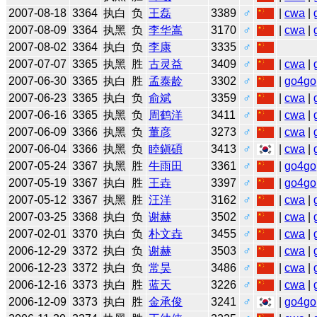
2007-08-18
3364
执白
负
王磊
3389
♂
|
cwa
|
2007-08-09
3364
执黑
负
李华嵩
3170
♂
|
cwa
|
2007-08-02
3364
执白
负
李康
3335
♂
2007-07-07
3365
执黑
胜
古灵益
3409
♂
|
cwa
|
2007-06-30
3365
执白
胜
孟泰龄
3302
♂
|
go4go
2007-06-23
3365
执白
负
俞斌
3359
♂
|
cwa
|
2007-06-16
3365
执黑
负
周鹤洋
3411
♂
|
cwa
|
2007-06-09
3366
执黑
负
董彦
3273
♂
|
cwa
|
2007-06-04
3366
执黑
负
睦鎭碩
3413
♂
|
cwa
|
2007-05-24
3367
执黑
胜
牛雨田
3361
♂
|
go4go
2007-05-19
3367
执白
胜
王垚
3397
♂
|
go4go
2007-05-12
3367
执黑
胜
汪洋
3162
♂
|
cwa
|
2007-03-25
3368
执白
负
谢赫
3502
♂
|
cwa
|
2007-02-01
3370
执白
负
朴文垚
3455
♂
|
cwa
|
2006-12-29
3372
执白
负
谢赫
3503
♂
|
cwa
|
2006-12-23
3372
执白
负
常昊
3486
♂
|
cwa
|
2006-12-16
3373
执白
胜
蓝天
3226
♂
|
cwa
|
2006-12-09
3373
执白
胜
金承俊
3241
♂
|
go4go