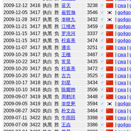
2009-12-12
3416
执白
胜
蓝天
3238
♂
|
cwa
|
2009-12-05
3417
执白
胜
崔哲瀚
3546
♂
|
go4go
2009-11-28
3417
执黑
负
李映九
3432
♂
|
go4go
2009-11-21
3417
执黑
胜
江维杰
3459
♂
|
go4go
2009-11-15
3417
执黑
负
罗洗河
3337
♂
|
go4go
2009-11-15
3417
执黑
负
柁嘉熹
3474
♂
|
go4go
2009-11-07
3417
执黑
胜
潘非
3251
♂
|
cwa
|
2009-10-29
3417
执白
负
王檄
3487
♂
|
cwa
|
2009-10-22
3417
执白
负
常昊
3435
♂
|
cwa
|
2009-10-20
3417
执白
负
柁嘉熹
3472
♂
|
cwa
|
2009-10-20
3417
执白
胜
古力
3525
♂
|
cwa
|
2009-10-17
3418
执白
胜
刘星
3434
♂
|
cwa
|
2009-10-10
3418
执白
负
陈耀烨
3506
♂
|
cwa
|
2009-09-07
3419
执黑
负
周鹤洋
3448
♂
|
cwa
|
2009-09-05
3419
执白
胜
李世乭
3594
♂
|
go4go
2009-08-27
3420
执白
负
朴文垚
3464
♂
|
cwa
|
2009-07-11
3422
执白
负
牛雨田
3398
♂
|
cwa
|
2009-07-09
3422
执黑
胜
王垚
3386
♂
|
go4go