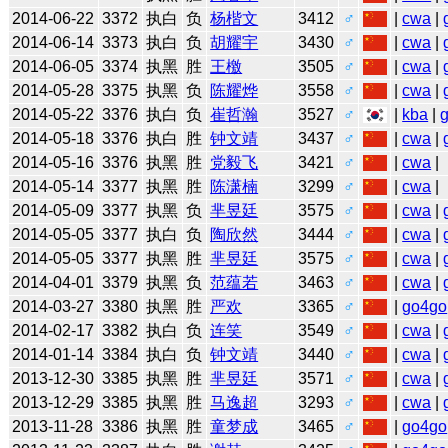
2014-06-22
3372
执白
负
杨楷文
3412
♂
|
cwa
|
2014-06-14
3373
执白
负
胡耀宇
3430
♂
|
cwa
|
2014-06-05
3374
执黑
胜
王檄
3505
♂
|
cwa
|
2014-05-28
3375
执黑
负
陈耀烨
3558
♂
|
cwa
|
2014-05-22
3376
执白
负
崔哲瀚
3527
♂
|
kba
|
2014-05-18
3376
执白
胜
钟文靖
3437
♂
|
cwa
|
2014-05-16
3376
执黑
胜
党毅飞
3421
♂
|
cwa
|
2014-05-14
3377
执黑
胜
陈潇楠
3299
♂
|
cwa
|
2014-05-09
3377
执黑
负
芈昱廷
3575
♂
|
cwa
|
2014-05-05
3377
执白
负
陶欣然
3444
♂
|
cwa
|
2014-05-05
3377
执黑
胜
芈昱廷
3575
♂
|
cwa
|
2014-04-01
3379
执黑
负
范蕴若
3463
♂
|
cwa
|
2014-03-27
3380
执黑
胜
严欢
3365
♂
|
go4go
2014-02-17
3382
执白
负
连笑
3549
♂
|
cwa
|
2014-01-14
3384
执白
负
钟文靖
3440
♂
|
cwa
|
2013-12-30
3385
执黑
胜
芈昱廷
3571
♂
|
cwa
|
2013-12-29
3385
执黑
胜
马逸超
3293
♂
|
cwa
|
2013-11-28
3386
执黑
胜
童梦成
3465
♂
|
go4go