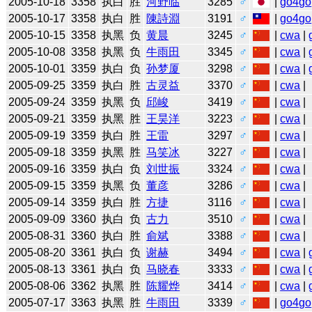
2005-10-18
3358
执白
胜
河野临
3285
♂
|
go4go
2005-10-17
3358
执白
胜
陳詩淵
3191
♂
|
go4go
2005-10-15
3358
执黑
负
黄晨
3245
♂
|
cwa
|
2005-10-08
3358
执黑
负
牛雨田
3345
♂
|
cwa
|
2005-10-01
3359
执白
负
孙梦厦
3298
♂
|
cwa
|
2005-09-25
3359
执白
胜
古灵益
3370
♂
|
cwa
|
2005-09-24
3359
执黑
负
邱峻
3419
♂
|
cwa
|
2005-09-21
3359
执黑
胜
王昊洋
3223
♂
|
cwa
|
2005-09-19
3359
执白
胜
王雷
3297
♂
|
cwa
|
2005-09-18
3359
执黑
胜
马笑冰
3227
♂
|
cwa
|
2005-09-16
3359
执白
负
刘世振
3324
♂
|
cwa
|
2005-09-15
3359
执黑
负
董彦
3286
♂
|
cwa
|
2005-09-14
3359
执白
胜
方捷
3116
♂
|
cwa
|
2005-09-09
3360
执白
负
古力
3510
♂
|
cwa
|
2005-08-31
3360
执白
胜
俞斌
3388
♂
|
cwa
|
2005-08-20
3361
执白
负
谢赫
3494
♂
|
cwa
|
2005-08-13
3361
执白
负
马晓春
3333
♂
|
cwa
|
2005-08-06
3362
执黑
胜
陈耀烨
3414
♂
|
cwa
|
2005-07-17
3363
执黑
胜
牛雨田
3339
♂
|
go4go