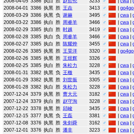
2008-04-05
3386
执白
胜
赵哲伦
3233
♂
|
cwa
|
2008-04-01
3386
执黑
胜
王垚
3413
♂
|
go4go
2008-03-29
3386
执黑
负
谢赫
3495
♂
|
cwa
|
2008-03-22
3386
执白
胜
周睿羊
3466
♂
|
cwa
|
2008-02-29
3385
执白
胜
时越
3419
♂
|
cwa
|
2008-02-28
3385
执白
负
周睿羊
3466
♂
|
cwa
|
2008-02-27
3385
执白
胜
陈耀烨
3455
♂
|
cwa
|
2008-02-26
3385
执黑
胜
王昊洋
3320
♂
|
go4go
2008-02-26
3385
执黑
胜
王煜辉
3326
♂
2008-02-25
3385
执白
胜
朱松力
3228
♂
|
cwa
|
2008-01-31
3382
执黑
负
王檄
3435
♂
|
cwa
|
2008-01-29
3382
执黑
胜
刘世振
3305
♂
|
cwa
|
2008-01-28
3382
执白
胜
朱松力
3228
♂
|
cwa
|
2007-12-24
3379
执黑
胜
曹大元
3182
♂
|
cwa
|
2007-12-24
3379
执白
胜
赵守洵
3228
♂
|
cwa
|
2007-12-22
3378
执黑
胜
邱峻
3435
♂
|
cwa
|
2007-12-15
3377
执黑
负
王磊
3381
♂
|
cwa
|
2007-12-08
3376
执黑
胜
朱剑舜
3162
♂
|
cwa
|
2007-12-01
3376
执白
胜
潘非
3223
♂
|
cwa
|