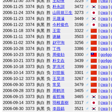
2006-11-30
3374
执黑
胜
王幼侠
3225
♂
|
cwa
|
2006-11-25
3374
执白
负
朴永訓
3472
♂
|
cwa
|
2006-11-24
3374
执白
胜
山田規三生
3273
♂
|
cwa
|
2006-11-23
3374
执白
胜
元晟溱
3449
♂
|
cwa
|
2006-11-22
3374
执黑
胜
今村俊也
3196
♂
|
cwa
|
2006-11-18
3374
执黑
胜
王雷
3322
♂
|
cwa
|
2006-11-11
3374
执白
胜
谢赫
3503
♂
|
cwa
|
2006-11-02
3374
执白
胜
赵守洵
3256
♂
|
cwa
|
2006-10-28
3374
执白
胜
丁伟
3386
♂
|
cwa
|
2006-10-23
3373
执白
负
周俊勛
3300
♂
|
go4go
2006-10-21
3373
执白
胜
朴文垚
3439
♂
|
go4go
2006-10-18
3373
执白
负
罗洗河
3399
♂
|
cwa
|
2006-10-14
3373
执白
负
刘世振
3301
♂
|
cwa
|
2006-10-12
3373
执黑
负
王昊洋
3267
♂
|
cwa
|
2006-09-30
3373
执白
负
常昊
3479
♂
|
cwa
|
2006-09-28
3373
执白
胜
周鹤洋
3405
♂
|
cwa
|
2006-09-15
3373
执白
胜
崔哲瀚
3465
♂
|
cwa
|
2006-09-14
3373
执白
胜
羽根直樹
3317
♂
|
cwa
|
2006-08-30
3373
执黑
负
李昌鎬
3521
♂
|
cwa
|