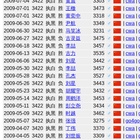
2009-07-04
3422
执白
胜
黄晨
3303
♂
|
cwa
|
2009-07-01
3422
执白
胜
王檄
3473
♂
|
cwa
|
2009-07-01
3422
执黑
胜
黄奕中
3318
♂
|
cwa
|
2009-06-30
3422
执黑
胜
尹航
3349
♂
|
cwa
|
2009-06-30
3422
执白
胜
马笑冰
3231
♂
|
cwa
|
2009-06-27
3422
执黑
负
古灵益
3475
♂
|
cwa
|
2009-06-18
3422
执黑
负
李喆
3457
♂
|
cwa
|
2009-06-13
3422
执白
胜
古力
3535
♂
|
cwa
|
2009-06-06
3422
执黑
胜
刘星
3442
♂
|
cwa
|
2009-05-30
3422
执白
负
李喆
3457
♂
|
cwa
|
2009-05-28
3422
执白
胜
孔杰
3527
♂
|
cwa
|
2009-05-26
3422
执白
负
刘星
3443
♂
|
cwa
|
2009-05-23
3422
执黑
负
胡耀宇
3432
♂
|
cwa
|
2009-05-14
3422
执白
胜
周鹤洋
3453
♂
|
cwa
|
2009-05-11
3422
执白
胜
彭立尧
3434
♂
|
cwa
|
2009-05-09
3422
执黑
胜
时越
3462
♂
|
cwa
|
2009-05-07
3422
执白
胜
张强
3275
♂
|
go4go
2009-04-07
3420
执黑
胜
丁伟
3370
♂
|
cwa
|
2009-04-05
3420
执黑
胜
刘世振
3309
♂
|
cwa
|