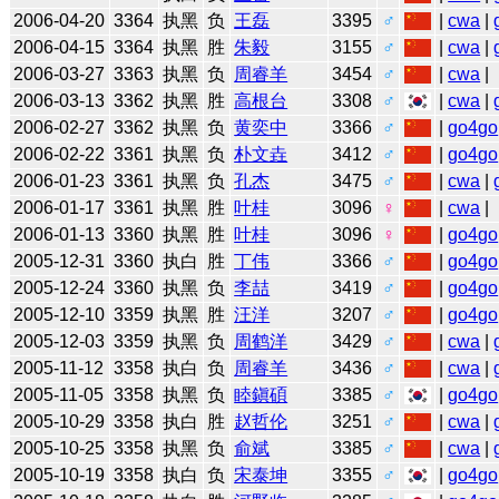
2006-04-20
3364
执黑
负
王磊
3395
♂
|
cwa
|
2006-04-15
3364
执黑
胜
朱毅
3155
♂
|
cwa
|
2006-03-27
3363
执黑
负
周睿羊
3454
♂
|
cwa
|
2006-03-13
3362
执黑
胜
高根台
3308
♂
|
cwa
|
2006-02-27
3362
执黑
负
黄奕中
3366
♂
|
go4go
2006-02-22
3361
执黑
负
朴文垚
3412
♂
|
go4go
2006-01-23
3361
执黑
负
孔杰
3475
♂
|
cwa
|
2006-01-17
3361
执黑
胜
叶桂
3096
♀
|
cwa
|
2006-01-13
3360
执黑
胜
叶桂
3096
♀
|
go4go
2005-12-31
3360
执白
胜
丁伟
3366
♂
|
go4go
2005-12-24
3360
执黑
负
李喆
3419
♂
|
go4go
2005-12-10
3359
执黑
胜
汪洋
3207
♂
|
go4go
2005-12-03
3359
执黑
负
周鹤洋
3429
♂
|
cwa
|
2005-11-12
3358
执白
负
周睿羊
3436
♂
|
cwa
|
2005-11-05
3358
执黑
负
睦鎭碩
3385
♂
|
go4go
2005-10-29
3358
执白
胜
赵哲伦
3251
♂
|
cwa
|
2005-10-25
3358
执黑
负
俞斌
3385
♂
|
cwa
|
2005-10-19
3358
执白
负
宋泰坤
3355
♂
|
go4go