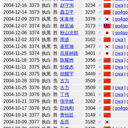
2004-12-16
3373
执白
胜
赵守洵
3234
♂
|
cwa
|
2004-12-14
3373
执白
胜
聂卫平
3237
♂
|
go4go
2004-12-09
3373
执黑
负
宋泰坤
3378
♂
|
go4go
2004-12-07
3374
执白
胜
林至涵
3173
♂
|
go4go
2004-12-06
3374
执黑
胜
秋山次郎
3191
♂
|
go4go
2004-12-02
3374
执黑
胜
周逵
3162
♂
|
cwa
|
2004-11-26
3374
执黑
负
崔哲瀚
3477
♂
|
cwa
|
2004-11-25
3374
执白
胜
高尾紳路
3401
♂
|
cwa
|
2004-11-18
3375
执白
胜
陈耀烨
3356
♂
|
cwa
|
2004-11-11
3375
执白
胜
邹俊杰
3277
♂
|
cwa
|
2004-11-04
3375
执黑
负
胡耀宇
3449
♂
|
cwa
|
2004-10-28
3376
执白
负
古力
3509
♂
2004-10-25
3376
执白
负
古力
3509
♂
|
cwa
|
2004-10-23
3376
执白
胜
丁伟
3361
♂
|
cwa
|
2004-10-21
3376
执白
胜
张学斌
3262
♂
|
cwa
|
2004-10-17
3376
执白
负
邵炜刚
3304
♂
|
go4go
2004-10-14
3377
执白
胜
曹恒廷
3149
♂
2004-10-09
3377
执白
胜
岳亮
3182
♂