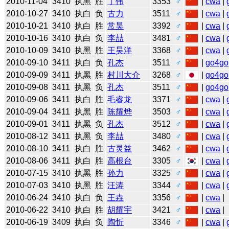
2010-11-04
3410
执黑
胜
丁伟
3353
♂
|
cwa
|
2010-10-27
3410
执白
负
古力
3511
♂
|
cwa
|
2010-10-21
3410
执白
胜
常昊
3392
♂
|
cwa
|
2010-10-16
3410
执白
负
李喆
3481
♂
|
cwa
|
2010-10-09
3410
执黑
胜
王昊洋
3368
♂
|
cwa
|
2010-09-10
3411
执白
负
孔杰
3511
♂
|
go4go
2010-09-09
3411
执黑
胜
村川大介
3268
♂
|
go4go
2010-09-08
3411
执黑
负
孔杰
3511
♂
|
go4go
2010-09-06
3411
执白
胜
毛睿龙
3371
♂
|
cwa
|
2010-09-04
3411
执黑
胜
陈耀烨
3503
♂
|
cwa
|
2010-09-01
3411
执黑
负
孔杰
3512
♂
|
cwa
|
2010-08-12
3411
执黑
负
李喆
3480
♂
|
cwa
|
2010-08-10
3411
执白
胜
古灵益
3462
♂
|
cwa
|
2010-08-06
3411
执白
胜
高根台
3305
♂
|
cwa
|
2010-07-15
3410
执黑
胜
孙力
3325
♂
|
cwa
|
2010-07-03
3410
执黑
胜
汪涛
3344
♂
|
cwa
|
2010-06-24
3410
执白
负
王垚
3356
♂
|
cwa
|
2010-06-22
3410
执白
胜
胡耀宇
3421
♂
|
cwa
|
2010-06-19
3409
执白
负
陶忻
3346
♂
|
cwa
|