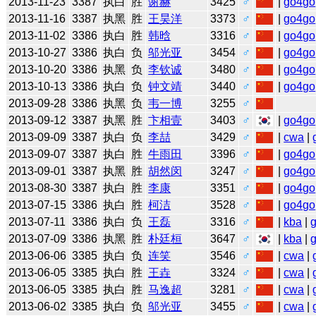
2013-11-23
3387
执白
胜
谢赫
3425
♂
|
go4go
2013-11-16
3387
执黑
胜
王昊洋
3373
♂
|
go4go
2013-11-02
3386
执白
胜
韩晗
3316
♂
|
go4go
2013-10-27
3386
执白
负
邬光亚
3454
♂
|
go4go
2013-10-20
3386
执黑
负
李钦诚
3480
♂
|
go4go
2013-10-13
3386
执白
负
钟文靖
3440
♂
|
go4go
2013-09-28
3386
执黑
负
韦一博
3255
♂
2013-09-12
3387
执黑
胜
卞相壹
3403
♂
|
go4go
2013-09-09
3387
执白
负
李喆
3429
♂
|
cwa
|
2013-09-07
3387
执白
胜
牛雨田
3396
♂
|
go4go
2013-09-01
3387
执黑
胜
胡然闵
3247
♂
|
go4go
2013-08-30
3387
执白
胜
李康
3351
♂
|
go4go
2013-07-15
3386
执白
胜
柯洁
3528
♂
|
go4go
2013-07-11
3386
执白
负
王磊
3316
♂
|
kba
|
2013-07-09
3386
执黑
胜
朴廷桓
3647
♂
|
kba
|
2013-06-06
3385
执白
负
连笑
3546
♂
|
cwa
|
2013-06-05
3385
执白
胜
王垚
3324
♂
|
cwa
|
2013-06-05
3385
执白
胜
马逸超
3281
♂
|
cwa
|
2013-06-02
3385
执白
负
邬光亚
3455
♂
|
cwa
|