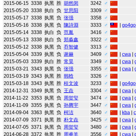
2015-06-15
3338
执黑
胜
胡然闵
3242
♂
2015-05-20
3338
执白
负
甘思阳
3309
♂
2015-05-17
3338
执黑
负
张强
3358
♂
2015-05-16
3338
执黑
负
陳詩淵
3333
♂
|
go4go
2015-05-14
3338
执白
负
范胤
3416
♂
2015-05-13
3338
执白
负
郑淼鑫
3322
♂
2015-05-12
3338
执黑
负
乔智健
3313
♂
2015-05-04
3339
执黑
负
谢赫
3409
♂
|
cwa
|
2015-05-03
3339
执白
胜
常昊
3349
♂
|
cwa
|
2015-03-21
3343
执黑
负
张强
3355
♂
|
cwa
|
2015-03-19
3343
执黑
胜
韩晗
3326
♂
2015-03-18
3343
执黑
胜
桂文波
3233
♂
|
go4go
2014-12-31
3349
执黑
负
王垚
3304
♂
|
cwa
|
2014-11-22
3353
执黑
负
周贺玺
3474
♂
|
cwa
|
2014-11-09
3355
执黑
负
孙腾宇
3447
♂
|
cwa
|
2014-09-04
3363
执黑
负
柯洁
3640
♂
|
kba
|
2014-07-09
3371
执黑
胜
朴文垚
3425
♂
|
cwa
|
2014-07-05
3371
执黑
负
周贺玺
3480
♂
|
cwa
|
2014-06-28
3372
执黑
胜
周睿羊
3556
♂
|
cwa
|