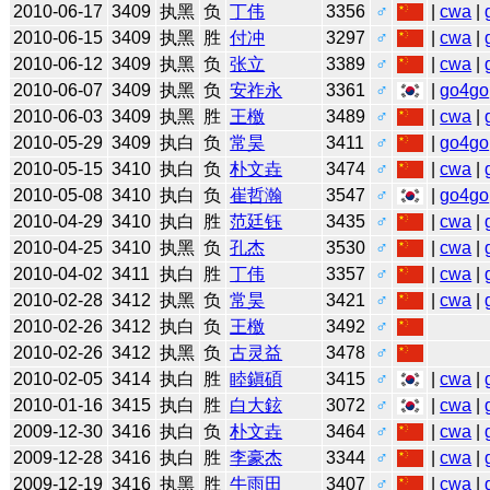
2010-06-17
3409
执黑
负
丁伟
3356
♂
|
cwa
|
2010-06-15
3409
执黑
胜
付冲
3297
♂
|
cwa
|
2010-06-12
3409
执黑
负
张立
3389
♂
|
cwa
|
2010-06-07
3409
执黑
负
安祚永
3361
♂
|
go4go
2010-06-03
3409
执黑
胜
王檄
3489
♂
|
cwa
|
2010-05-29
3409
执白
负
常昊
3411
♂
|
go4go
2010-05-15
3410
执白
负
朴文垚
3474
♂
|
cwa
|
2010-05-08
3410
执白
负
崔哲瀚
3547
♂
|
go4go
2010-04-29
3410
执白
胜
范廷钰
3435
♂
|
cwa
|
2010-04-25
3410
执黑
负
孔杰
3530
♂
|
cwa
|
2010-04-02
3411
执白
胜
丁伟
3357
♂
|
cwa
|
2010-02-28
3412
执黑
负
常昊
3421
♂
|
cwa
|
2010-02-26
3412
执白
负
王檄
3492
♂
2010-02-26
3412
执黑
负
古灵益
3478
♂
2010-02-05
3414
执白
胜
睦鎭碩
3415
♂
|
cwa
|
2010-01-16
3415
执白
胜
白大鉉
3072
♂
|
cwa
|
2009-12-30
3416
执白
负
朴文垚
3464
♂
|
cwa
|
2009-12-28
3416
执白
胜
李豪杰
3344
♂
|
cwa
|
2009-12-19
3416
执黑
胜
牛雨田
3407
♂
|
cwa
|