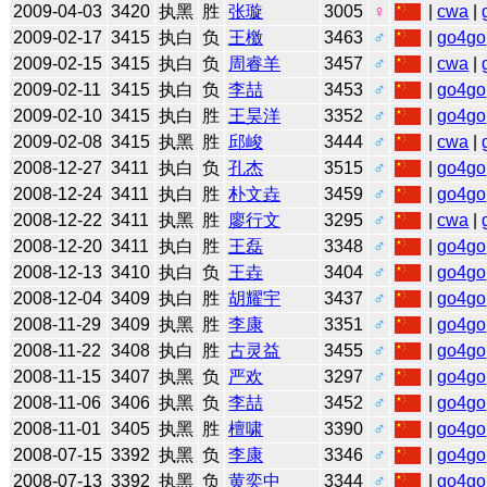
2009-04-03
3420
执黑
胜
张璇
3005
♀
|
cwa
|
2009-02-17
3415
执白
负
王檄
3463
♂
|
go4go
2009-02-15
3415
执白
负
周睿羊
3457
♂
|
cwa
|
2009-02-11
3415
执白
负
李喆
3453
♂
|
go4go
2009-02-10
3415
执白
胜
王昊洋
3352
♂
|
go4go
2009-02-08
3415
执黑
胜
邱峻
3444
♂
|
cwa
|
2008-12-27
3411
执白
负
孔杰
3515
♂
|
go4go
2008-12-24
3411
执白
胜
朴文垚
3459
♂
|
go4go
2008-12-22
3411
执黑
胜
廖行文
3295
♂
|
cwa
|
2008-12-20
3411
执白
胜
王磊
3348
♂
|
go4go
2008-12-13
3410
执白
负
王垚
3404
♂
|
go4go
2008-12-04
3409
执白
胜
胡耀宇
3437
♂
|
go4go
2008-11-29
3409
执黑
胜
李康
3351
♂
|
go4go
2008-11-22
3408
执白
胜
古灵益
3455
♂
|
go4go
2008-11-15
3407
执黑
负
严欢
3297
♂
|
go4go
2008-11-06
3406
执黑
负
李喆
3452
♂
|
go4go
2008-11-01
3405
执黑
胜
檀啸
3390
♂
|
go4go
2008-07-15
3392
执黑
负
李康
3346
♂
|
go4go
2008-07-13
3392
执黑
负
黄奕中
3344
♂
|
go4go