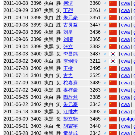
2011-10-08
3396
执白
胜
柯洁
3360
♂
|
cwa
|
2011-09-29
3397
执黑
负
丁烈
3261
♂
|
cwa
|
2011-09-10
3398
执白
胜
朱元豪
3351
♂
|
cwa
|
2011-09-08
3399
执白
胜
古灵益
3447
♂
|
cwa
|
2011-09-08
3399
执黑
胜
刘星
3436
♂
|
cwa
|
2011-09-06
3399
执黑
胜
刘曦
3365
♂
|
cwa
|
2011-09-04
3399
执黑
负
张立
3382
♂
|
cwa
|
2011-08-03
3400
执黑
负
李昌鎬
3487
♂
|
cwa
|
2011-08-02
3400
执白
胜
李炯珍
3212
♂
|
cwa
|
2011-07-28
3400
执黑
胜
王檄
3495
♂
|
cwa
|
2011-07-14
3401
执白
负
古力
3525
♂
|
cwa
|
2011-07-09
3401
执白
负
柁嘉熹
3489
♂
|
cwa
|
2011-07-02
3401
执黑
胜
辜梓豪
3263
♂
|
cwa
|
2011-06-25
3401
执白
胜
陶欣然
3385
♂
|
cwa
|
2011-06-22
3402
执白
负
朱元豪
3343
♂
|
cwa
|
2011-06-18
3402
执黑
负
江维杰
3493
♂
|
cwa
|
2011-06-09
3402
执黑
负
彭立尧
3465
♂
|
go4go
2011-06-01
3403
执白
负
胡耀宇
3440
♂
|
cwa
|
2011-05-28
3403
执黑
胜
童梦成
3343
♂
|
cwa
|