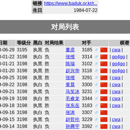
链接
https://www.baduk.or.kr/r...
生日
1984-07-22
对局列表
日期
等级分
黑白
对局结果
对手
棋谱
0-06-29
3195
执黑
负
董彦
3185
♂
|
cwa
|
0-01-22
3198
执白
负
张维
3314
♂
|
go4go
|
0-01-21
3198
执黑
胜
陈瑞
3102
♂
|
go4go
|
0-01-20
3198
执黑
胜
赵兴华
3118
♂
|
go4go
|
9-09-25
3198
执黑
胜
张维
3291
♂
|
cwa
|
9-09-22
3198
执白
负
黄晨
3300
♂
|
cwa
|
9-09-21
3198
执黑
负
马笑冰
3231
♂
|
cwa
|
9-09-19
3198
执白
胜
毛睿龙
3344
♂
|
cwa
|
9-09-18
3198
执黑
胜
张东岳
3183
♂
|
cwa
|
9-09-16
3198
执白
负
张涛
3307
♂
9-09-15
3198
执黑
负
赵哲伦
3229
♂
|
cwa
|
9-09-14
3198
执白
负
孙腾宇
3392
♂
|
cwa
|