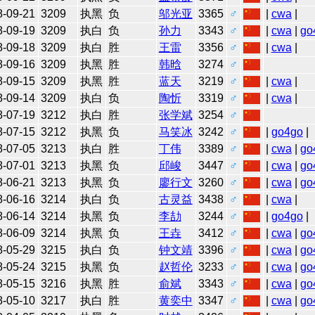
8-09-21
3209
执黑
负
邬光亚
3365
♂
|
cwa
|
8-09-19
3209
执白
负
孙力
3343
♂
|
cwa
|
go
8-09-18
3209
执白
胜
王雷
3356
♂
|
cwa
|
8-09-16
3209
执黑
胜
韩晗
3274
♂
8-09-15
3209
执黑
胜
蓝天
3219
♂
|
cwa
|
8-09-14
3209
执白
负
陶忻
3319
♂
|
cwa
|
8-07-19
3212
执白
胜
张学斌
3254
♂
8-07-15
3212
执黑
负
马笑冰
3242
♂
|
go4go
|
8-07-05
3213
执白
胜
丁伟
3389
♂
|
cwa
|
go
8-07-01
3213
执黑
负
邱峻
3447
♂
|
cwa
|
go
8-06-21
3213
执黑
负
廖行文
3260
♂
|
cwa
|
go
8-06-16
3214
执白
负
古灵益
3438
♂
|
cwa
|
8-06-14
3214
执黑
负
李劼
3244
♂
|
go4go
|
8-06-09
3214
执黑
负
王垚
3412
♂
|
cwa
|
go
8-05-29
3215
执白
负
钟文靖
3396
♂
|
cwa
|
go
8-05-24
3215
执黑
负
赵哲伦
3233
♂
|
cwa
|
go
8-05-15
3216
执黑
胜
俞斌
3343
♂
|
cwa
|
go
8-05-10
3217
执白
胜
黄奕中
3347
♂
|
cwa
|
go