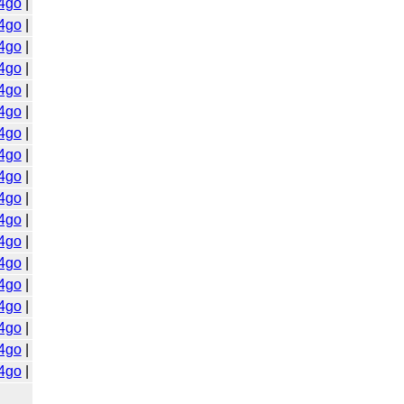
4go
|
4go
|
4go
|
4go
|
4go
|
4go
|
4go
|
4go
|
4go
|
4go
|
4go
|
4go
|
4go
|
4go
|
4go
|
4go
|
4go
|
4go
|