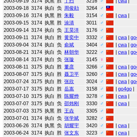
2003-09-19
3174
执黑
胜
丁烈
3216
♂
|
cwa
|
2003-09-18
3174
执白
负
周俊勛
3264
♂
2003-09-16
3174
执黑
胜
朱毅
3154
♂
|
cwa
|
2003-09-15
3174
执黑
胜
涂清
3011
♂
2003-09-14
3174
执白
负
王昊洋
3176
♂
2003-09-11
3174
执白
胜
黄奕中
3332
♂
|
cwa
|
go
2003-09-04
3174
执白
负
俞斌
3404
♂
|
cwa
|
go
2003-08-21
3174
执白
负
林朝华
3222
♂
|
cwa
|
go
2003-08-14
3174
执白
负
张璇
3145
♀
2003-08-11
3175
执白
胜
董彦
3266
♂
|
cwa
|
go
2003-08-07
3175
执白
胜
聂卫平
3260
♂
|
cwa
|
go
2003-07-24
3175
执白
胜
张欣
3024
♂
|
cwa
|
go
2003-07-17
3175
执白
胜
岳嵩
3158
♂
|
go4go
|
2003-07-10
3175
执白
胜
陈耀烨
3278
♂
|
cwa
|
2003-07-07
3175
执白
负
邵炜刚
3330
♂
|
cwa
|
2003-07-03
3175
执黑
胜
王垚
3305
♂
2003-07-01
3174
执白
负
张学斌
3282
♂
2003-06-26
3174
执黑
负
胡耀宇
3420
♂
|
cwa
|
2003-06-24
3174
执白
胜
张文东
3223
♂
|
cwa
|