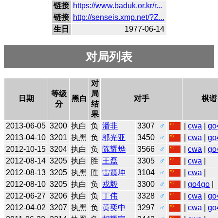
链接
https://www.baduk.or.kr/r...
链接
http://senseis.xmp.net/?Z...
生日
1977-06-14
对局列表
对
等级
局
日期
黑白
对手
棋谱
分
结
果
2013-06-05
3200
执白
负
潘非
3307
♂
|
cwa
|
go
2013-04-10
3201
执黑
负
邬光亚
3450
♂
|
cwa
|
go
2012-10-15
3204
执白
负
陈耀烨
3566
♂
|
cwa
|
go
2012-08-14
3205
执白
胜
王磊
3305
♂
|
cwa
|
2012-08-13
3205
执黑
胜
雷震坤
3104
♂
|
cwa
|
2012-08-10
3205
执白
负
戎毅
3300
♂
|
go4go
|
2012-06-27
3206
执白
负
丁伟
3328
♂
|
cwa
|
go
2012-04-02
3207
执黑
负
黄奕中
3297
♂
|
cwa
|
go