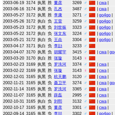
2003-06-19
3174
执黑
胜
董彦
3269
♂
|
cwa
|
2003-06-16
3174
执黑
负
孔杰
3487
♂
|
cwa
|
2003-05-27
3172
执黑
胜
李康
3271
♂
|
go4go
|
2003-05-26
3172
执白
负
王雷
3259
♂
|
go4go
|
2003-05-23
3172
执黑
负
刘世振
3323
♂
|
go4go
|
2003-05-22
3172
执白
负
张文东
3224
♂
|
go4go
|
2003-05-21
3172
执白
负
王垚
3304
♂
|
go4go
|
2003-04-17
3171
执白
负
李劼
3233
♂
2003-04-07
3170
执黑
负
胡耀宇
3415
♂
|
cwa
|
go
2003-03-20
3170
执白
胜
张璇
3143
♀
2003-02-23
3169
执黑
负
罗洗河
3374
♂
|
cwa
|
2003-02-22
3169
执黑
胜
张璇
3143
♀
|
cwa
|
2002-12-01
3165
执黑
负
杭天鹏
3120
♂
|
cwa
|
2002-11-21
3165
执黑
负
聂卫平
3274
♂
|
cwa
|
go
2002-11-14
3165
执黑
负
罗洗河
3365
♂
|
cwa
|
2002-11-07
3165
执黑
胜
薛磊
2995
♂
|
cwa
|
2002-10-31
3165
执白
负
刘熙
3132
♂
|
cwa
|
2002-10-17
3165
执黑
负
董彦
3301
♂
|
cwa
|
2002-09-14
3165
执黑
负
李喆
3302
♂
|
go4go
|