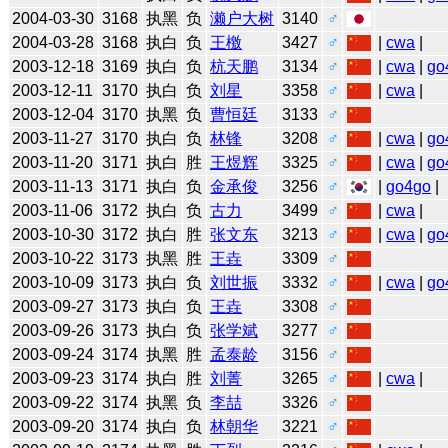
2004-03-30
3168
执黑
负
濑户大树
3140
♂
2004-03-28
3168
执白
负
王檄
3427
♂
|
cwa
|
2003-12-18
3169
执白
负
杭天鹏
3134
♂
|
cwa
|
go
2003-12-11
3170
执白
负
刘星
3358
♂
|
cwa
|
2003-12-04
3170
执黑
负
曹恒廷
3133
♂
2003-11-27
3170
执白
负
林锋
3208
♂
|
cwa
|
go
2003-11-20
3171
执白
胜
王煜辉
3325
♂
|
cwa
|
go
2003-11-13
3171
执白
负
金承俊
3256
♂
|
go4go
|
2003-11-06
3172
执白
负
古力
3499
♂
|
cwa
|
2003-10-30
3172
执白
胜
张文东
3213
♂
|
cwa
|
go
2003-10-22
3173
执黑
胜
王垚
3309
♂
2003-10-09
3173
执白
负
刘世振
3332
♂
|
cwa
|
go
2003-09-27
3173
执白
负
王垚
3308
♂
2003-09-26
3173
执白
负
张学斌
3277
♂
2003-09-24
3174
执黑
胜
孟泰龄
3156
♂
2003-09-23
3174
执白
胜
刘菁
3265
♂
|
cwa
|
2003-09-22
3174
执黑
负
李喆
3326
♂
2003-09-20
3174
执白
负
林朝华
3221
♂