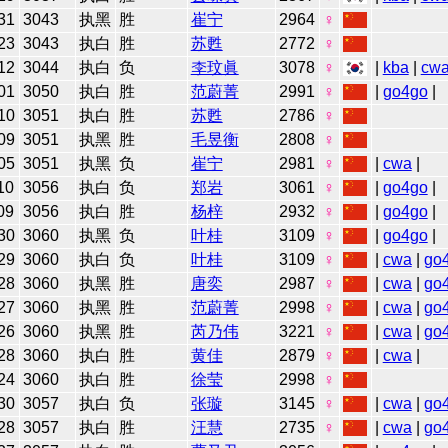
31
3043
执黑
胜
崔宁
2964
♀
23
3043
执白
胜
苏甦
2772
♀
12
3044
执白
负
李玟眞
3078
♀
|
kba
|
cw
01
3050
执白
胜
范蔚菁
2991
♀
|
go4go
|
10
3051
执白
胜
苏甦
2786
♀
09
3051
执黑
胜
毛昱衡
2808
♀
05
3051
执黑
负
崔宁
2981
♀
|
cwa
|
10
3056
执白
负
郑岩
3061
♀
|
go4go
|
09
3056
执白
胜
杨梓
2932
♀
|
go4go
|
30
3060
执黑
负
叶桂
3109
♀
|
go4go
|
29
3060
执白
负
叶桂
3109
♀
|
cwa
|
go
28
3060
执黑
胜
唐奕
2987
♀
|
cwa
|
go
27
3060
执黑
胜
范蔚菁
2998
♀
|
cwa
|
go
26
3060
执黑
胜
芮乃伟
3221
♀
|
cwa
|
go
28
3060
执白
胜
黄佳
2879
♀
|
cwa
|
24
3060
执白
胜
徐莹
2998
♀
30
3057
执白
负
张璇
3145
♀
|
cwa
|
go
28
3057
执白
胜
汪慧
2735
♀
|
cwa
|
go