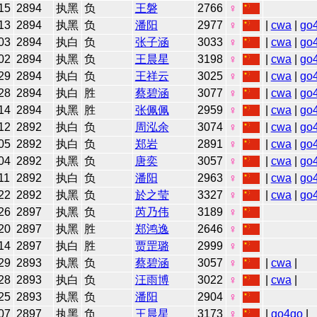
15
2894
执黑
负
王磐
2766
♀
13
2894
执黑
负
潘阳
2977
♀
|
cwa
|
go
03
2894
执白
负
张子涵
3033
♀
|
cwa
|
go
02
2894
执黑
负
王晨星
3198
♀
|
cwa
|
go
29
2894
执白
负
王祥云
3025
♀
|
cwa
|
go
28
2894
执白
胜
蔡碧涵
3077
♀
|
cwa
|
go
14
2894
执黑
胜
张佩佩
2959
♀
|
cwa
|
go
12
2892
执白
负
周泓余
3074
♀
|
cwa
|
go
05
2892
执白
负
郑岩
2891
♀
|
cwa
|
go
04
2892
执黑
负
唐奕
3057
♀
|
cwa
|
go
11
2892
执白
负
潘阳
2963
♀
|
cwa
|
go
22
2892
执黑
负
於之莹
3327
♀
|
cwa
|
go
26
2897
执黑
负
芮乃伟
3189
♀
20
2897
执黑
胜
郑鸿逸
2646
♀
14
2897
执白
胜
贾罡璐
2999
♀
29
2893
执黑
负
蔡碧涵
3057
♀
|
cwa
|
28
2893
执白
负
汪雨博
3022
♀
|
cwa
|
25
2893
执黑
负
潘阳
2904
♀
07
2897
执黑
负
王晨星
3173
♀
|
go4go
|