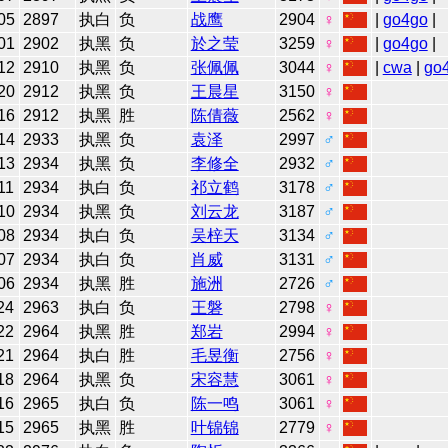
05
2897
执白
负
战鹰
2904
♀
|
go4go
|
01
2902
执黑
负
於之莹
3259
♀
|
go4go
|
12
2910
执黑
负
张佩佩
3044
♀
|
cwa
|
go
20
2912
执黑
负
王晨星
3150
♀
16
2912
执黑
胜
陈倩薇
2562
♀
14
2933
执黑
负
袁泽
2997
♂
13
2934
执黑
负
李修全
2932
♂
11
2934
执白
负
祁立鹤
3178
♂
10
2934
执黑
负
刘云龙
3187
♂
08
2934
执白
负
吴梓天
3134
♂
07
2934
执白
负
肖威
3131
♂
06
2934
执黑
胜
施洲
2726
♂
24
2963
执白
负
王磐
2798
♀
22
2964
执黑
胜
郑岩
2994
♀
21
2964
执白
胜
毛昱衡
2756
♀
18
2964
执黑
负
宋容慧
3061
♀
16
2965
执白
负
陈一鸣
3061
♀
15
2965
执黑
胜
叶锦锦
2779
♀