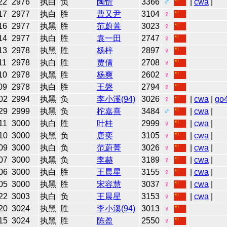
22
2976
执白
负
陶忻
3366
♂
|
cwa
|
17
2977
执白
胜
曹又尹
3104
♀
16
2977
执黑
胜
范蔚菁
3023
♀
14
2977
执白
胜
袁一田
2747
♀
13
2978
执黑
胜
杨梓
2897
♀
11
2978
执白
胜
贾倩
2708
♀
10
2978
执黑
胜
杨爽
2602
♀
09
2978
执白
胜
王磐
2794
♀
02
2994
执黑
负
李小溪(94)
3026
♀
|
cwa
|
go
29
2999
执黑
负
柁嘉熹
3484
♂
|
cwa
|
11
3000
执白
胜
叶桂
2999
♀
|
cwa
|
10
3000
执黑
负
唐奕
3105
♀
|
cwa
|
09
3000
执白
负
范蔚菁
3026
♀
|
cwa
|
07
3000
执黑
负
李赫
3189
♀
|
cwa
|
06
3000
执白
胜
王晨星
3155
♀
|
cwa
|
05
3000
执黑
胜
宋容慧
3037
♀
|
cwa
|
22
3003
执白
负
王晨星
3153
♀
|
cwa
|
20
3024
执黑
胜
李小溪(94)
3013
♀
15
3024
执黑
胜
陈盈
2550
♀