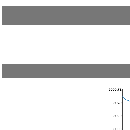
3060.72
3040
3020
3000