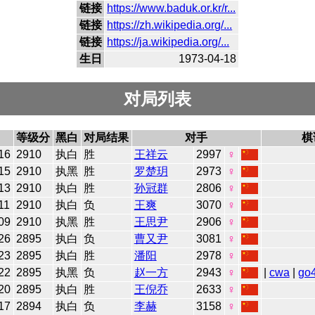
链接
https://www.baduk.or.kr/r...
链接
https://zh.wikipedia.org/...
链接
https://ja.wikipedia.org/...
生日
1973-04-18
对局列表
等级分
黑白
对局结果
对手
棋
16
2910
执白
胜
王祥云
2997
♀
15
2910
执黑
胜
罗楚玥
2973
♀
13
2910
执白
胜
孙冠群
2806
♀
11
2910
执白
负
王爽
3070
♀
09
2910
执黑
胜
王思尹
2906
♀
26
2895
执白
负
曹又尹
3081
♀
23
2895
执白
胜
潘阳
2978
♀
22
2895
执黑
负
赵一方
2943
♀
|
cwa
|
go
20
2895
执白
胜
王倪乔
2633
♀
17
2894
执白
负
李赫
3158
♀