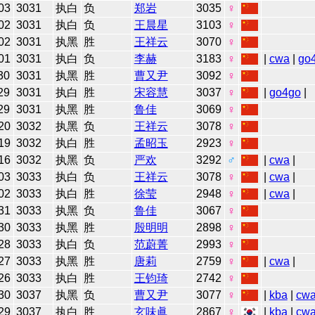
03
3031
执白
负
郑岩
3035
♀
02
3031
执白
负
王晨星
3103
♀
02
3031
执黑
胜
王祥云
3070
♀
01
3031
执白
负
李赫
3183
♀
|
cwa
|
go
30
3031
执黑
胜
曹又尹
3092
♀
29
3031
执白
胜
宋容慧
3037
♀
|
go4go
|
29
3031
执黑
胜
鲁佳
3069
♀
20
3032
执黑
负
王祥云
3078
♀
19
3032
执白
胜
孟昭玉
2923
♀
16
3032
执黑
负
严欢
3292
♂
|
cwa
|
03
3033
执白
负
王祥云
3078
♀
|
cwa
|
02
3033
执白
胜
徐莹
2948
♀
|
cwa
|
31
3033
执黑
负
鲁佳
3067
♀
30
3033
执黑
胜
殷明明
2898
♀
28
3033
执白
负
范蔚菁
2993
♀
27
3033
执黑
胜
唐莉
2759
♀
|
cwa
|
26
3033
执白
胜
王钧琦
2742
♀
30
3037
执黑
负
曹又尹
3077
♀
|
kba
|
cw
29
3037
执白
胜
玄味眞
2867
♀
|
kba
|
cw