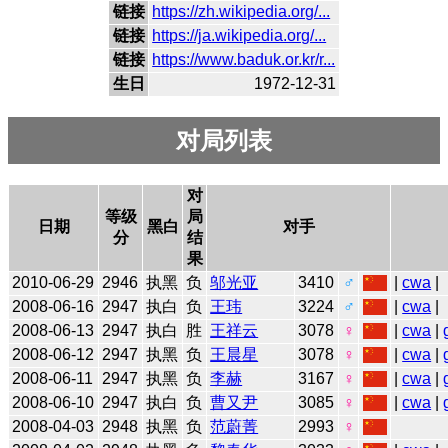
链接
https://zh.wikipedia.org/...
链接
https://ja.wikipedia.org/...
链接
https://www.baduk.or.kr/r...
生日
1972-12-31
对局列表
对
等级
局
日期
黑白
对手
分
结
果
2010-06-29
2946
执黑
负
邬光亚
3410
♂
|
cwa
|
2008-06-16
2947
执白
负
王玮
3224
♂
|
cwa
|
2008-06-13
2947
执白
胜
王祥云
3078
♀
|
cwa
|
2008-06-12
2947
执黑
负
王晨星
3078
♀
|
cwa
|
2008-06-11
2947
执黑
负
李赫
3167
♀
|
cwa
|
2008-06-10
2947
执白
负
曹又尹
3085
♀
|
cwa
|
2008-04-03
2948
执黑
负
范蔚菁
2993
♀