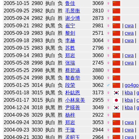
2005-10-15
2980
执白
负
鲁佳
3069
♀
2005-09-25
2982
执白
胜
毛昱衡
2810
♀
2005-09-24
2982
执白
胜
谢少博
2873
♀
2005-09-21
2982
执黑
负
崔宁
2981
♀
|
cwa
|
2005-09-19
2983
执白
胜
黎剑
2571
♀
|
cwa
|
2005-09-18
2983
执白
负
李赫
3064
♀
|
cwa
|
2005-09-15
2983
执黑
负
苏甦
2796
♀
2005-09-14
2983
执白
负
郑岩
3060
♀
|
cwa
|
2005-05-28
2998
执白
胜
张瑞
2745
♀
|
cwa
|
2005-05-25
2998
执黑
胜
蔡碧涵
2880
♀
2005-05-24
2998
执黑
负
黎春华
3060
♀
2005-01-25
3014
执白
负
段荣
3062
♂
|
go4go
2005-01-18
3015
执黑
负
朴鋕恩
3173
♀
|
kba
|
2005-01-17
3015
执白
胜
小林泉美
2955
♀
|
kba
|
2004-12-24
3018
执黑
胜
尹暎善
3049
♀
|
kba
|
2004-09-26
3029
执黑
胜
杨梓
2922
♀
2004-09-24
3030
执白
胜
郑岩
3053
♀
|
cwa
|
2004-09-23
3030
执白
胜
于璇
2944
♀
|
cwa
|
2004-09-21
3030
执白
胜
孟昭玉
2964
♀
|
cwa
|