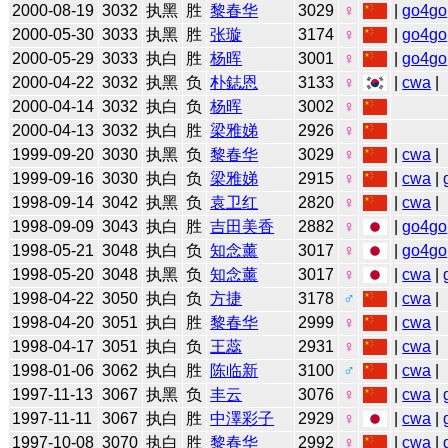
2000-08-19
3032
执黑
胜
黎春华
3029
♀
|
go4go
2000-05-30
3033
执黑
胜
张璇
3174
♀
|
go4go
2000-05-29
3033
执白
胜
杨晖
3001
♀
|
go4go
2000-04-22
3032
执黑
负
朴鋕恩
3133
♀
|
cwa
|
2000-04-14
3032
执白
负
杨晖
3002
♀
2000-04-13
3032
执白
胜
梁雅娣
2926
♀
1999-09-20
3030
执黑
负
黎春华
3029
♀
|
cwa
|
1999-09-16
3030
执白
负
梁雅娣
2915
♀
|
cwa
|
1998-09-14
3042
执黑
负
袁卫红
2820
♀
|
cwa
|
1998-09-09
3043
执白
胜
吉田美香
2882
♀
|
go4go
1998-05-21
3048
执白
负
知念薰
3017
♀
|
go4go
1998-05-20
3048
执黑
负
知念薰
3017
♀
|
cwa
|
1998-04-22
3050
执白
负
方捷
3178
♂
|
cwa
|
1998-04-20
3051
执白
胜
黎春华
2999
♀
|
cwa
|
1998-04-17
3051
执白
负
王蕊
2931
♀
|
cwa
|
1998-01-06
3062
执白
胜
陈临新
3100
♂
|
cwa
|
1997-11-13
3067
执黑
负
丰云
3076
♀
|
cwa
|
1997-11-11
3067
执白
胜
中澤彩子
2929
♀
|
cwa
|
1997-10-08
3070
执白
胜
黎春华
2992
♀
|
cwa
|