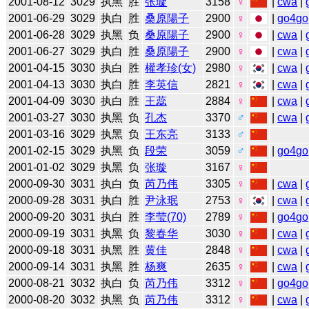
2001-08-12
3029
执黑
胜
张璇
3158
♀
|
cwa
|
2001-06-29
3029
执白
胜
桑原陽子
2900
♀
|
go4go
2001-06-28
3029
执黑
负
桑原陽子
2900
♀
|
cwa
|
2001-06-27
3029
执白
胜
桑原陽子
2900
♀
|
cwa
|
2001-04-15
3030
执白
胜
權孝珍(女)
2980
♀
|
cwa
|
2001-04-13
3030
执白
胜
李英信
2821
♀
|
cwa
|
2001-04-09
3030
执白
胜
王蕊
2884
♀
|
cwa
|
2001-03-27
3030
执黑
负
孔杰
3370
♂
|
cwa
|
2001-03-16
3029
执黑
负
王东亮
3133
♂
2001-02-15
3029
执黑
负
段荣
3059
♂
|
go4go
2001-01-02
3029
执黑
负
张璇
3167
♀
2000-09-30
3031
执白
负
芮乃伟
3305
♀
|
cwa
|
2000-09-28
3031
执白
胜
尹泳珉
2753
♀
|
cwa
|
2000-09-20
3031
执白
胜
李莹(70)
2789
♀
|
go4go
2000-09-19
3031
执黑
负
黎春华
3030
♀
|
cwa
|
2000-09-18
3031
执黑
胜
黄佳
2848
♀
|
cwa
|
2000-09-14
3031
执黑
胜
杨爽
2635
♀
|
cwa
|
2000-08-21
3032
执白
负
芮乃伟
3312
♀
|
go4go
2000-08-20
3032
执黑
负
芮乃伟
3312
♀
|
cwa
|