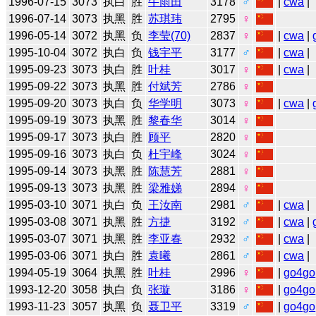
1996-07-15
3073
执白
胜
牛雨田
3178
♂
|
cwa
|
1996-07-14
3073
执黑
胜
苏琪玮
2795
♀
1996-05-14
3072
执黑
负
李莹(70)
2837
♀
|
cwa
|
1995-10-04
3072
执白
负
钱宇平
3177
♂
|
cwa
|
1995-09-23
3073
执白
胜
叶桂
3017
♀
|
cwa
|
1995-09-22
3073
执黑
胜
付斌芳
2786
♀
1995-09-20
3073
执白
负
华学明
3073
♀
|
cwa
|
1995-09-19
3073
执黑
胜
黎春华
3014
♀
1995-09-17
3073
执白
胜
顾平
2820
♀
1995-09-16
3073
执白
负
杜宇峰
3024
♀
1995-09-14
3073
执黑
胜
陈慧芳
2881
♀
1995-09-13
3073
执黑
胜
梁雅娣
2894
♀
1995-03-10
3071
执白
负
王汝南
2981
♂
|
cwa
|
1995-03-08
3071
执黑
胜
方捷
3192
♂
|
cwa
|
1995-03-07
3071
执黑
胜
李亚春
2932
♂
|
cwa
|
1995-03-06
3071
执白
胜
袁曦
2861
♂
|
cwa
|
1994-05-19
3064
执黑
胜
叶桂
2996
♀
|
go4go
1993-12-20
3058
执白
负
张璇
3186
♀
|
go4go
1993-11-23
3057
执黑
负
聂卫平
3319
♂
|
go4go