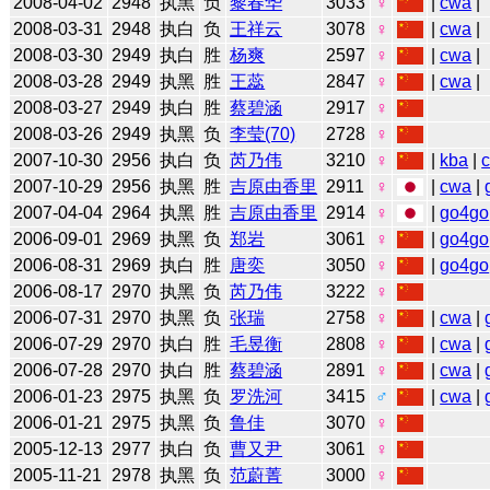
2008-04-02
2948
执黑
负
黎春华
3033
♀
|
cwa
|
2008-03-31
2948
执白
负
王祥云
3078
♀
|
cwa
|
2008-03-30
2949
执白
胜
杨爽
2597
♀
|
cwa
|
2008-03-28
2949
执黑
胜
王蕊
2847
♀
|
cwa
|
2008-03-27
2949
执白
胜
蔡碧涵
2917
♀
2008-03-26
2949
执黑
负
李莹(70)
2728
♀
2007-10-30
2956
执白
负
芮乃伟
3210
♀
|
kba
|
2007-10-29
2956
执黑
胜
吉原由香里
2911
♀
|
cwa
|
2007-04-04
2964
执黑
胜
吉原由香里
2914
♀
|
go4go
2006-09-01
2969
执黑
负
郑岩
3061
♀
|
go4go
2006-08-31
2969
执白
胜
唐奕
3050
♀
|
go4go
2006-08-17
2970
执黑
负
芮乃伟
3222
♀
2006-07-31
2970
执黑
负
张瑞
2758
♀
|
cwa
|
2006-07-29
2970
执白
胜
毛昱衡
2808
♀
|
cwa
|
2006-07-28
2970
执白
胜
蔡碧涵
2891
♀
|
cwa
|
2006-01-23
2975
执黑
负
罗洗河
3415
♂
|
cwa
|
2006-01-21
2975
执黑
负
鲁佳
3070
♀
2005-12-13
2977
执白
负
曹又尹
3061
♀
2005-11-21
2978
执黑
负
范蔚菁
3000
♀