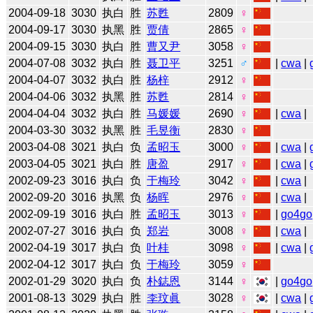
2004-09-18
3030
执白
胜
苏甦
2809
♀
2004-09-17
3030
执黑
胜
贾倩
2865
♀
2004-09-15
3030
执白
胜
曹又尹
3058
♀
2004-07-08
3032
执白
胜
聂卫平
3251
♂
|
cwa
|
2004-04-07
3032
执白
胜
杨梓
2912
♀
2004-04-06
3032
执黑
胜
苏甦
2814
♀
2004-04-04
3032
执白
胜
马媛媛
2690
♀
|
cwa
|
2004-03-30
3032
执黑
胜
毛昱衡
2830
♀
2003-04-08
3021
执白
负
孟昭玉
3000
♀
|
cwa
|
2003-04-05
3021
执白
胜
唐盈
2917
♀
|
cwa
|
2002-09-23
3016
执白
负
于梅玲
3042
♀
|
cwa
|
2002-09-20
3016
执黑
负
杨晖
2976
♀
|
cwa
|
2002-09-19
3016
执白
胜
孟昭玉
3013
♀
|
go4go
2002-07-27
3016
执白
负
郑岩
3008
♀
|
cwa
|
2002-04-19
3017
执白
负
叶桂
3098
♀
|
cwa
|
2002-04-12
3017
执白
负
于梅玲
3059
♀
2002-01-29
3020
执白
负
朴鋕恩
3144
♀
|
go4go
2001-08-13
3029
执白
胜
李玟眞
3028
♀
|
cwa
|