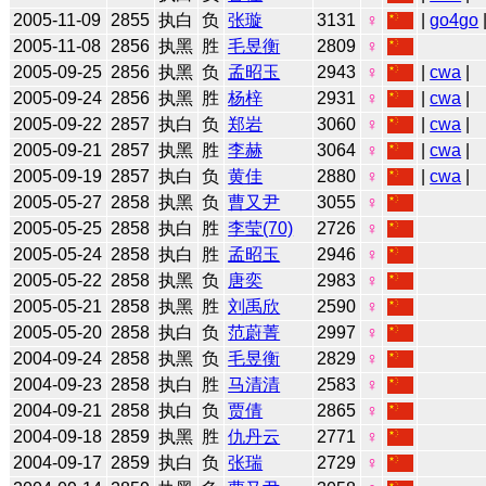
2005-11-09
2855
执白
负
张璇
3131
♀
|
go4go
2005-11-08
2856
执黑
胜
毛昱衡
2809
♀
2005-09-25
2856
执黑
负
孟昭玉
2943
♀
|
cwa
|
2005-09-24
2856
执黑
胜
杨梓
2931
♀
|
cwa
|
2005-09-22
2857
执白
负
郑岩
3060
♀
|
cwa
|
2005-09-21
2857
执黑
胜
李赫
3064
♀
|
cwa
|
2005-09-19
2857
执白
负
黄佳
2880
♀
|
cwa
|
2005-05-27
2858
执黑
负
曹又尹
3055
♀
2005-05-25
2858
执白
胜
李莹(70)
2726
♀
2005-05-24
2858
执白
胜
孟昭玉
2946
♀
2005-05-22
2858
执黑
负
唐奕
2983
♀
2005-05-21
2858
执黑
胜
刘禹欣
2590
♀
2005-05-20
2858
执白
负
范蔚菁
2997
♀
2004-09-24
2858
执黑
负
毛昱衡
2829
♀
2004-09-23
2858
执白
胜
马清清
2583
♀
2004-09-21
2858
执白
负
贾倩
2865
♀
2004-09-18
2859
执黑
胜
仇丹云
2771
♀
2004-09-17
2859
执白
负
张瑞
2729
♀