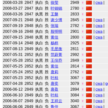
2008-03-28
2847
执白
负
徐莹
2949
♀
|
cwa
|
2008-03-27
2847
执白
胜
叶锦锦
2780
♀
2008-03-26
2847
执黑
胜
王磐
2833
♀
2007-09-21
2848
执白
胜
谢少博
2845
♀
|
cwa
|
2007-09-19
2848
执白
负
张瑞
2782
♀
|
cwa
|
2007-09-16
2848
执白
负
殷明明
2901
♀
|
cwa
|
2007-09-15
2848
执黑
胜
黄佳
2800
♀
|
cwa
|
2007-09-14
2848
执白
负
杨梓
2925
♀
2007-08-13
2849
执白
负
毛昱衡
2811
♀
2007-05-31
2852
执白
胜
范蔚菁
2992
♀
2007-05-28
2852
执黑
胜
王倪乔
2849
♀
2007-05-25
2852
执白
负
黄佳
2814
♀
2007-05-24
2852
执黑
胜
唐莉
2762
♀
2007-05-23
2852
执白
胜
叶桂
3067
♀
2007-04-28
2852
执白
负
唐奕
3079
♀
|
cwa
|
g
2006-06-12
2849
执黑
负
唐盈
2894
♀
|
cwa
|
2006-06-10
2849
执白
负
叶桂
3084
♀
|
cwa
|
2006-06-07
2849
执白
负
王祥云
3040
♀
|
cwa
|
2006-06-06
2849
执白
负
鲁佳
3067
♀
|
cwa
|