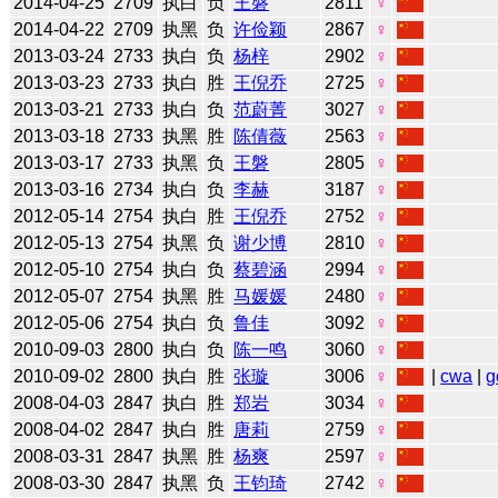
2014-04-25
2709
执白
负
王磐
2811
♀
2014-04-22
2709
执黑
负
许俭颖
2867
♀
2013-03-24
2733
执白
负
杨梓
2902
♀
2013-03-23
2733
执白
胜
王倪乔
2725
♀
2013-03-21
2733
执白
负
范蔚菁
3027
♀
2013-03-18
2733
执黑
胜
陈倩薇
2563
♀
2013-03-17
2733
执黑
负
王磐
2805
♀
2013-03-16
2734
执白
负
李赫
3187
♀
2012-05-14
2754
执白
胜
王倪乔
2752
♀
2012-05-13
2754
执黑
负
谢少博
2810
♀
2012-05-10
2754
执白
负
蔡碧涵
2994
♀
2012-05-07
2754
执黑
胜
马媛媛
2480
♀
2012-05-06
2754
执白
负
鲁佳
3092
♀
2010-09-03
2800
执白
负
陈一鸣
3060
♀
2010-09-02
2800
执白
胜
张璇
3006
♀
|
cwa
|
g
2008-04-03
2847
执白
胜
郑岩
3034
♀
2008-04-02
2847
执白
胜
唐莉
2759
♀
2008-03-31
2847
执黑
胜
杨爽
2597
♀
2008-03-30
2847
执黑
负
王钧琦
2742
♀