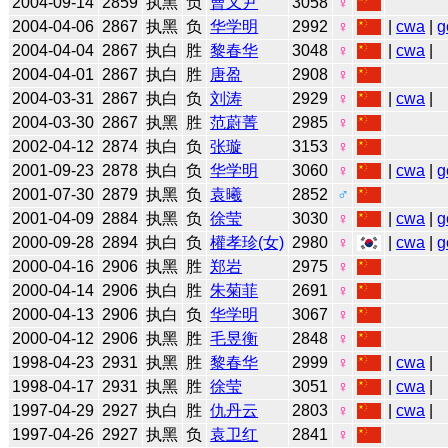
2004-09-14
2859
执黑
负
曹又尹
3058
♀
2004-04-06
2867
执黑
负
华学明
2992
♀
|
cwa
|
g
2004-04-04
2867
执白
胜
黎春华
3048
♀
|
cwa
|
2004-04-01
2867
执白
胜
唐盈
2908
♀
2004-03-31
2867
执白
负
刘涛
2929
♀
|
cwa
|
2004-03-30
2867
执黑
胜
范蔚菁
2985
♀
2002-04-12
2874
执白
负
张璇
3153
♀
2001-09-23
2878
执白
负
华学明
3060
♀
|
cwa
|
g
2001-07-30
2879
执黑
负
袁曦
2852
♂
2001-04-09
2884
执黑
负
徐莹
3030
♀
|
cwa
|
g
2000-09-28
2894
执白
负
權孝珍(女)
2980
♀
|
cwa
|
g
2000-04-16
2906
执黑
胜
郑岩
2975
♀
2000-04-14
2906
执白
胜
朱菊菲
2691
♀
2000-04-13
2906
执白
负
华学明
3067
♀
2000-04-12
2906
执黑
胜
毛昱衡
2848
♀
1998-04-23
2931
执黑
胜
黎春华
2999
♀
|
cwa
|
1998-04-17
2931
执黑
胜
徐莹
3051
♀
|
cwa
|
1997-04-29
2927
执白
胜
仇丹云
2803
♀
|
cwa
|
1997-04-26
2927
执黑
负
袁卫红
2841
♀