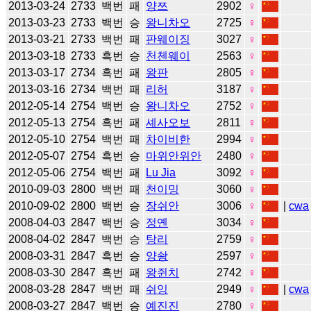
2013-03-24
2733
백번
패
양쯔
2902
♀
2013-03-23
2733
백번
승
왕니차오
2725
♀
2013-03-21
2733
백번
패
판웨이징
3027
♀
2013-03-18
2733
흑번
승
천첸웨이
2563
♀
2013-03-17
2734
흑번
패
왕판
2805
♀
2013-03-16
2734
백번
패
리허
3187
♀
2012-05-14
2754
백번
승
왕니차오
2752
♀
2012-05-13
2754
흑번
패
셰사오보
2811
♀
2012-05-10
2754
백번
패
차이비한
2994
♀
2012-05-07
2754
흑번
승
마위안위안
2480
♀
2012-05-06
2754
백번
패
Lu Jia
3092
♀
2010-09-03
2800
백번
패
천이밍
3060
♀
2010-09-02
2800
백번
승
장쉬안
3006
♀
|
cwa
2008-04-03
2847
백번
승
정옌
3034
♀
2008-04-02
2847
백번
승
탕리
2759
♀
2008-03-31
2847
흑번
승
양솽
2597
♀
2008-03-30
2847
흑번
패
왕쥔치
2742
♀
2008-03-28
2847
백번
패
쉬잉
2949
♀
|
cwa
2008-03-27
2847
백번
승
예진진
2780
♀