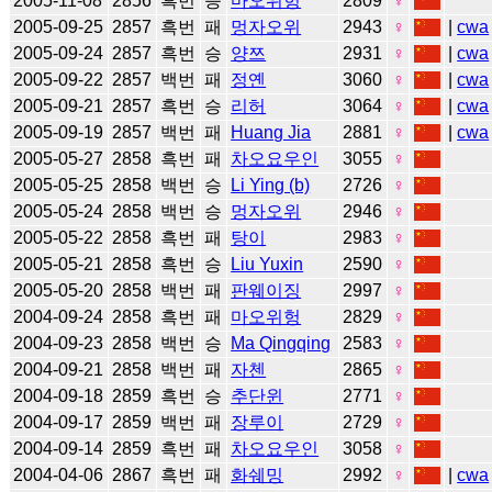
2005-11-08
2856
흑번
승
마오위헝
2809
♀
2005-09-25
2857
흑번
패
멍자오위
2943
♀
|
cwa
2005-09-24
2857
흑번
승
양쯔
2931
♀
|
cwa
2005-09-22
2857
백번
패
정옌
3060
♀
|
cwa
2005-09-21
2857
흑번
승
리허
3064
♀
|
cwa
2005-09-19
2857
백번
패
Huang Jia
2881
♀
|
cwa
2005-05-27
2858
흑번
패
차오요우인
3055
♀
2005-05-25
2858
백번
승
Li Ying (b)
2726
♀
2005-05-24
2858
백번
승
멍자오위
2946
♀
2005-05-22
2858
흑번
패
탕이
2983
♀
2005-05-21
2858
흑번
승
Liu Yuxin
2590
♀
2005-05-20
2858
백번
패
판웨이징
2997
♀
2004-09-24
2858
흑번
패
마오위헝
2829
♀
2004-09-23
2858
백번
승
Ma Qingqing
2583
♀
2004-09-21
2858
백번
패
자첸
2865
♀
2004-09-18
2859
흑번
승
추단윈
2771
♀
2004-09-17
2859
백번
패
장루이
2729
♀
2004-09-14
2859
흑번
패
차오요우인
3058
♀
2004-04-06
2867
흑번
패
화쉐밍
2992
♀
|
cwa