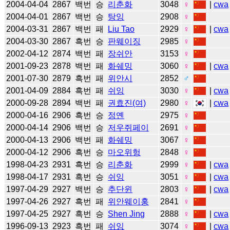
2004-04-04
2867
백번
승
리춘화
3048
♀
|
cwa
2004-04-01
2867
백번
승
탕잉
2908
♀
2004-03-31
2867
백번
패
Liu Tao
2929
♀
|
cwa
2004-03-30
2867
흑번
승
판웨이징
2985
♀
2002-04-12
2874
백번
패
장쉬안
3153
♀
2001-09-23
2878
백번
패
화쉐밍
3060
♀
|
cwa
2001-07-30
2879
흑번
패
위안시
2852
♂
2001-04-09
2884
흑번
패
쉬잉
3030
♀
|
cwa
2000-09-28
2894
백번
패
권효진(여)
2980
♀
|
cwa
2000-04-16
2906
흑번
승
정옌
2975
♀
2000-04-14
2906
백번
승
저우쥐페이
2691
♀
2000-04-13
2906
백번
패
화쉐밍
3067
♀
2000-04-12
2906
흑번
승
마오위헝
2848
♀
1998-04-23
2931
흑번
승
리춘화
2999
♀
|
cwa
1998-04-17
2931
흑번
승
쉬잉
3051
♀
|
cwa
1997-04-29
2927
백번
승
추단윈
2803
♀
|
cwa
1997-04-26
2927
흑번
패
위안웨이훙
2841
♀
1997-04-25
2927
흑번
승
Shen Jing
2888
♀
|
cwa
1996-09-13
2923
흑번
패
쉬잉
3074
♀
|
cwa