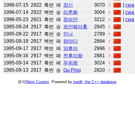
1996-07-15
2922
흑번
패
장신
3070
♂
|
cwa
1996-07-14
2922
백번
승
리춘화
3004
♀
|
cwa
1996-05-23
2921
흑번
패
장쉬안
3212
♀
|
cwa
1995-09-24
2917
흑번
승
위안웨이훙
2845
♀
1995-09-22
2917
흑번
승
민나
2789
♀
1995-09-19
2917
백번
패
량야디
2894
♀
1995-09-17
2917
백번
패
양후이
2996
♀
1995-09-16
2917
백번
패
천후이팡
2881
♀
1995-09-14
2917
흑번
패
두위펑
3024
♀
1995-09-13
2917
흑번
승
Gu Ping
2820
♀
문의
Rémi Coulom
. Powered by
joedb, the C++ database
.