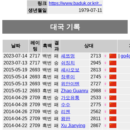
링크
https://www.baduk.or.kr/r...
생년월일
1979-07-11
대국 기록
레이
결
날짜
흑백
상대
팅
과
2023-07-14
2717
백번
패
셰쯔멍
2713
♀
|
go4
2023-07-13
2717
백번
승
쉬징치
2945
♀
2015-05-19
2693
백번
패
셰사오보
2813
♀
2015-05-14
2693
흑번
패
장루이
2745
♀
2015-05-13
2693
백번
패
위안이톈
2727
♀
2015-05-12
2693
흑번
패
Zhao Guanru
2988
♀
2014-04-29
2709
흑번
승
가오유퉁
2533
♀
2014-04-28
2709
백번
패
수수
2775
♀
2014-04-26
2709
백번
승
리젠
2562
♀
2014-04-25
2709
백번
패
왕판
2811
♀
2014-04-22
2709
흑번
패
Xu Jianying
2867
♀