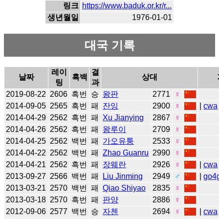
링크
https://www.baduk.or.kr/r...
생년월일
1976-01-01
대국 기록
레이
결
날짜
흑백
상대
팅
과
2019-08-22
2606
흑번
승
왕판
2771
♀
2014-09-05
2565
흑번
패
잔잉
2900
♀
|
cwa
2014-04-29
2562
흑번
패
Xu Jianying
2867
♀
2014-04-26
2562
흑번
패
왕루이
2709
♀
2014-04-25
2562
백번
패
가오유퉁
2533
♀
2014-04-22
2562
백번
패
Zhao Guanru
2990
♀
2014-04-21
2562
흑번
패
장웨란
2926
♀
|
cwa
2013-09-27
2566
백번
패
Liu Jinming
2949
♂
|
go4
2013-03-21
2570
백번
패
Qiao Shiyao
2835
♀
2013-03-18
2570
흑번
패
판양
2886
♀
2012-09-06
2577
백번
승
자첸
2694
♀
|
cwa