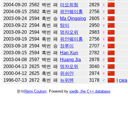
2004-09-20
2582
백번
패
마오위헝
2829
♀
2004-09-15
2582
흑번
패
위안웨이훙
2756
♀
2003-09-24
2594
흑번
승
Ma Qingqing
2605
♀
2003-09-22
2594
흑번
패
탕이
2950
♀
2003-09-20
2594
백번
패
멍자오위
2983
♀
2003-09-19
2594
흑번
패
위안웨이훙
2756
♀
2003-09-18
2594
백번
승
장루이
2707
♀
2003-09-15
2594
흑번
패
Han Xun
2782
♀
2003-04-08
2597
백번
패
Huang Jia
2878
♀
2000-04-13
2625
백번
패
멍자오위
3040
♀
2000-04-12
2625
흑번
패
위쉬안
2974
♀
1996-07-13
2672
흑번
패
뉴위톈
3178
♂
|
cwa
문의
Rémi Coulom
. Powered by
joedb, the C++ database
.