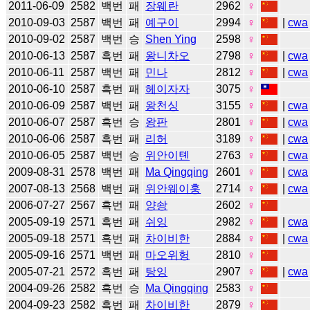
2011-06-09
2582
백번
패
장웨란
2962
♀
2010-09-03
2587
백번
패
예구이
2994
♀
|
cwa
2010-09-02
2587
백번
승
Shen Ying
2598
♀
2010-06-13
2587
흑번
패
왕니차오
2798
♀
|
cwa
2010-06-11
2587
백번
패
민나
2812
♀
|
cwa
2010-06-10
2587
흑번
패
헤이자자
3075
♀
2010-06-09
2587
백번
패
왕천싱
3155
♀
|
cwa
2010-06-07
2587
흑번
승
왕판
2801
♀
|
cwa
2010-06-06
2587
흑번
패
리허
3189
♀
|
cwa
2010-06-05
2587
백번
승
위안이톈
2763
♀
|
cwa
2009-08-31
2578
백번
패
Ma Qingqing
2601
♀
|
cwa
2007-08-13
2568
백번
패
위안웨이훙
2714
♀
|
cwa
2006-07-27
2567
흑번
패
양솽
2602
♀
2005-09-19
2571
흑번
패
쉬잉
2982
♀
|
cwa
2005-09-18
2571
흑번
패
차이비한
2884
♀
|
cwa
2005-09-16
2571
백번
패
마오위헝
2810
♀
2005-07-21
2572
흑번
패
탕잉
2907
♀
|
cwa
2004-09-26
2582
흑번
승
Ma Qingqing
2583
♀
2004-09-23
2582
흑번
패
차이비한
2879
♀