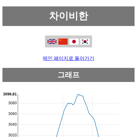
차이비한
메인 페이지로 돌아가기
그래프
3096.81
3080
3060
3040
3020