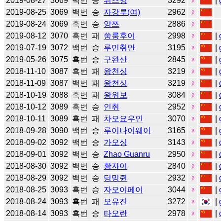
2019-08-27
3069
백번
승
위즈잉
3292
♀
|
2019-08-25
3069
백번
승
자강루(여)
2962
♀
2019-08-24
3069
흑번
승
양쯔
2886
♀
2019-08-12
3070
흑번
패
쑹룽후이
2998
♀
|
2019-07-19
3072
백번
승
루민취안
3195
♀
|
2019-05-26
3075
흑번
승
구완산
2845
♀
|
2018-11-10
3087
흑번
패
왕천싱
3219
♀
|
2018-11-09
3087
백번
패
왕천싱
3219
♀
|
2018-10-19
3088
흑번
패
왕위보
3084
♀
|
2018-10-12
3089
흑번
승
인취
2952
♀
|
2018-10-11
3089
흑번
패
차오요우인
3070
♀
|
2018-09-28
3090
백번
승
루이나이웨이
3165
♀
|
2018-09-02
3092
백번
승
가오싱
3143
♀
|
2018-09-01
3092
백번
승
Zhao Guanru
2950
♀
|
2018-08-30
3092
백번
승
황자이
2840
♀
|
2018-08-29
3092
백번
승
딩밍쥔
2932
♀
|
2018-08-25
3093
흑번
승
자오이페이
3044
♀
|
2018-08-24
3093
흑번
패
오유진
3272
♀
|
2018-08-14
3093
흑번
승
타오란
2978
♀
|