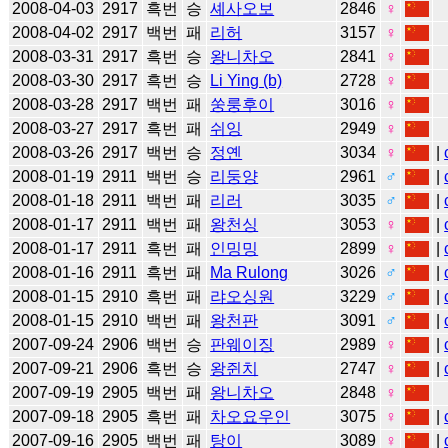
2008-04-03
2917
흑번
승
셰사오보
2846
♀
2008-04-02
2917
백번
패
리허
3157
♀
2008-03-31
2917
흑번
승
왕니차오
2841
♀
2008-03-30
2917
흑번
승
Li Ying (b)
2728
♀
2008-03-28
2917
백번
패
쑹룽후이
3016
♀
2008-03-27
2917
흑번
패
쉬잉
2949
♀
2008-03-26
2917
백번
승
정옌
3034
♀
|
2008-01-19
2911
백번
승
리둥양
2961
♂
|
2008-01-18
2911
백번
패
리러
3035
♂
|
2008-01-17
2911
백번
패
왕천싱
3053
♀
|
2008-01-17
2911
흑번
패
인밍밍
2899
♀
|
2008-01-16
2911
흑번
패
Ma Rulong
3026
♂
|
2008-01-15
2910
흑번
패
랴오싱원
3229
♂
|
2008-01-15
2910
백번
패
왕천판
3091
♂
|
2007-09-24
2906
백번
승
판웨이징
2989
♀
|
2007-09-21
2906
흑번
승
왕쥔치
2747
♀
|
2007-09-19
2905
백번
패
왕니차오
2848
♀
2007-09-18
2905
흑번
패
차오요우인
3075
♀
|
2007-09-16
2905
백번
패
탕이
3089
♀
|