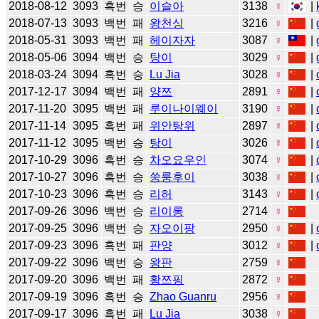
2018-08-12
3093
흑번
승
이슬아
3138
♀
|
2018-07-13
3093
백번
패
왕천싱
3216
♀
|
2018-05-31
3093
백번
패
헤이자자
3087
♀
|
2018-05-06
3094
백번
승
탕이
3029
♀
|
2018-03-24
3094
흑번
승
Lu Jia
3028
♀
|
2017-12-17
3094
백번
패
양쯔
2891
♀
|
2017-11-20
3095
백번
패
루이나이웨이
3190
♀
|
2017-11-14
3095
흑번
패
위안탕위
2897
♀
|
2017-11-12
3095
백번
승
탕이
3026
♀
|
2017-10-29
3096
흑번
승
차오요우인
3074
♀
|
2017-10-27
3096
흑번
승
쑹룽후이
3038
♀
|
2017-10-23
3096
흑번
승
리허
3143
♀
|
2017-09-26
3096
백번
승
리이롱
2714
♀
2017-09-25
3096
백번
승
자오이팡
2950
♀
|
2017-09-23
3096
흑번
패
판양
3012
♀
|
2017-09-22
3096
백번
승
왕판
2759
♀
2017-09-20
3096
백번
패
황쯔핑
2872
♀
2017-09-19
3096
흑번
승
Zhao Guanru
2956
♀
2017-09-17
3096
흑번
패
Lu Jia
3038
♀