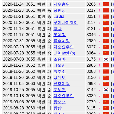
2020-11-24
3051
백번
패
저우훙위
3286
♀
|
2020-11-23
3051
백번
승
왕천싱
3217
♀
|
2020-11-21
3051
흑번
승
Lu Jia
3031
♀
|
2020-11-20
3051
백번
패
루이나이웨이
3117
♀
|
2020-11-18
3051
흑번
패
왕솽
3121
♀
|
2020-11-17
3051
백번
승
우이밍
3046
♀
|
2020-07-31
3055
백번
승
류후이링
2989
♀
|
2020-07-29
3055
백번
패
차오요우인
3027
♀
|
2020-07-28
3055
백번
승
Li Xiaoxi (b)
3064
♀
|
2020-07-03
3055
흑번
패
조승아
3175
♀
|
2019-11-27
3062
흑번
패
타오란
2985
♀
|
2019-11-26
3062
백번
패
뤄추웨
3088
♀
|
2019-11-20
3062
백번
패
왕위보
3130
♀
2019-11-05
3063
백번
패
류후이링
2998
♀
|
2019-10-25
3065
백번
승
조혜연
3142
♀
|
2019-10-18
3065
백번
승
차오요우인
3039
♀
|
2019-09-08
3068
백번
패
왕쯔선
2779
♀
|
2019-08-28
3069
백번
패
왕솽
3115
♀
|