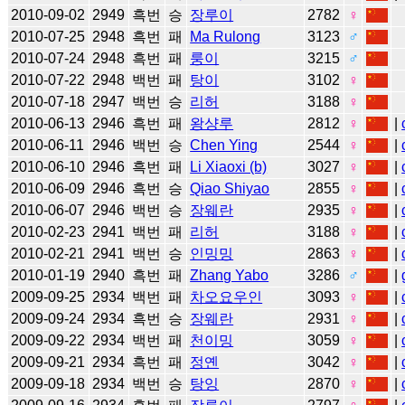
2010-09-02
2949
흑번
승
장루이
2782
♀
2010-07-25
2948
흑번
패
Ma Rulong
3123
♂
2010-07-24
2948
흑번
패
룽이
3215
♂
2010-07-22
2948
백번
패
탕이
3102
♀
2010-07-18
2947
백번
승
리허
3188
♀
2010-06-13
2946
흑번
패
왕샹루
2812
♀
|
2010-06-11
2946
백번
승
Chen Ying
2544
♀
|
2010-06-10
2946
흑번
패
Li Xiaoxi (b)
3027
♀
|
2010-06-09
2946
흑번
승
Qiao Shiyao
2855
♀
|
2010-06-07
2946
백번
승
장웨란
2935
♀
|
2010-02-23
2941
백번
패
리허
3188
♀
|
2010-02-21
2941
백번
승
인밍밍
2863
♀
|
2010-01-19
2940
흑번
패
Zhang Yabo
3286
♂
|
2009-09-25
2934
백번
패
차오요우인
3093
♀
|
2009-09-24
2934
흑번
승
장웨란
2931
♀
|
2009-09-22
2934
백번
패
천이밍
3059
♀
|
2009-09-21
2934
흑번
패
정옌
3042
♀
|
2009-09-18
2934
백번
승
탕잉
2870
♀
|