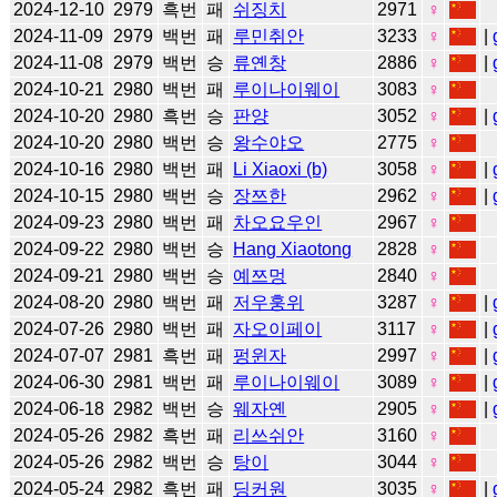
2024-12-10
2979
흑번
패
쉬징치
2971
♀
2024-11-09
2979
백번
패
루민취안
3233
♀
|
2024-11-08
2979
백번
승
류옌창
2886
♀
|
2024-10-21
2980
백번
패
루이나이웨이
3083
♀
2024-10-20
2980
흑번
승
판양
3052
♀
|
2024-10-20
2980
백번
승
왕수야오
2775
♀
2024-10-16
2980
백번
패
Li Xiaoxi (b)
3058
♀
|
2024-10-15
2980
백번
승
장쯔한
2962
♀
|
2024-09-23
2980
백번
패
차오요우인
2967
♀
2024-09-22
2980
백번
승
Hang Xiaotong
2828
♀
2024-09-21
2980
백번
승
예쯔멍
2840
♀
2024-08-20
2980
백번
패
저우훙위
3287
♀
|
2024-07-26
2980
백번
패
자오이페이
3117
♀
|
2024-07-07
2981
흑번
패
펑윈자
2997
♀
|
2024-06-30
2981
백번
패
루이나이웨이
3089
♀
|
2024-06-18
2982
백번
승
웨자옌
2905
♀
|
2024-05-26
2982
흑번
패
리쓰쉬안
3160
♀
2024-05-26
2982
백번
승
탕이
3044
♀
2024-05-24
2982
흑번
패
딩커원
3035
♀
|