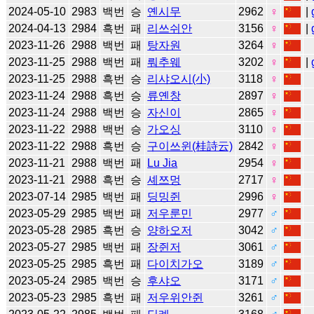
2024-05-10
2983
백번
승
옌시무
2962
♀
|
2024-04-13
2984
흑번
패
리쓰쉬안
3156
♀
|
2023-11-26
2988
백번
패
탕자원
3264
♀
2023-11-25
2988
백번
패
뤄추웨
3202
♀
|
2023-11-25
2988
흑번
승
리샤오시(小)
3118
♀
2023-11-24
2988
흑번
승
류옌창
2897
♀
2023-11-24
2988
백번
승
자신이
2865
♀
2023-11-22
2988
백번
승
가오싱
3110
♀
2023-11-22
2988
흑번
승
구이쓰윈(桂詩云)
2842
♀
2023-11-21
2988
백번
패
Lu Jia
2954
♀
2023-11-21
2988
흑번
승
셰쯔멍
2717
♀
2023-07-14
2985
백번
패
딩밍쥔
2996
♀
2023-05-29
2985
백번
패
저우룬민
2977
♂
2023-05-28
2985
흑번
승
양하오저
3042
♂
2023-05-27
2985
백번
패
장쥔저
3061
♂
2023-05-25
2985
흑번
패
다이치가오
3189
♂
2023-05-24
2985
백번
승
후샤오
3171
♂
2023-05-23
2985
흑번
패
저우위안쥔
3261
♂