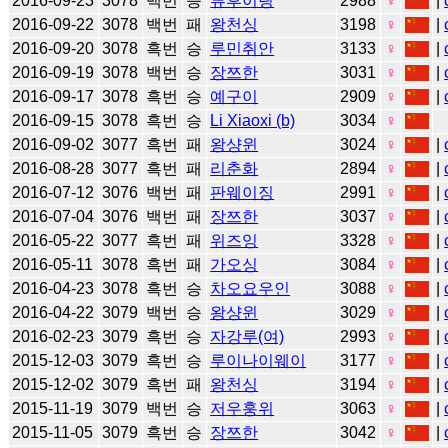
2016-09-23
3078
백번
승
류후이링
2988
♀
|
2016-09-22
3078
백번
패
왕천싱
3198
♀
|
2016-09-20
3078
흑번
승
루민취안
3133
♀
|
2016-09-19
3078
백번
승
장쯔한
3031
♀
|
2016-09-17
3078
흑번
승
예구이
2909
♀
|
2016-09-15
3078
흑번
승
Li Xiaoxi (b)
3034
♀
2016-09-02
3077
흑번
패
왕샹윈
3024
♀
|
2016-08-28
3077
흑번
패
리춘화
2894
♀
|
2016-07-12
3076
백번
패
판웨이징
2991
♀
|
2016-07-04
3076
백번
패
장쯔한
3037
♀
|
2016-05-22
3077
흑번
패
위즈잉
3328
♀
|
2016-05-11
3078
흑번
패
가오싱
3084
♀
|
2016-04-23
3078
흑번
승
차오요우인
3088
♀
|
2016-04-22
3079
백번
승
왕샹윈
3029
♀
|
2016-02-23
3079
흑번
승
자강루(여)
2993
♀
|
2015-12-03
3079
흑번
승
루이나이웨이
3177
♀
|
2015-12-02
3079
흑번
패
왕천싱
3194
♀
|
2015-11-19
3079
백번
승
저우훙위
3063
♀
|
2015-11-05
3079
흑번
승
장쯔한
3042
♀
|