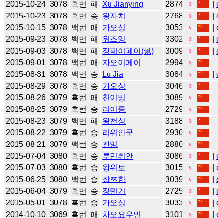
2015-10-24
3078
흑번
패
Xu Jianying
2874
♀
|
2015-10-23
3078
흑번
승
왕자치
2768
♀
|
2015-10-15
3078
백번
패
가오싱
3053
♀
|
2015-09-23
3078
백번
패
위즈잉
3302
♀
|
2015-09-03
3078
백번
패
장페이페이(佩)
3009
♀
|
2015-09-01
3078
백번
패
자오이페이
2994
♀
2015-08-31
3078
백번
승
Lu Jia
3084
♀
|
2015-08-29
3078
흑번
승
가오싱
3046
♀
2015-08-26
3079
흑번
패
천이밍
3089
♀
2015-08-25
3079
흑번
승
리이롱
2729
♀
2015-08-23
3079
백번
패
왕천싱
3188
♀
2015-08-22
3079
흑번
승
리위안쿤
2930
♀
2015-08-21
3079
백번
승
잔잉
2880
♀
2015-07-04
3080
흑번
승
루민취안
3086
♀
|
2015-07-03
3080
흑번
승
왕위보
3015
♀
|
2015-06-25
3080
백번
승
장쯔한
3039
♀
|
2015-06-04
3079
흑번
승
장톈거
2725
♀
|
2015-05-01
3078
흑번
승
가오싱
3033
♀
|
2014-10-10
3069
흑번
패
차오요우인
3101
♀
|