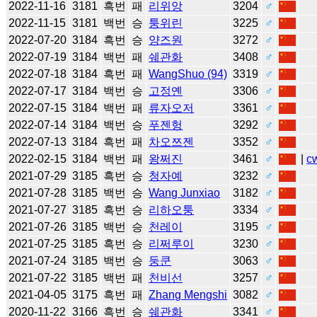
2022-11-16
3181
흑번
패
리위앙
3204
♂
2022-11-15
3181
백번
승
퉁위린
3225
♂
2022-07-20
3184
흑번
승
양즈원
3272
♂
2022-07-19
3184
백번
패
쉐관화
3408
♂
2022-07-18
3184
흑번
패
WangShuo (94)
3319
♂
2022-07-17
3184
백번
승
고정옌
3306
♂
2022-07-15
3184
백번
패
류자오저
3361
♂
2022-07-14
3184
백번
승
푸젠헝
3292
♂
2022-07-13
3184
흑번
패
차오쯔젠
3352
♂
2022-02-15
3184
백번
패
왕쩌진
3461
♂
|
c
2021-07-29
3185
흑번
승
청자예
3232
♂
2021-07-28
3185
백번
승
Wang Junxiao
3182
♂
2021-07-27
3185
흑번
승
리하오퉁
3334
♂
2021-07-26
3185
백번
승
천레이
3195
♂
2021-07-25
3185
흑번
승
리쩌루이
3230
♂
2021-07-24
3185
백번
승
둥쿤
3063
♂
2021-07-22
3185
백번
패
천비선
3257
♂
2021-04-05
3175
흑번
패
Zhang Mengshi
3082
♂
2020-11-22
3166
흑번
승
쉐관화
3341
♂