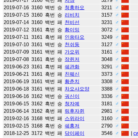
2019-07-17
3160
백번
패
지샹
3279
♂
2019-07-16
3160
백번
승
청훙하오
3211
♂
2019-07-15
3160
흑번
승
리비치
3157
♂
2019-07-14
3160
백번
패
천비선
3231
♂
2019-07-12
3161
흑번
승
황이밍
3072
♂
2019-07-11
3161
흑번
패
인쑹타오
3249
♂
2019-07-10
3161
백번
승
천쉬둥
3127
♂
2019-07-09
3161
백번
패
가오위
3161
♂
2019-07-08
3161
흑번
승
장쥔저
3048
♂
2019-06-23
3161
흑번
패
쉐관화
3291
♂
2019-06-21
3161
흑번
패
친웨신
3373
♂
2019-06-19
3161
백번
패
황춘치
3308
♂
2019-06-18
3161
백번
패
차오샤오양
3388
♂
2019-06-16
3162
백번
승
궈신이
3336
♂
2019-06-15
3162
흑번
승
청자예
3181
♂
2019-06-14
3162
흑번
패
링후자쥔
2981
♂
2019-02-16
3168
백번
패
스위라이
3160
♂
2019-02-15
3168
흑번
승
쉐훙저
2790
♂
2018-12-25
3172
백번
패
당이페이
3546
♂
|
c