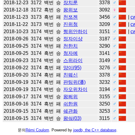
2018-12-23
3172
백번
승
장치룬
3378
♂
2018-12-18
3172
흑번
승
왕위보
3092
♀
2018-11-23
3173
흑번
패
천쯔젠
3456
♂
|
c
2018-11-22
3173
백번
승
진위청
3209
♂
|
c
2018-10-23
3174
백번
승
쩡위안하이
3151
♂
|
c
2018-09-26
3174
백번
승
정자이샹
3187
♂
2018-09-25
3174
백번
패
천한치
3290
♂
2018-09-25
3174
흑번
승
청자예
3141
♂
2018-09-23
3174
백번
승
스위라이
3149
♂
2018-09-22
3174
흑번
패
양이(95)
3276
♂
2018-09-20
3174
흑번
패
친웨신
3378
♂
2018-09-19
3174
흑번
패
판팅위(潘)
3232
♂
2018-09-19
3174
백번
승
자오위차이
3194
♂
2018-09-17
3174
백번
승
왕쩌위
3155
♂
2018-09-16
3174
흑번
패
쉬한원
3250
♂
2018-09-15
3174
흑번
패
쉐관화
3253
♂
2018-09-15
3174
백번
승
왕숴(03)
3115
♂
문의
Rémi Coulom
. Powered by
joedb, the C++ database
.