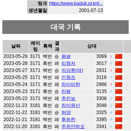
링크
https://www.baduk.or.kr/r...
생년월일
2001-07-13
대국 기록
레이
결
날짜
흑백
상대
팅
과
2023-05-29
3171
백번
승
왕솽
3069
♀
2023-05-28
3171
흑번
패
리청저
3017
♂
2023-05-27
3171
백번
승
자강루(여)
2831
♀
2023-05-25
3171
백번
패
인청즈
3119
♂
2023-05-24
3171
흑번
패
차이비한
2986
♀
2023-05-23
3171
흑번
승
린펑
3135
♂
2023-05-22
3171
백번
패
추진보
3306
♂
2022-11-23
3181
흑번
승
차이원신
3048
♂
2022-11-22
3181
백번
승
허양
3325
♂
2022-11-21
3181
백번
패
후위한
3395
♂
2022-11-20
3181
흑번
패
주위안하오
3341
♂