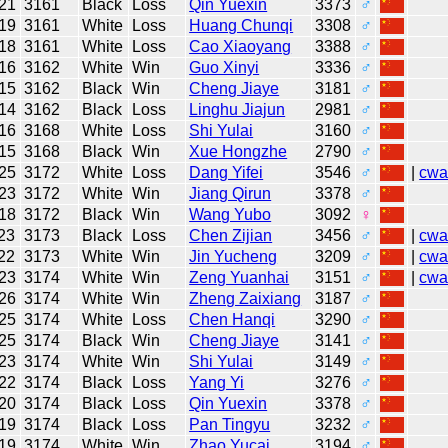
21
3161
Black
Loss
Qin Yuexin
3373
♂
19
3161
White
Loss
Huang Chunqi
3308
♂
18
3161
White
Loss
Cao Xiaoyang
3388
♂
16
3162
White
Win
Guo Xinyi
3336
♂
15
3162
Black
Win
Cheng Jiaye
3181
♂
14
3162
Black
Loss
Linghu Jiajun
2981
♂
16
3168
White
Loss
Shi Yulai
3160
♂
15
3168
Black
Win
Xue Hongzhe
2790
♂
25
3172
White
Loss
Dang Yifei
3546
♂
|
cw
23
3172
White
Win
Jiang Qirun
3378
♂
18
3172
Black
Win
Wang Yubo
3092
♀
23
3173
Black
Loss
Chen Zijian
3456
♂
|
cw
22
3173
White
Win
Jin Yucheng
3209
♂
|
cw
23
3174
White
Win
Zeng Yuanhai
3151
♂
|
cw
26
3174
White
Win
Zheng Zaixiang
3187
♂
25
3174
White
Loss
Chen Hanqi
3290
♂
25
3174
Black
Win
Cheng Jiaye
3141
♂
23
3174
White
Win
Shi Yulai
3149
♂
22
3174
Black
Loss
Yang Yi
3276
♂
20
3174
Black
Loss
Qin Yuexin
3378
♂
19
3174
Black
Loss
Pan Tingyu
3232
♂
19
3174
White
Win
Zhao Yucai
3194
♂