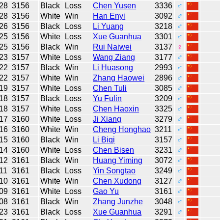
28
3156
Black
Loss
Chen Yusen
3336
♂
28
3156
White
Win
Han Enyi
3092
♂
26
3156
Black
Loss
Li Yuang
3218
♂
25
3156
White
Loss
Xue Guanhua
3301
♂
25
3156
Black
Win
Rui Naiwei
3137
♀
23
3157
White
Loss
Wang Ziang
3177
♂
22
3157
Black
Win
Li Huasong
2993
♂
22
3157
White
Win
Zhang Haowei
2896
♂
19
3157
White
Loss
Chen Tuli
3085
♂
18
3157
Black
Loss
Yu Fulin
3209
♂
18
3157
White
Loss
Chen Haoxin
3325
♂
17
3160
White
Loss
Ji Xiang
3279
♂
16
3160
White
Win
Cheng Honghao
3211
♂
15
3160
Black
Win
Li Biqi
3157
♂
14
3160
White
Loss
Chen Bisen
3231
♂
12
3161
Black
Win
Huang Yiming
3072
♂
11
3161
Black
Loss
Yin Songtao
3249
♂
10
3161
White
Win
Chen Xudong
3127
♂
09
3161
White
Loss
Gao Yu
3161
♂
08
3161
Black
Win
Zhang Junzhe
3048
♂
23
3161
Black
Loss
Xue Guanhua
3291
♂