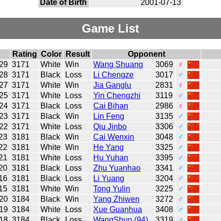
Date of Birth
2001-07-13
Game List
Rating
Color
Result
Opponent
29
3171
White
Win
Wang Shuang
3069
♀
28
3171
Black
Loss
Li Chengze
3017
♂
27
3171
White
Win
Jia Ganglu
2831
♀
25
3171
White
Loss
Yin Chengzhi
3119
♂
24
3171
Black
Loss
Cai Bihan
2986
♀
23
3171
Black
Win
Lin Feng
3135
♂
22
3171
White
Loss
Qiu Jinbo
3306
♂
23
3181
Black
Win
Cai Wenxin
3048
♂
22
3181
White
Win
He Yang
3325
♂
21
3181
White
Loss
Hu Yuhan
3395
♂
20
3181
Black
Loss
Zhu Yuanhao
3341
♂
16
3181
Black
Loss
Li Yuang
3204
♂
15
3181
White
Win
Tong Yulin
3225
♂
20
3184
Black
Win
Yang Zhiwen
3272
♂
19
3184
White
Loss
Xue Guanhua
3408
♂
18
3184
Black
Loss
WangShuo (94)
3319
♂