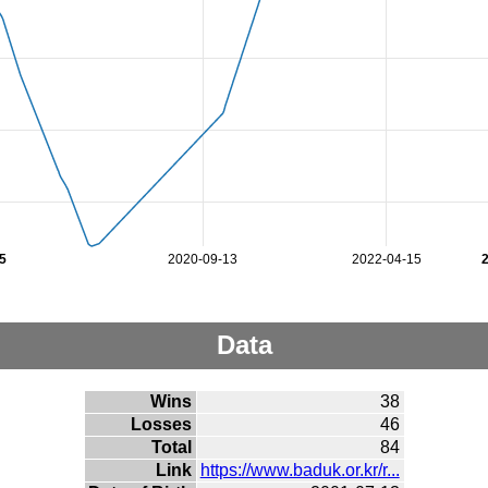
5
2020-09-13
2022-04-15
Data
Wins
38
Losses
46
Total
84
Link
https://www.baduk.or.kr/r...