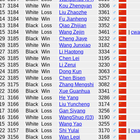
17
3184
White
Win
Kou Zhengyan
3306
♂
15
3184
White
Loss
Liu Zhaozhe
3361
♂
14
3184
White
Win
Fu Jianheng
3292
♂
13
3184
Black
Loss
Qiao Zhijian
3352
♂
15
3184
White
Loss
Wang Zejin
3461
♂
|
cw
29
3185
Black
Win
Cheng Jiaye
3232
♂
28
3185
White
Win
Wang Junxiao
3182
♂
27
3185
Black
Win
Li Haotong
3334
♂
26
3185
White
Win
Chen Lei
3195
♂
25
3185
Black
Win
Li Zerui
3230
♂
24
3185
White
Win
Dong Kun
3063
♂
22
3185
White
Loss
Chen Bisen
3257
♂
05
3175
Black
Loss
Zhang Mengshi
3082
♂
22
3166
Black
Win
Xue Guanhua
3341
♂
21
3166
White
Loss
He Yang
3286
♂
19
3166
Black
Loss
Liu Yuncheng
3174
♂
17
3166
Black
Loss
Gan Siyang
3256
♂
16
3166
White
Loss
WangShuo (03)
3190
♂
15
3166
White
Loss
Wang Yao
3255
♂
22
3157
Black
Loss
Shi Yulai
3170
♂
|
cw
29
3156
Black
Loss
Wan Leqi
3168
♂