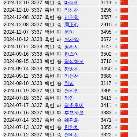
2024-12-10
3337
백번
승
마솨이
3113
♂
2024-12-10
3337
흑번
패
리신천
3298
♂
2024-12-08
3337
흑번
승
진위청
3557
♂
2024-12-08
3337
백번
승
周正心
2910
♂
2024-12-07
3337
백번
패
룽이
3495
♂
2024-10-12
3338
흑번
패
쉬자양
3672
♂
2024-10-11
3338
흑번
승
팡뤄시
3147
♀
2024-09-16
3338
흑번
패
왕스이
3502
♂
2024-09-15
3338
백번
승
왕싱하오
3710
♂
2024-09-14
3338
흑번
승
황밍위
3450
♂
2024-09-11
3338
흑번
패
리청선
3380
♂
2024-09-10
3338
백번
승
취밍
3117
♂
2024-07-19
3337
백번
패
천위썬
3305
♂
2024-07-18
3337
흑번
패
허양
3413
♂
2024-07-17
3337
흑번
패
왕춘후이
3411
♂
2024-07-16
3337
백번
패
후쯔하오
3383
♂
2024-07-14
3337
흑번
승
쉐관화
3471
♂
2024-07-13
3337
백번
승
천한치
3355
♂
2024-07-12
3337
백번
승
천비선
3322
♂