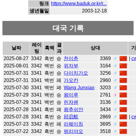
링크
https://www.baduk.or.kr/r...
생년월일
2003-12-18
대국 기록
레이
결
날짜
흑백
상대
기
팅
과
2025-08-27
3342
흑번
승
천이춘
3369
♂
|
c
2025-08-01
3342
백번
승
위자부
3164
♂
2025-07-31
3341
흑번
승
다이치가오
3256
♂
2025-07-31
3341
백번
패
가오칸
2960
♂
2025-07-30
3341
백번
패
Wang Junxiao
3203
♂
2025-07-29
3341
백번
승
왕이루
2761
♀
2025-07-29
3341
백번
승
린자쉔
3136
♂
2025-07-28
3341
흑번
패
왕추쉬안
3434
♂
2025-07-28
3341
흑번
승
邱启航
2869
♂
|
c
2025-07-23
3342
흑번
패
리웨이칭
3695
♂
2025-07-22
3342
흑번
승
펑리야오
3518
♂