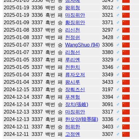
2025-01-20
3336
백번
승
청자예
3245
♂
2025-01-19
3336
백번
승
왕위청
3012
♂
2025-01-19
3336
흑번
패
마징위안
3321
♂
2025-01-09
3337
흑번
승
황징위안
3371
♂
2025-01-08
3337
백번
승
리신천
3297
♂
2025-01-08
3337
백번
패
천정쉰
3428
♂
2025-01-07
3337
백번
승
WangShuo (94)
3306
♂
2025-01-07
3337
흑번
승
리청선
3380
♂
2025-01-05
3337
흑번
패
루리옌
3329
♂
2025-01-05
3337
백번
패
천한치
3346
♂
2025-01-04
3337
흑번
패
류자오저
3349
♂
2025-01-04
3337
흑번
패
왕시루
3433
♂
2024-12-15
3337
흑번
승
장뤄즈신
3197
♂
2024-12-14
3337
흑번
패
푸젠헝
3394
♂
2024-12-14
3337
백번
승
장치(張岐)
3091
♂
2024-12-13
3337
백번
승
마징위안
3317
♂
2024-12-13
3337
흑번
패
한모양(韓墨陽)
3336
♂
2024-12-11
3337
흑번
승
허위한
3403
♂
2024-12-11
3337
백번
패
고정옌
3307
♂