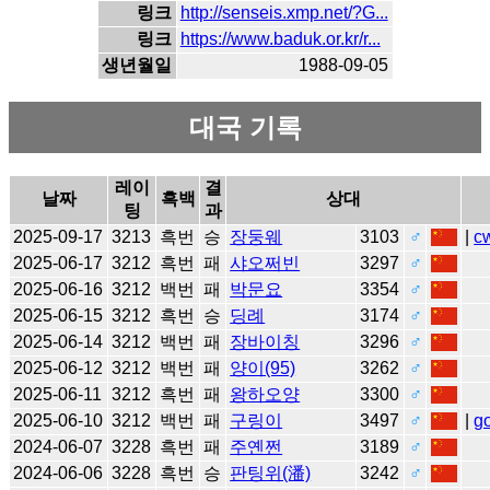
링크
http://senseis.xmp.net/?G...
링크
https://www.baduk.or.kr/r...
생년월일
1988-09-05
대국 기록
레이
결
날짜
흑백
상대
팅
과
2025-09-17
3213
흑번
승
장둥웨
3103
♂
|
c
2025-06-17
3212
흑번
패
샤오쩌빈
3297
♂
2025-06-16
3212
백번
패
박문요
3354
♂
2025-06-15
3212
흑번
승
딩례
3174
♂
2025-06-14
3212
백번
패
장바이칭
3296
♂
2025-06-12
3212
백번
패
양이(95)
3262
♂
2025-06-11
3212
흑번
패
왕하오양
3300
♂
2025-06-10
3212
백번
패
구링이
3497
♂
|
g
2024-06-07
3228
흑번
패
주옌쩐
3189
♂
2024-06-06
3228
흑번
승
판팅위(潘)
3242
♂