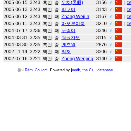
2005-06-15
3243
흑번
승
우치(吳麒)
3156
♂
|
c
2005-06-13
3243
백번
승
리쿠이
3143
♂
|
c
2005-06-12
3243
백번
패
Zhang Weijin
3167
♂
|
c
2005-06-11
3243
흑번
승
마오루이룽
3210
♂
|
c
2004-07-17
3236
백번
패
구링이
3346
♂
2004-03-31
3235
백번
승
궈원차오
3115
♂
2004-03-30
3235
흑번
승
볜즈원
2876
♂
2002-11-14
3222
백번
패
리저
3306
♂
2002-07-16
3221
백번
승
Zhong Wenjing
3140
♂
문의
Rémi Coulom
. Powered by
joedb, the C++ database
.