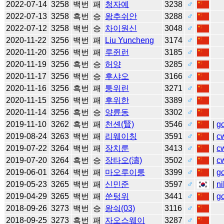
2022-07-14
3258
백번
패
청자예
3238
♂
2022-07-13
3258
흑번
승
왕추쉬안
3288
♂
2022-07-12
3258
백번
승
차이원신
3048
♂
2020-11-22
3256
백번
패
Liu Yuncheng
3174
♂
2020-11-20
3256
백번
패
루쥔런
3185
♂
2020-11-19
3256
흑번
승
허양
3285
♂
2020-11-17
3256
백번
승
후샤오
3166
♂
2020-11-16
3256
흑번
패
퉁위린
3271
♂
2020-11-15
3256
백번
패
후위한
3389
♂
2020-11-14
3256
흑번
승
양륜동
3302
♂
2019-11-10
3262
흑번
패
천셴(賢)
3546
♂
|
g
2019-08-24
3263
백번
패
리웨이칭
3591
♂
|
c
2019-07-22
3264
백번
패
장치룬
3413
♂
|
c
2019-07-20
3264
흑번
승
장타오(濤)
3502
♂
|
c
2019-06-01
3264
백번
패
마오루이룽
3399
♂
|
g
2019-05-23
3265
백번
패
신민준
3597
♂
|
ni
2019-04-29
3265
백번
패
쑨텅위
3441
♂
|
g
2018-09-26
3273
백번
승
왕숴(03)
3116
♂
2018-09-25
3273
흑번
패
자오스웨이
3287
♂