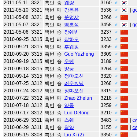
2011-05-11
3321
흑번
승
웨량
3160
♂
2011-05-10
3321
백번
패
강동윤
3536
♂
|
g
2011-05-08
3321
흑번
승
쑨멍샤
3266
♂
2011-05-07
3321
흑번
패
백홍석
3458
♂
|
g
2011-05-06
3321
백번
승
장쉐빈
3237
♂
2010-09-25
3315
흑번
패
장하오
3233
♂
2010-09-21
3315
백번
패
후웨펑
3359
♂
2010-09-20
3315
흑번
승
Guo Yuzheng
3309
♂
2010-09-19
3315
백번
승
우톈
3189
♂
2010-09-18
3315
흑번
승
양둥
3264
♂
2010-09-14
3315
백번
승
정먀오신
3320
♂
2010-07-25
3312
백번
승
러우뤄닝
3268
♂
2010-07-24
3312
백번
패
정먀오신
3315
♂
2010-07-22
3312
흑번
패
Zhao Zhelun
3218
♂
2010-07-18
3312
흑번
승
양둥
3259
♂
2010-07-17
3312
백번
승
Luo Delong
3210
♂
2010-06-29
3311
흑번
패
스웨
3483
♂
|
c
2010-06-29
3311
흑번
승
왕양
3155
♂
|
c
2010-05-15
3308
흑번
승
Liu Xi (2)
3350
♂