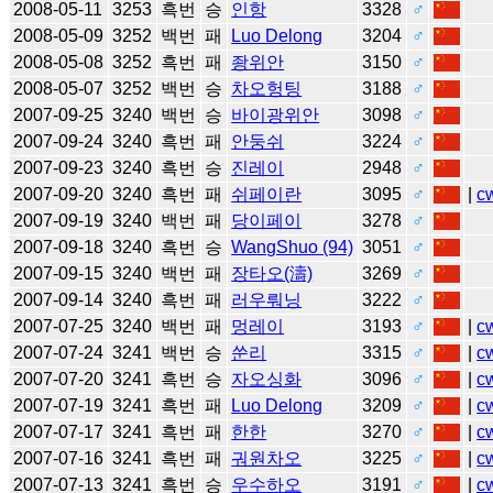
2008-05-11
3253
흑번
승
인항
3328
♂
2008-05-09
3252
백번
패
Luo Delong
3204
♂
2008-05-08
3252
흑번
패
좡위안
3150
♂
2008-05-07
3252
백번
승
차오헝팅
3188
♂
2007-09-25
3240
백번
승
바이광위안
3098
♂
2007-09-24
3240
흑번
패
안둥쉬
3224
♂
2007-09-23
3240
흑번
승
진레이
2948
♂
2007-09-20
3240
흑번
패
쉬페이란
3095
♂
|
c
2007-09-19
3240
백번
패
당이페이
3278
♂
2007-09-18
3240
흑번
승
WangShuo (94)
3051
♂
2007-09-15
3240
백번
패
장타오(濤)
3269
♂
2007-09-14
3240
흑번
패
러우뤄닝
3222
♂
2007-07-25
3240
백번
패
멍레이
3193
♂
|
c
2007-07-24
3241
백번
승
쑨리
3315
♂
|
c
2007-07-20
3241
흑번
승
자오싱화
3096
♂
|
c
2007-07-19
3241
흑번
패
Luo Delong
3209
♂
|
c
2007-07-17
3241
흑번
패
한한
3270
♂
|
c
2007-07-16
3241
흑번
패
궈원차오
3225
♂
|
c
2007-07-13
3241
흑번
승
우수하오
3191
♂
|
c