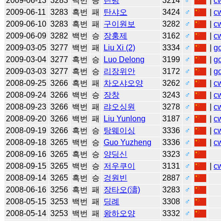
2009-06-13
3283
백번
승
린펑
3214
♂
|
c
2009-06-11
3283
흑번
패
탄샤오
3424
♂
|
c
2009-06-10
3283
흑번
패
구이원보
3282
♂
|
c
2009-06-09
3282
백번
승
장훙제
3162
♂
|
c
2009-03-05
3277
백번
패
Liu Xi (2)
3334
♂
|
g
2009-03-04
3277
흑번
승
Luo Delong
3199
♂
|
g
2009-03-03
3277
흑번
승
리장위안
3172
♂
|
g
2008-09-25
3266
흑번
패
차오샤오양
3262
♂
|
c
2008-09-24
3266
백번
승
장창
3243
♂
|
c
2008-09-23
3266
백번
패
랴오싱원
3278
♂
|
c
2008-09-20
3266
백번
패
Liu Yunlong
3187
♂
|
c
2008-09-19
3266
흑번
승
탕웨이싱
3336
♂
|
c
2008-09-18
3265
백번
승
Guo Yuzheng
3336
♂
|
c
2008-09-16
3265
흑번
승
양딩신
3323
♂
2008-09-15
3265
백번
승
저우쿠이
3131
♂
|
c
2008-09-14
3265
흑번
승
겅원빈
2887
♂
2008-06-16
3256
흑번
패
장타오(濤)
3283
♂
2008-05-15
3253
백번
패
딩례
3308
♂
2008-05-14
3253
백번
패
왕하오양
3332
♂