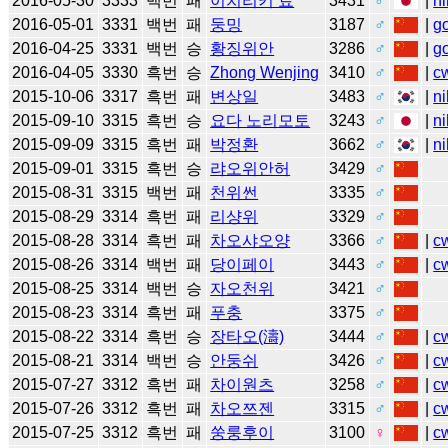
2016-05-30
3333
백번
패
이치리키 료
3431
♂
|
ni
2016-05-01
3331
백번
패
둥밍
3187
♂
|
g
2016-04-25
3331
백번
승
황징위안
3286
♂
|
g
2016-04-05
3330
흑번
승
Zhong Wenjing
3410
♂
|
c
2015-10-06
3317
흑번
패
변상일
3483
♂
|
ni
2015-09-10
3315
흑번
승
요다 노리모토
3243
♂
|
ni
2015-09-09
3315
흑번
패
박정환
3662
♂
|
ni
2015-09-01
3315
흑번
승
랴오위안허
3429
♂
2015-08-31
3315
백번
패
천위썬
3335
♂
2015-08-29
3314
흑번
패
리샹위
3329
♂
2015-08-28
3314
흑번
패
차오샤오양
3366
♂
|
c
2015-08-26
3314
백번
패
당이페이
3443
♂
|
c
2015-08-25
3314
백번
승
자오천위
3421
♂
2015-08-23
3314
흑번
패
푸충
3375
♂
2015-08-22
3314
흑번
승
장타오(濤)
3444
♂
|
c
2015-08-21
3314
백번
승
안둥쉬
3426
♂
|
c
2015-07-27
3312
흑번
패
차이원츠
3258
♂
|
c
2015-07-26
3312
흑번
패
차오쯔젠
3315
♂
|
c
2015-07-25
3312
흑번
패
쑹룽후이
3100
♀
|
c