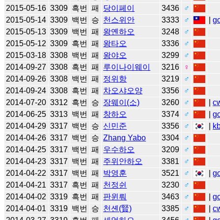
2015-05-16
3309
흑번
패
당이페이
3436
♂
2015-05-14
3309
백번
승
천스위안
3333
♂
|
g
2015-05-13
3309
백번
패
왕옌하오
3248
♂
2015-05-12
3309
흑번
패
왕타오
3336
♂
2015-03-18
3308
백번
패
왕야오
3299
♂
2014-09-27
3308
흑번
패
루이나이웨이
3216
♀
2014-09-26
3308
백번
패
정위항
3219
♂
2014-09-24
3308
흑번
패
차오샤오양
3356
♂
2014-07-20
3312
흑번
승
장웨이(소)
3260
♂
|
c
2014-06-25
3313
백번
패
창하오
3374
♂
|
g
2014-04-29
3317
백번
승
신민준
3356
♂
|
k
2014-04-26
3317
백번
승
Zhang Yabo
3304
♂
2014-04-25
3317
백번
패
우수하오
3209
♂
2014-04-23
3317
백번
패
주위안하오
3381
♂
2014-04-22
3317
백번
패
박영훈
3521
♂
|
g
2014-04-21
3317
흑번
패
천정쉰
3230
♂
2014-04-02
3319
흑번
패
판윈뤄
3463
♂
|
g
2014-04-01
3319
백번
승
천셴(賢)
3385
♂
|
c