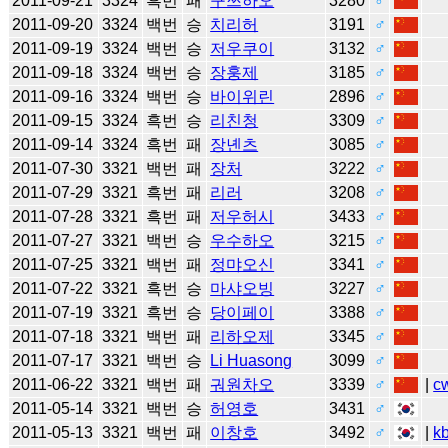
2011-09-21
3324
흑번
패
구쯔하오
3280
♂
2011-09-20
3324
백번
승
치리허
3191
♂
2011-09-19
3324
백번
승
저우쿠이
3132
♂
2011-09-18
3324
백번
승
장훙제
3185
♂
2011-09-16
3324
백번
승
바이위린
2896
♂
2011-09-15
3324
흑번
승
리친청
3309
♂
2011-09-14
3324
흑번
패
장녠츠
3085
♂
2011-07-30
3321
백번
패
장처
3222
♂
2011-07-29
3321
흑번
패
리러
3208
♂
2011-07-28
3321
흑번
패
저우허시
3433
♂
2011-07-27
3321
백번
승
우수하오
3215
♂
2011-07-25
3321
백번
패
정먀오신
3341
♂
2011-07-22
3321
흑번
승
마샤오빙
3227
♂
2011-07-19
3321
흑번
승
당이페이
3388
♂
2011-07-18
3321
백번
패
리하오제
3345
♂
2011-07-17
3321
백번
승
Li Huasong
3099
♂
2011-06-22
3321
백번
패
궈원차오
3339
♂
|
c
2011-05-14
3321
백번
승
허영호
3431
♂
2011-05-13
3321
백번
패
이창호
3492
♂
|
k