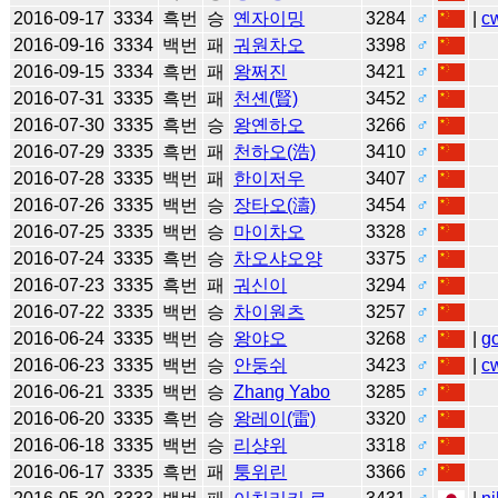
2016-09-17
3334
흑번
승
옌자이밍
3284
♂
|
c
2016-09-16
3334
백번
패
궈원차오
3398
♂
2016-09-15
3334
흑번
패
왕쩌진
3421
♂
2016-07-31
3335
흑번
패
천셴(賢)
3452
♂
2016-07-30
3335
흑번
승
왕옌하오
3266
♂
2016-07-29
3335
흑번
패
천하오(浩)
3410
♂
2016-07-28
3335
백번
패
한이저우
3407
♂
2016-07-26
3335
백번
승
장타오(濤)
3454
♂
2016-07-25
3335
백번
승
마이차오
3328
♂
2016-07-24
3335
흑번
승
차오샤오양
3375
♂
2016-07-23
3335
흑번
패
궈신이
3294
♂
2016-07-22
3335
백번
승
차이원츠
3257
♂
2016-06-24
3335
백번
승
왕야오
3268
♂
|
g
2016-06-23
3335
백번
승
안둥쉬
3423
♂
|
c
2016-06-21
3335
백번
승
Zhang Yabo
3285
♂
2016-06-20
3335
흑번
승
왕레이(雷)
3320
♂
2016-06-18
3335
백번
승
리샹위
3318
♂
2016-06-17
3335
흑번
패
퉁위린
3366
♂