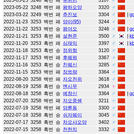
2023-05-25
3248
흑번
패
루쥔런
3107
♂
2023-05-22
3248
백번
패
왕하오양
3320
♂
2023-03-22
3249
백번
패
추진보
3304
♂
|
g
2022-11-23
3253
백번
패
양이(95)
3244
♂
2022-11-22
3253
백번
승
왕야오
3246
♂
|
g
2022-11-21
3253
흑번
패
설현준
3500
♂
|
k
2022-11-20
3253
흑번
패
심재익
3397
♂
|
k
2022-11-18
3253
흑번
승
정위항
3120
♂
2022-11-17
3253
백번
패
후웨펑
3367
♂
2022-11-16
3253
흑번
승
친웨신
3285
♂
2022-11-15
3253
백번
패
장쯔량
3364
♂
2022-08-20
3258
백번
패
자오천위
3618
♂
2022-08-19
3258
흑번
승
옌시무
2934
♀
2022-08-18
3258
흑번
승
예창신
3364
♂
|
g
2022-07-20
3258
백번
패
자오중쉔
3211
♂
2022-07-19
3258
백번
패
양륜동
3300
♂
2022-07-18
3258
흑번
승
쉬자웨이
3045
♂
2022-07-17
3258
흑번
승
차오샤오양
3402
♂
2022-07-15
3258
흑번
승
천한치
3332
♂