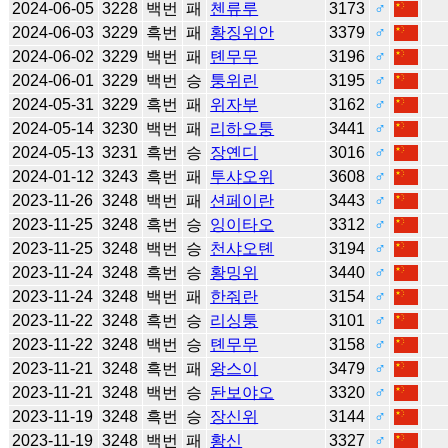
2024-06-05
3228
백번
패
첸류루
3173
♂
2024-06-03
3229
흑번
패
황징위안
3379
♂
2024-06-02
3229
백번
패
톈무무
3196
♂
2024-06-01
3229
백번
승
퉁위린
3195
♂
2024-05-31
3229
흑번
패
위자부
3162
♂
2024-05-14
3230
백번
패
리하오퉁
3441
♂
2024-05-13
3231
흑번
승
장옌디
3016
♂
2024-01-12
3243
흑번
패
투샤오위
3608
♂
2023-11-26
3248
백번
패
션페이란
3443
♂
2023-11-25
3248
흑번
승
잉이타오
3312
♂
2023-11-25
3248
백번
승
천샤오톈
3194
♂
2023-11-24
3248
흑번
승
황밍위
3440
♂
2023-11-24
3248
백번
패
한줘란
3154
♂
2023-11-22
3248
흑번
승
리싱퉁
3101
♂
2023-11-22
3248
백번
승
톈무무
3158
♂
2023-11-21
3248
흑번
패
왕스이
3479
♂
2023-11-21
3248
백번
승
돤보야오
3320
♂
2023-11-19
3248
흑번
승
장신위
3144
♂
2023-11-19
3248
백번
패
황신
3327
♂