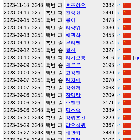
2023-11-18
3248
백번
패
후쯔하오
3382
♂
2023-09-16
3251
흑번
패
천정쉰
3491
♂
2023-09-15
3251
흑번
패
룽이
3478
♂
2023-09-15
3251
백번
승
리샹위
3380
♂
2023-09-13
3251
백번
패
쉐관화
3453
♂
2023-09-13
3251
흑번
승
루리옌
3354
♂
2023-09-12
3251
흑번
승
황신
3327
♂
2023-09-10
3251
백번
패
리하오퉁
3416
♂
|
g
2023-09-09
3251
흑번
승
첸류루
3193
♂
2023-09-09
3251
백번
승
고정옌
3320
♂
2023-09-07
3251
흑번
승
린자쉔
3070
♂
2023-09-07
3251
흑번
승
장쥔저
3063
♂
2023-09-06
3251
백번
패
장밍캉
3209
♂
2023-09-06
3251
백번
승
주옌쩐
3171
♂
2023-06-06
3248
흑번
패
딩스슝
3389
♂
2023-05-30
3248
흑번
승
장뤄즈신
3229
♂
2023-05-29
3248
백번
패
랴오싱원
3367
♂
2023-05-27
3248
백번
패
쉐관화
3439
♂