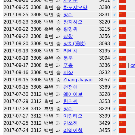
2017-09-26
3308
백번
패
샤천쿤
3451
♂
2017-09-25
3308
흑번
승
차오샤오양
3380
♂
2017-09-25
3308
백번
승
정쉬
3231
♂
2017-09-23
3308
백번
승
장자하오
3220
♂
2017-09-22
3308
흑번
승
황밍위
3215
♂
2017-09-22
3308
흑번
패
장창
3356
♂
2017-09-20
3308
백번
승
장치(張岐)
3093
♂
2017-09-19
3308
백번
패
리비치
3195
♂
2017-09-19
3308
흑번
승
둥쿤
3094
♂
2017-09-17
3308
흑번
패
푸충
3336
♂
|
c
2017-09-16
3308
백번
승
지샹
3232
♂
2017-09-15
3308
백번
승
Zhang Jiayao
3057
♂
2017-09-15
3308
흑번
패
천정쉰
3369
♂
2017-07-30
3312
백번
패
웨이이보
3228
♂
2017-07-29
3312
흑번
패
천위썬
3353
♂
2017-07-28
3312
흑번
승
정쉬
3229
♂
2017-07-27
3312
백번
패
이링타오
3399
♂
2017-07-25
3312
백번
패
천쯔젠
3429
♂
2017-07-24
3312
백번
패
리웨이칭
3455
♂