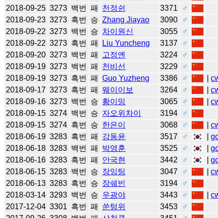
2018-09-25
3273
백번
패
천정쉰
3371
♂
2018-09-23
3273
흑번
승
Zhang Jiayao
3090
♂
2018-09-22
3273
백번
승
차이원신
3055
♂
2018-09-22
3273
흑번
패
Liu Yuncheng
3137
♂
2018-09-20
3273
백번
패
고정옌
3224
♂
2018-09-19
3273
백번
패
천비선
3229
♂
2018-09-19
3273
흑번
패
Guo Yuzheng
3386
♂
|
c
2018-09-17
3273
흑번
패
웨이이보
3264
♂
|
c
2018-09-16
3273
백번
승
황이밍
3065
♂
|
c
2018-09-15
3274
백번
승
자오위차이
3194
♂
2018-09-15
3274
흑번
승
한은이
3068
♂
|
c
2018-06-19
3283
흑번
패
강동윤
3517
♂
|
g
2018-06-18
3283
백번
패
박영훈
3525
♂
|
g
2018-06-16
3283
흑번
패
안국현
3442
♂
|
g
2018-06-15
3283
백번
승
장잉팅
3047
♂
|
c
2018-06-13
3283
흑번
승
장쉐빈
3194
♂
2018-03-14
3293
백번
승
우광야
3443
♂
|
c
2017-12-04
3301
흑번
패
쑨텅위
3453
♂