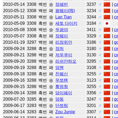
2010-05-14
3308
백번
승
장쉐빈
3237
♂
|
c
2010-05-12
3308
백번
패
왕웨이(玮)
3234
♂
|
c
2010-05-11
3308
백번
승
Lan Tian
3244
♂
|
c
2010-05-09
3308
흑번
승
세토 다이키
3184
♂
2010-05-08
3308
백번
승
우광야
3411
♂
|
c
2010-05-07
3308
흑번
패
장웨이
3329
♂
|
c
2010-01-19
3297
백번
패
리장위안
3186
♂
|
g
2009-09-24
3288
흑번
승
장처
3180
♂
|
c
2009-09-21
3288
백번
패
저우쿠이
3130
♂
|
c
2009-09-20
3288
백번
승
리쉬안하오
3295
♂
|
c
2009-09-19
3288
흑번
패
양첸
3108
♂
|
c
2009-09-18
3288
흑번
패
친웨신
3255
♂
|
c
2009-09-16
3288
백번
승
우쯔톈
3123
♂
|
c
2009-09-15
3288
백번
승
퉁멍청
3255
♂
|
c
2009-09-14
3288
흑번
패
당이페이
3356
♂
|
c
2009-07-20
3285
흑번
승
양둥
3247
♂
|
g
2009-06-17
3283
백번
승
단쯔텅
3201
♂
|
c
2009-06-14
3283
흑번
패
Zou Junjie
3307
♂
|
c