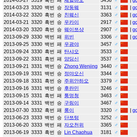
2014-03-27
3319
흑번
패
셰얼하오
3456
♂
|
g
2014-03-23
3320
백번
승
장둥웨
3131
♂
|
g
2014-03-22
3320
흑번
승
친웨신
3363
♂
|
g
2014-03-21
3320
흑번
승
우카이
2917
♂
|
g
2014-03-20
3320
흑번
승
웨이쯔샹
2907
♂
|
g
2013-09-29
3330
백번
패
위빈
3306
♂
|
g
2013-09-25
3330
백번
패
우광야
3457
♂
2013-09-24
3330
흑번
패
탄샤오
3533
♂
2013-09-22
3331
흑번
패
양딩신
3537
♂
2013-09-21
3331
백번
승
Zhong Wenjing
3440
♂
2013-09-19
3331
백번
승
정먀오신
3344
♂
2013-09-18
3331
흑번
승
주위안하오
3379
♂
2013-09-16
3331
백번
승
후란민
3246
♂
2013-09-15
3331
흑번
패
퉁멍청
3463
♂
2013-09-14
3331
백번
승
구링이
3467
♂
2013-07-30
3332
흑번
패
룽이
3320
♂
|
g
2013-06-23
3333
백번
승
단쯔텅
3252
♂
2013-06-20
3333
백번
패
자오천위
3365
♂
2013-06-19
3333
흑번
승
Lin Chaohua
3181
♂