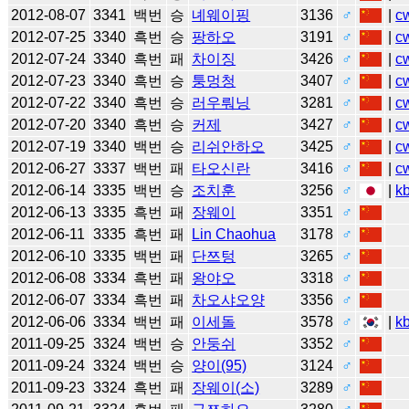
2012-08-07
3341
백번
승
녜웨이핑
3136
♂
|
c
2012-07-25
3340
흑번
승
팡하오
3191
♂
|
c
2012-07-24
3340
흑번
패
차이징
3426
♂
|
c
2012-07-23
3340
흑번
승
퉁멍청
3407
♂
|
c
2012-07-22
3340
흑번
승
러우뤄닝
3281
♂
|
c
2012-07-20
3340
흑번
승
커제
3427
♂
|
c
2012-07-19
3340
백번
승
리쉬안하오
3425
♂
|
c
2012-06-27
3337
백번
패
타오신란
3416
♂
|
c
2012-06-14
3335
백번
승
조치훈
3256
♂
|
k
2012-06-13
3335
흑번
패
장웨이
3351
♂
2012-06-11
3335
흑번
패
Lin Chaohua
3178
♂
2012-06-10
3335
백번
패
단쯔텅
3265
♂
2012-06-08
3334
흑번
패
왕야오
3318
♂
2012-06-07
3334
흑번
패
차오샤오양
3356
♂
2012-06-06
3334
백번
패
이세돌
3578
♂
|
k
2011-09-25
3324
백번
승
안둥쉬
3352
♂
2011-09-24
3324
백번
승
양이(95)
3124
♂
2011-09-23
3324
흑번
패
장웨이(소)
3289
♂