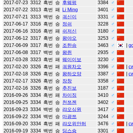
2017-07-23
3312
흑번
승
후웨펑
3384
♂
2017-07-22
3313
흑번
패
Li Ming
3401
♂
2017-07-21
3313
백번
승
궈신이
3331
♂
2017-06-17
3316
흑번
승
정쉬
3228
♂
2017-06-16
3316
흑번
패
쉬저신
3180
♂
2017-06-12
3317
흑번
승
왕야오
3253
♂
2017-06-09
3317
흑번
승
조한승
3463
♂
|
g
2017-06-08
3317
백번
승
왕쥔
2935
♂
2017-03-28
3323
흑번
패
웨이이보
3230
♂
2017-02-20
3326
흑번
패
궈원차오
3396
♂
|
c
2017-02-18
3326
흑번
승
왕하오양
3387
♂
|
c
2017-02-17
3326
흑번
승
장창
3358
♂
2017-02-16
3326
흑번
승
추진보
3187
♂
2016-09-26
3334
흑번
패
차이징
3410
♂
2016-09-25
3334
흑번
승
천쯔젠
3402
♂
2016-09-23
3334
백번
승
랴오싱원
3417
♂
2016-09-22
3334
백번
승
마광쯔
3244
♂
2016-09-20
3334
흑번
패
랴오위안허
3476
♂
|
c
2016-09-19
3334
백번
승
딩스슝
3301
♂