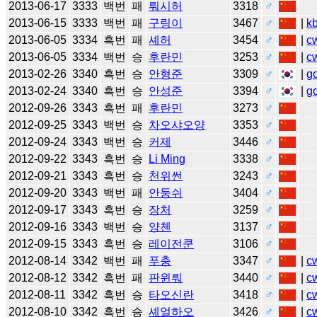
2013-06-17
3333
백번
패
뤄시허
3318
♂
2013-06-15
3333
백번
패
구링이
3467
♂
|
k
2013-06-05
3334
흑번
패
셰허
3454
♂
|
c
2013-06-05
3334
백번
승
후란민
3253
♂
|
c
2013-02-26
3340
흑번
승
안형준
3309
♂
|
g
2013-02-24
3340
흑번
승
안성준
3394
♂
|
g
2012-09-26
3343
흑번
패
후란민
3273
♂
2012-09-25
3343
백번
승
차오샤오양
3353
♂
2012-09-24
3343
백번
승
커제
3446
♂
2012-09-22
3343
흑번
승
Li Ming
3338
♂
2012-09-21
3343
흑번
승
천위썬
3243
♂
2012-09-20
3343
백번
패
안둥쉬
3404
♂
2012-09-17
3343
흑번
승
장처
3259
♂
2012-09-16
3343
백번
승
양첸
3137
♂
2012-09-15
3343
흑번
승
레이전쿤
3106
♂
2012-08-14
3342
백번
패
푸충
3347
♂
|
c
2012-08-12
3342
흑번
패
판윈뤄
3440
♂
|
c
2012-08-11
3342
흑번
승
타오신란
3418
♂
|
c
2012-08-10
3342
흑번
승
셰얼하오
3426
♂
|
c