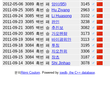
2012-05-06
3089
흑번
패
양이(95)
3145
♂
2011-09-25
3085
흑번
승
Hu Ziyang
2963
♂
2011-09-24
3085
백번
패
Li Huasong
3102
♂
2011-09-23
3085
백번
패
판인
3238
♂
2011-09-21
3085
백번
승
추진보
3082
♂
2011-09-20
3085
흑번
승
가오톈량
3173
♂
2011-09-19
3084
백번
패
바이광위안
3113
♂
2011-09-18
3084
흑번
패
투칭
3195
♂
2011-09-16
3084
흑번
승
자오천위
3306
♂
2011-09-15
3084
백번
패
장츠
3187
♂
2011-09-14
3084
흑번
패
Shi Jinhao
3078
♂
문의
Rémi Coulom
. Powered by
joedb, the C++ database
.