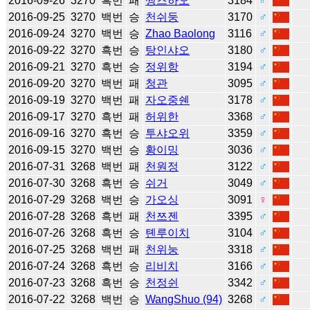
2016-09-26
3270
흑번
패
쩡즈하오
3184
♂
2016-09-25
3270
백번
승
천쉬둥
3170
♂
2016-09-24
3270
백번
승
Zhao Baolong
3116
♂
2016-09-22
3270
흑번
승
탕인샤오
3180
♂
2016-09-21
3270
흑번
승
정위항
3194
♂
2016-09-20
3270
백번
패
청관
3095
♂
2016-09-19
3270
백번
패
자오중쉔
3178
♂
2016-09-17
3270
흑번
패
허위한
3368
♂
2016-09-16
3270
흑번
승
투샤오위
3359
♂
2016-09-15
3270
백번
승
황이밍
3036
♂
2016-07-31
3268
백번
패
천원정
3122
♂
2016-07-30
3268
흑번
승
쉬거
3049
♂
2016-07-29
3268
백번
승
가오싱
3091
♀
2016-07-28
3268
흑번
패
천쯔젠
3395
♂
2016-07-26
3268
흑번
승
톈루이치
3104
♂
2016-07-25
3268
백번
패
천위눙
3318
♂
2016-07-24
3268
흑번
승
리비치
3166
♂
2016-07-23
3268
흑번
승
천정쉰
3342
♂
2016-07-22
3268
백번
승
WangShuo (94)
3268
♂