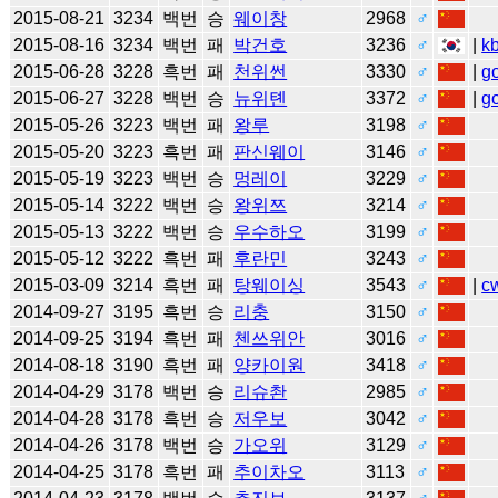
2015-08-21
3234
백번
승
웨이창
2968
♂
2015-08-16
3234
백번
패
박건호
3236
♂
|
k
2015-06-28
3228
흑번
패
천위썬
3330
♂
|
g
2015-06-27
3228
백번
승
뉴위톈
3372
♂
|
g
2015-05-26
3223
백번
패
왕루
3198
♂
2015-05-20
3223
흑번
패
판신웨이
3146
♂
2015-05-19
3223
백번
승
멍레이
3229
♂
2015-05-14
3222
백번
승
왕위쯔
3214
♂
2015-05-13
3222
백번
승
우수하오
3199
♂
2015-05-12
3222
흑번
패
후란민
3243
♂
2015-03-09
3214
흑번
패
탕웨이싱
3543
♂
|
c
2014-09-27
3195
흑번
승
리충
3150
♂
2014-09-25
3194
흑번
패
첸쓰위안
3016
♂
2014-08-18
3190
흑번
패
양카이원
3418
♂
2014-04-29
3178
백번
승
리슈촨
2985
♂
2014-04-28
3178
흑번
승
저우보
3042
♂
2014-04-26
3178
백번
승
가오위
3129
♂
2014-04-25
3178
흑번
패
추이차오
3113
♂