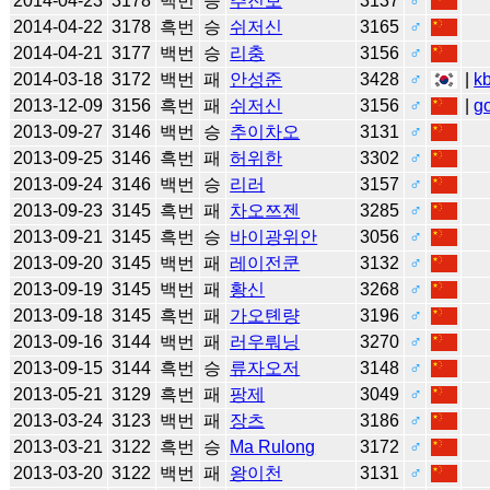
2014-04-23
3178
백번
승
추진보
3137
♂
2014-04-22
3178
흑번
승
쉬저신
3165
♂
2014-04-21
3177
백번
승
리충
3156
♂
2014-03-18
3172
백번
패
안성준
3428
♂
|
k
2013-12-09
3156
흑번
패
쉬저신
3156
♂
|
g
2013-09-27
3146
백번
승
추이차오
3131
♂
2013-09-25
3146
흑번
패
허위한
3302
♂
2013-09-24
3146
백번
승
리러
3157
♂
2013-09-23
3145
흑번
패
차오쯔젠
3285
♂
2013-09-21
3145
흑번
승
바이광위안
3056
♂
2013-09-20
3145
백번
패
레이전쿤
3132
♂
2013-09-19
3145
백번
패
황신
3268
♂
2013-09-18
3145
흑번
패
가오톈량
3196
♂
2013-09-16
3144
백번
패
러우뤄닝
3270
♂
2013-09-15
3144
흑번
승
류자오저
3148
♂
2013-05-21
3129
흑번
패
팡제
3049
♂
2013-03-24
3123
백번
패
장츠
3186
♂
2013-03-21
3122
흑번
승
Ma Rulong
3172
♂
2013-03-20
3122
백번
패
왕이천
3131
♂