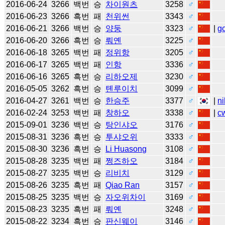
2016-06-24
3266
백번
승
차이원츠
3258
♂
2016-06-23
3266
흑번
패
천위썬
3343
♂
2016-06-21
3266
백번
승
양둥
3323
♂
|
g
2016-06-20
3266
흑번
승
뤄옌
3225
♂
2016-06-18
3265
백번
패
정위항
3205
♂
2016-06-17
3265
백번
패
인항
3336
♂
2016-06-16
3265
흑번
승
리하오제
3230
♂
2016-05-05
3262
흑번
승
톈루이치
3099
♂
2016-04-27
3261
백번
승
한승주
3377
♂
|
ni
2016-02-24
3253
백번
패
창하오
3338
♂
|
c
2015-09-01
3236
백번
승
탕인샤오
3176
♂
2015-08-31
3236
흑번
승
투샤오위
3333
♂
2015-08-30
3236
흑번
승
Li Huasong
3108
♂
2015-08-28
3235
백번
패
쩡즈하오
3184
♂
2015-08-27
3235
백번
승
리비치
3129
♂
2015-08-26
3235
흑번
패
Qiao Ran
3157
♂
2015-08-25
3235
백번
승
자오위차이
3169
♂
2015-08-23
3235
흑번
패
뤄옌
3248
♂
2015-08-22
3234
흑번
승
판신웨이
3146
♂