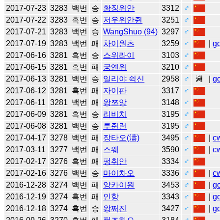
2017-07-23
3283
백번
승
황징위안
3312
♂
2017-07-22
3283
흑번
승
저우위안쥔
3251
♂
2017-07-21
3283
백번
승
WangShuo (94)
3297
♂
2017-07-19
3283
백번
패
차이원츠
3259
♂
|
g
2017-06-16
3281
흑번
승
스위라이
3103
♂
2017-06-15
3281
흑번
패
궁옌위
3210
♂
2017-06-13
3281
백번
승
일리야 쉭신
2958
♂
|
g
2017-06-12
3281
흑번
패
자이판
3317
♂
2017-06-11
3281
백번
패
왕쯔앙
3148
♂
2017-06-09
3281
흑번
승
리비치
3195
♂
2017-06-08
3281
백번
승
루쥔런
3195
♂
2017-04-17
3278
백번
패
장타오(濤)
3495
♂
|
c
2017-03-11
3277
백번
패
스웨
3590
♂
|
c
2017-02-17
3276
흑번
패
펑취안
3334
♂
2017-02-16
3276
백번
승
마이차오
3336
♂
|
c
2016-12-28
3274
백번
패
양카이원
3453
♂
|
g
2016-12-19
3274
흑번
패
인항
3343
♂
|
g
2016-12-18
3274
흑번
승
왕쩌진
3427
♂
|
g