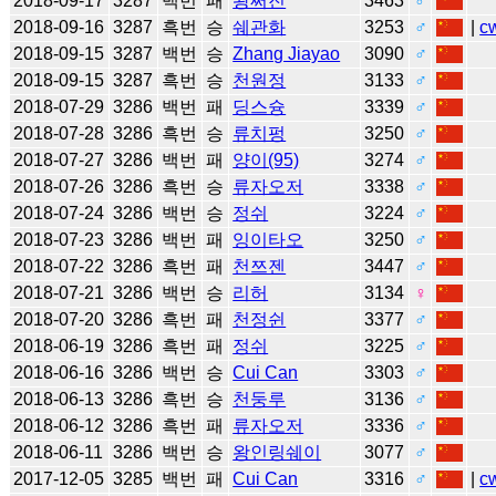
2018-09-17
3287
백번
패
왕쩌진
3463
♂
2018-09-16
3287
흑번
승
쉐관화
3253
♂
|
c
2018-09-15
3287
백번
승
Zhang Jiayao
3090
♂
2018-09-15
3287
흑번
승
천원정
3133
♂
2018-07-29
3286
백번
패
딩스슝
3339
♂
2018-07-28
3286
흑번
승
류치펑
3250
♂
2018-07-27
3286
백번
패
양이(95)
3274
♂
2018-07-26
3286
흑번
승
류자오저
3338
♂
2018-07-24
3286
백번
승
정쉬
3224
♂
2018-07-23
3286
백번
패
잉이타오
3250
♂
2018-07-22
3286
흑번
패
천쯔젠
3447
♂
2018-07-21
3286
백번
승
리허
3134
♀
2018-07-20
3286
흑번
패
천정쉰
3377
♂
2018-06-19
3286
흑번
패
정쉬
3225
♂
2018-06-16
3286
백번
승
Cui Can
3303
♂
2018-06-13
3286
흑번
승
천둥루
3136
♂
2018-06-12
3286
흑번
패
류자오저
3336
♂
2018-06-11
3286
백번
승
왕인링쉐이
3077
♂
2017-12-05
3285
백번
패
Cui Can
3316
♂
|
c