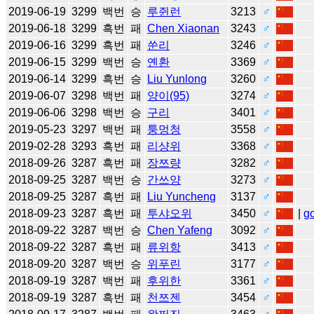
2019-06-19
3299
백번
승
루쥔런
3213
♂
2019-06-18
3299
흑번
패
Chen Xiaonan
3243
♂
2019-06-16
3299
흑번
패
쑨리
3246
♂
2019-06-15
3299
백번
승
옌환
3369
♂
2019-06-14
3299
흑번
승
Liu Yunlong
3260
♂
2019-06-07
3298
백번
패
양이(95)
3274
♂
2019-06-06
3298
백번
승
구리
3401
♂
2019-05-23
3297
백번
패
퉁멍청
3558
♂
2019-02-28
3293
흑번
패
리샹위
3368
♂
2018-09-26
3287
흑번
패
장쯔량
3282
♂
2018-09-25
3287
백번
승
간쓰양
3273
♂
2018-09-25
3287
흑번
패
Liu Yuncheng
3137
♂
2018-09-23
3287
흑번
패
투샤오위
3450
♂
|
g
2018-09-22
3287
백번
승
Chen Yafeng
3092
♂
2018-09-22
3287
흑번
패
류위항
3413
♂
2018-09-20
3287
백번
승
위푸린
3177
♂
2018-09-19
3287
백번
패
후위한
3361
♂
2018-09-19
3287
흑번
패
천쯔젠
3454
♂