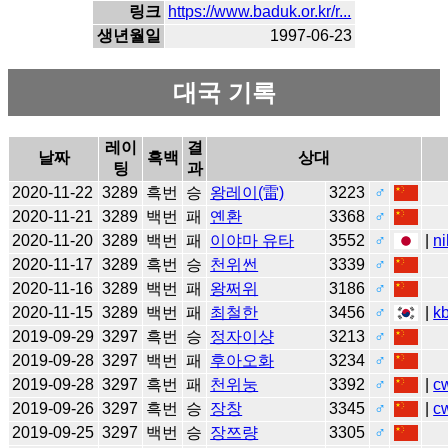
링크
https://www.baduk.or.kr/r...
생년월일
1997-06-23
대국 기록
레이
결
날짜
흑백
상대
팅
과
2020-11-22
3289
흑번
승
왕레이(雷)
3223
♂
2020-11-21
3289
백번
패
옌환
3368
♂
2020-11-20
3289
백번
패
이야마 유타
3552
♂
|
ni
2020-11-17
3289
흑번
승
천위썬
3339
♂
2020-11-16
3289
백번
패
왕쩌위
3186
♂
2020-11-15
3289
백번
패
최철한
3456
♂
|
k
2019-09-29
3297
흑번
승
정자이샹
3213
♂
2019-09-28
3297
백번
패
후아오화
3234
♂
2019-09-28
3297
흑번
패
천위눙
3392
♂
|
c
2019-09-26
3297
흑번
승
장창
3345
♂
|
c
2019-09-25
3297
백번
승
장쯔량
3305
♂