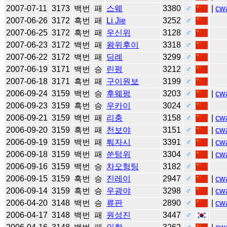
2007-07-11
3173
백번
패
스웨
3380
♂
|
cw
2007-06-26
3172
흑번
패
Li Jie
3252
♂
2007-06-25
3172
흑번
패
우신위
3128
♂
2007-06-23
3172
백번
패
왕위후이
3318
♂
2007-06-22
3172
백번
패
딩례
3299
♂
2007-06-19
3171
백번
승
린펑
3212
♂
2007-06-18
3171
흑번
패
구이원보
3199
♂
2006-09-24
3159
백번
승
후웨펑
3203
♂
|
cw
2006-09-23
3159
흑번
승
우카이
3024
♂
2006-09-21
3159
백번
패
리충
3158
♂
|
cw
2006-09-20
3159
흑번
패
천보야
3151
♂
|
cw
2006-09-19
3159
백번
패
퉈자시
3391
♂
|
cw
2006-09-18
3159
백번
패
쑨텅위
3304
♂
|
cw
2006-09-16
3159
백번
승
차오헝팅
3182
♂
2006-09-15
3159
흑번
승
진레이
2947
♂
|
cw
2006-09-14
3159
흑번
승
우광야
3298
♂
|
cw
2006-04-20
3148
백번
승
류판
2890
♂
|
cw
2006-04-17
3148
백번
패
원성진
3447
♂