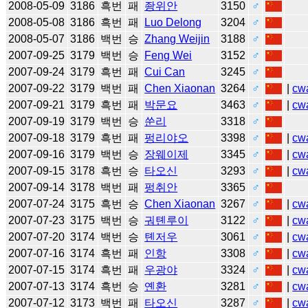
2008-05-09
3186
흑번
패
좡위안
3150
♂
2008-05-08
3186
흑번
패
Luo Delong
3204
♂
2008-05-07
3186
백번
승
Zhang Weijin
3188
♂
2007-09-25
3179
백번
승
Feng Wei
3152
♂
2007-09-24
3179
흑번
패
Cui Can
3245
♂
2007-09-22
3179
백번
패
Chen Xiaonan
3264
♂
|
cw
2007-09-21
3179
흑번
패
박문요
3463
♂
|
cw
2007-09-19
3179
백번
승
쑨리
3318
♂
2007-09-18
3179
흑번
패
펑리야오
3398
♂
|
cw
2007-09-16
3179
백번
승
장웨이제
3345
♂
|
cw
2007-09-15
3178
흑번
승
타오신
3293
♂
|
cw
2007-09-14
3178
백번
패
펑취안
3365
♂
2007-07-24
3175
흑번
승
Chen Xiaonan
3267
♂
|
cw
2007-07-23
3175
백번
승
궈톈루이
3122
♂
|
cw
2007-07-20
3174
백번
승
톈저우
3061
♂
|
cw
2007-07-16
3174
흑번
패
인항
3308
♂
|
cw
2007-07-15
3174
흑번
패
우광야
3324
♂
|
cw
2007-07-13
3174
흑번
승
옌환
3281
♂
|
cw
2007-07-12
3173
백번
패
타오신
3287
♂
|
cw