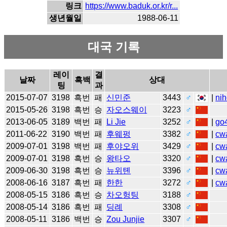
링크
https://www.baduk.or.kr/r...
생년월일
1988-06-11
대국 기록
레이
결
날짜
흑백
상대
팅
과
2015-07-07
3198
흑번
패
신민준
3443
♂
|
nih
2015-05-26
3198
흑번
승
자오스웨이
3223
♂
2013-06-05
3189
백번
패
Li Jie
3252
♂
|
go
2011-06-22
3190
백번
패
후웨펑
3382
♂
|
cw
2009-07-01
3198
백번
패
후야오위
3429
♂
|
cw
2009-07-01
3198
흑번
승
왕타오
3320
♂
|
cw
2009-06-30
3198
흑번
승
뉴위톈
3396
♂
|
cw
2008-06-16
3187
흑번
패
한한
3272
♂
|
cw
2008-05-15
3186
흑번
승
차오헝팅
3188
♂
2008-05-14
3186
흑번
패
딩례
3308
♂
2008-05-11
3186
백번
승
Zou Junjie
3307
♂