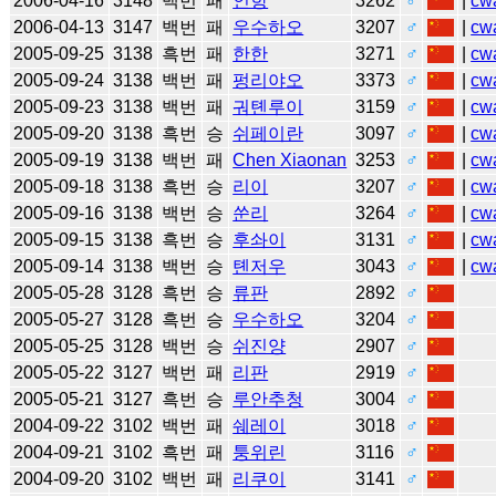
2006-04-16
3148
백번
패
인항
3262
♂
|
cw
2006-04-13
3147
백번
패
우수하오
3207
♂
|
cw
2005-09-25
3138
흑번
패
한한
3271
♂
|
cw
2005-09-24
3138
백번
패
펑리야오
3373
♂
|
cw
2005-09-23
3138
백번
패
궈톈루이
3159
♂
|
cw
2005-09-20
3138
흑번
승
쉬페이란
3097
♂
|
cw
2005-09-19
3138
백번
패
Chen Xiaonan
3253
♂
|
cw
2005-09-18
3138
흑번
승
리이
3207
♂
|
cw
2005-09-16
3138
백번
승
쑨리
3264
♂
|
cw
2005-09-15
3138
흑번
승
후솨이
3131
♂
|
cw
2005-09-14
3138
백번
승
톈저우
3043
♂
|
cw
2005-05-28
3128
흑번
승
류판
2892
♂
2005-05-27
3128
흑번
승
우수하오
3204
♂
2005-05-25
3128
백번
승
쉬진양
2907
♂
2005-05-22
3127
백번
패
리판
2919
♂
2005-05-21
3127
흑번
승
루안추청
3004
♂
2004-09-22
3102
백번
패
쉐레이
3018
♂
2004-09-21
3102
흑번
패
퉁위린
3116
♂
2004-09-20
3102
백번
패
리쿠이
3141
♂