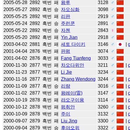
2005-05-28
2892
백번
패
왕루
3128
♂
2005-05-27
2892
흑번
승
자오싱화
3098
♂
2005-05-25
2892
백번
패
리판
2919
♂
2005-05-24
2892
흑번
승
주런쿤
2891
♂
2005-05-22
2892
백번
승
자첸
2843
♀
2005-05-20
2892
흑번
패
Yin Jian
2918
♂
2003-04-02
2881
흑번
패
세토 다이키
3146
♂
|
2001-04-04
2876
백번
패
판펑
3074
♂
2001-04-02
2876
흑번
패
Fang Tianfeng
3033
♂
2000-11-30
2877
백번
패
차오다위안
3211
♂
|
2000-11-23
2877
백번
패
Li Jie
3234
♂
2000-11-16
2877
흑번
패
Zhang Wendong
3244
♂
|
2000-11-09
2877
흑번
승
리량
3016
♂
|
2000-11-02
2877
백번
패
왕레이(雷)
3147
♂
|
2000-10-19
2878
흑번
패
랴오구이융
3114
♂
|
2000-10-12
2878
백번
패
펑취안
3260
♂
|
2000-10-09
2878
백번
패
주이
3132
♂
|
2000-09-07
2879
흑번
패
Liu Jing
3300
♂
|
2000-09-04
2879
백번
승
후야오위
3322
♂
|