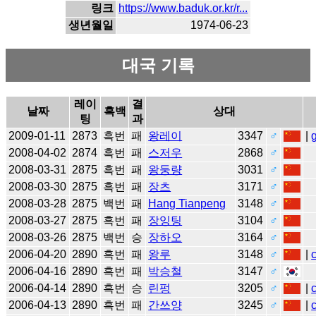
링크
https://www.baduk.or.kr/r...
생년월일
1974-06-23
대국 기록
레이
결
날짜
흑백
상대
팅
과
2009-01-11
2873
흑번
패
왕레이
3347
♂
|
2008-04-02
2874
흑번
패
스저우
2868
♂
2008-03-31
2875
흑번
패
왕둥량
3031
♂
2008-03-30
2875
흑번
패
장츠
3171
♂
2008-03-28
2875
백번
패
Hang Tianpeng
3148
♂
2008-03-27
2875
흑번
패
장잉팅
3104
♂
2008-03-26
2875
백번
승
장하오
3164
♂
2006-04-20
2890
흑번
패
왕루
3148
♂
|
2006-04-16
2890
흑번
패
박승철
3147
♂
2006-04-14
2890
흑번
승
린펑
3205
♂
|
2006-04-13
2890
흑번
패
간쓰양
3245
♂
|