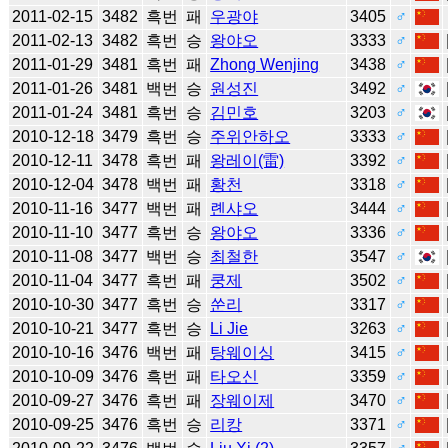
2011-02-15
3482
흑번
패
우광야
3405
♂
2011-02-13
3482
흑번
승
왕야오
3333
♂
2011-01-29
3481
흑번
패
Zhong Wenjing
3438
♂
2011-01-26
3481
백번
승
원성진
3492
♂
2011-01-24
3481
흑번
승
김민호
3203
♂
2010-12-18
3479
흑번
승
주위안하오
3333
♂
2010-12-11
3478
흑번
패
왕레이(雷)
3392
♂
2010-12-04
3478
백번
패
황천
3318
♂
2010-11-16
3477
백번
패
롄샤오
3444
♂
2010-11-10
3477
흑번
승
왕야오
3336
♂
2010-11-08
3477
백번
승
최철한
3547
♂
2010-11-04
3477
흑번
패
쿵제
3502
♂
2010-10-30
3477
흑번
승
쑨리
3317
♂
2010-10-21
3477
흑번
승
Li Jie
3263
♂
2010-10-16
3476
백번
패
탕웨이싱
3415
♂
2010-10-09
3476
흑번
패
타오신
3359
♂
2010-09-27
3476
흑번
패
장웨이제
3470
♂
2010-09-25
3476
흑번
승
리캉
3371
♂