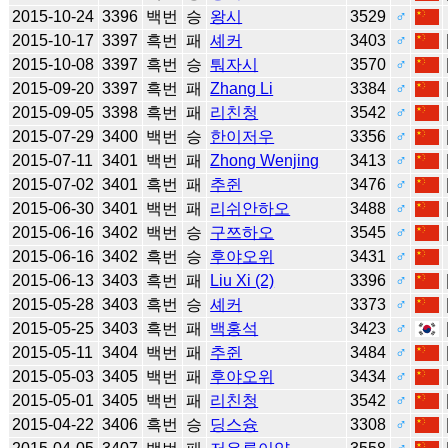
2015-10-24
3396
백번
승
왕시
3529
♂
2015-10-17
3397
흑번
패
셰커
3403
♂
2015-10-08
3397
흑번
승
퉈자시
3570
♂
2015-09-20
3397
흑번
패
Zhang Li
3384
♂
2015-09-05
3398
흑번
패
리친청
3542
♂
2015-07-29
3400
백번
승
한이저우
3356
♂
2015-07-11
3401
백번
패
Zhong Wenjing
3413
♂
2015-07-02
3401
흑번
패
추쥔
3476
♂
2015-06-30
3401
백번
패
리쉬안하오
3488
♂
2015-06-16
3402
백번
승
구쯔하오
3545
♂
2015-06-16
3402
흑번
승
후야오위
3431
♂
2015-06-13
3403
흑번
패
Liu Xi (2)
3396
♂
2015-05-28
3403
흑번
승
셰커
3373
♂
2015-05-25
3403
흑번
패
백홍석
3423
♂
2015-05-11
3404
백번
패
추쥔
3484
♂
2015-05-03
3405
백번
패
후야오위
3434
♂
2015-05-01
3405
백번
패
리친청
3542
♂
2015-04-22
3406
흑번
승
딩스슝
3308
♂