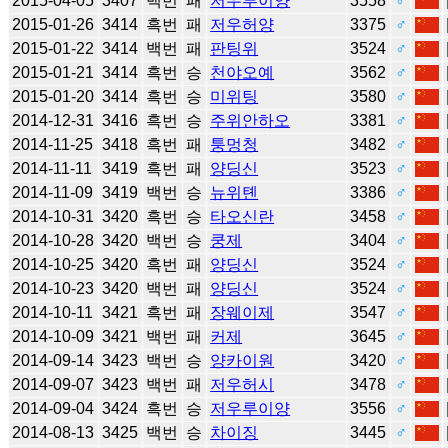
2015-04-05
3407
백번
패
저우루이양
3558
♂
2015-01-26
3414
흑번
패
저우허양
3375
♂
2015-01-22
3414
백번
패
판팅위
3524
♂
2015-01-21
3414
흑번
승
천야오예
3562
♂
2015-01-20
3414
흑번
승
미위팅
3580
♂
2014-12-31
3416
흑번
승
주위안하오
3381
♂
2014-11-25
3418
흑번
패
퉁멍청
3482
♂
2014-11-11
3419
흑번
패
양딩신
3523
♂
2014-11-09
3419
백번
승
뉴위톈
3386
♂
2014-10-31
3420
흑번
승
타오신란
3458
♂
2014-10-28
3420
백번
승
쿵제
3404
♂
2014-10-25
3420
흑번
패
양딩신
3524
♂
2014-10-23
3420
백번
패
양딩신
3524
♂
2014-10-11
3421
흑번
패
장웨이제
3547
♂
2014-10-09
3421
백번
패
커제
3645
♂
2014-09-14
3423
백번
승
양카이원
3420
♂
2014-09-07
3423
백번
패
저우허시
3478
♂
2014-09-04
3424
흑번
승
저우루이양
3556
♂
2014-08-13
3425
백번
승
차이징
3445
♂