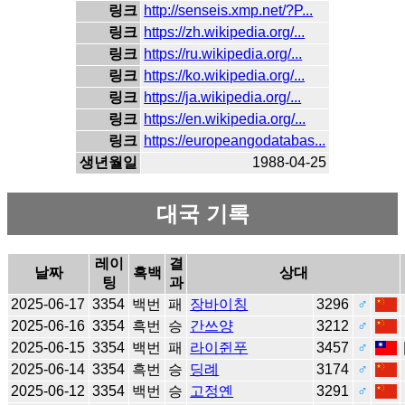
링크
http://senseis.xmp.net/?P...
링크
https://zh.wikipedia.org/...
링크
https://ru.wikipedia.org/...
링크
https://ko.wikipedia.org/...
링크
https://ja.wikipedia.org/...
링크
https://en.wikipedia.org/...
링크
https://europeangodatabas...
생년월일
1988-04-25
대국 기록
레이
결
날짜
흑백
상대
팅
과
2025-06-17
3354
백번
패
장바이칭
3296
♂
2025-06-16
3354
흑번
승
간쓰양
3212
♂
2025-06-15
3354
백번
패
라이쥔푸
3457
♂
2025-06-14
3354
흑번
승
딩례
3174
♂
2025-06-12
3354
백번
승
고정옌
3291
♂