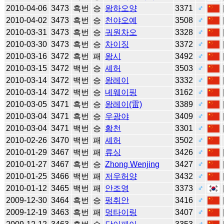
2010-04-06
3473
흑번
승
왕하오양
3371
♂
2010-04-02
3473
흑번
승
천야오예
3508
♂
2010-03-31
3473
흑번
승
궈원차오
3328
♂
2010-03-30
3473
흑번
승
차이징
3372
♂
2010-03-16
3472
흑번
패
왕시
3492
♂
2010-03-15
3472
백번
승
셰허
3503
♂
2010-03-14
3472
백번
승
왕레이
3332
♂
2010-03-14
3472
백번
승
녜웨이핑
3162
♂
2010-03-05
3471
흑번
승
왕레이(雷)
3389
♂
2010-03-04
3471
흑번
승
우광야
3409
♂
2010-03-04
3471
백번
승
황천
3301
♂
2010-02-26
3470
백번
패
셰허
3502
♂
2010-01-29
3467
백번
패
류싱
3426
♂
2010-01-27
3467
흑번
승
Zhong Wenjing
3427
♂
2010-01-25
3466
백번
패
저우허양
3432
♂
2010-01-12
3465
백번
패
안조영
3373
♂
2009-12-30
3464
흑번
승
펑취안
3416
♂
2009-12-19
3463
흑번
패
멍타이링
3407
♂