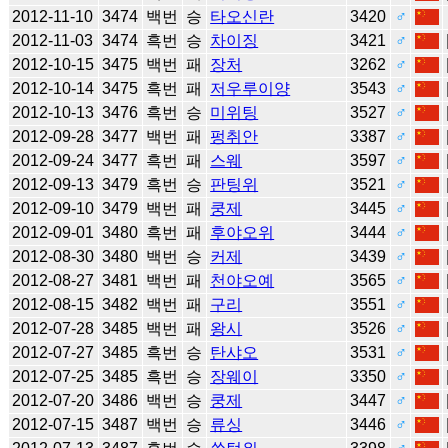
2012-11-10
3474
백번
승
타오신란
3420
♂
2012-11-03
3474
흑번
승
차이징
3421
♂
2012-10-15
3475
백번
패
장처
3262
♂
2012-10-14
3475
흑번
패
저우루이양
3543
♂
2012-10-13
3476
흑번
승
미위팅
3527
♂
2012-09-28
3477
백번
패
펑취안
3387
♂
2012-09-24
3477
흑번
패
스웨
3597
♂
2012-09-13
3479
흑번
승
판팅위
3521
♂
2012-09-10
3479
백번
패
쿵제
3445
♂
2012-09-01
3480
흑번
패
후야오위
3444
♂
2012-08-30
3480
백번
승
커제
3439
♂
2012-08-27
3481
백번
패
천야오예
3565
♂
2012-08-15
3482
백번
패
구리
3551
♂
2012-07-28
3485
백번
패
왕시
3526
♂
2012-07-27
3485
흑번
승
탄샤오
3531
♂
2012-07-25
3485
흑번
승
장웨이
3350
♂
2012-07-20
3486
백번
승
쿵제
3447
♂
2012-07-15
3487
백번
승
류싱
3446
♂