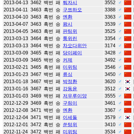
2013-04-13
3462
백번
패
퉈자시
3552
♂
2013-04-11
3463
흑번
승
구쯔하오
3388
♂
2013-04-10
3463
흑번
승
옌환
3363
♂
2013-04-07
3463
흑번
승
왕시
3539
♂
2013-04-05
3463
흑번
패
판팅위
3525
♂
2013-03-13
3464
흑번
승
퉁위린
3354
♂
2013-03-13
3464
백번
승
차오다위안
3174
♂
2013-03-09
3465
흑번
패
당이페이
3428
♂
2013-03-09
3465
백번
승
커제
3492
♂
2013-02-21
3465
흑번
패
미위팅
3546
♂
2013-01-23
3467
백번
패
류싱
3450
♂
2013-01-18
3467
백번
패
박정환
3620
♂
2013-01-16
3467
흑번
패
강동윤
3512
♂
2013-01-03
3469
백번
패
저우루이양
3555
♂
2012-12-29
3469
흑번
승
구링이
3461
♂
2012-12-08
3471
백번
승
옌환
3367
♂
2012-12-04
3471
백번
패
이세돌
3579
♂
2012-12-01
3472
흑번
승
쑨텅위
3410
♂
2012-11-24
3472
백번
패
미위팅
3534
♂