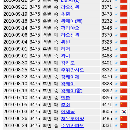
2010-09-22
3476
백번
승
Liu Xi (2)
3357
♂
2010-09-21
3476
백번
승
랴오싱원
3371
♂
2010-09-19
3476
흑번
승
추쥔
3478
♂
2010-09-18
3476
흑번
승
왕웨이(玮)
3232
♂
2010-09-14
3476
백번
승
펑리야오
3446
♂
2010-09-06
3475
백번
패
랴오싱원
3370
♂
2010-09-04
3475
백번
승
위빈
3326
♂
2010-09-01
3475
흑번
패
리저
3481
♂
2010-09-01
3475
백번
승
왕시
3488
♂
2010-08-30
3475
백번
패
창하오
3401
♂
2010-08-25
3475
백번
패
주위안하오
3332
♂
2010-08-22
3475
백번
승
장웨이제
3470
♂
2010-08-10
3475
흑번
패
왕레이
3328
♂
2010-07-13
3475
흑번
승
왕레이(雷)
3392
♂
2010-07-10
3475
백번
승
옌환
3356
♂
2010-07-05
3475
백번
패
추쥔
3471
♂
2010-07-03
3475
백번
패
이세돌
3605
♂
2010-06-26
3475
백번
패
저우루이양
3485
♂
2010-06-24
3475
백번
승
주위안하오
3331
♂