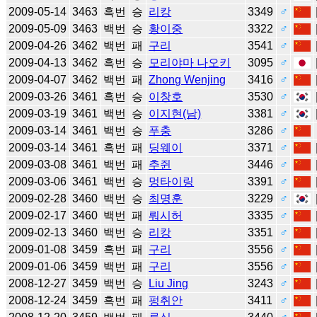
2009-05-14
3463
흑번
승
리캉
3349
♂
2009-05-09
3463
백번
승
황이중
3322
♂
2009-04-26
3462
백번
패
구리
3541
♂
2009-04-13
3462
흑번
승
모리야마 나오키
3095
♂
2009-04-07
3462
백번
패
Zhong Wenjing
3416
♂
2009-03-26
3461
흑번
승
이창호
3530
♂
2009-03-19
3461
백번
승
이지현(남)
3381
♂
2009-03-14
3461
백번
승
푸충
3286
♂
2009-03-14
3461
흑번
패
딩웨이
3371
♂
2009-03-08
3461
백번
패
추쥔
3446
♂
2009-03-06
3461
백번
승
멍타이링
3391
♂
2009-02-28
3460
백번
승
최명훈
3229
♂
2009-02-17
3460
백번
패
뤄시허
3335
♂
2009-02-13
3460
백번
승
리캉
3351
♂
2009-01-08
3459
흑번
패
구리
3556
♂
2009-01-06
3459
백번
패
구리
3556
♂
2008-12-27
3459
백번
승
Liu Jing
3243
♂
2008-12-24
3459
흑번
패
펑취안
3411
♂