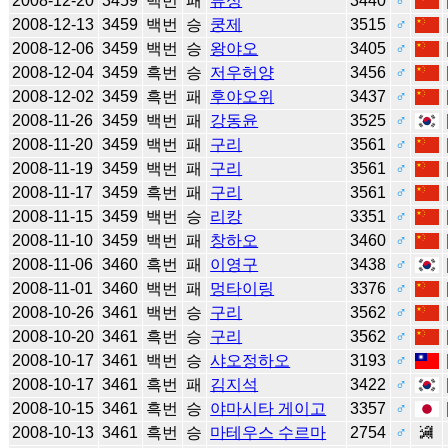
2008-12-20
3459
백번
패
류싱
3440
♂
2008-12-13
3459
백번
승
쿵제
3515
♂
2008-12-06
3459
백번
승
왕야오
3405
♂
2008-12-04
3459
흑번
승
저우허양
3456
♂
2008-12-02
3459
흑번
패
후야오위
3437
♂
2008-11-26
3459
백번
패
강동윤
3525
♂
2008-11-20
3459
백번
패
구리
3561
♂
2008-11-19
3459
백번
패
구리
3561
♂
2008-11-17
3459
흑번
패
구리
3561
♂
2008-11-15
3459
백번
승
리캉
3351
♂
2008-11-10
3459
백번
패
창하오
3460
♂
2008-11-06
3460
흑번
패
이영구
3438
♂
2008-11-01
3460
백번
패
멍타이링
3376
♂
2008-10-26
3461
백번
승
구리
3562
♂
2008-10-20
3461
흑번
승
구리
3562
♂
2008-10-17
3461
백번
승
샤오정하오
3193
♂
2008-10-17
3461
흑번
패
김지석
3422
♂
2008-10-15
3461
흑번
승
야마시타 게이고
3357
♂
2008-10-13
3461
흑번
승
마테우스 수르마
2754
♂