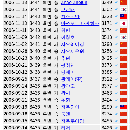
2006-11-18
3444
백번
승
Zhao Zhelun
3249
♂
2006-11-15
3444
백번
승
고근태
3302
♂
2006-11-14
3443
백번
승
천스위안
3228
♂
2006-11-13
3443
흑번
승
마쓰모토 다케히사
3171
♂
2006-11-11
3443
흑번
패
위빈
3374
♂
2006-11-09
3442
백번
패
이창호
3513
♂
2006-11-02
3441
흑번
패
사오웨이강
3298
♂
2006-10-28
3440
흑번
승
자오서우쉰
3256
♂
2006-10-23
3440
흑번
패
추쥔
3425
♂
2006-10-21
3439
흑번
패
펑취안
3373
♂
2006-10-12
3438
백번
패
딩웨이
3385
♂
2006-09-25
3437
흑번
승
왕레이(雷)
3322
♂
2006-09-24
3436
흑번
패
왕야오
3377
♂
2006-09-22
3436
흑번
패
왕시
3463
♂
2006-09-21
3436
백번
승
추쥔
3424
♂
2006-09-19
3436
백번
승
저우쥔쉰
3299
♂
2006-09-16
3436
흑번
승
둥옌
3274
♂
2006-09-15
3436
백번
승
저우루이양
3455
♂
2006-09-14
3435
흑번
패
리저
3426
♂