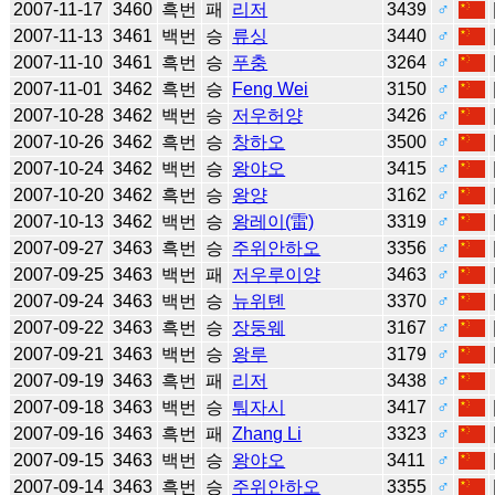
2007-11-17
3460
흑번
패
리저
3439
♂
2007-11-13
3461
백번
승
류싱
3440
♂
2007-11-10
3461
흑번
승
푸충
3264
♂
2007-11-01
3462
흑번
승
Feng Wei
3150
♂
2007-10-28
3462
백번
승
저우허양
3426
♂
2007-10-26
3462
흑번
승
창하오
3500
♂
2007-10-24
3462
백번
승
왕야오
3415
♂
2007-10-20
3462
흑번
승
왕양
3162
♂
2007-10-13
3462
백번
승
왕레이(雷)
3319
♂
2007-09-27
3463
흑번
승
주위안하오
3356
♂
2007-09-25
3463
백번
패
저우루이양
3463
♂
2007-09-24
3463
백번
승
뉴위톈
3370
♂
2007-09-22
3463
흑번
승
장둥웨
3167
♂
2007-09-21
3463
백번
승
왕루
3179
♂
2007-09-19
3463
흑번
패
리저
3438
♂
2007-09-18
3463
백번
승
퉈자시
3417
♂
2007-09-16
3463
흑번
패
Zhang Li
3323
♂
2007-09-15
3463
백번
승
왕야오
3411
♂
2007-09-14
3463
흑번
승
주위안하오
3355
♂