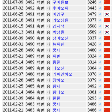
2011-07-09
3492
백번
승
구이원보
3246
♂
2011-07-02
3492
흑번
패
후야오위
3443
♂
2011-06-25
3491
백번
승
이영구
3479
♂
2011-06-18
3491
백번
승
랴오싱원
3377
♂
2011-06-15
3491
흑번
패
김지석
3508
♂
2011-06-13
3491
흑번
승
박정환
3589
♂
2011-06-09
3490
흑번
승
정먀오신
3337
♂
2011-06-01
3490
백번
패
뉴위톈
3428
♂
2011-05-28
3490
흑번
패
쿵제
3480
♂
2011-05-21
3489
백번
승
위빈
3324
♂
2011-05-14
3489
백번
승
황천
3314
♂
2011-05-09
3489
흑번
승
타오신
3364
♂
2011-05-07
3488
백번
승
리쉬안하오
3378
♂
2011-03-28
3485
흑번
패
창하오
3379
♂
2011-03-25
3485
흑번
승
왕시
3492
♂
2011-03-14
3484
흑번
패
왕타오
3361
♂
2011-03-09
3484
흑번
패
한한
3293
♂
2011-02-23
3483
백번
승
쿵제
3486
♂
2011-02-21
3483
흑번
승
쿵제
3486
♂