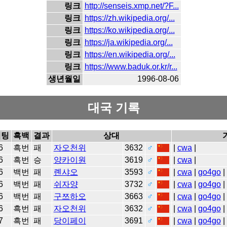
링크
http://senseis.xmp.net/?F...
링크
https://zh.wikipedia.org/...
링크
https://ko.wikipedia.org/...
링크
https://ja.wikipedia.org/...
링크
https://en.wikipedia.org/...
링크
https://www.baduk.or.kr/r...
생년월일
1996-08-06
대국 기록
이팅
흑백
결과
상대
6
흑번
패
자오천위
3632
♂
|
cwa
|
6
흑번
승
양카이원
3619
♂
|
cwa
|
6
백번
패
롄샤오
3593
♂
|
cwa
|
go4go
|
6
백번
패
쉬자양
3732
♂
|
cwa
|
go4go
|
6
백번
패
구쯔하오
3663
♂
|
cwa
|
go4go
|
6
흑번
패
자오천위
3632
♂
|
cwa
|
go4go
|
7
흑번
패
당이페이
3691
♂
|
cwa
|
go4go
|