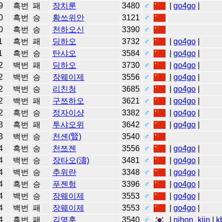
9
흑번
패
장치룬
3480
♂
|
go4go
|
0
흑번
승
황쓰위안
3121
♂
0
흑번
승
천하오신
3390
♂
1
흑번
패
딩하오
3732
♂
|
go4go
|
1
흑번
승
탄샤오
3584
♂
|
go4go
|
2
백번
패
딩하오
3730
♂
|
go4go
|
2
백번
승
장웨이제
3556
♂
|
go4go
|
2
백번
승
리친청
3685
♂
|
go4go
|
2
백번
패
구쯔하오
3621
♂
|
go4go
|
2
흑번
승
정자이샹
3382
♂
|
go4go
|
3
흑번
패
투샤오위
3642
♂
|
go4go
|
3
백번
승
천셴(賢)
3540
♂
4
흑번
승
천쯔젠
3556
♂
|
go4go
|
4
백번
승
장타오(濤)
3481
♂
|
go4go
|
4
백번
승
추위란
3348
♂
|
go4go
|
4
흑번
승
푸젠헝
3396
♂
|
go4go
|
4
백번
승
장웨이제
3553
♂
|
go4go
|
4
백번
패
장웨이제
3553
♂
|
go4go
|
4
흑번
패
김명훈
3540
♂
|
nihon_kiin
|
k