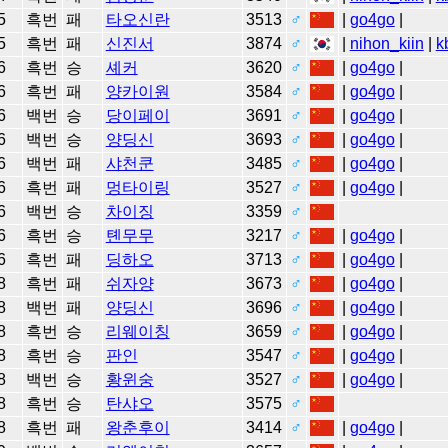
5
흑번
패
타오신란
3513
♂
|
go4go
|
5
흑번
패
신진서
3874
♂
|
nihon_kiin
|
k
6
흑번
승
셰커
3620
♂
|
go4go
|
6
흑번
패
양카이원
3584
♂
|
go4go
|
6
백번
승
당이페이
3691
♂
|
go4go
|
6
백번
승
양딩신
3693
♂
|
go4go
|
6
백번
패
샤천쿤
3485
♂
|
go4go
|
6
흑번
패
멍타이링
3527
♂
|
go4go
|
6
백번
승
차이징
3359
♂
6
흑번
승
톈무무
3217
♂
|
go4go
|
6
흑번
패
딩하오
3713
♂
|
go4go
|
8
흑번
패
쉬자양
3673
♂
|
go4go
|
8
백번
패
양딩신
3696
♂
|
go4go
|
8
흑번
승
리웨이칭
3659
♂
|
go4go
|
8
흑번
승
판인
3547
♂
|
go4go
|
8
백번
승
황윈숭
3527
♂
|
go4go
|
8
흑번
승
탄샤오
3575
♂
8
흑번
패
왕춘후이
3414
♂
|
go4go
|