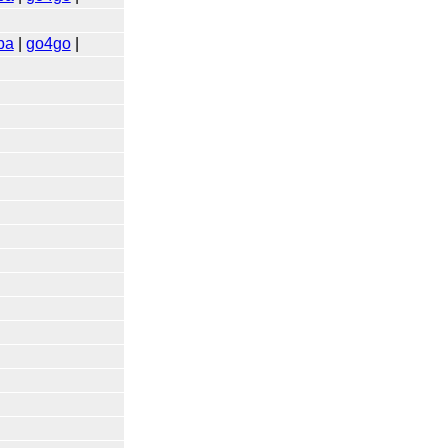
ba
|
go4go
|