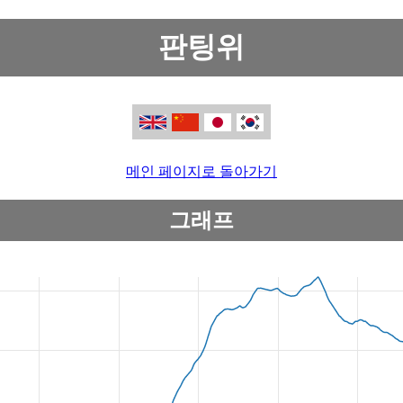
판팅위
메인 페이지로 돌아가기
그래프