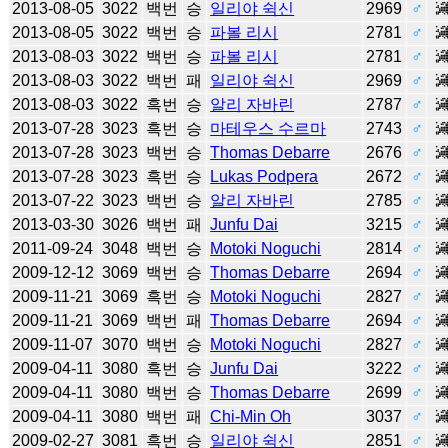
2013-08-05
3022
백번
승
일리야 쉭신
2969
♂
2013-08-05
3022
백번
승
파볼 리시
2781
♂
2013-08-03
3022
백번
승
파볼 리시
2781
♂
2013-08-03
3022
백번
패
일리야 쉭신
2969
♂
2013-08-03
3022
흑번
승
알리 자바린
2787
♂
2013-07-28
3023
흑번
승
마테우스 수르마
2743
♂
2013-07-28
3023
백번
승
Thomas Debarre
2676
♂
2013-07-28
3023
흑번
승
Lukas Podpera
2672
♂
2013-07-22
3023
백번
승
알리 자바린
2785
♂
2013-03-30
3026
백번
패
Junfu Dai
3215
♂
2011-09-24
3048
백번
승
Motoki Noguchi
2814
♂
2009-12-12
3069
백번
승
Thomas Debarre
2694
♂
2009-11-21
3069
흑번
승
Motoki Noguchi
2827
♂
2009-11-21
3069
백번
패
Thomas Debarre
2694
♂
2009-11-07
3070
백번
승
Motoki Noguchi
2827
♂
2009-04-11
3080
흑번
승
Junfu Dai
3222
♂
2009-04-11
3080
백번
승
Thomas Debarre
2699
♂
2009-04-11
3080
백번
패
Chi-Min Oh
3037
♂
2009-02-27
3081
흑번
승
일리야 쉭신
2851
♂