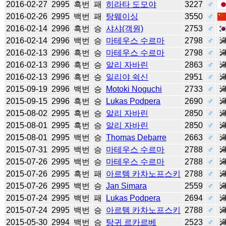
2016-02-27
2995
흑번
패
히라타 도모야
3227
♂
2016-02-26
2995
백번
패
탕웨이싱
3550
♂
2016-02-14
2996
흑번
승
샤샤(객원)
2753
♂
2016-02-14
2996
백번
승
마테우스 수르마
2798
♂
2016-02-13
2996
흑번
승
마테우스 수르마
2798
♂
2016-02-13
2996
흑번
승
알리 자바린
2863
♂
2016-02-13
2996
흑번
승
일리야 쉭신
2951
♂
2015-09-19
2996
백번
승
Motoki Noguchi
2733
♂
2015-09-15
2996
흑번
승
Lukas Podpera
2690
♂
2015-08-02
2995
흑번
승
알리 자바린
2850
♂
2015-08-01
2995
흑번
승
알리 자바린
2850
♂
2015-08-01
2995
백번
승
Thomas Debarre
2663
♂
2015-07-31
2995
백번
승
마테우스 수르마
2788
♂
2015-07-26
2995
백번
승
마테우스 수르마
2788
♂
2015-07-26
2995
흑번
패
아르템 카차노프스키
2788
♂
2015-07-26
2995
백번
승
Jan Simara
2559
♂
2015-07-24
2995
백번
패
Lukas Podpera
2694
♂
2015-07-24
2995
백번
승
아르템 카차노프스키
2788
♂
2015-05-30
2994
백번
승
탕귀 르카르베
2523
♂