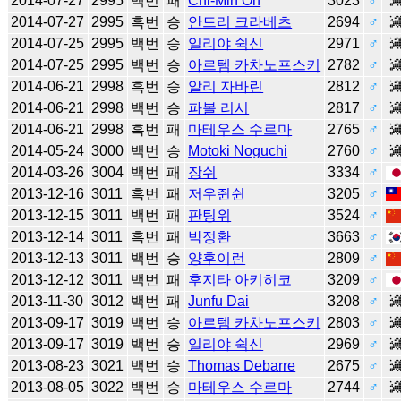
2014-07-27
2995
백번
패
Chi-Min Oh
3023
♂
2014-07-27
2995
흑번
승
안드리 크라베츠
2694
♂
2014-07-25
2995
백번
승
일리야 쉭신
2971
♂
2014-07-25
2995
백번
승
아르템 카차노프스키
2782
♂
2014-06-21
2998
흑번
승
알리 자바린
2812
♂
2014-06-21
2998
백번
승
파볼 리시
2817
♂
2014-06-21
2998
흑번
패
마테우스 수르마
2765
♂
2014-05-24
3000
백번
승
Motoki Noguchi
2760
♂
2014-03-26
3004
백번
패
장쉬
3334
♂
2013-12-16
3011
흑번
패
저우쥔쉰
3205
♂
2013-12-15
3011
백번
패
판팅위
3524
♂
2013-12-14
3011
흑번
패
박정환
3663
♂
2013-12-13
3011
백번
승
양후이런
2809
♂
2013-12-12
3011
백번
패
후지타 아키히코
3209
♂
2013-11-30
3012
백번
패
Junfu Dai
3208
♂
2013-09-17
3019
백번
승
아르템 카차노프스키
2803
♂
2013-09-17
3019
백번
승
일리야 쉭신
2969
♂
2013-08-23
3021
백번
승
Thomas Debarre
2675
♂
2013-08-05
3022
백번
승
마테우스 수르마
2744
♂