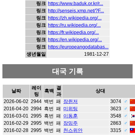
링크
https://www.baduk.or.kr/r...
링크
http://senseis.xmp.net/?F...
링크
https://zh.wikipedia.org/...
링크
https://ru.wikipedia.org/...
링크
https://fr.wikipedia.org/...
링크
https://en.wikipedia.org/...
링크
https://europeangodatabas...
생년월일
1981-12-27
대국 기록
레이
결
날짜
흑백
상대
팅
과
2026-06-02
2944
백번
패
장쥔저
3074
♂
2016-04-20
2994
흑번
패
미위팅
3623
♂
2016-03-01
2995
흑번
패
이동훈
3548
♂
2016-02-29
2995
백번
패
장밍주
2863
♂
2016-02-28
2995
백번
패
천스위안
3315
♂