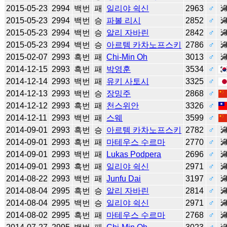
2015-05-23
2994
백번
패
일리야 쉭신
2963
♂
2015-05-23
2994
백번
승
파볼 리시
2852
♂
2015-05-23
2994
백번
승
알리 자바린
2842
♂
2015-05-23
2994
백번
승
아르템 카차노프스키
2786
♂
2015-02-07
2993
흑번
패
Chi-Min Oh
3013
♂
2014-12-15
2993
흑번
패
박영훈
3534
♂
2014-12-14
2993
백번
패
유키 사토시
3325
♂
2014-12-13
2993
백번
승
장밍주
2868
♂
2014-12-12
2993
흑번
패
천스위안
3326
♂
2014-12-11
2993
백번
패
스웨
3599
♂
2014-09-01
2993
흑번
승
아르템 카차노프스키
2782
♂
2014-09-01
2993
흑번
패
마테우스 수르마
2770
♂
2014-09-01
2993
백번
패
Lukas Podpera
2696
♂
2014-09-01
2993
흑번
패
일리야 쉭신
2971
♂
2014-08-22
2993
백번
패
Junfu Dai
3197
♂
2014-08-04
2995
흑번
승
알리 자바린
2814
♂
2014-08-04
2995
백번
승
일리야 쉭신
2971
♂
2014-08-02
2995
흑번
패
마테우스 수르마
2768
♂