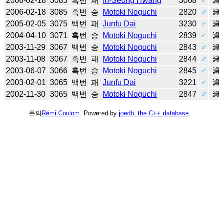
2006-02-18
3085
흑번
패
In-Seong Hwang
3068
♂
2006-02-18
3085
흑번
승
Motoki Noguchi
2820
♂
2005-02-05
3075
백번
패
Junfu Dai
3230
♂
2004-04-10
3071
흑번
승
Motoki Noguchi
2839
♂
2003-11-29
3067
백번
승
Motoki Noguchi
2843
♂
2003-11-08
3067
흑번
패
Motoki Noguchi
2844
♂
2003-06-07
3066
흑번
승
Motoki Noguchi
2845
♂
2003-02-01
3065
백번
패
Junfu Dai
3221
♂
2002-11-30
3065
백번
승
Motoki Noguchi
2847
♂
문의
Rémi Coulom
. Powered by
joedb, the C++ database
.