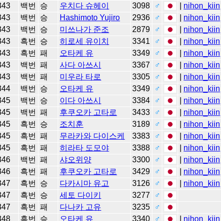
343
백번
승
우치다 슈헤이
3098
♂
|
nihon_kiin
343
백번
승
Hashimoto Yujiro
2936
♂
|
nihon_kiin
343
백번
승
미쓰나가 준조
2879
♂
|
nihon_kiin
343
흑번
승
히로세 유이치
3341
♂
|
nihon_kiin
343
흑번
패
오타케 유
3349
♂
|
nihon_kiin
343
백번
패
사다 아쓰시
3367
♂
|
nihon_kiin
343
백번
패
미우라 타로
3305
♂
|
nihon_kiin
344
백번
승
오타케 유
3349
♂
|
nihon_kiin
345
백번
승
이다 아쓰시
3384
♂
|
nihon_kiin
345
백번
패
후쿠오카 고타로
3433
♂
|
nihon_kiin
345
흑번
승
조치훈
3189
♂
|
nihon_kiin
345
흑번
패
무라카와 다이스케
3383
♂
|
nihon_kiin
345
흑번
패
히라타 도모야
3388
♂
|
nihon_kiin
346
백번
패
샤오위양
3300
♂
|
nihon_kiin
346
흑번
패
후쿠오카 고타로
3429
♂
|
nihon_kiin
347
흑번
승
다카시마 유고
3126
♂
|
nihon_kiin
347
흑번
승
세토 다이키
3277
♂
347
흑번
패
다나카 고유
3235
♂
348
흑번
승
오타케 유
3340
♂
|
nihon_kiin