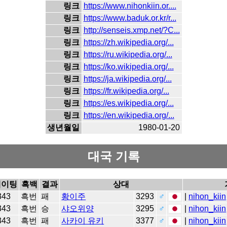
링크
https://www.nihonkiin.or....
링크
https://www.baduk.or.kr/r...
링크
http://senseis.xmp.net/?C...
링크
https://zh.wikipedia.org/...
링크
https://ru.wikipedia.org/...
링크
https://ko.wikipedia.org/...
링크
https://ja.wikipedia.org/...
링크
https://fr.wikipedia.org/...
링크
https://es.wikipedia.org/...
링크
https://en.wikipedia.org/...
생년월일
1980-01-20
대국 기록
레이팅
흑백
결과
상대
343
흑번
패
황이주
3293
♂
|
nihon_kiin
343
흑번
승
샤오위양
3295
♂
|
nihon_kiin
343
흑번
패
사카이 유키
3377
♂
|
nihon_kiin