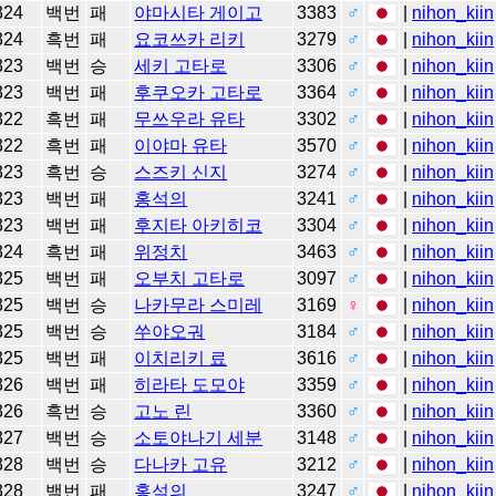
324
백번
패
야마시타 게이고
3383
♂
|
nihon_kiin
324
흑번
패
요코쓰카 리키
3279
♂
|
nihon_kiin
323
백번
승
세키 고타로
3306
♂
|
nihon_kiin
323
백번
패
후쿠오카 고타로
3364
♂
|
nihon_kiin
322
흑번
패
무쓰우라 유타
3302
♂
|
nihon_kiin
322
흑번
패
이야마 유타
3570
♂
|
nihon_kiin
323
흑번
승
스즈키 신지
3274
♂
|
nihon_kiin
323
백번
패
홍석의
3241
♂
|
nihon_kiin
323
백번
패
후지타 아키히코
3304
♂
|
nihon_kiin
324
흑번
패
위정치
3463
♂
|
nihon_kiin
325
백번
패
오부치 고타로
3097
♂
|
nihon_kiin
325
백번
승
나카무라 스미레
3169
♀
|
nihon_kiin
325
백번
승
쑤야오궈
3184
♂
|
nihon_kiin
325
백번
패
이치리키 료
3616
♂
|
nihon_kiin
326
백번
패
히라타 도모야
3359
♂
|
nihon_kiin
326
흑번
승
고노 린
3360
♂
|
nihon_kiin
327
백번
승
소토야나기 세분
3148
♂
|
nihon_kiin
328
백번
승
다나카 고유
3212
♂
|
nihon_kiin
328
백번
패
홍석의
3247
♂
|
nihon_kiin