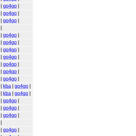
|
go4go
|
|
go4go
|
|
go4go
|
|
|
go4go
|
|
go4go
|
|
go4go
|
|
go4go
|
|
go4go
|
|
go4go
|
|
go4go
|
|
kba
|
go4go
|
|
kba
|
go4go
|
|
go4go
|
|
go4go
|
|
go4go
|
|
|
go4go
|