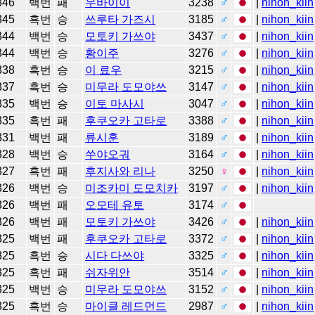
346
백번
패
우바이이
3238
♂
|
nihon_kiin
345
흑번
승
쓰루타 가즈시
3185
♂
|
nihon_kiin
344
백번
승
모토키 가쓰야
3437
♂
|
nihon_kiin
344
백번
승
황이주
3276
♂
|
nihon_kiin
338
흑번
승
이 료우
3215
♂
|
nihon_kiin
337
흑번
승
미무라 도모야쓰
3147
♂
|
nihon_kiin
335
백번
승
이토 마사시
3047
♂
|
nihon_kiin
335
흑번
패
후쿠오카 고타로
3388
♂
|
nihon_kiin
331
백번
패
류시훈
3189
♂
|
nihon_kiin
328
백번
승
쑤야오궈
3164
♂
|
nihon_kiin
327
흑번
패
후지사와 리나
3250
♀
|
nihon_kiin
326
백번
승
미조카미 도모치카
3197
♂
|
nihon_kiin
326
백번
패
오모테 유토
3174
♂
326
백번
패
모토키 가쓰야
3426
♂
|
nihon_kiin
325
백번
패
후쿠오카 고타로
3372
♂
|
nihon_kiin
325
흑번
승
시다 다쓰야
3325
♂
|
nihon_kiin
325
흑번
패
쉬자위안
3514
♂
|
nihon_kiin
325
백번
승
미무라 도모야쓰
3152
♂
|
nihon_kiin
325
흑번
승
마이클 레드먼드
2987
♂
|
nihon_kiin