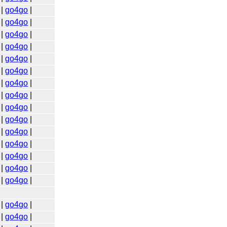
|
go4go
|
|
go4go
|
|
go4go
|
|
go4go
|
|
go4go
|
|
go4go
|
|
go4go
|
|
go4go
|
|
go4go
|
|
go4go
|
|
go4go
|
|
go4go
|
|
go4go
|
|
go4go
|
|
go4go
|
|
go4go
|
|
go4go
|