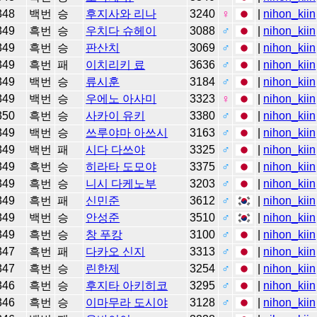
348
백번
승
후지사와 리나
3240
♀
|
nihon_kiin
349
흑번
승
우치다 슈헤이
3088
♂
|
nihon_kiin
349
흑번
승
판산치
3069
♂
|
nihon_kiin
349
흑번
패
이치리키 료
3636
♂
|
nihon_kiin
349
백번
승
류시훈
3184
♂
|
nihon_kiin
349
백번
승
우에노 아사미
3323
♀
|
nihon_kiin
350
흑번
승
사카이 유키
3380
♂
|
nihon_kiin
349
백번
승
쓰루야마 아쓰시
3163
♂
|
nihon_kiin
349
백번
패
시다 다쓰야
3325
♂
|
nihon_kiin
349
흑번
승
히라타 도모야
3375
♂
|
nihon_kiin
349
흑번
승
니시 다케노부
3203
♂
|
nihon_kiin
349
흑번
패
신민준
3612
♂
|
nihon_kiin
349
백번
승
안성준
3510
♂
|
nihon_kiin
349
흑번
승
창 푸캉
3100
♂
|
nihon_kiin
347
흑번
패
다카오 신지
3313
♂
|
nihon_kiin
347
흑번
승
린한제
3254
♂
|
nihon_kiin
346
흑번
승
후지타 아키히코
3295
♂
|
nihon_kiin
346
흑번
승
이마무라 도시야
3128
♂
|
nihon_kiin