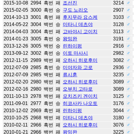
2015-10-08
2994
흑번
패
조선진
3214
♂
2015-02-05
3000
흑번
승
구도 노리오
2907
♂
2014-10-13
3001
흑번
패
후지무라 요스케
3103
♂
2014-05-22
3004
백번
승
미타니 데츠야
3128
♂
2014-04-03
3004
흑번
패
고바야시 고이치
3113
♂
2014-01-23
3005
흑번
승
왕밍완
3191
♂
2013-12-26
3005
백번
승
린하이펑
2916
♂
2013-09-12
3002
흑번
승
이토 마사시
2982
♂
2012-11-15
2989
백번
패
오하시 히로후미
3082
♂
2012-07-09
2985
흑번
승
미야자와 고로
2936
♂
2012-07-09
2985
백번
패
류시훈
3235
♂
2012-02-20
2980
백번
패
오하시 히로후미
3089
♂
2012-02-16
2980
백번
패
오부치 고타로
3089
♂
2011-10-13
2978
백번
패
모치즈키 겐이치
3125
♂
2011-09-01
2977
흑번
승
히코사카 나오토
3176
♂
2010-12-02
2969
흑번
패
린하이펑
3044
♂
2010-10-25
2968
백번
패
미타니 데츠야
3180
♂
2010-02-11
2966
흑번
패
오하시 히로후미
3076
♂
2010-01-21
2966
백번
패
왕밍완
3225
♂