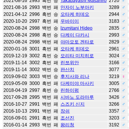
2021-08-16
2993
흑번
승
Takabayashi Masahiro
2720
♂
2021-08-16
2993
백번
패
안자이 노부아키
3289
♂
2021-04-12
2996
흑번
승
오타케 히데오
2944
♂
2020-10-20
2997
흑번
패
우바이이
3183
♂
2020-08-24
2998
백번
승
Izumitani Hideo
2835
♂
2020-08-24
2998
흑번
승
다케이 다카시
2993
♂
2020-08-24
2998
백번
패
야마모토 겐타로
2829
♂
2020-01-16
3001
흑번
패
오타케 히데오
2961
♂
2019-12-19
3002
흑번
승
모리타 미치히로
3024
♂
2019-11-14
3002
흑번
패
린쯔위안
3166
♂
2019-11-14
3002
백번
승
판산치
3077
♂
2019-09-02
3003
백번
승
후지사와 리나
3219
♀
2019-05-09
3000
흑번
패
다케미야 마사키
3005
♂
2018-04-19
2997
흑번
승
린하이펑
2766
♂
2017-09-28
2995
백번
패
시바노 도라마루
3426
♂
2016-10-27
2991
백번
패
스즈키 신지
3266
♂
2016-10-13
2991
백번
패
장쉬
3357
♂
2016-09-01
2991
흑번
패
조선진
3203
♂
2016-01-14
2993
백번
패
왕리청
3192
♂