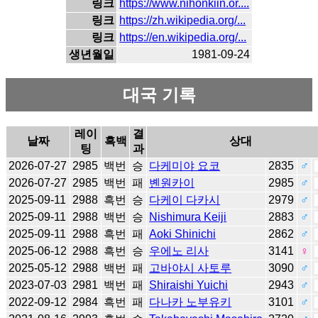
링크
https://www.nihonkiin.or....
링크
https://zh.wikipedia.org/...
링크
https://en.wikipedia.org/...
생년월일
1981-09-24
대국 기록
레이
결
날짜
흑백
상대
팅
과
2026-07-27
2985
백번
승
다케미야 요코
2835
♂
2026-07-27
2985
백번
패
볜원카이
2985
♂
2025-09-11
2988
흑번
승
다케이 다카시
2979
♂
2025-09-11
2988
백번
승
Nishimura Keiji
2883
♂
2025-09-11
2988
흑번
패
Aoki Shinichi
2862
♂
2025-06-12
2988
흑번
승
우에노 리사
3141
♀
2025-05-12
2988
백번
패
고바야시 사토루
3090
♂
2023-07-03
2981
백번
패
Shiraishi Yuichi
2943
♂
2022-09-12
2984
흑번
패
다나카 노부유키
3101
♂