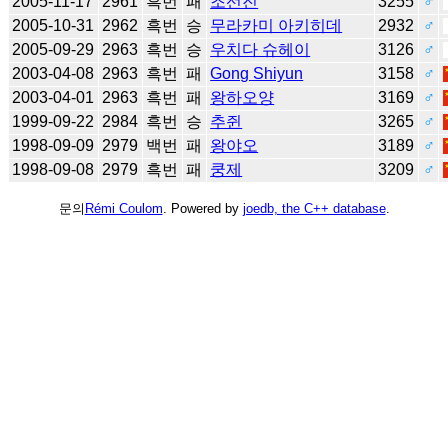
2005-11-17
2961
흑번
패
조선진
3255
♂
2005-10-31
2962
흑번
승
무라카미 아키히데
2932
♂
2005-09-29
2963
흑번
승
우치다 슈헤이
3126
♂
2003-04-08
2963
흑번
패
Gong Shiyun
3158
♂
2003-04-01
2963
흑번
패
왕하오양
3169
♂
1999-09-22
2984
흑번
승
추쥔
3265
♂
1998-09-09
2979
백번
패
왕야오
3189
♂
1998-09-08
2979
흑번
패
쿵제
3209
♂
문의
Rémi Coulom
. Powered by
joedb, the C++ database
.