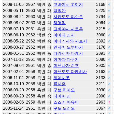
2009-11-05
2967
백번
승
고바야시 고이치
3168
♂
2009-05-11
2963
백번
패
왕밍완
3225
♂
2008-08-21
2960
백번
패
사카모토 야수오
2794
♂
2008-08-07
2960
백번
패
하영일
3064
♂
2008-07-10
2961
흑번
패
고바야시 사토루
3215
♂
2008-06-19
2962
백번
승
야마다 신지
3060
♂
2008-05-22
2962
백번
승
야나기사와 사토시
2892
♂
2008-03-27
2962
백번
패
안자이 노부아키
3176
♂
2008-01-31
2962
백번
승
다카시마 다케시
2893
♂
2007-11-12
2961
백번
패
야마다 다쿠지
3080
♂
2007-09-04
2961
백번
승
미쓰나가 준조
2905
♂
2007-02-01
2958
흑번
패
마쓰모토 다케히사
3163
♂
2006-11-04
2958
흑번
패
리이시우
3133
♂
2006-10-19
2958
백번
패
류시훈
3211
♂
2006-09-20
2958
흑번
패
구보 히데오
3030
♂
2006-09-20
2958
흑번
승
다마이 신
2990
♂
2006-02-06
2959
흑번
패
스즈키 아유미
2963
♀
2005-11-24
2961
흑번
패
구도 노리오
3067
♂