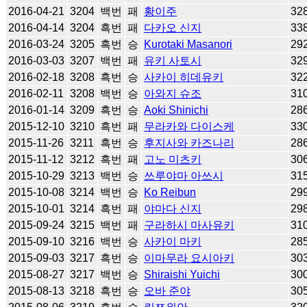
2016-04-21
3204
백번
패
황이주
32
2016-04-14
3204
흑번
패
다카오 신지
33
2016-03-24
3205
흑번
승
Kurotaki Masanori
29
2016-03-03
3207
백번
패
유키 사토시
32
2016-02-18
3208
흑번
승
사카이 히데유키
32
2016-02-11
3208
백번
승
아와지 슈조
31
2016-01-14
3209
흑번
승
Aoki Shinichi
28
2015-12-10
3210
흑번
패
무라카와 다이스케
33
2015-11-26
3211
흑번
승
후지사와 카즈나리
28
2015-11-12
3212
흑번
패
고노 미츠키
30
2015-10-29
3213
백번
승
쓰루야마 아쓰시
31
2015-10-08
3214
백번
승
Ko Reibun
29
2015-10-01
3214
흑번
패
야마다 신지
29
2015-09-24
3215
백번
패
구라하시 마사유키
31
2015-09-10
3216
백번
승
사카이 마키
28
2015-09-03
3217
흑번
승
이마무라 요시아키
30
2015-08-27
3217
백번
승
Shiraishi Yuichi
30
2015-08-13
3218
흑번
승
오바 준야
30