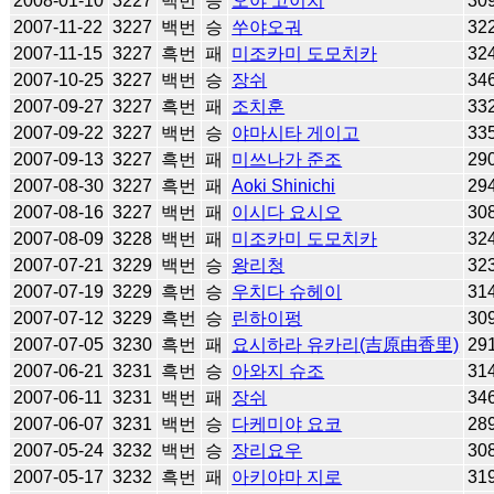
2008-01-10
3227
백번
승
오야 고이치
30
2007-11-22
3227
백번
승
쑤야오궈
32
2007-11-15
3227
흑번
패
미조카미 도모치카
32
2007-10-25
3227
백번
승
장쉬
34
2007-09-27
3227
흑번
패
조치훈
33
2007-09-22
3227
백번
승
야마시타 게이고
33
2007-09-13
3227
흑번
패
미쓰나가 준조
29
2007-08-30
3227
흑번
패
Aoki Shinichi
29
2007-08-16
3227
백번
패
이시다 요시오
30
2007-08-09
3228
백번
패
미조카미 도모치카
32
2007-07-21
3229
백번
승
왕리청
32
2007-07-19
3229
흑번
승
우치다 슈헤이
31
2007-07-12
3229
흑번
승
린하이펑
30
2007-07-05
3230
흑번
패
요시하라 유카리(吉原由香里)
29
2007-06-21
3231
흑번
승
아와지 슈조
31
2007-06-11
3231
백번
패
장쉬
34
2007-06-07
3231
백번
승
다케미야 요코
28
2007-05-24
3232
백번
승
장리요우
30
2007-05-17
3232
흑번
패
아키야마 지로
31