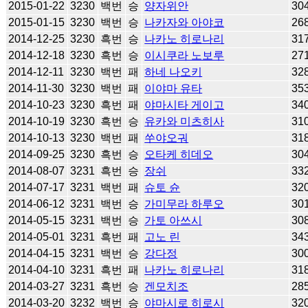
2015-01-22
3230
백번
승
양자위안
30
2015-01-15
3230
백번
승
나카자와 아야코
26
2014-12-25
3230
흑번
승
나카노 히로나리
31
2014-12-18
3230
흑번
승
이시쿠라 노보루
27
2014-12-11
3230
백번
패
하네 나오키
32
2014-11-30
3230
백번
패
이야마 유타
35
2014-10-23
3230
흑번
패
야마시타 게이고
34
2014-10-19
3230
흑번
승
유카와 미츠히사
31
2014-10-13
3230
백번
패
쑤야오궈
31
2014-09-25
3230
흑번
승
오타케 히데오
30
2014-08-07
3231
흑번
승
장쉬
33
2014-07-17
3231
백번
패
슈토 슌
32
2014-06-12
3231
백번
승
가미무라 하루오
30
2014-05-15
3231
백번
승
가토 아쓰시
30
2014-05-01
3231
흑번
패
고노 린
34
2014-04-15
3231
백번
승
강다정
30
2014-04-10
3231
흑번
패
나카노 히로나리
31
2014-03-27
3231
흑번
승
겐모치조
28
2014-03-20
3232
백번
승
야마시로 히로시
32