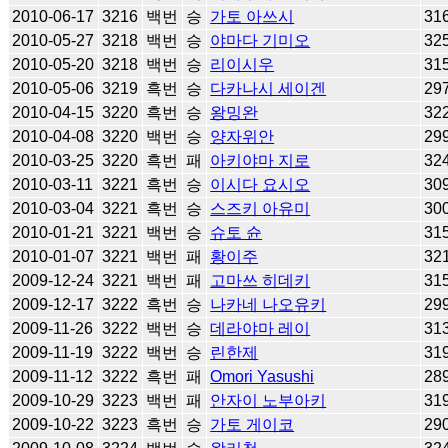
2010-06-17
3216
백번
승
가토 아쓰시
31
2010-05-27
3218
백번
승
야마다 기미오
32
2010-05-20
3218
백번
승
리이시우
31
2010-05-06
3219
흑번
승
다카나시 세이겐
29
2010-04-15
3220
흑번
승
왕밍완
32
2010-04-08
3220
백번
승
양자위안
29
2010-03-25
3220
흑번
패
아키야마 지로
32
2010-03-11
3221
흑번
승
이시다 요시오
30
2010-03-04
3221
흑번
승
스즈키 아유미
30
2010-01-21
3221
백번
승
슈토 슌
31
2010-01-07
3221
백번
패
황이주
32
2009-12-24
3221
백번
패
고마쓰 히데키
31
2009-12-17
3222
흑번
승
나카네 나오유키
29
2009-11-26
3222
백번
승
데라야마 레이
31
2009-11-19
3222
백번
승
린한제
31
2009-11-12
3222
흑번
패
Omori Yasushi
28
2009-10-29
3223
백번
패
안자이 노부아키
31
2009-10-22
3223
흑번
승
가토 게이코
29