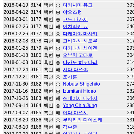
2018-04-19
3174
백번
승
다카시마 유고
30
2018-04-12
3174
백번
승
야오즈텅
32
2018-03-01
3177
백번
승
고노 다카시
30
2018-02-26
3177
백번
패
이치리키 료
34
2018-02-26
3177
백번
승
다케미야 마사키
30
2018-02-08
3178
흑번
패
고바야시 사토루
31
2018-01-25
3179
흑번
승
다카나시 세이겐
29
2018-01-18
3180
흑번
승
오부치 고타로
30
2018-01-08
3180
흑번
승
나카노 히로나리
31
2017-12-24
3181
흑번
패
시다 다쓰야
33
2017-12-21
3181
흑번
승
조치훈
31
2017-11-30
3182
백번
승
Nobuta Shigehito
27
2017-11-16
3182
백번
승
Izumitani Hideo
28
2017-10-26
3183
백번
패
쓰네이시 다카시
30
2017-09-14
3184
백번
승
Yang Chia Jung
28
2017-09-07
3185
흑번
패
이다 아쓰시
33
2017-08-20
3186
백번
승
무라카와 다이스케
33
2017-08-10
3186
백번
패
김수준
31