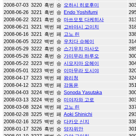
2008-07-03
3220
흑번
승
오하시 히로후미
30
2008-06-26
3221
흑번
승
Endo Yoshifumi
29
2008-06-22
3221
흑번
승
마쓰모토 다케히사
31
2008-06-21
3221
백번
패
고바야시 고이치
31
2008-06-16
3221
흑번
패
고노 린
33
2008-06-05
3222
백번
승
우치다 슈헤이
31
2008-05-29
3222
흑번
승
스기우치 마사오
28
2008-05-26
3222
흑번
승
가미무라 하루오
30
2008-05-22
3223
백번
승
시모지마 요헤이
30
2008-05-01
3223
백번
승
이마무라 도시야
32
2008-04-17
3223
백번
패
왕리청
32
2008-04-12
3223
백번
패
강동윤
35
2008-04-03
3224
백번
승
Sonoda Yasutaka
30
2008-03-13
3224
백번
승
미야자와 고로
30
2008-03-08
3224
백번
패
고노 린
33
2008-02-28
3225
백번
패
Aoki Shinichi
29
2008-02-16
3225
백번
승
다카오 신지
33
2008-01-17
3226
흑번
승
양자위안
30