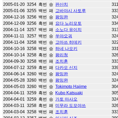
2005-01-20
3254
흑번
승
판산치
31
2005-01-06
3255
백번
패
고바야시 사토루
33
2004-12-16
3256
백번
승
왕밍완
32
2004-12-09
3256
흑번
패
요다 노리모토
33
2004-11-14
3257
백번
패
소노다 유이치
31
2004-11-11
3257
백번
승
쑤야오궈
32
2004-11-04
3258
백번
승
고마쓰 히데키
32
2004-10-16
3258
백번
승
하네 나오키
33
2004-10-14
3258
흑번
승
왕리청
32
2004-09-30
3258
백번
패
조치훈
33
2004-07-12
3259
흑번
패
다카오 신지
33
2004-06-14
3260
백번
승
왕밍완
32
2004-05-28
3260
백번
승
왕밍완
32
2004-05-03
3260
백번
승
Tokimoto Hajime
30
2004-04-11
3259
흑번
승
Kubo Katsuaki
30
2004-04-01
3259
흑번
승
가토 마사오
32
2004-03-11
3258
흑번
패
미무라 도모야쓰
32
2004-03-04
3258
백번
패
조치훈
33