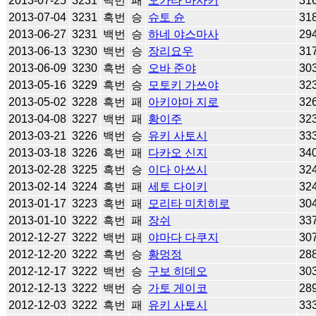
2013-07-25
3231
백번
패
오가타 마사키
31
2013-07-04
3231
흑번
승
슈토 슌
31
2013-06-27
3231
백번
승
하네 야스마사
29
2013-06-13
3230
백번
승
장리요우
31
2013-06-09
3230
흑번
승
오바 준야
30
2013-05-16
3229
흑번
승
모토키 가쓰야
32
2013-05-02
3228
흑번
패
아키야마 지로
32
2013-04-08
3227
백번
패
황이주
32
2013-03-21
3226
백번
승
유키 사토시
33
2013-03-18
3226
흑번
패
다카오 신지
34
2013-02-28
3225
흑번
승
이다 아쓰시
32
2013-02-14
3224
흑번
패
세토 다이키
32
2013-01-17
3223
흑번
패
모리타 미치히로
30
2013-01-10
3222
흑번
패
장쉬
33
2012-12-27
3222
백번
패
야마다 다쿠지
30
2012-12-20
3222
흑번
승
황멍정
28
2012-12-17
3222
백번
승
구보 히데오
30
2012-12-13
3222
백번
승
가토 게이코
28
2012-12-03
3222
흑번
패
유키 사토시
33