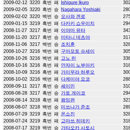
2009-02-12
3220
흑번
패
Ishigure Ikuro
30
2009-02-05
3220
흑번
승
Nagahara Yoshiaki
28
2009-02-02
3220
백번
승
오사와 겐로
27
2009-01-15
3219
흑번
패
다카키 쇼우이치
29
2008-11-27
3217
흑번
패
이야마 유타
34
2008-11-20
3217
흑번
승
미타니 데츠야
31
2008-11-06
3217
백번
승
조치훈
32
2008-10-27
3216
백번
패
구마모토 슈세이
30
2008-10-26
3216
백번
패
고노 린
33
2008-10-16
3216
흑번
패
안자이 노부아키
31
2008-10-09
3216
흑번
패
가미무라 하루오
30
2008-10-02
3216
백번
패
다케미야 요코
28
2008-09-11
3217
흑번
승
셰이민
31
2008-08-28
3217
흑번
승
가토 게이코
29
2008-08-14
3218
흑번
패
왕밍완
32
2008-08-07
3218
백번
승
미쓰나가 준조
28
2008-07-29
3219
흑번
패
온소진
32
2008-07-24
3219
흑번
패
고마쓰 히데키
31
2008-07-17
3219
백번
승
가타오카 사토시
31