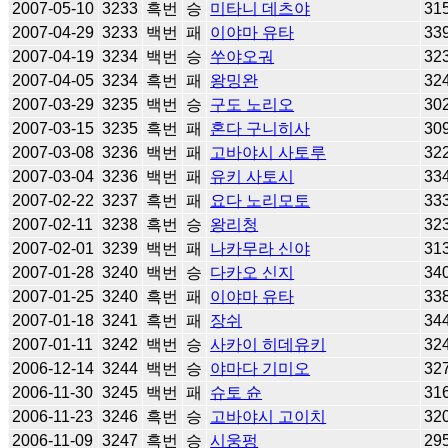
2007-05-10
3233
흑번
승
미타니 데츠야
31
2007-04-29
3233
백번
패
이야마 유타
33
2007-04-19
3234
백번
승
쑤야오궈
32
2007-04-05
3234
흑번
패
왕밍완
32
2007-03-29
3235
백번
승
구도 노리오
30
2007-03-15
3235
흑번
패
혼다 구니히사
30
2007-03-08
3236
백번
패
고바야시 사토루
32
2007-03-04
3236
백번
패
유키 사토시
33
2007-02-22
3237
흑번
패
요다 노리모토
33
2007-02-11
3238
흑번
승
왕리청
32
2007-02-01
3239
백번
패
나카무라 신야
31
2007-01-28
3240
백번
승
다카오 신지
34
2007-01-25
3240
흑번
패
이야마 유타
33
2007-01-18
3241
흑번
패
장쉬
34
2007-01-11
3242
백번
승
사카이 히데유키
32
2006-12-14
3244
백번
승
야마다 기미오
32
2006-11-30
3245
백번
패
슈토 슌
31
2006-11-23
3246
흑번
승
고바야시 고이치
32
2006-11-09
3247
흑번
승
시웅펑
29