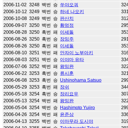
2006-11-02
3248
백번
승
쑤야오궈
32
2006-10-12
3249
백번
승
하네 나오키
33
2006-10-08
3249
백번
승
판산치
31
2006-09-07
3250
백번
승
황멍정
29
2006-08-28
3250
흑번
패
이세돌
35
2006-08-26
3250
흑번
승
장밍주
29
2006-08-26
3250
흑번
패
이세돌
35
2006-08-10
3251
백번
패
안자이 노부아키
31
2006-08-03
3251
백번
승
이야마 유타
33
2006-07-06
3252
백번
패
왕밍완
32
2006-06-22
3253
흑번
승
류시훈
32
2006-06-08
3253
흑번
승
Ushinohama Satsuo
29
2006-05-29
3253
흑번
패
장쉬
34
2006-05-18
3254
흑번
승
장리요우
30
2006-05-13
3254
백번
패
왕밍완
32
2006-05-04
3254
백번
승
Hashimoto Yujiro
29
2006-04-26
3254
백번
패
윤준상
33
2006-04-13
3255
백번
승
이마무라 도시야
31