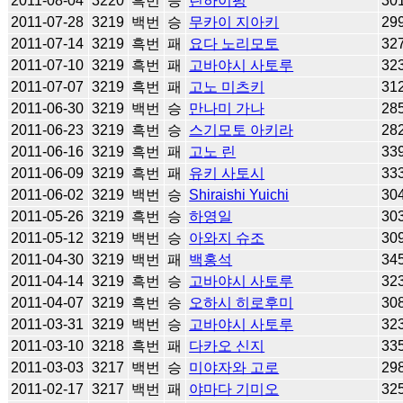
2011-08-04
3220
흑번
승
린하이펑
30
2011-07-28
3219
백번
승
무카이 지아키
29
2011-07-14
3219
흑번
패
요다 노리모토
32
2011-07-10
3219
흑번
패
고바야시 사토루
32
2011-07-07
3219
흑번
패
고노 미츠키
31
2011-06-30
3219
백번
승
만나미 가나
28
2011-06-23
3219
흑번
승
스기모토 아키라
28
2011-06-16
3219
흑번
패
고노 린
33
2011-06-09
3219
흑번
패
유키 사토시
33
2011-06-02
3219
백번
승
Shiraishi Yuichi
30
2011-05-26
3219
흑번
승
하영일
30
2011-05-12
3219
백번
승
아와지 슈조
30
2011-04-30
3219
백번
패
백홍석
34
2011-04-14
3219
흑번
승
고바야시 사토루
32
2011-04-07
3219
흑번
승
오하시 히로후미
30
2011-03-31
3219
백번
승
고바야시 사토루
32
2011-03-10
3218
흑번
패
다카오 신지
33
2011-03-03
3217
백번
승
미야자와 고로
29
2011-02-17
3217
백번
패
야마다 기미오
32