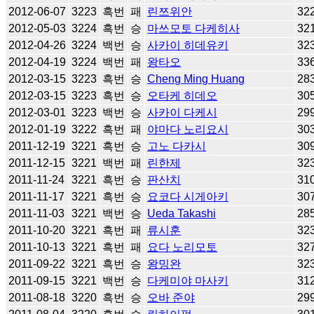
2012-06-07
3223
흑번
패
린쯔위안
32
2012-05-03
3224
흑번
승
마쓰모토 다케히사
32
2012-04-26
3224
백번
승
사카이 히데유키
32
2012-04-19
3224
백번
패
왕타오
33
2012-03-15
3223
흑번
승
Cheng Ming Huang
28
2012-03-15
3223
흑번
승
오타케 히데오
30
2012-03-01
3223
백번
승
사카이 다케시
29
2012-01-19
3222
흑번
패
야마다 노리요시
30
2011-12-19
3221
흑번
승
고노 다카시
30
2011-12-15
3221
백번
패
린한제
32
2011-11-24
3221
흑번
승
판산치
31
2011-11-17
3221
흑번
승
요코다 시게아키
30
2011-11-03
3221
백번
승
Ueda Takashi
28
2011-10-20
3221
흑번
패
류시훈
32
2011-10-13
3221
흑번
패
요다 노리모토
32
2011-09-22
3221
흑번
승
왕밍완
32
2011-09-15
3221
백번
승
다케미야 마사키
31
2011-08-18
3220
흑번
승
오바 준야
29