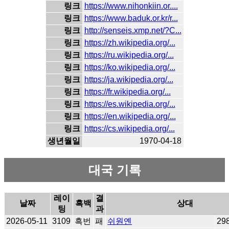
링크
https://www.nihonkiin.or....
링크
https://www.baduk.or.kr/r...
링크
http://senseis.xmp.net/?C...
링크
https://zh.wikipedia.org/...
링크
https://ru.wikipedia.org/...
링크
https://ko.wikipedia.org/...
링크
https://ja.wikipedia.org/...
링크
https://fr.wikipedia.org/...
링크
https://es.wikipedia.org/...
링크
https://en.wikipedia.org/...
링크
https://cs.wikipedia.org/...
생년월일
1970-04-18
대국 기록
레이
결
날짜
흑백
상대
팅
과
2026-05-11
3109
흑번
패
쉬원옌
29