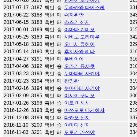
2017-07-20
3187
흑번
패
안자이 노부아키
32
2017-07-17
3187
백번
승
무라카와 다이스케
33
2017-06-22
3188
백번
패
쉬자위안
34
2017-06-15
3188
흑번
패
스즈키 신지
32
2017-06-01
3189
백번
승
야마다 기미오
31
2017-05-25
3189
흑번
패
시바노 도라마루
34
2017-05-18
3190
백번
패
오니시 류헤이
32
2017-05-14
3190
흑번
승
후지사와 리나
31
2017-04-27
3191
백번
패
우바이이
31
2017-04-06
3192
백번
승
오가키 유사쿠
31
2017-03-23
3193
흑번
승
누마다테 사키야
30
2017-02-23
3194
백번
패
왕밍완
31
2017-02-16
3194
백번
승
누마다테 사키야
30
2017-02-09
3195
백번
패
이시이 구니오
30
2017-01-26
3196
흑번
승
이토 마사시
29
2016-12-26
3198
흑번
승
마쓰모토 다케히사
31
2016-12-08
3199
백번
패
다카오 신지
33
2016-11-10
3200
백번
승
야마다 신지
29
2016-11-03
3201
흑번
패
모토키 가쓰야
33