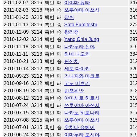
2011-02-07
3216
백번
패
이야마 유타
34
2011-02-03
3216
백번
승
쓰루야마 아쓰시
31
2011-01-20
3216
백번
패
장쉬
34
2011-01-13
3216
흑번
승
Sato Fumitoshi
27
2010-12-09
3214
흑번
승
왕리청
31
2010-12-02
3214
백번
승
Yang Chia Jung
29
2010-11-18
3213
백번
패
나카무라 신야
31
2010-11-11
3213
흑번
패
하네 나오키
33
2010-10-21
3213
백번
승
판산치
31
2010-10-14
3212
흑번
패
세토 다이키
32
2010-09-23
3212
백번
패
가나자와 마코토
31
2010-09-16
3212
백번
패
고노 미츠키
31
2010-08-19
3213
흑번
패
린쯔위안
31
2010-08-12
3213
흑번
승
야마시로 히로시
31
2010-07-24
3214
백번
패
쓰루야마 아쓰시
31
2010-07-15
3214
백번
패
나카노 히로나리
31
2010-07-08
3215
흑번
패
쓰루야마 아쓰시
31
2010-07-01
3215
흑번
승
우치다 슈헤이
31
2010-06-24
3216
흑번
패
이마무라 도시야
31