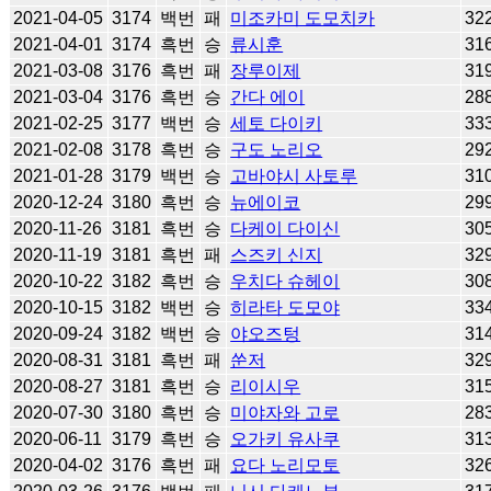
2021-04-05
3174
백번
패
미조카미 도모치카
32
2021-04-01
3174
흑번
승
류시훈
31
2021-03-08
3176
흑번
패
장루이제
31
2021-03-04
3176
흑번
승
간다 에이
28
2021-02-25
3177
백번
승
세토 다이키
33
2021-02-08
3178
흑번
승
구도 노리오
29
2021-01-28
3179
백번
승
고바야시 사토루
31
2020-12-24
3180
흑번
승
뉴에이코
29
2020-11-26
3181
흑번
승
다케이 다이신
30
2020-11-19
3181
흑번
패
스즈키 신지
32
2020-10-22
3182
흑번
승
우치다 슈헤이
30
2020-10-15
3182
백번
승
히라타 도모야
33
2020-09-24
3182
백번
승
야오즈텅
31
2020-08-31
3181
흑번
패
쑨저
32
2020-08-27
3181
흑번
승
리이시우
31
2020-07-30
3180
흑번
승
미야자와 고로
28
2020-06-11
3179
흑번
승
오가키 유사쿠
31
2020-04-02
3176
흑번
패
요다 노리모토
32