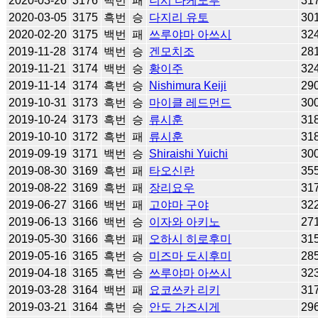
2020-03-26
3176
백번
패
니시 다케노부
31
2020-03-05
3175
흑번
승
다지리 유토
30
2020-02-20
3175
백번
패
쓰루야마 아쓰시
32
2019-11-28
3174
백번
승
겐모치조
28
2019-11-21
3174
백번
승
황이주
32
2019-11-14
3174
흑번
승
Nishimura Keiji
29
2019-10-31
3173
흑번
승
마이클 레드먼드
30
2019-10-24
3173
흑번
승
류시훈
31
2019-10-10
3172
흑번
패
류시훈
31
2019-09-19
3171
백번
승
Shiraishi Yuichi
30
2019-08-30
3169
흑번
패
타오신란
35
2019-08-22
3169
흑번
패
장리요우
31
2019-06-27
3166
백번
패
고야마 구야
32
2019-06-13
3166
백번
승
이자와 아키노
27
2019-05-30
3166
흑번
패
오하시 히로후미
31
2019-05-16
3165
흑번
승
미즈마 도시후미
28
2019-04-18
3165
흑번
승
쓰루야마 아쓰시
32
2019-03-28
3164
백번
패
요코쓰카 리키
31
2019-03-21
3164
흑번
승
안도 가즈시게
29