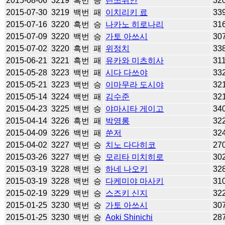
2015-08-06
3219
흑번
승
린쯔위안
32
2015-07-30
3219
백번
패
이치리키 료
33
2015-07-16
3220
흑번
승
나카노 히로나리
31
2015-07-09
3220
백번
승
가토 아쓰시
30
2015-07-02
3220
흑번
패
위정치
33
2015-06-21
3221
흑번
패
유카와 미츠히사
31
2015-05-28
3223
백번
패
시다 다쓰야
33
2015-05-21
3223
백번
승
이마무라 도시야
32
2015-05-14
3224
백번
패
김수준
32
2015-04-23
3225
백번
승
야마시타 게이고
34
2015-04-14
3226
흑번
패
박영롱
32
2015-04-09
3226
백번
패
쑨저
32
2015-04-02
3227
백번
승
치노 다다히코
27
2015-03-26
3227
백번
승
모리타 미치히로
30
2015-03-19
3228
백번
승
하네 나오키
32
2015-03-19
3228
백번
승
다케미야 마사키
31
2015-02-19
3229
백번
승
스즈키 신지
32
2015-01-25
3230
백번
승
가토 아쓰시
30
2015-01-25
3230
백번
승
Aoki Shinichi
28