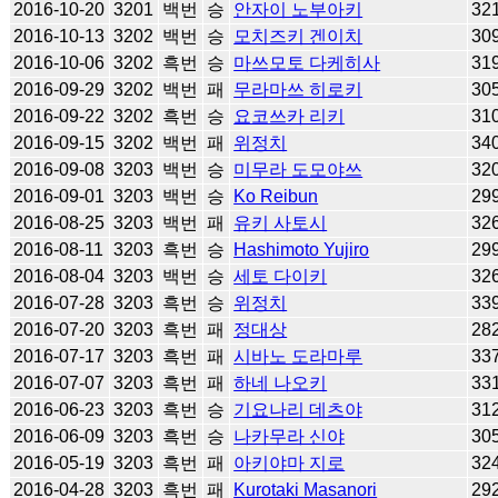
2016-10-20
3201
백번
승
안자이 노부아키
32
2016-10-13
3202
백번
승
모치즈키 겐이치
30
2016-10-06
3202
흑번
승
마쓰모토 다케히사
31
2016-09-29
3202
백번
패
무라마쓰 히로키
30
2016-09-22
3202
흑번
승
요코쓰카 리키
31
2016-09-15
3202
백번
패
위정치
34
2016-09-08
3203
백번
승
미무라 도모야쓰
32
2016-09-01
3203
백번
승
Ko Reibun
29
2016-08-25
3203
백번
패
유키 사토시
32
2016-08-11
3203
흑번
승
Hashimoto Yujiro
29
2016-08-04
3203
백번
승
세토 다이키
32
2016-07-28
3203
흑번
승
위정치
33
2016-07-20
3203
흑번
패
정대상
28
2016-07-17
3203
흑번
패
시바노 도라마루
33
2016-07-07
3203
흑번
패
하네 나오키
33
2016-06-23
3203
흑번
승
기요나리 데츠야
31
2016-06-09
3203
흑번
승
나카무라 신야
30
2016-05-19
3203
흑번
패
아키야마 지로
32
2016-04-28
3203
흑번
패
Kurotaki Masanori
29