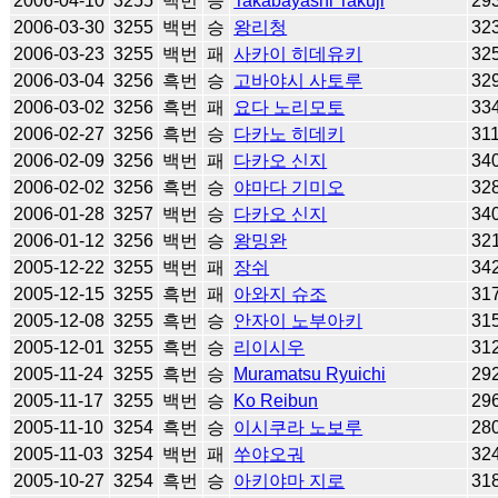
2006-04-10
3255
백번
승
Takabayashi Takuji
29
2006-03-30
3255
백번
승
왕리청
32
2006-03-23
3255
백번
패
사카이 히데유키
32
2006-03-04
3256
흑번
승
고바야시 사토루
32
2006-03-02
3256
흑번
패
요다 노리모토
33
2006-02-27
3256
흑번
승
다카노 히데키
31
2006-02-09
3256
백번
패
다카오 신지
34
2006-02-02
3256
흑번
승
야마다 기미오
32
2006-01-28
3257
백번
승
다카오 신지
34
2006-01-12
3256
백번
승
왕밍완
32
2005-12-22
3255
백번
패
장쉬
34
2005-12-15
3255
흑번
패
아와지 슈조
31
2005-12-08
3255
흑번
승
안자이 노부아키
31
2005-12-01
3255
흑번
승
리이시우
31
2005-11-24
3255
흑번
승
Muramatsu Ryuichi
29
2005-11-17
3255
백번
승
Ko Reibun
29
2005-11-10
3254
흑번
승
이시쿠라 노보루
28
2005-11-03
3254
백번
패
쑤야오궈
32
2005-10-27
3254
흑번
승
아키야마 지로
31