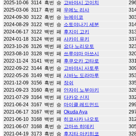
2025-10-06
3114
흑번
승
고바야시 고이치
29
2025-03-06
3117
흑번
패
우에노 리사
31
2024-09-30
3122
흑번
승
뉴에이코
30
2024-08-29
3122
백번
승
소토야나기 세분
31
2024-06-17
3122
백번
패
후지이 고키
31
2024-01-18
3124
백번
패
사카이 유키
33
2023-10-26
3126
백번
패
요다 노리모토
32
2023-08-10
3128
백번
패
쓰루야마 아쓰시
32
2022-11-24
3141
백번
패
후쿠오카 고타로
33
2022-09-22
3144
흑번
승
고바야시 사토루
30
2022-05-26
3149
백번
패
시바노 도라마루
35
2021-12-09
3156
흑번
패
장쉬
33
2021-09-23
3160
흑번
패
안자이 노부아키
32
2021-07-29
3164
백번
패
다카오 신지
33
2021-06-24
3167
백번
승
마이클 레드먼드
29
2021-06-17
3167
백번
패
Okuda Aya
29
2021-06-10
3168
백번
패
히코사카 나오토
31
2021-06-07
3168
흑번
승
고마쓰 히데키
30
2021-04-19
3173
흑번
승
후지타 아키히코
32