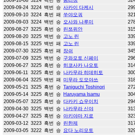
2009-10-08
3224
백번
승
왕리청
32
2009-09-24
3224
백번
승
사카이 다케시
29
2009-09-10
3224
흑번
패
쑤야오궈
32
2009-09-03
3224
백번
승
오사와 나루미
27
2009-08-27
3225
흑번
승
린쯔위안
31
2009-08-20
3225
백번
승
고노 린
33
2009-08-15
3225
백번
패
고노 린
33
2009-07-30
3225
흑번
패
장쉬
34
2009-07-09
3225
백번
승
구와모토 신페이
29
2009-06-27
3225
흑번
승
히코사카 나오토
31
2009-06-11
3225
흑번
승
나카무라 히데히토
30
2009-06-04
3225
백번
패
미무라 도모야쓰
31
2009-05-21
3225
흑번
승
Taniguchi Toshinori
27
2009-05-14
3225
흑번
승
Haruyama Isamu
30
2009-05-07
3225
흑번
승
다카키 쇼우이치
29
2009-04-30
3225
백번
승
나카무라 신야
31
2009-04-27
3225
흑번
승
아키야마 지로
32
2009-03-12
3223
흑번
승
린한제
31
2009-03-05
3222
흑번
승
요다 노리모토
32