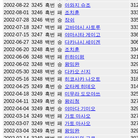
2002-08-22
3245
흑번
승
아와지 슈조
31
2002-08-01
3246
흑번
패
조치훈
33
2002-07-28
3246
백번
승
장쉬
33
2002-07-18
3247
백번
패
고바야시 사토루
33
2002-07-15
3247
흑번
패
야마시타 게이고
33
2002-06-27
3248
백번
승
다카나시 세이겐
30
2002-06-20
3248
흑번
승
조치훈
33
2002-06-06
3248
백번
패
린하이펑
32
2002-06-02
3248
백번
승
왕밍완
32
2002-05-30
3248
백번
승
다카오 신지
33
2002-05-16
3248
백번
패
히코사카 나오토
31
2002-04-25
3249
흑번
승
오타케 히데오
31
2002-04-18
3249
흑번
패
미무라 도모야쓰
32
2002-04-11
3249
흑번
승
왕리청
32
2002-04-04
3249
흑번
승
야마다 기미오
32
2002-03-14
3249
백번
패
가토 마사오
32
2002-03-07
3249
백번
패
가토 마사오
32
2002-03-04
3249
흑번
패
왕밍완
32