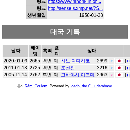
링크
https://www.nihonkiin.or....
링크
http://senseis.xmp.net/?S...
생년월일
1958-01-28
대국 기록
레이
결
날짜
흑백
상대
팅
과
2020-01-09
2665
백번
패
치노 다다히코
2699
♂
|
n
2011-01-13
2725
백번
패
조선진
3216
♂
|
g
2005-11-14
2762
흑번
패
고바야시 이즈미
2963
♀
|
g
문의
Rémi Coulom
. Powered by
joedb, the C++ database
.