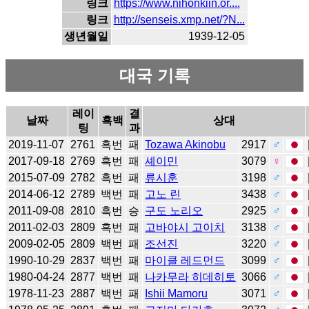
링크
https://www.nihonkiin.or....
링크
http://senseis.xmp.net/?N...
생년월일
1939-12-05
대국 기록
레이
결
날짜
흑백
상대
팅
과
2019-11-07
2761
흑번
패
Tozawa Akinobu
2917
♂
2017-09-18
2769
흑번
패
셰이민
3079
♀
2015-07-09
2782
흑번
패
류시훈
3198
♂
2014-06-12
2789
백번
패
고노 린
3438
♂
2011-09-08
2810
흑번
승
구도 노리오
2925
♂
2011-02-03
2809
흑번
패
고바야시 고이치
3138
♂
2009-02-05
2809
백번
패
조선진
3220
♂
1990-10-29
2837
백번
패
마이클 레드먼드
3099
♂
1980-04-24
2877
백번
패
나카무라 히데히토
3066
♂
1978-11-23
2887
백번
패
Ishii Mamoru
3071
♂