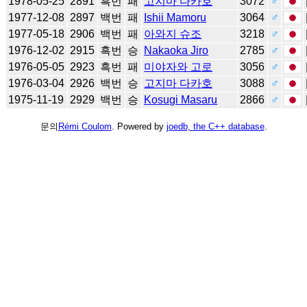
1978-05-25
2891
흑번
패
고지마 다카호
3072
♂
1977-12-08
2897
백번
패
Ishii Mamoru
3064
♂
1977-05-18
2906
백번
패
아와지 슈조
3218
♂
1976-12-02
2915
흑번
승
Nakaoka Jiro
2785
♂
1976-05-05
2923
흑번
패
미야자와 고로
3056
♂
1976-03-04
2926
백번
승
고지마 다카호
3088
♂
1975-11-19
2929
백번
승
Kosugi Masaru
2866
♂
문의
Rémi Coulom
. Powered by
joedb, the C++ database
.