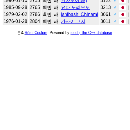
1990-01-10
2755
백번
패
천자루이(銳)
3122
♂
1985-09-28
2765
백번
패
요다 노리모토
3213
♂
1979-02-02
2786
흑번
패
Ishibashi Chinami
3061
♂
1976-01-28
2804
백번
패
가사이 고지
3011
♂
문의
Rémi Coulom
. Powered by
joedb, the C++ database
.