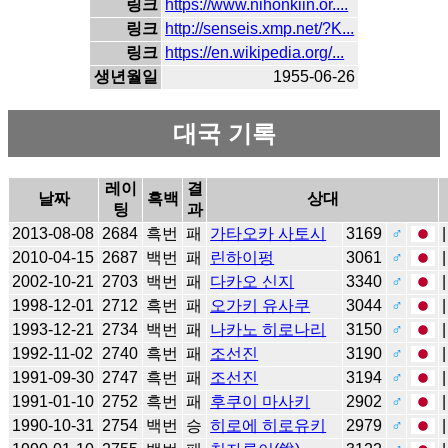
링크
https://www.nihonkiin.or....
링크
http://senseis.xmp.net/?K...
링크
https://en.wikipedia.org/...
생년월일
1955-06-26
대국 기록
레이
결
날짜
흑백
상대
팅
과
2013-08-08
2684
흑번
패
가타오카 사토시
3169
♂
2010-04-15
2687
백번
패
린하이펑
3061
♂
2002-10-21
2703
백번
패
다카오 신지
3340
♂
1998-12-01
2712
흑번
패
오가키 유사쿠
3044
♂
1993-12-21
2734
백번
패
나카노 히로나리
3150
♂
1992-11-02
2740
흑번
패
조선진
3190
♂
1991-09-30
2747
흑번
패
조선진
3194
♂
1991-01-10
2752
흑번
패
후쿠이 마사키
2902
♂
1990-10-31
2754
백번
승
히로에 히로유키
2979
♂