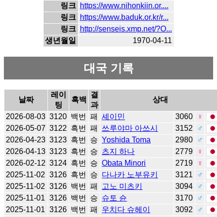
링크
https://www.nihonkiin.or....
링크
https://www.baduk.or.kr/r...
링크
http://senseis.xmp.net/?O...
생년월일
1970-04-11
대국 기록
레이
결
날짜
흑백
상대
팅
과
2026-08-03
3120
백번
패
셰이민
3060
♀
2026-05-07
3122
흑번
패
쓰루야마 아쓰시
3152
♂
2026-04-23
3123
흑번
승
Yoshida Toma
2980
♂
2026-04-13
3123
흑번
승
츠지 하나
2779
♀
2026-02-12
3124
흑번
승
Obata Minori
2719
♀
2025-11-02
3126
흑번
승
다나카 노부유키
3121
♂
2025-11-02
3126
백번
패
고노 미츠키
3094
♂
2025-11-01
3126
백번
승
슈토 슌
3170
♂
2025-11-01
3126
백번
패
우치다 슈헤이
3092
♂