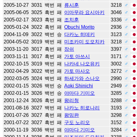
2005-10-27
3031
백번
패
류시훈
3218
♂
2005-06-05
3025
흑번
패
이마무라 요시아키
3046
♂
2005-02-17
3023
흑번
패
조치훈
3336
♂
2005-01-24
3022
흑번
패
Obuchi Morito
2936
♂
2004-11-09
3022
백번
승
다카노 히데키
3123
♂
2004-05-02
3019
백번
패
미조카미 도모치카
3218
♂
2003-11-20
3017
흑번
패
장쉬
3397
♂
2003-11-11
3017
흑번
패
가토 아쓰시
3171
♂
2002-10-15
3019
백번
패
나카네 나오유키
3002
♂
2002-04-29
3022
백번
패
가토 마사오
3272
♂
2002-03-05
3024
백번
패
하세가와 스나오
2990
♂
2002-01-15
3026
백번
승
Aoki Shinichi
2949
♂
2002-01-15
3026
백번
승
야마다 기미오
3285
♂
2001-12-24
3026
흑번
패
왕리청
3288
♂
2001-08-16
3027
백번
패
나카노 히로나리
3193
♂
2001-07-26
3027
흑번
패
왕밍완
3298
♂
2001-07-22
3027
흑번
패
구도 노리오
3152
♂
2000-11-19
3036
백번
패
야마다 기미오
3284
♂