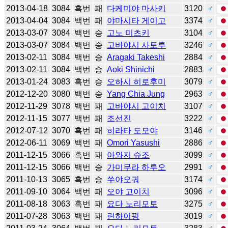
2013-04-18
3084
흑번
패
다케미야 마사키
3120
♂
2013-04-04
3084
백번
패
야마시타 게이고
3374
♂
2013-03-07
3084
백번
승
고노 미츠키
3104
♂
2013-03-07
3084
백번
승
고바야시 사토루
3246
♂
2013-02-11
3084
백번
승
Aragaki Takeshi
2884
♂
2013-02-11
3084
백번
승
Aoki Shinichi
2883
♂
2013-01-24
3083
흑번
승
오하시 히로후미
3079
♂
2012-12-20
3080
백번
승
Yang Chia Jung
2963
♂
2012-11-29
3078
백번
패
고바야시 고이치
3107
♂
2012-11-15
3077
백번
패
조선진
3222
♂
2012-07-12
3070
흑번
패
히라타 도모야
3146
♂
2012-06-11
3069
백번
패
Omori Yasushi
2886
♂
2011-12-15
3066
흑번
패
아와지 슈조
3099
♂
2011-12-15
3066
백번
승
가미무라 하루오
2991
♂
2011-10-13
3065
흑번
승
쑤야오궈
3174
♂
2011-09-10
3064
백번
패
오야 고이치
3096
♂
2011-08-18
3063
흑번
패
요다 노리모토
3275
♂
2011-07-28
3063
백번
패
린하이펑
3019
♂