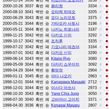
2000-11-14
3036
흑번
패
미조카미 도모치카
3238
♂
2000-10-26
3037
흑번
패
왕리청
3334
♂
2000-08-10
3041
백번
승
오타케 히데오
3205
♂
2000-06-29
3043
흑번
패
요다 노리모토
3375
♂
2000-05-21
3044
흑번
승
가타오카 사토시
3196
♂
2000-05-11
3044
흑번
승
나카노 히로나리
3187
♂
1999-11-15
3042
백번
패
다카오 신지
3292
♂
1999-10-17
3042
백번
패
조치훈
3335
♂
1999-07-22
3042
흑번
패
기요나리 데츠야
3164
♂
1999-07-01
3042
흑번
패
다카오 신지
3290
♂
1999-06-14
3043
백번
패
Kitano Ryo
3080
♂
1999-05-09
3044
흑번
승
다카키 쇼우이치
3092
♂
1999-04-29
3044
백번
승
황멍정
2904
♂
1999-01-11
3045
흑번
승
야다 나오키
2963
♂
1998-12-01
3044
백번
승
Kanagawa Masaaki
2712
♂
1998-12-01
3044
흑번
승
이시다 아쓰시
2973
♂
1998-10-20
3043
흑번
승
Yang Chia Jung
3050
♂
1998-07-30
3040
흑번
패
고바야시 고이치
3371
♂
1998-04-30
3036
흑번
승
Konagai Masaru
2807
♂