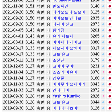
2021-11-06
3151
백번
승
Kurotaki Masaki
2934
♂
2021-11-06
3151
백번
승
린쯔위안
3140
♂
2021-09-20
3150
흑번
승
나카오노다 도모미
3125
♂
2021-09-20
3150
백번
승
야마모토 겐타로
2835
♂
2021-09-20
3150
백번
승
다지마 신고
2873
♂
2021-04-05
3143
흑번
패
왕리청
3201
♂
2021-04-01
3143
흑번
패
유키 사토시
3265
♂
2021-03-01
3142
흑번
승
야마시타 게이고
3380
♂
2020-08-17
3133
백번
승
시모지마 요헤이
3017
♂
2020-08-17
3133
백번
패
고토 슌고
3040
♂
2020-06-11
3131
백번
패
조선진
3179
♂
2019-12-05
3127
흑번
패
고야마 구야
3231
♂
2019-11-04
3127
백번
패
스즈키 아유미
3078
♀
2019-11-04
3127
백번
패
김수준
3160
♂
2019-11-03
3127
흑번
패
이마무라 요시아키
3043
♂
2019-11-03
3127
흑번
승
간다 에이
2872
♂
2019-09-30
3128
백번
승
Yashiro Kumiko
2826
♀
2019-09-30
3128
흑번
승
고토 슌고
3044
♂
2019-09-30
3128
흑번
승
미타니 데츠야
3126
♂