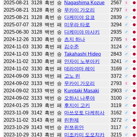
2025-08-21
3128
흑번
승
Nagashima Kozue
2567
♀
2025-08-21
3128
흑번
승
무카이 가오리
2797
♀
2025-08-21
3128
흑번
승
다케미야 요코
2839
♂
2025-07-07
3128
백번
패
미우라 타로
3294
♂
2025-06-30
3128
백번
승
다케미야 마사키
2935
♂
2024-12-26
3130
흑번
승
츠지 하나
2785
♀
2024-11-03
3130
흑번
패
김수준
3124
♂
2024-11-03
3130
흑번
승
Takahashi Hideo
2843
♂
2024-11-02
3130
흑번
패
안자이 노부아키
3241
♂
2024-11-02
3130
흑번
패
데라야마 레이
3169
♂
2024-09-09
3133
백번
패
고노 린
3372
♂
2024-09-02
3133
백번
승
무카이 가오리
2793
♀
2024-09-02
3133
백번
승
Kurotaki Masaki
2903
♂
2024-09-02
3133
백번
승
오하시 나루야
3100
♂
2024-01-25
3139
흑번
패
후지이 고키
3119
♂
2023-11-09
3142
흑번
승
마쓰모토 다케히사
3162
♂
2023-11-02
3143
흑번
패
린한제
3272
♂
2023-10-29
3143
백번
승
린쯔위안
3117
♂
2023-10-29
3143
흑번
패
미조카미 도모치카
3215
♂