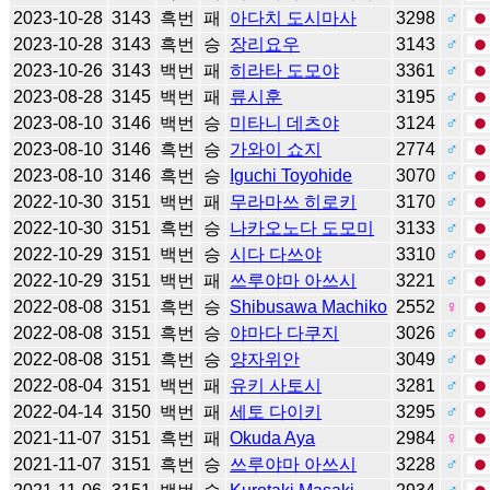
2023-10-28
3143
흑번
패
아다치 도시마사
3298
♂
2023-10-28
3143
흑번
승
장리요우
3143
♂
2023-10-26
3143
백번
패
히라타 도모야
3361
♂
2023-08-28
3145
백번
패
류시훈
3195
♂
2023-08-10
3146
백번
승
미타니 데츠야
3124
♂
2023-08-10
3146
흑번
승
가와이 쇼지
2774
♂
2023-08-10
3146
흑번
승
Iguchi Toyohide
3070
♂
2022-10-30
3151
백번
패
무라마쓰 히로키
3170
♂
2022-10-30
3151
흑번
승
나카오노다 도모미
3133
♂
2022-10-29
3151
백번
승
시다 다쓰야
3310
♂
2022-10-29
3151
백번
패
쓰루야마 아쓰시
3221
♂
2022-08-08
3151
흑번
승
Shibusawa Machiko
2552
♀
2022-08-08
3151
흑번
승
야마다 다쿠지
3026
♂
2022-08-08
3151
흑번
승
양자위안
3049
♂
2022-08-04
3151
백번
패
유키 사토시
3281
♂
2022-04-14
3150
백번
패
세토 다이키
3295
♂
2021-11-07
3151
흑번
패
Okuda Aya
2984
♀
2021-11-07
3151
흑번
승
쓰루야마 아쓰시
3228
♂