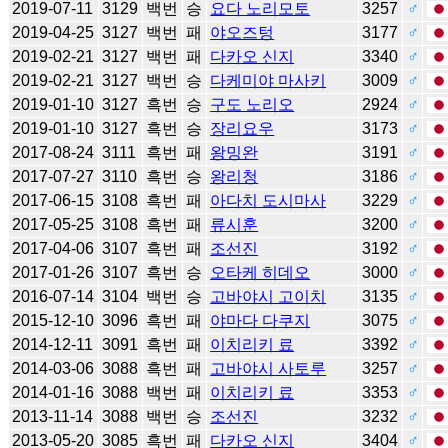
2019-07-11
3129
백번
승
요다 노리모토
3257
♂
2019-04-25
3127
백번
패
야오즈텅
3177
♂
2019-02-21
3127
백번
패
다카오 신지
3340
♂
2019-02-21
3127
백번
승
다케미야 마사키
3009
♂
2019-01-10
3127
흑번
승
구도 노리오
2924
♂
2019-01-10
3127
흑번
승
장리요우
3173
♂
2017-08-24
3111
흑번
패
왕밍완
3191
♂
2017-07-27
3110
흑번
승
왕리청
3186
♂
2017-06-15
3108
흑번
패
아다치 도시마사
3229
♂
2017-05-25
3108
흑번
패
류시훈
3200
♂
2017-04-06
3107
흑번
패
조선진
3192
♂
2017-01-26
3107
흑번
승
오타케 히데오
3000
♂
2016-07-14
3104
백번
승
고바야시 고이치
3135
♂
2015-12-10
3096
흑번
패
야마다 다쿠지
3075
♂
2014-12-11
3091
흑번
패
이치리키 료
3392
♂
2014-03-06
3088
흑번
패
고바야시 사토루
3257
♂
2014-01-16
3088
백번
패
이치리키 료
3353
♂
2013-11-14
3088
백번
승
조선진
3232
♂
2013-05-20
3085
흑번
패
다카오 신지
3404
♂