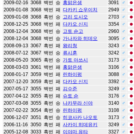
2009-02-16
3068
백번
승
홍맑은샘
3091
♂
2009-01-08
3068
백번
패
다카키 쇼우이치
2949
♂
2009-01-08
3068
흑번
승
고리 도시오
2703
♂
2008-12-25
3068
백번
패
다카오 신지
3354
♂
2008-12-04
3068
백번
승
고토 슌고
2960
♂
2008-12-04
3068
백번
승
가나자와 히데오
3095
♂
2008-09-13
3067
흑번
패
왕리청
3243
♂
2008-07-12
3067
백번
승
류시훈
3242
♂
2008-05-20
3065
흑번
승
가토 아쓰시
3173
♂
2008-03-03
3061
백번
패
홍맑은샘
3106
♂
2008-01-17
3059
백번
패
린하이펑
3088
♂
2007-12-20
3059
흑번
패
다카오 신지
3392
♂
2007-05-17
3055
백번
패
김수준
3249
♂
2007-04-12
3055
흑번
패
슈토 슌
3176
♂
2007-03-08
3055
흑번
승
나카무라 신야
3140
♂
2007-02-22
3054
흑번
승
린하이펑
3108
♂
2006-12-07
3051
흑번
승
히코사카 나오토
3173
♂
2006-11-16
3050
흑번
패
사카이 히데유키
3249
♂
2005-12-08
3033
흑번
패
이야마 유타
3327
♂