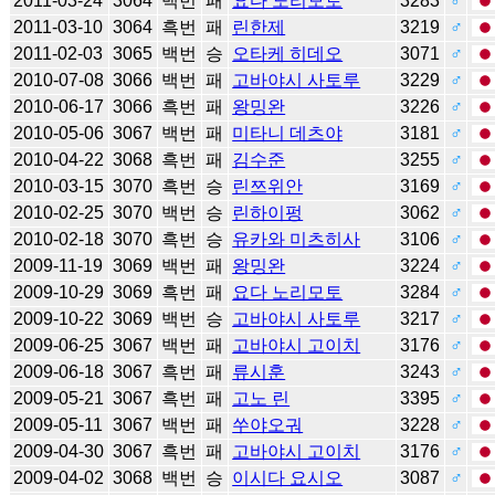
2011-03-24
3064
백번
패
요다 노리모토
3283
♂
2011-03-10
3064
흑번
패
린한제
3219
♂
2011-02-03
3065
백번
승
오타케 히데오
3071
♂
2010-07-08
3066
백번
패
고바야시 사토루
3229
♂
2010-06-17
3066
흑번
패
왕밍완
3226
♂
2010-05-06
3067
백번
패
미타니 데츠야
3181
♂
2010-04-22
3068
흑번
패
김수준
3255
♂
2010-03-15
3070
흑번
승
린쯔위안
3169
♂
2010-02-25
3070
백번
승
린하이펑
3062
♂
2010-02-18
3070
흑번
승
유카와 미츠히사
3106
♂
2009-11-19
3069
백번
패
왕밍완
3224
♂
2009-10-29
3069
흑번
패
요다 노리모토
3284
♂
2009-10-22
3069
백번
승
고바야시 사토루
3217
♂
2009-06-25
3067
백번
패
고바야시 고이치
3176
♂
2009-06-18
3067
흑번
패
류시훈
3243
♂
2009-05-21
3067
흑번
패
고노 린
3395
♂
2009-05-11
3067
백번
패
쑤야오궈
3228
♂
2009-04-30
3067
흑번
패
고바야시 고이치
3176
♂
2009-04-02
3068
백번
승
이시다 요시오
3087
♂