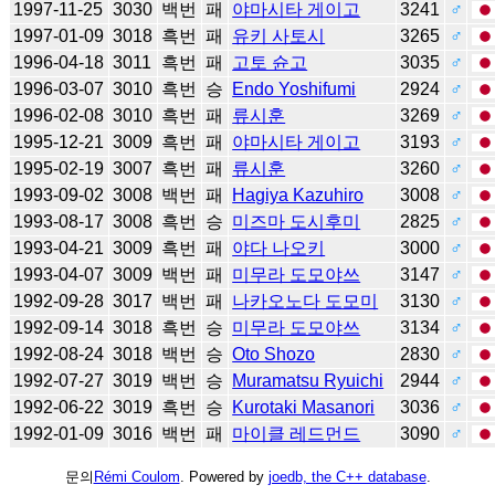
1997-11-25
3030
백번
패
야마시타 게이고
3241
♂
1997-01-09
3018
흑번
패
유키 사토시
3265
♂
1996-04-18
3011
흑번
패
고토 슌고
3035
♂
1996-03-07
3010
흑번
승
Endo Yoshifumi
2924
♂
1996-02-08
3010
흑번
패
류시훈
3269
♂
1995-12-21
3009
흑번
패
야마시타 게이고
3193
♂
1995-02-19
3007
흑번
패
류시훈
3260
♂
1993-09-02
3008
백번
패
Hagiya Kazuhiro
3008
♂
1993-08-17
3008
흑번
승
미즈마 도시후미
2825
♂
1993-04-21
3009
흑번
패
야다 나오키
3000
♂
1993-04-07
3009
백번
패
미무라 도모야쓰
3147
♂
1992-09-28
3017
백번
패
나카오노다 도모미
3130
♂
1992-09-14
3018
흑번
승
미무라 도모야쓰
3134
♂
1992-08-24
3018
백번
승
Oto Shozo
2830
♂
1992-07-27
3019
백번
승
Muramatsu Ryuichi
2944
♂
1992-06-22
3019
흑번
승
Kurotaki Masanori
3036
♂
1992-01-09
3016
백번
패
마이클 레드먼드
3090
♂
문의
Rémi Coulom
. Powered by
joedb, the C++ database
.