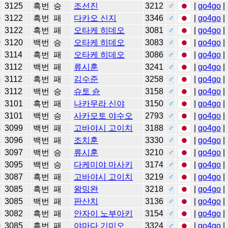
6
3125
흑번
승
조선진
3212
♂
|
go4go
|
9
3122
흑번
패
다카오 신지
3346
♂
|
go4go
|
2
3122
흑번
패
오타케 히데오
3081
♂
|
go4go
|
0
3120
백번
승
오타케 히데오
3083
♂
|
go4go
|
8
3114
흑번
패
오타케 히데오
3086
♂
|
go4go
|
2
3112
백번
패
류시훈
3241
♂
|
go4go
|
5
3112
흑번
패
김수준
3258
♂
|
go4go
|
5
3112
백번
승
슈토 슌
3158
♂
|
go4go
|
2
3101
흑번
패
나카무라 신야
3150
♂
|
go4go
|
2
3101
백번
승
사카모토 야수오
2793
♂
|
go4go
|
6
3099
백번
패
고바야시 고이치
3188
♂
|
go4go
|
2
3096
백번
패
조치훈
3330
♂
|
go4go
|
6
3097
백번
승
류시훈
3210
♂
|
go4go
|
7
3095
백번
승
다케미야 마사키
3174
♂
|
go4go
|
9
3087
흑번
패
고바야시 고이치
3219
♂
|
go4go
|
4
3085
흑번
패
왕밍완
3218
♂
|
go4go
|
1
3085
백번
패
판산치
3136
♂
|
go4go
|
8
3082
흑번
패
안자이 노부아키
3154
♂
|
go4go
|
0
3085
흑번
패
야마다 기미오
3324
♂
|
go4go
|