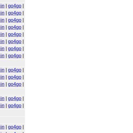
iin
|
go4go
|
iin
|
go4go
|
iin
|
go4go
|
iin
|
go4go
|
iin
|
go4go
|
iin
|
go4go
|
iin
|
go4go
|
iin
|
go4go
|
iin
|
go4go
|
iin
|
go4go
|
iin
|
go4go
|
iin
|
go4go
|
iin
|
go4go
|
iin
|
go4go
|