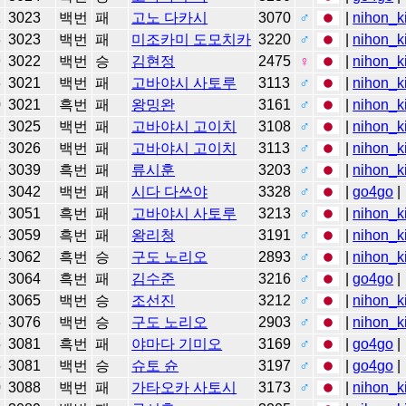
1
3023
백번
패
고노 다카시
3070
♂
|
nihon_k
3
3023
백번
패
미조카미 도모치카
3220
♂
|
nihon_k
9
3022
백번
승
김현정
2475
♀
|
nihon_k
6
3021
백번
패
고바야시 사토루
3113
♂
|
nihon_k
0
3021
흑번
패
왕밍완
3161
♂
|
nihon_k
1
3025
백번
패
고바야시 고이치
3108
♂
|
nihon_k
7
3026
백번
패
고바야시 고이치
3113
♂
|
nihon_k
9
3039
흑번
패
류시훈
3203
♂
|
nihon_k
4
3042
백번
패
시다 다쓰야
3328
♂
|
go4go
|
9
3051
흑번
패
고바야시 사토루
3213
♂
|
nihon_k
4
3059
흑번
패
왕리청
3191
♂
|
nihon_k
4
3062
흑번
승
구도 노리오
2893
♂
|
nihon_k
6
3064
흑번
패
김수준
3216
♂
|
go4go
|
2
3065
백번
승
조선진
3212
♂
|
nihon_k
6
3076
백번
승
구도 노리오
2903
♂
|
nihon_k
5
3081
흑번
패
야마다 기미오
3169
♂
|
go4go
|
5
3081
백번
승
슈토 슌
3197
♂
|
go4go
|
0
3088
백번
패
가타오카 사토시
3173
♂
|
nihon_k