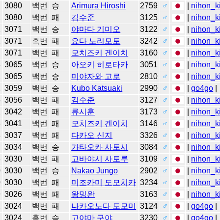
2
3080
백번
승
Arimura Hiroshi
2759
♂
|
nihon_k
2
3080
백번
패
김수준
3125
♂
|
nihon_k
2
3071
백번
승
야마다 기미오
3122
♂
|
nihon_k
2
3071
흑번
패
요다 노리모토
3242
♂
|
nihon_k
1
3071
백번
패
모치즈키 겐이치
3160
♂
|
nihon_k
3
3065
백번
승
아오키 히로타카
3051
♂
|
nihon_k
2
3065
백번
승
미야자와 고로
2810
♂
|
nihon_k
2
3059
백번
승
Kubo Katsuaki
2990
♂
|
go4go
|
5
3056
백번
패
김수준
3127
♂
|
nihon_k
1
3042
백번
패
류시훈
3173
♂
|
nihon_k
6
3041
백번
패
모치즈키 겐이치
3146
♂
|
nihon_k
8
3037
백번
패
다카오 신지
3326
♂
|
nihon_k
5
3034
백번
승
가타오카 사토시
3084
♂
|
nihon_k
3
3030
백번
패
고바야시 사토루
3109
♂
|
nihon_k
0
3030
백번
승
Nakao Jungo
2902
♂
|
nihon_k
0
3030
백번
패
미조카미 도모치카
3234
♂
|
nihon_k
9
3026
백번
패
왕밍완
3163
♂
|
nihon_k
2
3024
백번
패
나카오노다 도모미
3124
♂
|
go4go
|
4
3024
흑번
승
고야마 구야
3230
♂
|
go4go
|