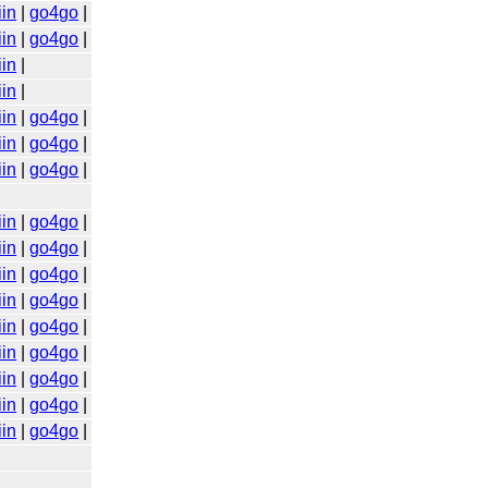
iin
|
go4go
|
iin
|
go4go
|
iin
|
iin
|
iin
|
go4go
|
iin
|
go4go
|
iin
|
go4go
|
iin
|
go4go
|
iin
|
go4go
|
iin
|
go4go
|
iin
|
go4go
|
iin
|
go4go
|
iin
|
go4go
|
iin
|
go4go
|
iin
|
go4go
|
iin
|
go4go
|