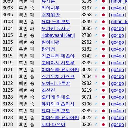
0
3089
백번
패
류시훈
3205
♂
|
nihon_k
6
3093
흑번
승
리이시우
3137
♂
|
go4go
|
4
3095
백번
패
쉬자위안
3358
♂
|
go4go
|
3
3103
백번
승
요다 노리모토
3249
♂
|
nihon_k
7
3104
흑번
패
오가키 유사쿠
3085
♂
|
go4go
|
4
3105
흑번
승
Kobayashi Kenji
2788
♂
|
go4go
|
1
3105
백번
승
린하이펑
2962
♂
|
go4go
|
8
3110
흑번
패
왕리청
3182
♂
|
go4go
|
2
3115
백번
패
기요나리 데츠야
3142
♂
|
go4go
|
3119
흑번
패
고바야시 사토루
3235
♂
|
go4go
|
4
3121
흑번
승
이마무라 요시아키
3028
♂
|
go4go
|
4
3121
흑번
승
스기우치 가즈코
2634
♀
|
go4go
|
6
3122
백번
승
오하시 나루야
2982
♂
|
go4go
|
7
3125
백번
승
조선진
3219
♂
|
go4go
|
0
3128
백번
승
오타케 히데오
3071
♂
|
go4go
|
6
3128
백번
승
유카와 미츠히사
3106
♂
|
go4go
|
6
3128
흑번
패
요다 노리모토
3285
♂
|
go4go
|
5
3128
백번
승
이마무라 요시아키
3022
♂
|
go4go
|
5
3128
흑번
승
시다 다쓰야
3206
♂
|
go4go
|