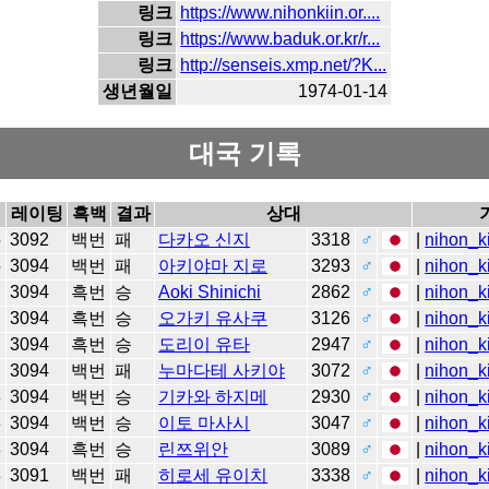
링크
https://www.nihonkiin.or....
링크
https://www.baduk.or.kr/r...
링크
http://senseis.xmp.net/?K...
생년월일
1974-01-14
대국 기록
레이팅
흑백
결과
상대
5
3092
백번
패
다카오 신지
3318
♂
|
nihon_k
5
3094
백번
패
아키야마 지로
3293
♂
|
nihon_k
2
3094
흑번
승
Aoki Shinichi
2862
♂
|
nihon_k
2
3094
흑번
승
오가키 유사쿠
3126
♂
|
nihon_k
1
3094
흑번
승
도리이 유타
2947
♂
|
nihon_k
1
3094
백번
패
누마다테 사키야
3072
♂
|
nihon_k
8
3094
백번
승
기카와 하지메
2930
♂
|
nihon_k
8
3094
백번
승
이토 마사시
3047
♂
|
nihon_k
8
3094
흑번
승
린쯔위안
3089
♂
|
nihon_k
3
3091
백번
패
히로세 유이치
3338
♂
|
nihon_k