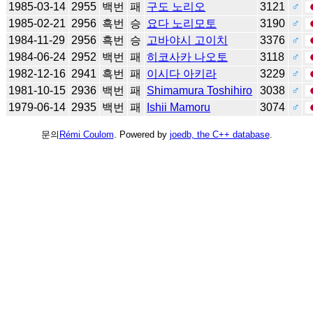
1985-03-14
2955
백번
패
구도 노리오
3121
♂
1985-02-21
2956
흑번
승
요다 노리모토
3190
♂
1984-11-29
2956
흑번
승
고바야시 고이치
3376
♂
1984-06-24
2952
백번
패
히코사카 나오토
3118
♂
1982-12-16
2941
흑번
패
이시다 아키라
3229
♂
1981-10-15
2936
백번
패
Shimamura Toshihiro
3038
♂
1979-06-14
2935
백번
패
Ishii Mamoru
3074
♂
문의
Rémi Coulom
. Powered by
joedb, the C++ database
.