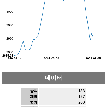
3000
2980
2960
2940
2935.04
1979-06-14
2001-09-09
2026-08-05
데이터
승리
133
패배
127
합계
260