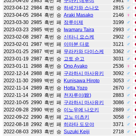
2023-04-26
2983
흑번
패
구마키 데루야
2981
♂
2023-04-12
2984
흑번
승
하세가와 스나오
2815
♂
2023-04-05
2984
흑번
승
Araki Masako
2146
♀
2023-03-30
2985
흑번
패
장루이제
3199
♂
2023-03-23
2985
백번
승
Iwamaru Taira
2993
♂
2023-02-08
2987
흑번
승
신타니 요스케
2902
♂
2023-02-01
2987
백번
패
이마분 다로
3121
♂
2023-01-25
2987
백번
패
무라카와 다이스케
3362
♂
2023-01-19
2987
흑번
승
고토 슌고
3031
♂
2023-01-11
2988
흑번
승
Ono Ayako
2536
♀
2022-12-14
2988
흑번
패
구라하시 마사유키
3092
♂
2022-11-30
2989
백번
승
Kunisawa Hiroto
3053
♂
2022-11-14
2989
흑번
승
Hotta Yozo
2670
♂
2022-11-14
2989
흑번
패
천자루이(銳)
2883
♂
2022-10-05
2990
흑번
패
구라하시 마사유키
3086
♂
2022-09-28
2990
백번
승
이노우에 나오키
2889
♂
2022-09-22
2990
흑번
패
고노 미츠키
3058
♂
2022-08-18
2992
흑번
패
히라타 도모야
3371
♂
2022-08-03
2993
흑번
승
Suzuki Keiji
2718
♂