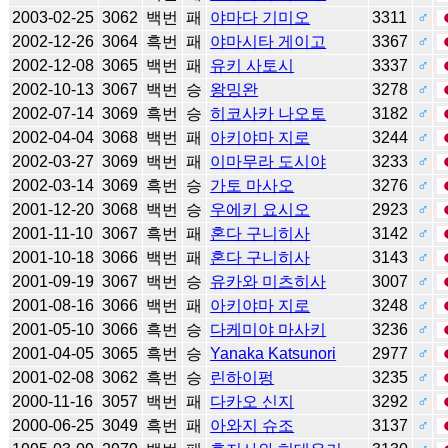
2003-02-25
3062
백번
패
야마다 기미오
3311
♂
2002-12-26
3064
흑번
패
야마시타 게이고
3367
♂
2002-12-08
3065
백번
패
유키 사토시
3337
♂
2002-10-13
3067
백번
승
왕밍완
3278
♂
2002-07-14
3069
흑번
승
히코사카 나오토
3182
♂
2002-04-04
3068
백번
패
아키야마 지로
3244
♂
2002-03-27
3069
백번
패
이마무라 도시야
3233
♂
2002-03-14
3069
흑번
승
가토 마사오
3276
♂
2001-12-20
3068
백번
승
우에키 요시오
2923
♂
2001-11-10
3067
흑번
패
혼다 구니히사
3142
♂
2001-10-18
3066
백번
패
혼다 구니히사
3143
♂
2001-09-19
3067
백번
승
유카와 미츠히사
3007
♂
2001-08-16
3066
백번
패
아키야마 지로
3248
♂
2001-05-10
3066
흑번
승
다케미야 마사키
3236
♂
2001-04-05
3065
흑번
승
Yanaka Katsunori
2977
♂
2001-02-08
3062
흑번
승
린하이펑
3235
♂
2000-11-16
3057
백번
패
다카오 신지
3292
♂
2000-06-25
3049
흑번
패
아와지 슈조
3137
♂