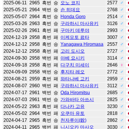
2025-06-11
2965
흑번
승
오노 코지
2577
♂
2025-05-21
2964
백번
승
손 히데요
2768
♂
2025-05-07
2964
흑번
승
Honda Goro
2514
♂
2025-03-26
2963
흑번
승
구라하시 마사유키
3126
♂
2025-02-26
2961
흑번
패
구마키 데루야
2993
♂
2024-12-19
2958
흑번
패
이케모토 료타
3007
♂
2024-12-12
2958
흑번
승
Yanagawa Hiromasa
2557
♂
2024-12-12
2958
흑번
패
고리 도시오
2727
♂
2024-09-30
2958
백번
패
아베 요시키
3114
♂
2024-09-18
2958
흑번
패
다구치 미세이
2646
♀
2024-09-09
2958
백번
승
후지타 레오
2772
♂
2024-08-21
2959
흑번
패
와타나베 고키
2959
♂
2024-08-07
2960
백번
패
구라하시 마사유키
3112
♂
2024-07-17
2961
백번
승
Oda Hiromitsu
2685
♂
2024-07-03
2961
백번
승
가와바타 아쓰시
2825
♂
2024-05-22
2963
흑번
패
다나카 고유
3230
♂
2024-05-02
2964
백번
패
오쿠마 유토
2818
♂
2024-04-17
2965
흑번
승
천자루이(銳)
2862
♂
2024-04-11
2965
백번
패
니시오카 마사오
3030
♂