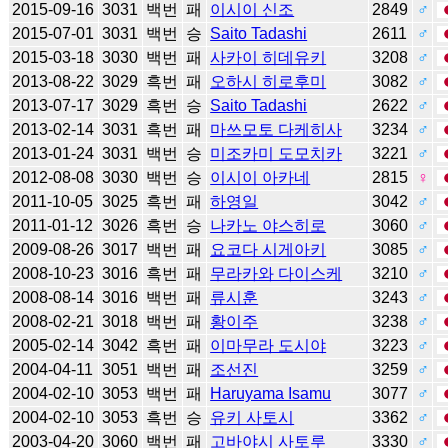
2015-09-16
3031
백번
패
이시이 신조
2849
♂
2015-07-01
3031
백번
승
Saito Tadashi
2611
♂
2015-03-18
3030
백번
패
사카이 히데유키
3208
♂
2013-08-22
3029
흑번
패
오하시 히로후미
3082
♂
2013-07-17
3029
흑번
승
Saito Tadashi
2622
♂
2013-02-14
3031
흑번
패
마쓰모토 다케히사
3234
♂
2013-01-24
3031
백번
승
미조카미 도모치카
3221
♂
2012-08-08
3030
백번
승
이시이 아카네
2815
♀
2011-10-05
3025
흑번
패
하영일
3042
♂
2011-01-12
3026
흑번
승
나카노 야스히로
3060
♂
2009-08-26
3017
백번
패
요코다 시게아키
3085
♂
2008-10-23
3016
흑번
패
무라카와 다이스케
3210
♂
2008-08-14
3016
백번
패
류시훈
3243
♂
2008-02-21
3018
백번
패
황이주
3238
♂
2005-02-14
3042
흑번
패
이마무라 도시야
3223
♂
2004-04-11
3051
백번
패
조선진
3259
♂
2004-02-10
3053
백번
패
Haruyama Isamu
3077
♂
2004-02-10
3053
흑번
승
유키 사토시
3362
♂
2003-04-20
3060
백번
패
고바야시 사토루
3330
♂