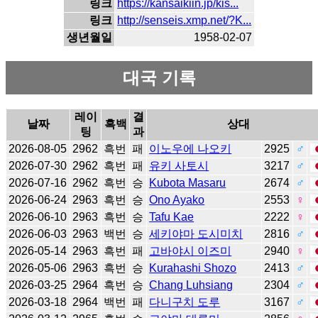
링크
https://kansaikiin.jp/kis...
링크
http://senseis.xmp.net/?K...
생년월일
1958-02-07
대국 기록
레이
결
날짜
흑백
상대
팅
과
2026-08-05
2962
흑번
패
이노우에 나오키
2925
♂
2026-07-30
2962
흑번
패
유키 사토시
3217
♂
2026-07-16
2962
흑번
승
Kubota Masaru
2674
♂
2026-06-24
2963
흑번
승
Ono Ayako
2553
♀
2026-06-10
2963
흑번
승
Tafu Kae
2222
♀
2026-06-03
2963
백번
승
세키야마 도시미치
2816
♂
2026-05-14
2963
흑번
패
고바야시 이즈미
2940
♀
2026-05-06
2963
흑번
승
Kurahashi Shozo
2413
♂
2026-03-25
2964
흑번
승
Chang Luhsiang
2304
♂
2026-03-18
2964
백번
패
다니구치 도루
3167
♂