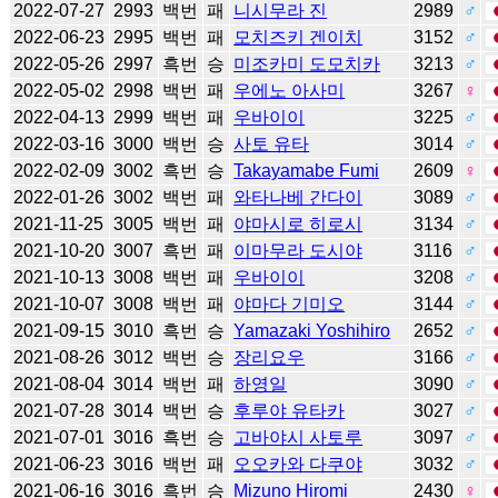
2022-07-27
2993
백번
패
니시무라 진
2989
♂
2022-06-23
2995
백번
패
모치즈키 겐이치
3152
♂
2022-05-26
2997
흑번
승
미조카미 도모치카
3213
♂
2022-05-02
2998
백번
패
우에노 아사미
3267
♀
2022-04-13
2999
백번
패
우바이이
3225
♂
2022-03-16
3000
백번
승
사토 유타
3014
♂
2022-02-09
3002
흑번
승
Takayamabe Fumi
2609
♀
2022-01-26
3002
백번
패
와타나베 간다이
3089
♂
2021-11-25
3005
백번
패
야마시로 히로시
3134
♂
2021-10-20
3007
흑번
패
이마무라 도시야
3116
♂
2021-10-13
3008
백번
패
우바이이
3208
♂
2021-10-07
3008
백번
패
야마다 기미오
3144
♂
2021-09-15
3010
흑번
승
Yamazaki Yoshihiro
2652
♂
2021-08-26
3012
백번
승
장리요우
3166
♂
2021-08-04
3014
백번
패
하영일
3090
♂
2021-07-28
3014
백번
승
후루야 유타카
3027
♂
2021-07-01
3016
흑번
승
고바야시 사토루
3097
♂
2021-06-23
3016
백번
패
오오카와 다쿠야
3032
♂
2021-06-16
3016
흑번
승
Mizuno Hiromi
2430
♀