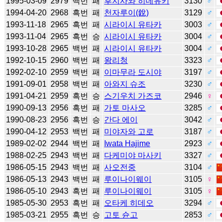
1995-03-09
2979
백번
패
후지사와 히데유키
3130
♂
1994-04-20
2968
흑번
패
천자루이(銳)
3129
♂
1993-11-18
2965
흑번
패
시라이시 유타카
3003
♂
1993-11-04
2965
흑번
승
시라이시 유타카
3004
♂
1993-10-28
2965
백번
패
시라이시 유타카
3004
♂
1992-10-15
2960
백번
패
왕리청
3323
♂
1992-02-10
2959
백번
패
이마무라 도시야
3197
♂
1991-09-01
2958
백번
패
아와지 슈조
3230
♂
1991-04-21
2959
흑번
승
스기우치 가즈코
2946
♀
1990-09-13
2956
흑번
패
가토 마사오
3285
♂
1990-08-23
2956
흑번
승
간다 에이
3042
♂
1990-04-12
2953
백번
패
미야자와 고로
3187
♂
1989-02-02
2944
백번
패
Iwata Hajime
2923
♂
1988-02-25
2943
백번
패
다케미야 마사키
3327
♂
1986-05-15
2943
백번
패
사오전중
3104
♂
1986-05-13
2943
백번
패
루이나이웨이
3105
♀
1986-05-10
2943
흑번
패
루이나이웨이
3105
♀
1985-05-30
2953
흑번
패
오타케 히데오
3294
♂
1985-03-21
2955
흑번
승
고토 슌고
2853
♂