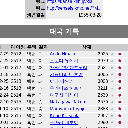
링크
https://kansaikiin.jp/kis...
링크
http://senseis.xmp.net/?M...
생년월일
1955-08-28
대국 기록
짜
레이팅
흑백
결과
상대
7-29
2512
백번
패
Ando Hinata
2925
♂
7-22
2512
백번
패
소노다 유이치
2979
♂
4-01
2512
백번
패
가와무라 가즈노리
2621
♂
3-18
2512
흑번
패
기요나리 데츠야
3065
♂
2-25
2513
백번
패
야다 나오키
3008
♂
2-16
2513
백번
패
무라마쓰 히로키
3211
♂
2-24
2514
흑번
패
다구치 미세이
2639
♀
2-10
2515
백번
승
Nakagawa Takumi
2579
♂
1-10
2515
백번
승
Maruyama Toyoji
2388
♂
1-10
2515
백번
패
Kubo Katsuaki
2967
♂
0-01
2515
흑번
패
구마키 데루야
2980
♂