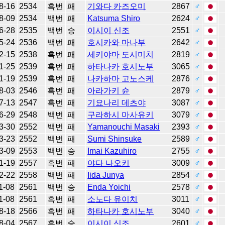
8-16
2534
흑번
패
기와다 카즈오미
2867
♂
8-09
2534
백번
패
Katsuma Shiro
2624
♂
6-28
2535
백번
승
이시이 신조
2551
♂
5-24
2536
백번
패
호시카와 마나부
2642
♂
2-15
2538
흑번
패
세키야마 도시미치
2819
♂
1-25
2539
흑번
패
하타나카 호시노부
3065
♂
1-19
2539
흑번
패
나카하마 고노스케
2876
♂
8-03
2546
흑번
패
아라가키 슌
2879
♂
7-13
2547
흑번
패
기요나리 데츠야
3087
♂
6-29
2548
백번
패
구라하시 마사유키
3079
♂
3-30
2552
백번
패
Yamanouchi Masaki
2393
♂
3-23
2552
백번
패
Sumi Shinsuke
2589
♂
3-09
2553
백번
승
Imai Kazuhiro
2755
♂
1-19
2557
흑번
패
야다 나오키
3009
♂
2-22
2558
백번
패
Iida Junya
2854
♂
1-08
2561
백번
승
Enda Yoichi
2578
♂
1-08
2561
흑번
패
소노다 유이치
3011
♂
8-18
2566
흑번
패
하타나카 호시노부
3040
♂
8-04
2567
흑번
승
이시이 신조
2601
♂