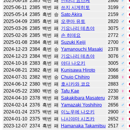
2025-06-18
2385
백번
패
신타니 요스케
2866
♂
2025-06-11
2385
백번
패
쓰지 시게히토
3199
♂
2025-05-14
2385
흑번
승
Sato Akira
2159
♂
2025-04-09
2385
흑번
패
오쿠마 유토
2820
♂
2025-03-26
2385
백번
패
기요나리 데츠야
3075
♂
2025-02-26
2385
백번
패
손 히데요
2772
♂
2025-01-08
2384
흑번
패
Suzuki Keiji
2700
♂
2024-12-23
2384
흑번
승
Yamanouchi Masaki
2378
♂
2024-12-23
2384
백번
패
기요나리 데츠야
3076
♂
2024-10-16
2383
흑번
패
야다 나오키
3005
♂
2024-08-21
2382
흑번
패
Kunisawa Hiroto
3066
♂
2024-07-31
2382
백번
승
Chujo Chihiro
2388
♀
2024-06-12
2380
백번
패
호시카와 코요
2883
♂
2024-05-22
2380
백번
승
Tafu Kae
2230
♀
2024-04-10
2378
백번
패
Sakakibara Masateru
2738
♂
2024-02-14
2376
흑번
패
Yamazaki Yoshihiro
2656
♂
2024-01-24
2375
백번
패
이노우에 나오키
2900
♂
2024-01-10
2375
백번
패
니시야마 시즈카
2652
♀
2023-12-07
2374
흑번
패
Hamanaka Takamitsu
2517
♂