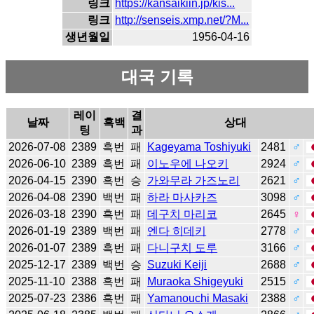
링크
https://kansaikiin.jp/kis...
링크
http://senseis.xmp.net/?M...
생년월일
1956-04-16
대국 기록
레이
결
날짜
흑백
상대
팅
과
2026-07-08
2389
흑번
패
Kageyama Toshiyuki
2481
♂
2026-06-10
2389
흑번
패
이노우에 나오키
2924
♂
2026-04-15
2390
흑번
승
가와무라 가즈노리
2621
♂
2026-04-08
2390
백번
패
하라 마사카즈
3098
♂
2026-03-18
2390
흑번
패
데구치 마리코
2645
♀
2026-01-19
2389
백번
패
엔다 히데키
2778
♂
2026-01-07
2389
흑번
패
다니구치 도루
3166
♂
2025-12-17
2389
백번
승
Suzuki Keiji
2688
♂
2025-11-10
2388
흑번
패
Muraoka Shigeyuki
2515
♂
2025-07-23
2386
흑번
패
Yamanouchi Masaki
2388
♂