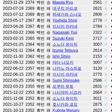
2023-11-29
2374
백번
승
Maeda Ryo
2561
♂
2023-07-19
2369
흑번
패
데구치 마리코
2621
♀
2023-07-12
2369
흑번
패
하세가와 스나오
2806
♂
2023-05-17
2367
흑번
패
Yoshida Shoji
2779
♂
2023-04-26
2367
흑번
패
이시이 아카네
2784
♀
2023-03-22
2366
백번
승
Nagasaki Yuji
2322
♂
2023-02-15
2365
백번
패
Suzuki Keiji
2717
♂
2023-01-25
2364
백번
패
소노다 유이치
3007
♂
2023-01-11
2364
흑번
패
Izumo Tetsuya
2614
♂
2022-11-30
2362
백번
승
Ishii Shiro
2153
♂
2022-09-12
2360
백번
패
야다 나오키
3007
♂
2022-06-22
2357
백번
패
나카노 야스히로
3120
♂
2022-06-15
2357
흑번
패
이시이 아카네
2770
♀
2022-05-25
2356
백번
패
Sumi Shinsuke
2586
♂
2022-03-23
2355
백번
패
오쿠마 유토
2831
♂
2021-12-22
2353
흑번
패
니시야마 시즈카
2664
♀
2021-11-08
2352
흑번
패
소노다 유이치
3011
♂
2021-10-27
2352
백번
패
호시카와 코요
2875
♂
2021-10-13
2352
흑번
패
Kubota Masaru
2623
♂