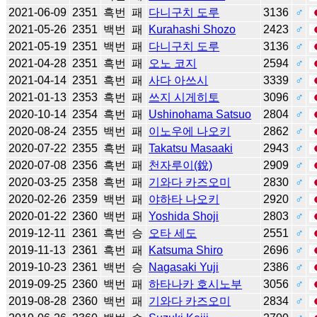
2021-06-09
2351
흑번
패
다니구치 도루
3136
♂
2021-05-26
2351
백번
패
Kurahashi Shozo
2423
♂
2021-05-19
2351
백번
패
다니구치 도루
3136
♂
2021-04-28
2351
흑번
패
오노 코지
2594
♂
2021-04-14
2351
흑번
패
사다 아쓰시
3339
♂
2021-01-13
2353
흑번
패
쓰지 시게히토
3096
♂
2020-10-14
2354
흑번
패
Ushinohama Satsuo
2804
♂
2020-08-24
2355
백번
패
이노우에 나오키
2862
♂
2020-07-22
2355
흑번
패
Takatsu Masaaki
2943
♂
2020-07-08
2356
흑번
패
천자루이(銳)
2909
♂
2020-03-25
2358
흑번
패
기와다 카즈오미
2830
♂
2020-02-26
2359
백번
패
야하타 나오키
2920
♂
2020-01-22
2360
백번
패
Yoshida Shoji
2803
♂
2019-12-11
2361
흑번
승
오타 세도
2551
♂
2019-11-13
2361
흑번
패
Katsuma Shiro
2696
♂
2019-10-23
2361
백번
승
Nagasaki Yuji
2386
♂
2019-09-25
2360
백번
패
하타나카 호시노부
3056
♂
2019-08-28
2360
백번
패
기와다 카즈오미
2834
♂