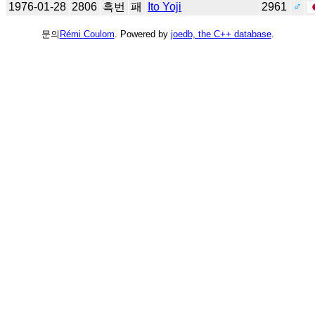
1976-01-28
2806
흑번
패
Ito Yoji
2961
♂
문의
Rémi Coulom
. Powered by
joedb, the C++ database
.