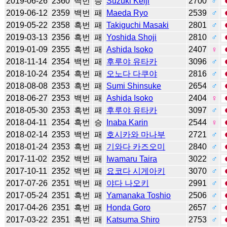
2019-06-26
2360
백번
승
Suzuki Keiji
2700
♂
2019-06-12
2359
백번
패
Maeda Ryo
2539
♂
2019-05-22
2358
흑번
패
Takiguchi Masaki
2801
♂
2019-03-13
2356
흑번
패
Yoshida Shoji
2810
♂
2019-01-09
2355
흑번
패
Ashida Isoko
2407
♀
2018-11-14
2354
백번
패
후루야 유타카
3096
♂
2018-10-24
2354
흑번
패
오노다 다쿠야
2816
♂
2018-08-08
2353
흑번
패
Sumi Shinsuke
2654
♂
2018-06-27
2353
백번
패
Ashida Isoko
2404
♀
2018-05-30
2353
흑번
패
후루야 유타카
3097
♂
2018-04-11
2354
흑번
승
Inaba Karin
2544
♀
2018-02-14
2353
백번
패
호시카와 마나부
2721
♂
2018-01-24
2353
흑번
패
기와다 카즈오미
2840
♂
2017-11-02
2352
백번
패
Iwamaru Taira
3022
♂
2017-10-11
2352
백번
패
요코다 시게아키
3070
♂
2017-07-26
2351
백번
패
야다 나오키
2991
♂
2017-05-24
2351
흑번
패
Yamanaka Toshio
2506
♂
2017-04-26
2351
흑번
패
Honda Goro
2657
♂
2017-03-22
2351
흑번
패
Katsuma Shiro
2753
♂