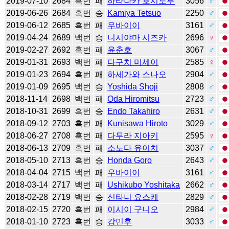
2019-07-10
2684
흑번
패
하타나카 호시노부
3056
♂
2019-06-26
2684
흑번
승
Kamiya Tetsuo
2250
♂
2019-06-12
2685
흑번
패
우바이이
3161
♂
2019-04-24
2689
백번
승
니시야마 시즈카
2696
♀
2019-02-27
2692
흑번
패
윤춘호
3067
♂
2019-01-31
2693
백번
패
다구치 미세이
2585
♀
2019-01-23
2694
흑번
패
하세가와 스나오
2904
♂
2019-01-09
2695
백번
승
Yoshida Shoji
2808
♂
2018-11-14
2698
백번
패
Oda Hiromitsu
2723
♂
2018-10-31
2699
흑번
승
Endo Takahiro
2631
♂
2018-09-12
2703
흑번
패
Kunisawa Hiroto
3029
♂
2018-06-27
2708
흑번
패
다무라 지아키
2595
♀
2018-06-13
2709
흑번
패
소노다 유이치
3037
♂
2018-05-10
2713
흑번
승
Honda Goro
2643
♂
2018-04-04
2715
백번
패
우바이이
3161
♂
2018-03-14
2717
백번
패
Ushikubo Yoshitaka
2662
♂
2018-02-28
2719
백번
승
신타니 요스케
2829
♂
2018-02-15
2720
흑번
패
이시이 구니오
2984
♂
2018-01-10
2723
흑번
승
강민후
3033
♂