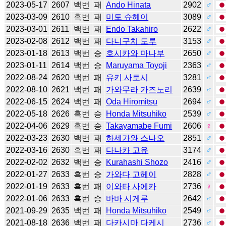
2023-05-17
2607
백번
패
Ando Hinata
2902
♂
2023-03-09
2610
흑번
패
미토 슈헤이
3089
♂
2023-03-01
2611
백번
패
Endo Takahiro
2622
♂
2023-02-08
2612
백번
패
다니구치 도루
3153
♂
2023-01-18
2613
백번
승
호시카와 마나부
2650
♂
2023-01-11
2614
백번
승
Maruyama Toyoji
2363
♂
2022-08-24
2620
백번
패
유키 사토시
3281
♂
2022-08-10
2621
백번
패
가와무라 가즈노리
2639
♂
2022-06-15
2624
백번
패
Oda Hiromitsu
2694
♂
2022-05-18
2626
흑번
승
Honda Mitsuhiko
2539
♂
2022-04-06
2629
흑번
승
Takayamabe Fumi
2606
♀
2022-03-23
2630
백번
패
하세가와 스나오
2851
♂
2022-03-16
2630
흑번
패
다나카 고유
3174
♂
2022-02-02
2632
백번
승
Kurahashi Shozo
2416
♂
2022-01-27
2633
흑번
승
가와다 고헤이
2828
♂
2022-01-19
2633
흑번
패
이와타 사에카
2736
♀
2022-01-06
2633
흑번
승
바바 시게루
2642
♂
2021-09-29
2635
백번
패
Honda Mitsuhiko
2549
♂
2021-08-18
2636
백번
패
다카시마 다케시
2736
♂