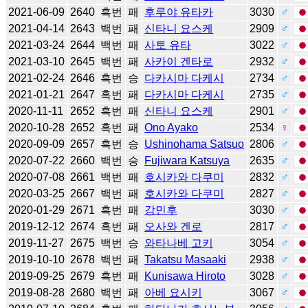
2021-06-09
2640
흑번
패
후루야 유타카
3030
♂
2021-04-14
2643
백번
패
신타니 요스케
2909
♂
2021-03-24
2644
백번
패
사토 유타
3022
♂
2021-03-10
2645
백번
패
사카이 겐타로
2932
♂
2021-02-24
2646
흑번
승
다카시마 다케시
2734
♂
2021-01-21
2647
흑번
패
다카시마 다케시
2735
♂
2020-11-11
2652
흑번
패
신타니 요스케
2901
♂
2020-10-28
2652
흑번
패
Ono Ayako
2534
♀
2020-09-09
2657
흑번
승
Ushinohama Satsuo
2806
♂
2020-07-22
2660
백번
승
Fujiwara Katsuya
2635
♂
2020-07-08
2661
백번
패
호시카와 다쿠미
2832
♂
2020-03-25
2667
백번
패
호시카와 다쿠미
2827
♂
2020-01-29
2671
흑번
패
강민후
3030
♂
2019-12-12
2674
흑번
패
오사와 겐로
2817
♂
2019-11-27
2675
백번
승
와타나베 고키
3054
♂
2019-10-10
2678
백번
패
Takatsu Masaaki
2938
♂
2019-09-25
2679
흑번
패
Kunisawa Hiroto
3028
♂
2019-08-28
2680
백번
패
아베 요시키
3067
♂