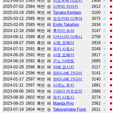
2025-08-20
2583
백번
승
이노우에 나오키
2908
♂
2025-07-02
2584
백번
승
다무라 지아키
2612
♀
2025-03-19
2585
백번
패
Tanaka Kentaro
3100
♂
2025-03-12
2585
백번
패
오오카와 다쿠야
3075
♂
2025-02-05
2585
백번
패
Endo Takahiro
2634
♂
2024-12-18
2586
백번
패
후지이 슈야
3147
♂
2024-09-11
2589
흑번
패
다카시마 다케시
2756
♂
2024-08-07
2590
흑번
패
사토 요헤이
2818
♂
2024-07-31
2591
흑번
패
유키 사토시
3249
♂
2024-06-26
2592
백번
승
사토 요헤이
2817
♂
2024-06-19
2592
흑번
패
곤노 다메토
2685
♂
2024-02-28
2596
흑번
패
아베 요시키
3117
♂
2024-02-14
2596
백번
패
와타나베 간다이
3141
♂
2024-01-17
2597
백번
패
와타나베 간다이
3140
♂
2024-01-11
2597
백번
승
시게노 유키
1881
♀
2023-09-06
2601
백번
패
기와다 카즈오미
2866
♂
2023-08-30
2602
백번
패
유키 사토시
3274
♂
2023-08-23
2602
흑번
패
Maeda Ryo
2562
♂
2023-07-19
2604
백번
승
Takayamabe Fumi
2611
♀