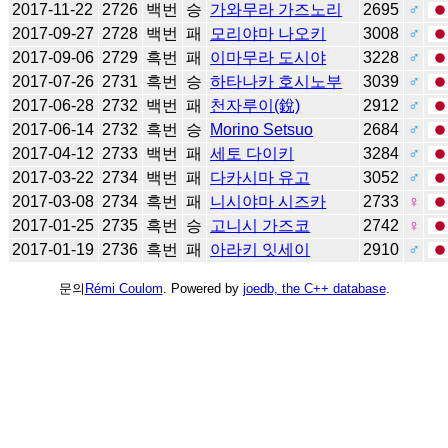
2017-11-22
2726
백번
승
가와무라 가즈노리
2695
♂
2017-09-27
2728
백번
패
모리야마 나오키
3008
♂
2017-09-06
2729
흑번
패
이마무라 도시야
3228
♂
2017-07-26
2731
흑번
승
하타나카 호시노부
3039
♂
2017-06-28
2732
백번
패
천자루이(銳)
2912
♂
2017-06-14
2732
흑번
승
Morino Setsuo
2684
♂
2017-04-12
2733
백번
패
세토 다이키
3284
♂
2017-03-22
2734
백번
패
다카시마 유고
3052
♂
2017-03-08
2734
흑번
패
니시야마 시즈카
2733
♀
2017-01-25
2735
흑번
승
고니시 가즈코
2742
♀
2017-01-19
2736
흑번
패
아라키 잇세이
2910
♂
문의
Rémi Coulom
. Powered by
joedb, the C++ database
.