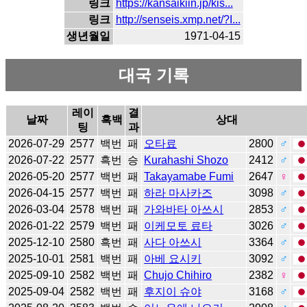
링크
https://kansaikiin.jp/kis...
링크
http://senseis.xmp.net/?I...
생년월일
1971-04-15
대국 기록
레이
결
날짜
흑백
상대
팅
과
2026-07-29
2577
백번
패
오타료
2800
♂
2026-07-22
2577
흑번
승
Kurahashi Shozo
2412
♂
2026-05-20
2577
백번
패
Takayamabe Fumi
2647
♀
2026-04-15
2577
백번
패
하라 마사카즈
3098
♂
2026-03-04
2578
백번
패
가와바타 아쓰시
2853
♂
2026-01-22
2579
백번
패
이케모토 료타
3026
♂
2025-12-10
2580
흑번
패
사다 아쓰시
3364
♂
2025-10-01
2581
백번
패
아베 요시키
3092
♂
2025-09-10
2582
백번
패
Chujo Chihiro
2382
♀
2025-09-04
2582
백번
패
후지이 슈야
3168
♂