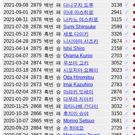
2021-09-08
2879
백번
패
다니구치 도루
3138
♂
2021-09-01
2879
백번
패
미네 야스히로
2941
♂
2021-08-11
2878
백번
승
나카노 야스히로
3115
♂
2021-07-28
2878
백번
패
Sumi Shinsuke
2599
♂
2021-05-12
2876
흑번
패
세토 다이키
3326
♂
2021-04-28
2875
백번
승
니시야마 시즈카
2674
♀
2021-04-14
2875
흑번
승
Ishii Shiro
2158
♂
2021-04-07
2875
흑번
승
Oyama Kunio
2703
♂
2021-03-24
2874
백번
패
우쓰미 고키
3052
♂
2021-03-18
2874
백번
패
시모지마 요헤이
3023
♂
2021-02-24
2873
흑번
승
Oda Hiromitsu
2703
♂
2021-02-10
2873
백번
승
Imai Kazuhiro
2783
♂
2021-02-04
2873
흑번
승
아라키 잇세이
2876
♂
2021-01-20
2872
흑번
승
다무라 지아키
2570
♀
2020-11-25
2868
백번
패
와타나베 간다이
3032
♂
2020-10-28
2866
백번
패
후지이 슈야
3150
♂
2020-10-07
2865
백번
승
Morino Setsuo
2681
♂
2020-09-23
2864
백번
승
손 히데요
2729
♂