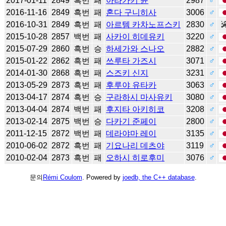
2017-01-11
2849
흑번
패
아라가키 슌
2987
♂
2016-11-16
2849
흑번
패
혼다 구니히사
3006
♂
2016-10-31
2849
흑번
패
아르템 카차노프스키
2830
♂
2015-10-28
2857
백번
패
사카이 히데유키
3220
♂
2015-07-29
2860
흑번
승
하세가와 스나오
2882
♂
2015-01-22
2862
흑번
패
쓰루타 가즈시
3071
♂
2014-01-30
2868
흑번
패
스즈키 신지
3231
♂
2013-05-29
2873
흑번
패
후루야 유타카
3063
♂
2013-04-17
2874
흑번
승
구라하시 마사유키
3080
♂
2013-04-04
2874
백번
패
후지타 아키히코
3208
♂
2013-02-14
2875
백번
승
다카기 준페이
2800
♂
2011-12-15
2872
백번
패
데라야마 레이
3135
♂
2010-06-02
2872
흑번
패
기요나리 데츠야
3119
♂
2010-02-04
2873
흑번
패
오하시 히로후미
3076
♂
문의
Rémi Coulom
. Powered by
joedb, the C++ database
.