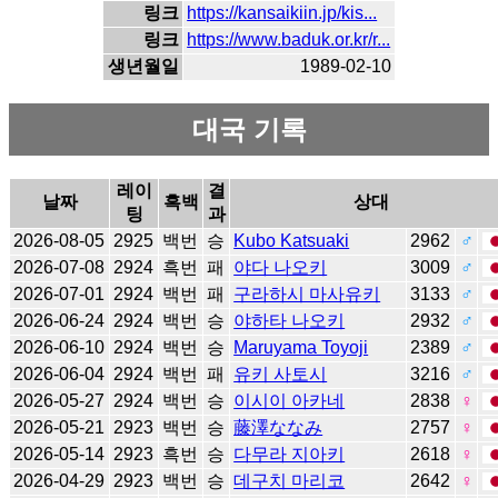
링크
https://kansaikiin.jp/kis...
링크
https://www.baduk.or.kr/r...
생년월일
1989-02-10
대국 기록
레이
결
날짜
흑백
상대
팅
과
2026-08-05
2925
백번
승
Kubo Katsuaki
2962
♂
2026-07-08
2924
흑번
패
야다 나오키
3009
♂
2026-07-01
2924
백번
패
구라하시 마사유키
3133
♂
2026-06-24
2924
백번
승
야하타 나오키
2932
♂
2026-06-10
2924
백번
승
Maruyama Toyoji
2389
♂
2026-06-04
2924
백번
패
유키 사토시
3216
♂
2026-05-27
2924
백번
승
이시이 아카네
2838
♀
2026-05-21
2923
백번
승
藤澤ななみ
2757
♀
2026-05-14
2923
흑번
승
다무라 지아키
2618
♀
2026-04-29
2923
백번
승
데구치 마리코
2642
♀