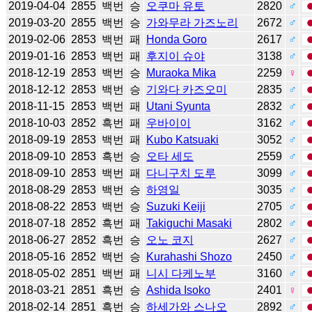
2019-04-04
2855
백번
승
오쿠마 유토
2820
♂
2019-03-20
2855
백번
승
가와무라 가즈노리
2672
♂
2019-02-06
2853
백번
패
Honda Goro
2617
♂
2019-01-16
2853
백번
패
후지이 슈야
3138
♂
2018-12-19
2853
백번
승
Muraoka Mika
2259
♀
2018-12-12
2853
백번
승
기와다 카즈오미
2835
♂
2018-11-15
2853
백번
패
Utani Syunta
2832
♂
2018-10-03
2852
흑번
패
우바이이
3162
♂
2018-09-19
2853
백번
패
Kubo Katsuaki
3052
♂
2018-09-10
2853
흑번
승
오타 세도
2559
♂
2018-09-10
2853
백번
패
다니구치 도루
3099
♂
2018-08-29
2853
백번
승
하영일
3035
♂
2018-08-22
2853
백번
승
Suzuki Keiji
2705
♂
2018-07-18
2852
흑번
패
Takiguchi Masaki
2802
♂
2018-06-27
2852
흑번
승
오노 코지
2627
♂
2018-05-16
2852
백번
승
Kurahashi Shozo
2450
♂
2018-05-02
2851
백번
패
니시 다케노부
3160
♂
2018-03-21
2851
흑번
승
Ashida Isoko
2401
♀
2018-02-14
2851
흑번
승
하세가와 스나오
2892
♂