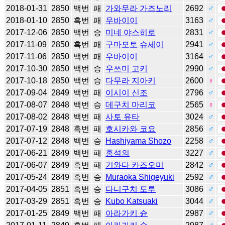
2018-01-31
2850
백번
패
가와무라 가즈노리
2692
♂
2018-01-10
2850
흑번
패
우바이이
3163
♂
2017-12-06
2850
백번
승
미네 야스히로
2831
♂
2017-11-09
2850
흑번
패
구마모토 슈세이
2941
♂
2017-11-06
2850
백번
패
우바이이
3164
♂
2017-10-30
2850
백번
승
우쓰미 고키
2990
♂
2017-10-18
2850
백번
승
다무라 지아키
2600
♀
2017-09-04
2849
백번
패
이시이 신조
2796
♂
2017-08-07
2848
백번
승
데구치 마리코
2565
♀
2017-08-02
2848
백번
패
사토 유타
3024
♂
2017-07-19
2848
흑번
패
호시카와 코요
2856
♂
2017-07-12
2848
백번
승
Hashiyama Shozo
2258
♂
2017-06-21
2849
백번
패
홍석의
3227
♂
2017-06-07
2849
흑번
패
기와다 카즈오미
2842
♂
2017-05-24
2849
흑번
승
Muraoka Shigeyuki
2592
♂
2017-04-05
2851
흑번
승
다니구치 도루
3086
♂
2017-03-29
2851
흑번
승
Kubo Katsuaki
3044
♂
2017-01-25
2849
백번
패
아라가키 슌
2987
♂