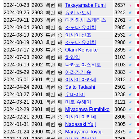
2024-10-23
2903
백번
패
Takayamabe Fumi
2637
♀
2024-09-25
2903
백번
패
유키 사토시
3243
♂
2024-09-11
2903
백번
승
다카하시 스케타스
2761
♂
2024-09-04
2903
백번
승
소노다 유이치
2985
♂
2024-08-19
2903
흑번
승
이시이 신조
2532
♂
2024-08-19
2903
흑번
패
소노다 유이치
2986
♂
2024-07-17
2903
흑번
승
Otani Kensuke
2895
♂
2024-07-03
2902
백번
패
하영일
3103
♂
2024-06-19
2902
흑번
패
나카노 야스히로
3103
♂
2024-05-29
2902
백번
승
아라가키 슌
2883
♂
2024-05-01
2901
흑번
패
이시이 아카네
2813
♀
2024-04-24
2901
백번
승
Saito Tadashi
2502
♂
2024-03-27
2901
백번
패
우바이이
3238
♂
2024-03-21
2901
백번
패
미토 슈헤이
3121
♂
2024-02-29
2901
백번
승
Miyagawa Fumihiko
3060
♂
2024-02-21
2901
흑번
승
이시이 아카네
2806
♀
2024-01-31
2901
백번
승
Nagasaki Yuji
2305
♂
2024-01-24
2900
흑번
승
Maruyama Toyoji
2375
♂