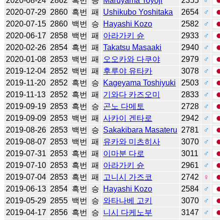
2020-08-24
2862
흑번
승
Maruyama Toyoji
2355
♂
2020-07-29
2860
흑번
패
Ushikubo Yoshitaka
2654
♂
2020-07-15
2860
백번
승
Hayashi Kozo
2582
♂
2020-06-17
2858
백번
패
아라가키 슌
2933
♂
2020-02-26
2854
흑번
패
Takatsu Masaaki
2940
♂
2020-01-08
2853
백번
패
오오카와 다쿠야
2979
♂
2019-12-04
2852
백번
패
후루야 유타카
3078
♂
2019-11-20
2852
흑번
승
Kageyama Toshiyuki
2503
♂
2019-11-13
2852
흑번
패
기와다 카즈오미
2833
♂
2019-09-19
2853
흑번
승
곤노 다메토
2728
♂
2019-09-09
2853
백번
패
사카이 겐타로
2942
♂
2019-08-26
2853
백번
승
Sakakibara Masateru
2781
♂
2019-08-07
2853
백번
패
유카와 미츠히사
3070
♂
2019-07-31
2853
흑번
패
이마분 다로
3011
♂
2019-07-10
2853
흑번
패
아라가키 슌
2961
♂
2019-07-04
2853
흑번
패
고니시 가즈코
2742
♀
2019-06-13
2854
흑번
승
Hayashi Kozo
2584
♂
2019-05-29
2855
백번
승
와타나베 고키
3070
♂
2019-04-17
2856
흑번
승
니시 다케노부
3147
♂