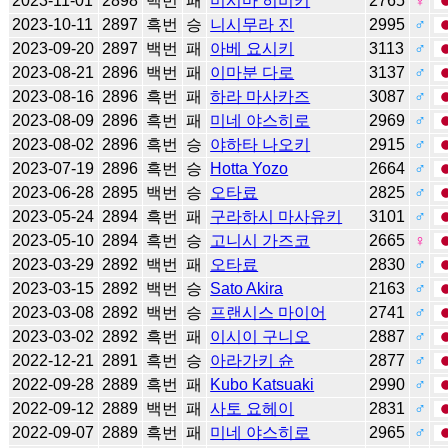
2023-11-01
2898
백번
패
미시마 히비키
2765
♀
2023-10-11
2897
흑번
승
니시무라 진
2995
♂
2023-09-20
2897
백번
패
아베 요시키
3113
♂
2023-08-21
2896
백번
패
이마분 다로
3137
♂
2023-08-16
2896
흑번
패
하라 마사카즈
3087
♂
2023-08-09
2896
흑번
패
미네 야스히로
2969
♂
2023-08-02
2896
흑번
승
야하타 나오키
2915
♂
2023-07-19
2896
흑번
승
Hotta Yozo
2664
♂
2023-06-28
2895
백번
승
오타료
2825
♂
2023-05-24
2894
흑번
패
구라하시 마사유키
3101
♂
2023-05-10
2894
흑번
승
고니시 가즈코
2665
♀
2023-03-29
2892
백번
패
오타료
2830
♂
2023-03-15
2892
백번
승
Sato Akira
2163
♂
2023-03-08
2892
백번
승
프랜시스 마이어
2741
♂
2023-03-02
2892
흑번
패
이시이 구니오
2887
♂
2022-12-21
2891
흑번
승
아라가키 슌
2877
♂
2022-09-28
2889
흑번
패
Kubo Katsuaki
2990
♂
2022-09-12
2889
백번
패
사토 요헤이
2831
♂
2022-09-07
2889
흑번
패
미네 야스히로
2965
♂