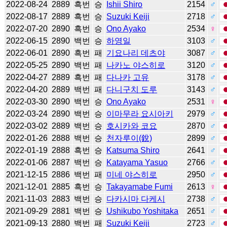
2022-08-24
2889
흑번
승
Ishii Shiro
2154
♂
2022-08-17
2889
흑번
승
Suzuki Keiji
2718
♂
2022-07-20
2890
흑번
승
Ono Ayako
2534
♀
2022-06-15
2890
백번
승
하영일
3103
♂
2022-06-01
2890
흑번
패
기요나리 데츠야
3087
♂
2022-05-25
2890
백번
패
나카노 야스히로
3120
♂
2022-04-27
2889
흑번
패
다나카 고유
3178
♂
2022-04-20
2889
백번
패
다니구치 도루
3143
♂
2022-03-30
2890
백번
승
Ono Ayako
2531
♀
2022-03-24
2890
백번
승
이마무라 요시아키
2979
♂
2022-03-02
2889
백번
승
호시카와 코요
2870
♂
2022-01-26
2888
백번
승
천자루이(銳)
2899
♂
2022-01-19
2888
흑번
승
Katsuma Shiro
2641
♂
2022-01-06
2887
백번
승
Katayama Yasuo
2766
♂
2021-12-15
2886
백번
패
미네 야스히로
2950
♂
2021-12-01
2885
흑번
승
Takayamabe Fumi
2613
♀
2021-11-03
2883
백번
승
다카시마 다케시
2738
♂
2021-09-29
2881
백번
승
Ushikubo Yoshitaka
2651
♂
2021-09-13
2880
백번
패
Suzuki Keiji
2723
♂