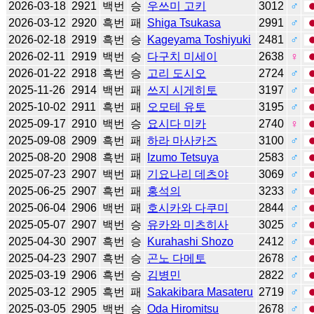
2026-03-18
2921
백번
승
우쓰미 고키
3012
♂
2026-03-12
2920
흑번
패
Shiga Tsukasa
2991
♂
2026-02-18
2919
흑번
승
Kageyama Toshiyuki
2481
♂
2026-02-11
2919
백번
승
다구치 미세이
2638
♀
2026-01-22
2918
흑번
승
고리 도시오
2724
♂
2025-11-26
2914
백번
패
쓰지 시게히토
3197
♂
2025-10-02
2911
흑번
패
오모테 유토
3195
♂
2025-09-17
2910
백번
승
요시다 미카
2740
♀
2025-09-08
2909
흑번
패
하라 마사카즈
3100
♂
2025-08-20
2908
흑번
패
Izumo Tetsuya
2583
♂
2025-07-23
2907
백번
패
기요나리 데츠야
3069
♂
2025-06-25
2907
흑번
패
홍석의
3233
♂
2025-06-04
2906
백번
패
호시카와 다쿠미
2844
♂
2025-05-07
2907
백번
승
유카와 미츠히사
3025
♂
2025-04-30
2907
흑번
승
Kurahashi Shozo
2412
♂
2025-04-23
2907
흑번
승
곤노 다메토
2678
♂
2025-03-19
2906
흑번
승
김병민
2822
♂
2025-03-12
2905
흑번
패
Sakakibara Masateru
2719
♂
2025-03-05
2905
백번
승
Oda Hiromitsu
2678
♂