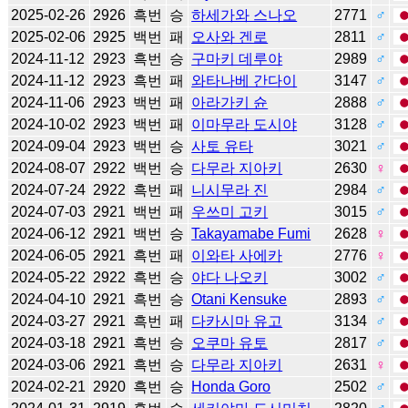
2025-02-26
2926
흑번
승
하세가와 스나오
2771
♂
2025-02-06
2925
백번
패
오사와 겐로
2811
♂
2024-11-12
2923
흑번
승
구마키 데루야
2989
♂
2024-11-12
2923
흑번
패
와타나베 간다이
3147
♂
2024-11-06
2923
백번
패
아라가키 슌
2888
♂
2024-10-02
2923
백번
패
이마무라 도시야
3128
♂
2024-09-04
2923
백번
승
사토 유타
3021
♂
2024-08-07
2922
백번
승
다무라 지아키
2630
♀
2024-07-24
2922
흑번
패
니시무라 진
2984
♂
2024-07-03
2921
백번
패
우쓰미 고키
3015
♂
2024-06-12
2921
백번
승
Takayamabe Fumi
2628
♀
2024-06-05
2921
흑번
패
이와타 사에카
2776
♀
2024-05-22
2922
흑번
승
야다 나오키
3002
♂
2024-04-10
2921
흑번
승
Otani Kensuke
2893
♂
2024-03-27
2921
흑번
패
다카시마 유고
3134
♂
2024-03-18
2921
흑번
승
오쿠마 유토
2817
♂
2024-03-06
2921
흑번
승
다무라 지아키
2631
♀
2024-02-21
2920
흑번
승
Honda Goro
2502
♂