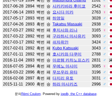
2017-07-19
2894
흑번
승
Matsumura Osamu
2262
♂
2017-06-28
2894
백번
승
사카키바라 후미코
2542
♀
2017-06-14
2893
백번
승
요시다 미카
2763
♀
2017-05-17
2893
백번
패
하영일
3028
♂
2017-04-26
2893
흑번
승
Takatsu Masaaki
2938
♂
2017-03-27
2892
백번
패
후지사와 리나
3165
♀
2017-03-22
2892
백번
패
구라하시 마사유키
3093
♂
2017-03-17
2892
백번
패
쉬자위안
3424
♂
2017-02-01
2892
흑번
패
Kubo Katsuaki
3043
♂
2017-01-11
2892
백번
패
호시카와 다쿠미
2788
♂
2016-11-04
2893
백번
승
아르템 카차노프스키
2831
♂
2016-07-05
2894
흑번
패
우에노 아사미
3085
♀
2016-03-22
2896
흑번
패
무쓰우라 유타
3196
♂
2016-02-08
2897
흑번
패
다지리 유토
3031
♂
2015-11-11
2900
흑번
승
하라 마사카즈
2996
♂
문의
Rémi Coulom
. Powered by
joedb, the C++ database
.