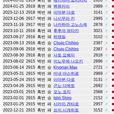
2024-01-31
2919
흑번
승
세키야마 도시미치
2820
♂
2024-01-25
2919
흑번
패
볜원카이
2989
♂
2023-12-13
2918
백번
패
이마분 다로
3141
♂
2023-12-06
2917
백번
패
니시무라 진
2995
♂
2023-11-16
2917
백번
승
나카하마 고노스케
2878
♂
2023-10-11
2916
흑번
패
후루야 유타카
3021
♂
2023-09-27
2916
흑번
패
하영일
3102
♂
2023-09-13
2916
흑번
승
Chujo Chihiro
2387
♀
2023-09-06
2916
백번
승
Chujo Chihiro
2387
♀
2023-08-30
2916
흑번
승
사토 요헤이
2818
♂
2023-08-02
2915
백번
패
이노우에 나오키
2896
♂
2023-06-14
2915
흑번
승
Kiyonari Mao
2721
♂
2023-05-31
2915
백번
패
미네 야스히로
2969
♂
2023-05-24
2915
백번
패
이마분 다로
3131
♂
2023-04-26
2915
백번
승
곤노 다메토
2692
♂
2023-03-01
2915
흑번
승
오노 코지
2568
♂
2023-02-01
2915
흑번
승
Ishii Shiro
2152
♂
2023-01-25
2915
백번
패
사카이 겐타로
2957
♂
2022-12-21
2915
흑번
패
쓰지 시게히토
3152
♂