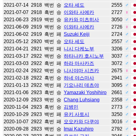
2021-07-14
2918
백번
승
오타 세도
2555
♂
2021-07-07
2918
흑번
승
이와타 사에카
2727
♀
2021-06-23
2919
백번
승
유카와 미츠히사
3050
♂
2021-06-09
2919
백번
승
이와타 사에카
2726
♀
2021-06-02
2919
흑번
패
Suzuki Keiji
2724
♂
2021-05-12
2920
백번
승
오타 세도
2557
♂
2021-04-21
2921
백번
패
니시 다케노부
3206
♂
2021-03-17
2922
백번
승
하타나카 호시노부
3037
♂
2021-03-03
2922
흑번
패
하라 마사카즈
3072
♂
2021-02-24
2922
백번
승
니시야마 시즈카
2675
♀
2021-02-18
2922
흑번
승
하네 야스마사
2941
♂
2021-01-13
2922
백번
패
기요나리 데츠야
3095
♂
2021-01-06
2923
흑번
승
Yamazaki Yoshihiro
2661
♂
2020-12-09
2923
백번
승
Chang Luhsiang
2358
♂
2020-11-04
2923
흑번
승
김병민
2773
♂
2020-10-29
2923
백번
패
유키 사토시
3250
♂
2020-10-07
2922
흑번
패
오오카와 다쿠야
3016
♂
2020-09-28
2923
백번
승
Imai Kazuhiro
2792
♂