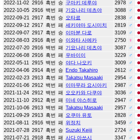
2022-11-02
2916
흑번
승
구마키 데루야
2978
♂
2022-10-05
2916
백번
패
기요나리 데츠야
3088
♂
2022-09-21
2917
흑번
승
오타료
2838
♂
2022-09-12
2917
흑번
패
세키야마 도시미치
2819
♂
2022-09-07
2917
흑번
승
이마분 다로
3109
♂
2022-08-03
2916
흑번
승
이와타 사에카
2750
♀
2022-07-20
2916
백번
패
기요나리 데츠야
3087
♂
2022-06-08
2916
흑번
패
우바이이
3229
♂
2022-05-11
2915
백번
승
야다 나오키
3009
♂
2022-04-06
2914
흑번
승
Endo Takahiro
2612
♂
2022-02-23
2913
흑번
패
Takatsu Masaaki
2954
♂
2022-01-06
2912
백번
패
이마무라 요시아키
2987
♂
2021-11-24
2912
백번
패
오오카와 다쿠야
3036
♂
2021-11-10
2912
흑번
패
미네 야스히로
2947
♂
2021-10-06
2913
백번
패
Takatsu Masaaki
2957
♂
2021-09-29
2913
흑번
패
오쿠마 유토
2828
♂
2021-08-11
2916
백번
패
위정치
3459
♂
2021-07-28
2917
흑번
승
Suzuki Keiji
2724
♂
2021-07-21
2918
흑번
패
사다 아쓰시
3347
♂