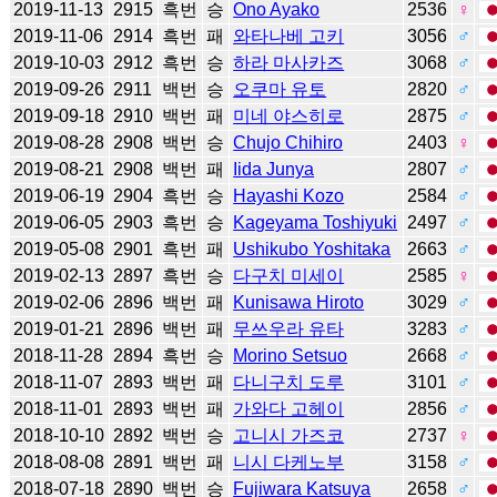
2019-11-13
2915
흑번
승
Ono Ayako
2536
♀
2019-11-06
2914
흑번
패
와타나베 고키
3056
♂
2019-10-03
2912
흑번
승
하라 마사카즈
3068
♂
2019-09-26
2911
백번
승
오쿠마 유토
2820
♂
2019-09-18
2910
백번
패
미네 야스히로
2875
♂
2019-08-28
2908
백번
승
Chujo Chihiro
2403
♀
2019-08-21
2908
백번
패
Iida Junya
2807
♂
2019-06-19
2904
흑번
승
Hayashi Kozo
2584
♂
2019-06-05
2903
흑번
승
Kageyama Toshiyuki
2497
♂
2019-05-08
2901
흑번
패
Ushikubo Yoshitaka
2663
♂
2019-02-13
2897
흑번
승
다구치 미세이
2585
♀
2019-02-06
2896
백번
패
Kunisawa Hiroto
3029
♂
2019-01-21
2896
백번
패
무쓰우라 유타
3283
♂
2018-11-28
2894
흑번
승
Morino Setsuo
2668
♂
2018-11-07
2893
백번
패
다니구치 도루
3101
♂
2018-11-01
2893
백번
패
가와다 고헤이
2856
♂
2018-10-10
2892
백번
승
고니시 가즈코
2737
♀
2018-08-08
2891
백번
패
니시 다케노부
3158
♂
2018-07-18
2890
백번
승
Fujiwara Katsuya
2658
♂