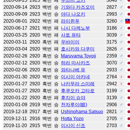
2020-09-23
2923
흑번
패
우쓰미 고키
3046
♂
2020-09-14
2923
백번
승
기와다 카즈오미
2827
♂
2020-09-09
2923
백번
승
야다 나오키
2993
♂
2020-08-01
2922
백번
패
라이쥔푸
3260
♂
2020-06-17
2921
백번
패
니시 다케노부
3186
♂
2020-03-25
2920
백번
패
사토 유타
3039
♂
2020-03-11
2920
흑번
패
우바이이
3175
♂
2020-03-04
2920
백번
패
호시카와 다쿠미
2826
♂
2020-02-26
2920
흑번
승
Maruyama Toyoji
2359
♂
2020-02-12
2920
백번
승
하라 마사카즈
3070
♂
2020-02-06
2920
흑번
승
와타나베 유
2933
♂
2020-01-30
2920
백번
승
이시이 아카네
2764
♀
2020-01-27
2920
흑번
승
나카무라 스미레
2942
♀
2020-01-27
2920
흑번
승
후쿠오카 고타로
3199
♂
2020-01-22
2920
흑번
패
후지이 슈야
3139
♂
2020-01-09
2919
백번
승
천자루이(銳)
2906
♂
2019-12-18
2917
흑번
패
Ushinohama Satsuo
2821
♂
2019-12-11
2916
백번
승
Hotta Yozo
2705
♂
2019-11-20
2915
백번
승
이시이 신조
2703
♂