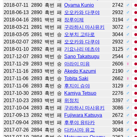
2018-07-11
2890
흑번
패
Oyama Kunio
2742
♂
2018-06-13
2890
흑번
패
오오카와 다쿠야
2932
♂
2018-04-16
2891
백번
패
장루이제
3194
♂
2018-03-21
2891
백번
패
구라하시 마사유키
3072
♂
2018-03-05
2891
백번
승
오부치 고타로
3044
♂
2018-02-07
2892
백번
패
오오카와 다쿠야
2932
♂
2018-01-10
2892
흑번
패
기요나리 데츠야
3125
♂
2017-12-07
2893
백번
승
Sano Takatsugu
2544
♂
2017-11-29
2893
백번
승
아라이 미유
2606
♀
2017-11-16
2893
백번
승
Akedo Kazumi
2190
♂
2017-11-06
2893
흑번
승
Tobita Saki
2662
♀
2017-11-06
2893
흑번
승
후지이 슈야
3129
♂
2017-10-30
2893
흑번
승
Kamiya Tetsuo
2276
♂
2017-10-23
2893
백번
패
위정치
3397
♂
2017-10-04
2893
흑번
패
구라하시 마사유키
3086
♂
2017-09-13
2892
백번
패
Fujiwara Katsuya
2672
♂
2017-09-04
2893
백번
패
후루야 유타카
3094
♂
2017-07-26
2894
흑번
승
다카시마 유고
3048
♂