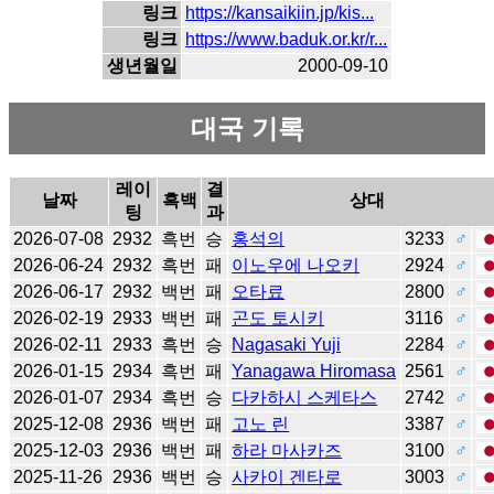
링크
https://kansaikiin.jp/kis...
링크
https://www.baduk.or.kr/r...
생년월일
2000-09-10
대국 기록
레이
결
날짜
흑백
상대
팅
과
2026-07-08
2932
흑번
승
홍석의
3233
♂
2026-06-24
2932
흑번
패
이노우에 나오키
2924
♂
2026-06-17
2932
백번
패
오타료
2800
♂
2026-02-19
2933
백번
패
곤도 토시키
3116
♂
2026-02-11
2933
흑번
승
Nagasaki Yuji
2284
♂
2026-01-15
2934
흑번
패
Yanagawa Hiromasa
2561
♂
2026-01-07
2934
흑번
승
다카하시 스케타스
2742
♂
2025-12-08
2936
백번
패
고노 린
3387
♂
2025-12-03
2936
백번
패
하라 마사카즈
3100
♂
2025-11-26
2936
백번
승
사카이 겐타로
3003
♂