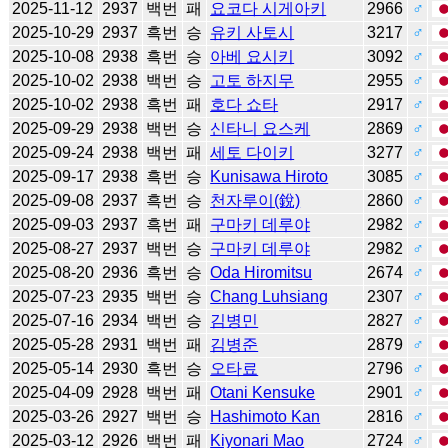
2025-11-12
2937
백번
패
요코다 시게아키
2966
♂
2025-10-29
2937
흑번
승
유키 사토시
3217
♂
2025-10-08
2938
흑번
승
아베 요시키
3092
♂
2025-10-02
2938
백번
승
고토 하지무
2955
♂
2025-10-02
2938
흑번
패
호다 쇼타
2917
♂
2025-09-29
2938
백번
승
신타니 요스케
2869
♂
2025-09-24
2938
백번
패
세토 다이키
3277
♂
2025-09-17
2938
흑번
승
Kunisawa Hiroto
3085
♂
2025-09-08
2937
흑번
승
천자루이(銳)
2860
♂
2025-09-03
2937
흑번
패
구마키 데루야
2982
♂
2025-08-27
2937
백번
승
구마키 데루야
2982
♂
2025-08-20
2936
흑번
승
Oda Hiromitsu
2674
♂
2025-07-23
2935
백번
승
Chang Luhsiang
2307
♂
2025-07-16
2934
백번
승
김병민
2827
♂
2025-05-28
2931
백번
패
김병준
2879
♂
2025-05-14
2930
흑번
승
오타료
2796
♂
2025-04-09
2928
백번
패
Otani Kensuke
2901
♂
2025-03-26
2927
백번
승
Hashimoto Kan
2816
♂
2025-03-12
2926
백번
패
Kiyonari Mao
2724
♂