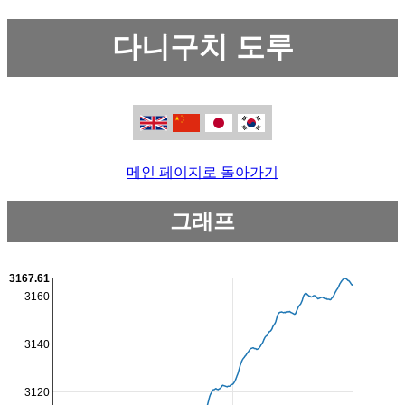
다니구치 도루
메인 페이지로 돌아가기
그래프
3167.61
3160
3140
3120