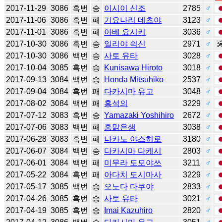
2017-11-29
3086
흑번
승
이시이 신조
2785
♂
2017-11-06
3086
흑번
패
기요나리 데츠야
3123
♂
2017-11-01
3086
흑번
패
아베 요시키
3036
♂
2017-10-30
3086
흑번
승
일리야 쉭신
2971
♂
2017-10-30
3086
백번
승
사토 유타
3028
♂
2017-10-04
3085
흑번
승
Kunisawa Hiroto
3018
♂
2017-09-13
3084
백번
승
Honda Mitsuhiko
2537
♂
2017-09-04
3084
흑번
패
다카시마 유고
3048
♂
2017-08-02
3084
백번
패
홍석의
3229
♂
2017-07-12
3083
흑번
승
Yamazaki Yoshihiro
2672
♂
2017-07-06
3083
백번
패
홍맑은샘
3038
♂
2017-06-28
3083
흑번
패
나카노 야스히로
3180
♂
2017-06-07
3084
백번
승
다카시마 다케시
2803
♂
2017-06-01
3084
백번
패
미무라 도모야쓰
3211
♂
2017-05-22
3084
흑번
패
아다치 도시마사
3229
♂
2017-05-17
3085
백번
승
오노다 다쿠야
2833
♂
2017-04-26
3085
흑번
승
사토 유타
3021
♂
2017-04-19
3085
흑번
승
Imai Kazuhiro
2820
♂