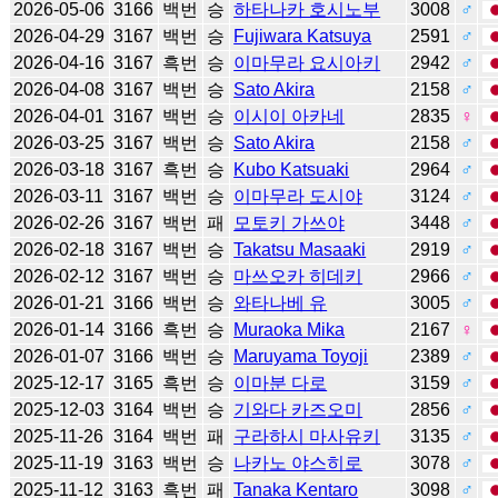
2026-05-06
3166
백번
승
하타나카 호시노부
3008
♂
2026-04-29
3167
백번
승
Fujiwara Katsuya
2591
♂
2026-04-16
3167
흑번
승
이마무라 요시아키
2942
♂
2026-04-08
3167
백번
승
Sato Akira
2158
♂
2026-04-01
3167
백번
승
이시이 아카네
2835
♀
2026-03-25
3167
백번
승
Sato Akira
2158
♂
2026-03-18
3167
흑번
승
Kubo Katsuaki
2964
♂
2026-03-11
3167
백번
승
이마무라 도시야
3124
♂
2026-02-26
3167
백번
패
모토키 가쓰야
3448
♂
2026-02-18
3167
백번
승
Takatsu Masaaki
2919
♂
2026-02-12
3167
백번
승
마쓰오카 히데키
2966
♂
2026-01-21
3166
백번
승
와타나베 유
3005
♂
2026-01-14
3166
흑번
승
Muraoka Mika
2167
♀
2026-01-07
3166
백번
승
Maruyama Toyoji
2389
♂
2025-12-17
3165
흑번
승
이마분 다로
3159
♂
2025-12-03
3164
백번
승
기와다 카즈오미
2856
♂
2025-11-26
3164
백번
패
구라하시 마사유키
3135
♂
2025-11-19
3163
백번
승
나카노 야스히로
3078
♂
2025-11-12
3163
흑번
패
Tanaka Kentaro
3098
♂