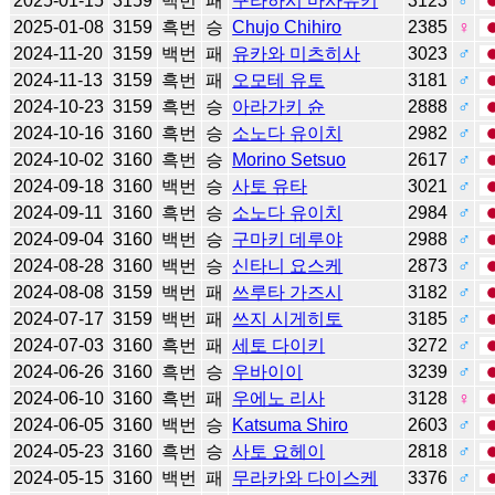
2025-01-15
3159
백번
패
구라하시 마사유키
3123
♂
2025-01-08
3159
흑번
승
Chujo Chihiro
2385
♀
2024-11-20
3159
백번
패
유카와 미츠히사
3023
♂
2024-11-13
3159
흑번
패
오모테 유토
3181
♂
2024-10-23
3159
흑번
승
아라가키 슌
2888
♂
2024-10-16
3160
흑번
승
소노다 유이치
2982
♂
2024-10-02
3160
흑번
승
Morino Setsuo
2617
♂
2024-09-18
3160
백번
승
사토 유타
3021
♂
2024-09-11
3160
흑번
승
소노다 유이치
2984
♂
2024-09-04
3160
백번
승
구마키 데루야
2988
♂
2024-08-28
3160
백번
승
신타니 요스케
2873
♂
2024-08-08
3159
백번
패
쓰루타 가즈시
3182
♂
2024-07-17
3159
백번
패
쓰지 시게히토
3185
♂
2024-07-03
3160
흑번
패
세토 다이키
3272
♂
2024-06-26
3160
흑번
승
우바이이
3239
♂
2024-06-10
3160
흑번
패
우에노 리사
3128
♀
2024-06-05
3160
백번
승
Katsuma Shiro
2603
♂
2024-05-23
3160
흑번
승
사토 요헤이
2818
♂
2024-05-15
3160
백번
패
무라카와 다이스케
3376
♂