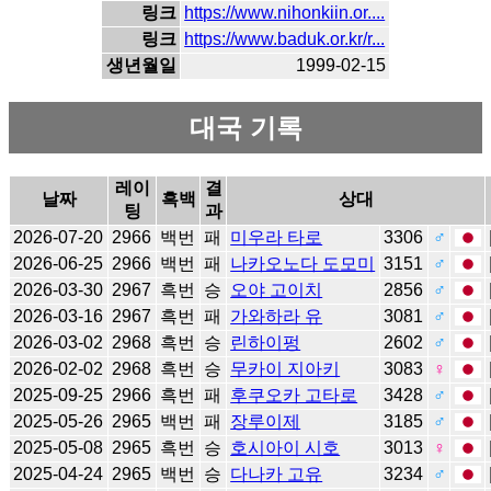
링크
https://www.nihonkiin.or....
링크
https://www.baduk.or.kr/r...
생년월일
1999-02-15
대국 기록
레이
결
날짜
흑백
상대
팅
과
2026-07-20
2966
백번
패
미우라 타로
3306
♂
2026-06-25
2966
백번
패
나카오노다 도모미
3151
♂
2026-03-30
2967
흑번
승
오야 고이치
2856
♂
2026-03-16
2967
흑번
패
가와하라 유
3081
♂
2026-03-02
2968
흑번
승
린하이펑
2602
♂
2026-02-02
2968
흑번
승
무카이 지아키
3083
♀
2025-09-25
2966
흑번
패
후쿠오카 고타로
3428
♂
2025-05-26
2965
백번
패
장루이제
3185
♂
2025-05-08
2965
흑번
승
호시아이 시호
3013
♀
2025-04-24
2965
백번
승
다나카 고유
3234
♂