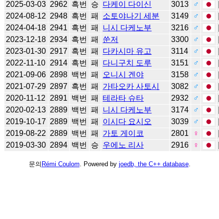
2025-03-03
2962
흑번
승
다케이 다이신
3013
♂
2024-08-12
2948
흑번
패
소토야나기 세분
3149
♂
2024-04-18
2941
흑번
패
니시 다케노부
3216
♂
2023-12-18
2934
흑번
패
쑨저
3300
♂
2023-01-30
2917
흑번
패
다카시마 유고
3114
♂
2022-11-10
2914
흑번
패
다니구치 도루
3151
♂
2021-09-06
2898
백번
패
오니시 겐야
3158
♂
2021-07-29
2897
흑번
패
가타오카 사토시
3082
♂
2020-11-12
2891
백번
패
테라타 슈타
2932
♂
2020-02-13
2889
백번
패
니시 다케노부
3174
♂
2019-10-17
2889
백번
패
이시다 요시오
3039
♂
2019-08-22
2889
백번
패
가토 게이코
2801
♀
2019-03-30
2894
백번
승
우에노 리사
2916
♀
문의
Rémi Coulom
. Powered by
joedb, the C++ database
.