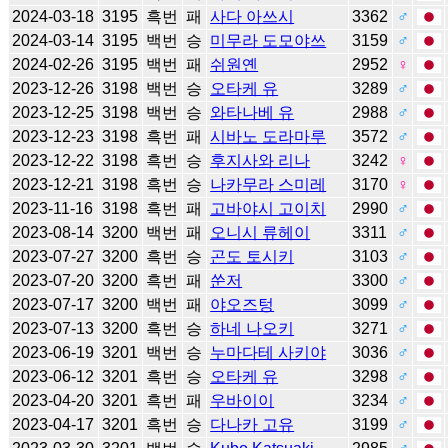
2024-03-18
3195
흑번
패
사다 아쓰시
3362
♂
2024-03-14
3195
백번
승
미무라 도모야쓰
3159
♂
2024-02-26
3195
백번
패
쉬원옌
2952
♀
2023-12-26
3198
백번
승
오타케 유
3289
♂
2023-12-25
3198
백번
승
와타나베 유
2988
♂
2023-12-23
3198
흑번
패
시바노 도라마루
3572
♂
2023-12-22
3198
흑번
승
후지사와 리나
3242
♀
2023-12-21
3198
흑번
승
나카무라 스미레
3170
♀
2023-11-16
3198
흑번
패
고바야시 고이치
2990
♂
2023-08-14
3200
백번
패
오니시 류헤이
3311
♂
2023-07-27
3200
흑번
승
곤도 토시키
3103
♂
2023-07-20
3200
흑번
패
쑨저
3300
♂
2023-07-17
3200
백번
패
야오즈텅
3099
♂
2023-07-13
3200
흑번
승
하네 나오키
3271
♂
2023-06-19
3201
백번
승
누마다테 사키야
3036
♂
2023-06-12
3201
흑번
승
오타케 유
3298
♂
2023-04-20
3201
흑번
패
우바이이
3234
♂
2023-04-17
3201
흑번
승
다나카 고유
3199
♂