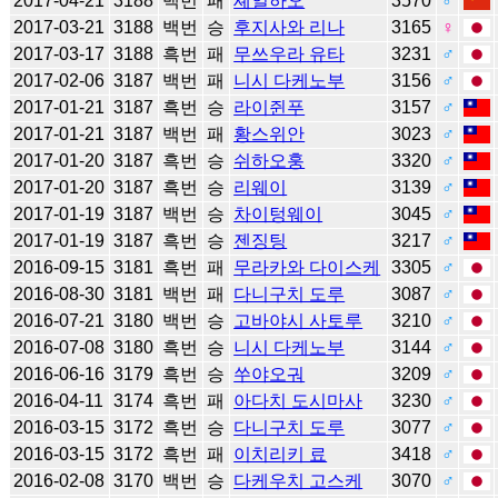
2017-04-21
3188
백번
패
셰얼하오
3570
♂
2017-03-21
3188
백번
승
후지사와 리나
3165
♀
2017-03-17
3188
흑번
패
무쓰우라 유타
3231
♂
2017-02-06
3187
백번
패
니시 다케노부
3156
♂
2017-01-21
3187
흑번
승
라이쥔푸
3157
♂
2017-01-21
3187
백번
패
황스위안
3023
♂
2017-01-20
3187
흑번
승
쉬하오훙
3320
♂
2017-01-20
3187
흑번
승
리웨이
3139
♂
2017-01-19
3187
백번
승
차이텅웨이
3045
♂
2017-01-19
3187
흑번
승
젠징팅
3217
♂
2016-09-15
3181
흑번
패
무라카와 다이스케
3305
♂
2016-08-30
3181
백번
패
다니구치 도루
3087
♂
2016-07-21
3180
백번
승
고바야시 사토루
3210
♂
2016-07-08
3180
흑번
승
니시 다케노부
3144
♂
2016-06-16
3179
흑번
승
쑤야오궈
3209
♂
2016-04-11
3174
흑번
패
아다치 도시마사
3230
♂
2016-03-15
3172
흑번
승
다니구치 도루
3077
♂
2016-03-15
3172
흑번
패
이치리키 료
3418
♂
2016-02-08
3170
백번
승
다케우치 고스케
3070
♂