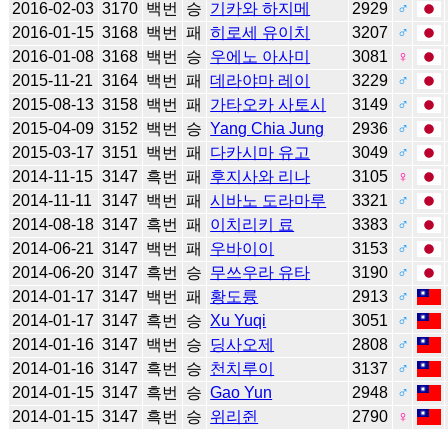
2016-02-03
3170
백번
승
기카와 하지메
2929
♂
2016-01-15
3168
백번
패
히로세 유이치
3207
♂
2016-01-08
3168
백번
승
우에노 아사미
3081
♀
2015-11-21
3164
백번
패
데라야마 레이
3229
♂
2015-08-13
3158
백번
패
가타오카 사토시
3149
♂
2015-04-09
3152
백번
승
Yang Chia Jung
2936
♂
2015-03-17
3151
백번
패
다카시마 유고
3049
♂
2014-11-15
3147
흑번
패
후지사와 리나
3105
♀
2014-11-11
3147
백번
패
시바노 도라마루
3321
♂
2014-08-18
3147
흑번
패
이치리키 료
3383
♂
2014-06-21
3147
백번
패
우바이이
3153
♂
2014-06-20
3147
흑번
승
무쓰우라 유타
3190
♂
2014-01-17
3147
백번
패
황도륭
2913
♂
2014-01-17
3147
흑번
승
Xu Yuqi
3051
♂
2014-01-16
3147
백번
승
딩사오제
2808
♂
2014-01-16
3147
흑번
승
천치루이
3137
♂
2014-01-15
3147
흑번
승
Gao Yun
2948
♂
2014-01-15
3147
흑번
승
위리쥔
2790
♀