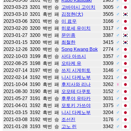
2023-03-30
3201
백번
승
Kubo Katsuaki
2985
♂
2023-03-23
3201
백번
승
고바야시 고이치
3005
♂
2023-03-10
3201
흑번
패
김정현(大)
3505
♂
2023-03-06
3201
백번
승
이 료우
3166
♂
2023-02-20
3200
백번
패
히로세 유이치
3317
♂
2023-01-27
3200
백번
패
문민종
3387
♂
2023-01-15
3200
백번
패
최철한
3415
♂
2022-12-26
3200
백번
승
Song Kwang Bok
2774
♂
2022-10-03
3199
흑번
승
사다 아쓰시
3357
♂
2022-08-25
3198
흑번
패
오타케 유
3309
♂
2022-07-14
3197
백번
승
쓰지 시게히토
3146
♂
2022-02-14
3192
백번
패
니시 다케노부
3221
♂
2021-10-04
3190
흑번
패
후지사와 리나
3262
♀
2021-08-30
3190
흑번
패
오모테 다쿠토
3152
♂
2021-05-27
3191
흑번
승
후루야 유타카
3031
♂
2021-04-01
3192
흑번
패
모토키 가쓰야
3375
♂
2021-03-15
3192
흑번
패
니시 다케노부
3204
♂
2021-03-08
3192
백번
승
조선진
3176
♂
2021-01-28
3193
백번
승
고노 린
3342
♂