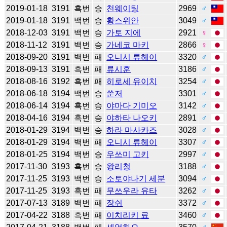
2019-01-18
3191
흑번
승
천웨이팅
2969
♂
2019-01-18
3191
백번
승
황스위안
3049
♂
2018-12-03
3191
백번
승
가토 지에
2921
♀
2018-11-12
3191
백번
승
가네코 마키
2866
♀
2018-09-20
3191
백번
패
오니시 류헤이
3320
♂
2018-09-13
3191
흑번
패
류시훈
3186
♂
2018-08-16
3192
흑번
패
히로세 유이치
3254
♂
2018-06-18
3194
백번
승
쑨저
3301
♂
2018-06-14
3194
흑번
승
야마다 기미오
3142
♂
2018-04-16
3194
흑번
승
야하타 나오키
2891
♂
2018-01-29
3194
백번
승
하라 마사카즈
3028
♂
2018-01-29
3194
백번
패
오니시 류헤이
3307
♂
2018-01-25
3194
백번
승
우쓰미 고키
2997
♂
2017-11-30
3193
흑번
승
왕리청
3188
♂
2017-11-25
3193
백번
승
소토야나기 세분
3094
♂
2017-11-25
3193
흑번
패
무쓰우라 유타
3262
♂
2017-07-13
3189
백번
패
장쉬
3372
♂
2017-04-22
3188
흑번
패
이치리키 료
3460
♂