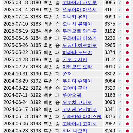
2025-08-18
3180
흑번
승
고바야시 사토루
3085
♂
2025-08-14
3180
흑번
패
쓰루야마 아쓰시
3161
♂
2025-07-14
3183
흑번
승
다나카 유키
3099
♂
2025-07-10
3183
백번
승
오니시 류헤이
3375
♂
2025-06-19
3184
백번
승
무라모토 와타루
3192
♂
2025-06-16
3184
흑번
패
구와바라 이쓰키
3230
♂
2025-05-26
3185
흑번
승
도요다 히로히토
2965
♂
2025-05-22
3185
백번
패
히라타 도모야
3374
♂
2025-04-28
3186
흑번
승
곤도 토시키
3112
♂
2025-02-27
3188
백번
승
이케모토 료타
3010
♂
2024-10-31
3190
흑번
패
쑨저
3302
♂
2024-08-29
3192
흑번
승
우치다 슈헤이
3064
♂
2024-08-22
3192
백번
승
고야마 구야
3320
♂
2024-07-11
3192
백번
패
쑤야오궈
3168
♂
2024-06-24
3192
백번
승
오부치 고타로
3093
♂
2024-06-17
3192
백번
패
고이케 요시히로
3341
♂
2024-06-13
3192
흑번
패
무라카와 다이스케
3376
♂
2024-06-06
3193
흑번
승
고바야시 고이치
2982
♂
2024-05-23
3193
흑번
패
하네 나오키
3249
♂