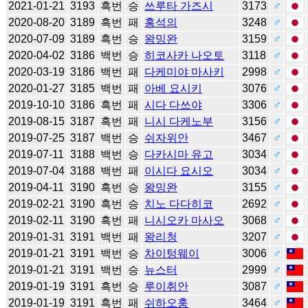
2021-01-21
3193
흑번
승
쓰루타 가즈시
3173
♂
2020-08-20
3189
흑번
패
홍석의
3248
♂
2020-07-09
3189
흑번
승
왕밍완
3159
♂
2020-04-02
3186
백번
승
히코사카 나오토
3118
♂
2020-03-19
3186
백번
패
다케미야 마사키
2998
♂
2020-01-27
3185
백번
패
아베 요시키
3076
♂
2019-10-10
3186
흑번
패
시다 다쓰야
3306
♂
2019-08-15
3187
흑번
패
니시 다케노부
3156
♂
2019-07-25
3187
백번
승
쉬자위안
3467
♂
2019-07-11
3188
백번
승
다카시마 유고
3034
♂
2019-07-04
3188
백번
패
이시다 요시오
3034
♂
2019-04-11
3190
흑번
승
왕밍완
3155
♂
2019-02-21
3190
흑번
승
치노 다다히코
2692
♂
2019-02-11
3190
흑번
패
니시오카 마사오
3068
♂
2019-01-31
3191
백번
패
왕리청
3207
♂
2019-01-21
3191
백번
승
차이텅웨이
3006
♂
2019-01-21
3191
백번
승
뉴스터
2999
♂
2019-01-19
3191
흑번
승
루이취안
3087
♂
2019-01-19
3191
흑번
패
쉬하오훙
3464
♂