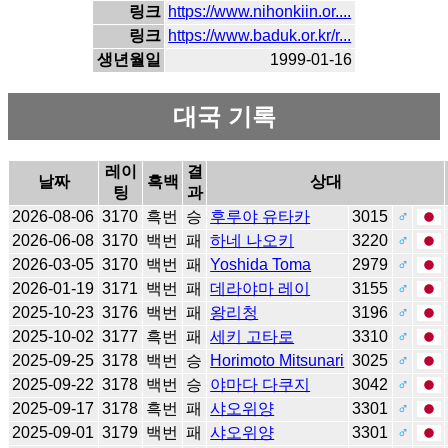
링크
https://www.nihonkiin.or....
링크
https://www.baduk.or.kr/r...
생년월일
1999-01-16
대국 기록
레이
결
날짜
흑백
상대
팅
과
2026-08-06
3170
흑번
승
후루야 유타카
3015
♂
2026-06-08
3170
백번
패
하네 나오키
3220
♂
2026-03-05
3170
백번
패
Yoshida Toma
2979
♂
2026-01-19
3171
백번
패
데라야마 레이
3155
♂
2025-10-23
3176
백번
패
왕리청
3196
♂
2025-10-02
3177
흑번
패
세키 고타로
3310
♂
2025-09-25
3178
백번
승
Horimoto Mitsunari
3025
♂
2025-09-22
3178
백번
승
야마다 다쿠지
3042
♂
2025-09-17
3178
흑번
패
샤오위양
3301
♂
2025-09-01
3179
백번
패
샤오위양
3301
♂