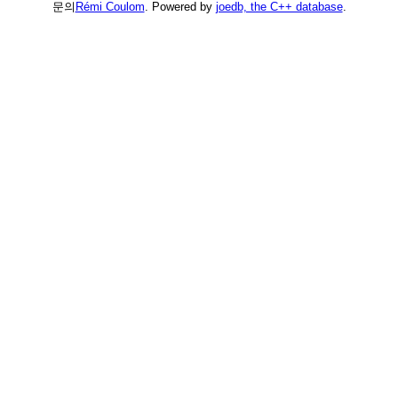
문의
Rémi Coulom
. Powered by
joedb, the C++ database
.