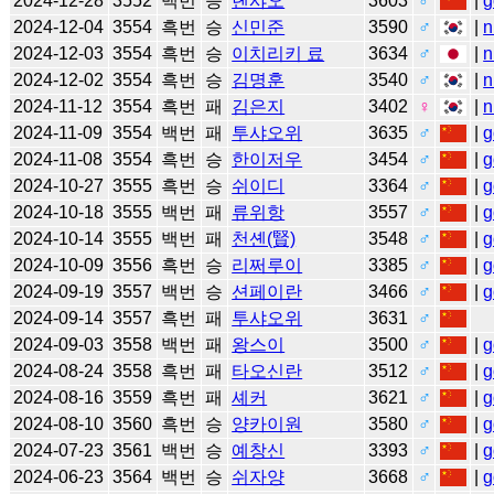
2024-12-28
3552
백번
승
롄샤오
3603
♂
|
g
2024-12-04
3554
흑번
승
신민준
3590
♂
|
n
2024-12-03
3554
흑번
승
이치리키 료
3634
♂
|
n
2024-12-02
3554
흑번
승
김명훈
3540
♂
|
n
2024-11-12
3554
흑번
패
김은지
3402
♀
|
n
2024-11-09
3554
백번
패
투샤오위
3635
♂
|
g
2024-11-08
3554
흑번
승
한이저우
3454
♂
|
g
2024-10-27
3555
흑번
승
쉬이디
3364
♂
|
g
2024-10-18
3555
백번
패
류위항
3557
♂
|
g
2024-10-14
3555
백번
패
천셴(賢)
3548
♂
|
g
2024-10-09
3556
흑번
승
리쩌루이
3385
♂
|
g
2024-09-19
3557
백번
승
션페이란
3466
♂
|
g
2024-09-14
3557
흑번
패
투샤오위
3631
♂
2024-09-03
3558
백번
패
왕스이
3500
♂
|
g
2024-08-24
3558
흑번
패
타오신란
3512
♂
|
g
2024-08-16
3559
흑번
패
셰커
3621
♂
|
g
2024-08-10
3560
흑번
승
양카이원
3580
♂
|
g
2024-07-23
3561
백번
승
예창신
3393
♂
|
g
2024-06-23
3564
백번
승
쉬자양
3668
♂
|
g