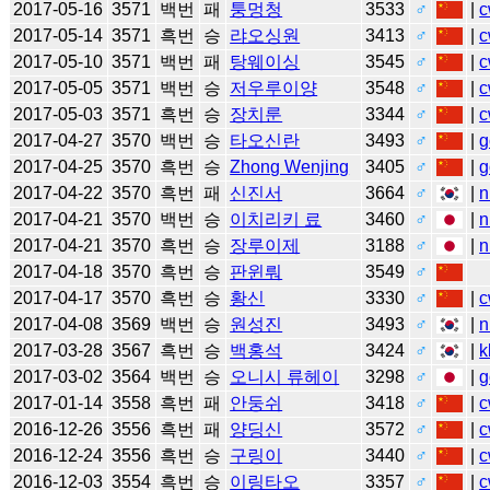
2017-05-16
3571
백번
패
퉁멍청
3533
♂
|
c
2017-05-14
3571
흑번
승
랴오싱원
3413
♂
|
c
2017-05-10
3571
백번
패
탕웨이싱
3545
♂
|
c
2017-05-05
3571
백번
승
저우루이양
3548
♂
|
c
2017-05-03
3571
흑번
승
장치룬
3344
♂
|
c
2017-04-27
3570
백번
승
타오신란
3493
♂
|
g
2017-04-25
3570
흑번
승
Zhong Wenjing
3405
♂
|
g
2017-04-22
3570
흑번
패
신진서
3664
♂
|
n
2017-04-21
3570
백번
승
이치리키 료
3460
♂
|
n
2017-04-21
3570
흑번
승
장루이제
3188
♂
|
n
2017-04-18
3570
흑번
승
판윈뤄
3549
♂
2017-04-17
3570
흑번
승
황신
3330
♂
|
c
2017-04-08
3569
백번
승
원성진
3493
♂
|
n
2017-03-28
3567
흑번
승
백홍석
3424
♂
|
k
2017-03-02
3564
백번
승
오니시 류헤이
3298
♂
|
g
2017-01-14
3558
흑번
패
안둥쉬
3418
♂
|
c
2016-12-26
3556
흑번
패
양딩신
3572
♂
|
c
2016-12-24
3556
흑번
승
구링이
3440
♂
|
c
2016-12-03
3554
흑번
승
이링타오
3357
♂
|
c