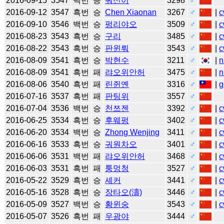
2016-09-15
3547
백번
승
궈신이
3298
♂
2016-09-12
3547
흑번
승
Chen Xiaonan
3267
♂
|
c
2016-09-10
3546
백번
승
펑리야오
3509
♂
|
c
2016-08-23
3543
흑번
승
구리
3485
♂
|
c
2016-08-22
3543
흑번
승
판윈뤄
3543
♂
|
c
2016-08-09
3541
흑번
승
박현수
3211
♂
|
n
2016-08-09
3541
흑번
패
랴오위안허
3475
♂
|
n
2016-08-06
3540
흑번
패
린쥔옌
3316
♂
|
g
2016-07-16
3537
흑번
패
판팅위
3557
♂
2016-07-04
3536
백번
승
천쯔젠
3392
♂
|
c
2016-06-25
3534
흑번
승
후웨펑
3402
♂
|
c
2016-06-20
3534
백번
승
Zhong Wenjing
3411
♂
|
c
2016-06-16
3533
흑번
승
궈원차오
3401
♂
|
c
2016-06-06
3531
백번
패
랴오위안허
3468
♂
|
c
2016-06-03
3531
흑번
패
퉁멍청
3527
♂
|
c
2016-05-22
3529
흑번
승
셰커
3441
♂
|
c
2016-05-16
3528
흑번
승
장타오(濤)
3446
♂
|
c
2016-05-09
3527
백번
승
황윈숭
3543
♂
|
c
2016-05-07
3526
흑번
패
우광야
3444
♂