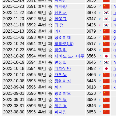
2023-11-24
3591
흑번
승
쉬자양
3656
♂
2023-11-23
3591
흑번
승
쉬자양
3656
♂
|
n
2023-11-22
3592
백번
승
신진서
3878
♂
|
n
2023-11-20
3592
백번
승
한웅규
3347
♂
|
n
2023-11-16
3592
흑번
승
최 정
3426
♀
|
n
2023-11-13
3592
흑번
패
커제
3679
♂
|
g
2023-11-06
3593
백번
패
장웨이제
3555
♂
|
g
2023-10-24
3594
흑번
패
장타오(濤)
3517
♂
|
g
2023-10-23
3594
백번
승
황밍위
3438
♂
|
g
2023-10-20
3594
백번
승
시바노 도라마루
3566
♂
|
n
2023-10-19
3594
흑번
승
변상일
3646
♂
|
n
2023-10-18
3594
백번
승
쉬자위안
3492
♂
|
n
2023-10-10
3595
백번
승
천위눙
3466
♂
|
g
2023-10-08
3595
백번
승
탕웨이싱
3445
♂
|
g
2023-09-04
3596
흑번
승
셰커
3618
♂
|
k
2023-09-03
3596
백번
승
펑리야오
3523
♂
2023-09-01
3596
흑번
승
미위팅
3629
♂
2023-08-31
3596
백번
승
리친청
3646
♂
2023-08-30
3596
흑번
패
쉬자양
3653
♂