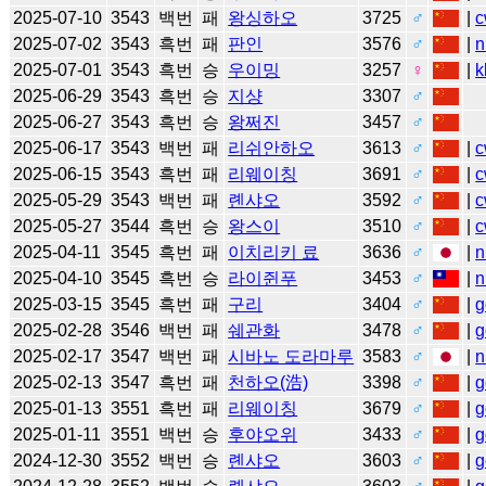
2025-07-10
3543
백번
패
왕싱하오
3725
♂
|
c
2025-07-02
3543
흑번
패
판인
3576
♂
|
n
2025-07-01
3543
흑번
승
우이밍
3257
♀
|
k
2025-06-29
3543
흑번
승
지샹
3307
♂
2025-06-27
3543
흑번
승
왕쩌진
3457
♂
2025-06-17
3543
백번
패
리쉬안하오
3613
♂
|
c
2025-06-15
3543
흑번
패
리웨이칭
3691
♂
|
c
2025-05-29
3543
백번
패
롄샤오
3592
♂
|
c
2025-05-27
3544
흑번
승
왕스이
3510
♂
|
c
2025-04-11
3545
흑번
패
이치리키 료
3636
♂
|
n
2025-04-10
3545
흑번
승
라이쥔푸
3453
♂
|
n
2025-03-15
3545
흑번
패
구리
3404
♂
|
g
2025-02-28
3546
백번
패
쉐관화
3478
♂
|
g
2025-02-17
3547
백번
패
시바노 도라마루
3583
♂
|
n
2025-02-13
3547
흑번
패
천하오(浩)
3398
♂
|
g
2025-01-13
3551
흑번
패
리웨이칭
3679
♂
|
g
2025-01-11
3551
백번
승
후야오위
3433
♂
|
g
2024-12-30
3552
백번
승
롄샤오
3603
♂
|
g