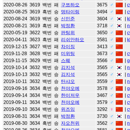
2020-08-26
3619
백번
패
구쯔하오
3675
♂
|
c
2020-08-25
3619
흑번
승
멍타이링
3494
♂
|
c
2020-08-24
3619
백번
승
신민준
3604
♂
|
k
2020-08-21
3619
흑번
패
박정환
3718
♂
|
n
2020-05-19
3622
백번
승
판팅위
3650
♂
|
c
2020-04-11
3623
흑번
패
리쉬안하오
3581
♂
|
k
2019-12-15
3627
백번
패
차이징
3413
♂
2019-11-28
3628
백번
패
미위팅
3673
♂
|
c
2019-11-15
3629
백번
패
스웨
3566
♂
|
g
2019-10-14
3632
백번
승
김지석
3565
♂
|
n
2019-10-13
3632
백번
승
김지석
3565
♂
|
n
2019-10-11
3632
백번
승
탄샤오
3559
♂
|
n
2019-09-16
3634
흑번
승
천야오예
3578
♂
|
g
2019-09-14
3634
백번
승
한이저우
3467
♂
|
c
2019-09-11
3634
백번
승
천야오예
3579
♂
|
c
2019-09-10
3634
백번
승
위즈잉
3292
♀
|
c
2019-08-31
3634
백번
패
박정환
3730
♂
|
n
2019-08-30
3634
흑번
승
자오천위
3562
♂
|
n