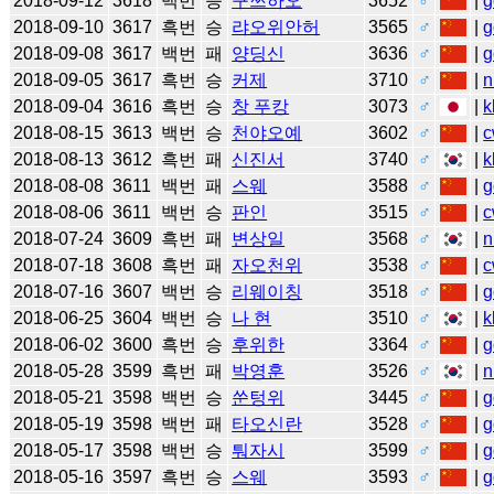
2018-09-12
3618
백번
승
구쯔하오
3652
♂
|
g
2018-09-10
3617
흑번
승
랴오위안허
3565
♂
|
g
2018-09-08
3617
백번
패
양딩신
3636
♂
|
g
2018-09-05
3617
흑번
승
커제
3710
♂
|
n
2018-09-04
3616
흑번
승
창 푸캉
3073
♂
|
k
2018-08-15
3613
백번
승
천야오예
3602
♂
|
c
2018-08-13
3612
흑번
패
신진서
3740
♂
|
k
2018-08-08
3611
백번
패
스웨
3588
♂
|
g
2018-08-06
3611
백번
승
판인
3515
♂
|
c
2018-07-24
3609
흑번
패
변상일
3568
♂
|
n
2018-07-18
3608
흑번
패
자오천위
3538
♂
|
c
2018-07-16
3607
백번
승
리웨이칭
3518
♂
|
g
2018-06-25
3604
백번
승
나 현
3510
♂
|
k
2018-06-02
3600
흑번
승
후위한
3364
♂
|
g
2018-05-28
3599
흑번
패
박영훈
3526
♂
|
n
2018-05-21
3598
백번
승
쑨텅위
3445
♂
|
g
2018-05-19
3598
백번
패
타오신란
3528
♂
|
g
2018-05-17
3598
백번
승
퉈자시
3599
♂
|
g
2018-05-16
3597
흑번
승
스웨
3593
♂
|
g