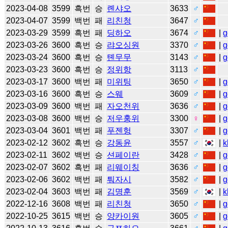
2023-04-08
3599
흑번
승
롄샤오
3633
♂
2023-04-07
3599
백번
패
리친청
3647
♂
2023-03-29
3599
흑번
패
딩하오
3674
♂
|
g
2023-03-26
3600
흑번
승
랴오싱원
3370
♂
|
g
2023-03-24
3600
흑번
승
톈무무
3143
♂
|
g
2023-03-23
3600
흑번
승
정위항
3113
♂
2023-03-17
3600
백번
패
미위팅
3650
♂
|
g
2023-03-16
3600
흑번
승
스웨
3609
♂
|
g
2023-03-09
3600
백번
패
자오천위
3636
♂
|
g
2023-03-08
3600
백번
승
저우훙위
3300
♀
|
g
2023-03-04
3601
백번
패
푸젠헝
3307
♂
|
g
2023-02-12
3602
흑번
승
강동윤
3557
♂
|
k
2023-02-11
3602
백번
승
션페이란
3428
♂
|
g
2023-02-07
3602
흑번
패
리웨이칭
3636
♂
|
g
2023-02-06
3602
백번
패
퉈자시
3582
♂
|
g
2023-02-04
3603
백번
패
김명훈
3569
♂
|
k
2022-12-16
3608
백번
패
리친청
3650
♂
|
g
2022-10-25
3615
백번
승
양카이원
3605
♂
|
g