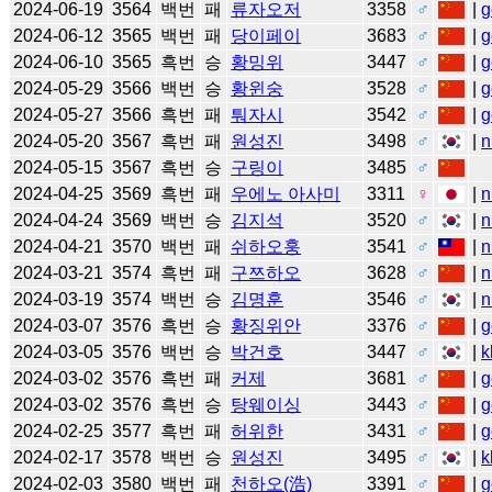
2024-06-19
3564
백번
패
류자오저
3358
♂
|
g
2024-06-12
3565
백번
패
당이페이
3683
♂
|
g
2024-06-10
3565
흑번
승
황밍위
3447
♂
|
g
2024-05-29
3566
백번
승
황윈숭
3528
♂
|
g
2024-05-27
3566
흑번
패
퉈자시
3542
♂
|
g
2024-05-20
3567
흑번
패
원성진
3498
♂
|
n
2024-05-15
3567
흑번
승
구링이
3485
♂
2024-04-25
3569
흑번
패
우에노 아사미
3311
♀
|
n
2024-04-24
3569
백번
승
김지석
3520
♂
|
n
2024-04-21
3570
백번
패
쉬하오훙
3541
♂
|
n
2024-03-21
3574
흑번
패
구쯔하오
3628
♂
|
n
2024-03-19
3574
백번
승
김명훈
3546
♂
|
n
2024-03-07
3576
흑번
승
황징위안
3376
♂
|
g
2024-03-05
3576
백번
승
박건호
3447
♂
|
k
2024-03-02
3576
흑번
패
커제
3681
♂
|
g
2024-03-02
3576
흑번
승
탕웨이싱
3443
♂
|
g
2024-02-25
3577
흑번
패
허위한
3431
♂
|
g
2024-02-17
3578
백번
승
원성진
3495
♂
|
k
2024-02-03
3580
백번
패
천하오(浩)
3391
♂
|
g