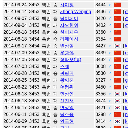
2014-09-24
3453
백번
승
차이징
3444
♂
2014-09-14
3453
백번
패
Zhong Wenjing
3436
♂
|
c
2014-09-07
3453
백번
승
당이페이
3420
♂
|
c
2014-09-04
3453
백번
패
자오천위
3402
♂
|
c
2014-08-18
3454
흑번
승
한이저우
3360
♂
2014-08-18
3454
흑번
승
리웨이칭
3354
♂
2014-08-17
3454
흑번
승
변상일
3427
♂
|
k
2014-07-09
3453
백번
승
우광야
3439
♂
|
c
2014-07-05
3453
백번
패
장타오(濤)
3432
♂
|
c
2014-07-03
3453
백번
패
스웨
3608
♂
|
c
2014-06-28
3453
백번
승
판팅위
3530
♂
|
c
2014-06-25
3453
백번
패
왕쩌진
3327
♂
|
g
2014-06-22
3453
흑번
패
쑨텅위
3450
♂
|
c
2014-06-18
3453
백번
패
민상연
3356
♂
|
k
2014-06-18
3453
백번
패
신진서
3474
♂
|
k
2014-06-17
3453
백번
승
변상일
3421
♂
|
k
2014-06-11
3453
흑번
승
딩스슝
3298
♂
|
n
2014-06-09
3453
흑번
승
안국현
3414
♂
|
k