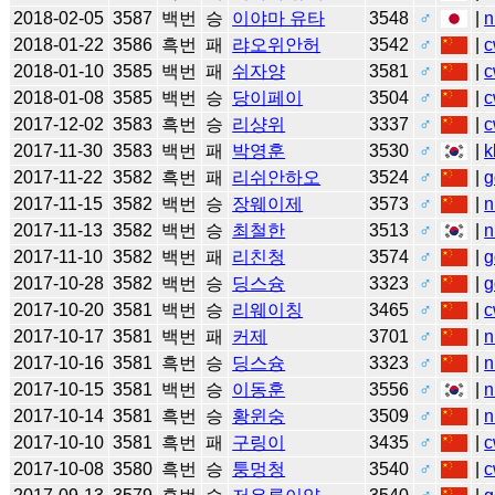
2018-02-05
3587
백번
승
이야마 유타
3548
♂
|
n
2018-01-22
3586
흑번
패
랴오위안허
3542
♂
|
c
2018-01-10
3585
백번
패
쉬자양
3581
♂
|
c
2018-01-08
3585
백번
승
당이페이
3504
♂
|
c
2017-12-02
3583
흑번
승
리샹위
3337
♂
|
c
2017-11-30
3583
백번
패
박영훈
3530
♂
|
k
2017-11-22
3582
흑번
패
리쉬안하오
3524
♂
|
g
2017-11-15
3582
백번
승
장웨이제
3573
♂
|
n
2017-11-13
3582
백번
승
최철한
3513
♂
|
n
2017-11-10
3582
백번
패
리친청
3574
♂
|
g
2017-10-28
3582
백번
승
딩스슝
3323
♂
|
g
2017-10-20
3581
백번
승
리웨이칭
3465
♂
|
c
2017-10-17
3581
백번
패
커제
3701
♂
|
n
2017-10-16
3581
흑번
승
딩스슝
3323
♂
|
n
2017-10-15
3581
백번
승
이동훈
3556
♂
|
n
2017-10-14
3581
흑번
승
황윈숭
3509
♂
|
n
2017-10-10
3581
흑번
패
구링이
3435
♂
|
c
2017-10-08
3580
흑번
승
퉁멍청
3540
♂
|
c