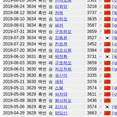
2019-08-26
3634
흑번
승
천야오예
3581
♂
|
c
2019-08-24
3634
백번
승
리위앙
3218
♂
|
c
2019-08-12
3634
흑번
패
커제
3737
♂
|
k
2019-08-10
3634
백번
승
딩하오
3635
♂
|
g
2019-08-01
3634
흑번
승
셰커
3587
♂
|
g
2019-07-31
3634
백번
승
구쯔하오
3659
♂
|
g
2019-07-29
3634
백번
승
강동윤
3527
♂
|
k
2019-07-22
3634
백번
승
천쯔젠
3452
♂
|
c
2019-07-20
3634
백번
승
랴오싱원
3384
♂
|
c
2019-06-10
3631
흑번
패
박정환
3731
♂
|
k
2019-06-03
3630
백번
패
구쯔하오
3659
♂
|
g
2019-06-01
3630
백번
승
자오천위
3558
♂
|
g
2019-05-23
3630
흑번
승
궈신이
3335
♂
2019-05-21
3630
백번
승
셰허
3378
♂
2019-05-11
3629
백번
패
스웨
3574
♂
|
g
2019-05-09
3629
흑번
패
쉬자양
3611
♂
|
c
2019-05-08
3629
흑번
승
왕싱하오
3436
♂
2019-05-06
3629
흑번
패
김지석
3574
♂
|
k
2019-04-29
3629
백번
승
양딩신
3663
♂
|
g