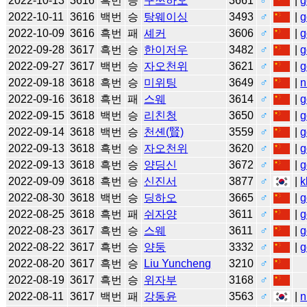
2022-10-13
3616
흑번
승
구쯔하오
3661
♂
|
g
2022-10-11
3616
백번
승
탕웨이싱
3493
♂
|
g
2022-10-09
3616
흑번
패
셰커
3606
♂
|
g
2022-09-28
3617
흑번
승
한이저우
3482
♂
|
g
2022-09-27
3617
백번
승
자오천위
3621
♂
|
g
2022-09-18
3618
흑번
승
미위팅
3649
♂
|
n
2022-09-16
3618
흑번
패
스웨
3614
♂
|
g
2022-09-15
3618
백번
승
리친청
3650
♂
|
g
2022-09-14
3618
백번
승
천셴(賢)
3559
♂
|
g
2022-09-13
3618
흑번
승
자오천위
3620
♂
|
g
2022-09-13
3618
흑번
승
양딩신
3672
♂
|
g
2022-09-09
3618
흑번
승
신진서
3877
♂
|
k
2022-08-30
3618
백번
승
딩하오
3665
♂
|
g
2022-08-25
3618
흑번
패
쉬자양
3611
♂
|
g
2022-08-23
3617
흑번
승
스웨
3611
♂
|
g
2022-08-22
3617
흑번
승
양둥
3332
♂
|
g
2022-08-20
3617
흑번
승
Liu Yuncheng
3210
♂
2022-08-19
3617
흑번
승
위자부
3168
♂
2022-08-11
3617
백번
패
강동윤
3563
♂
|
n