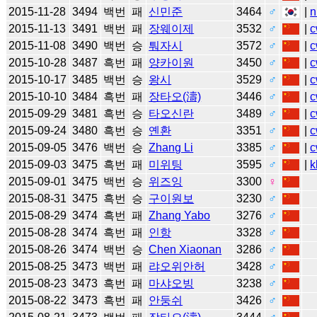
2015-11-28
3494
백번
패
신민준
3464
♂
|
n
2015-11-13
3491
백번
패
장웨이제
3532
♂
|
c
2015-11-08
3490
백번
승
퉈자시
3572
♂
|
c
2015-10-28
3487
흑번
패
양카이원
3450
♂
|
c
2015-10-17
3485
백번
승
왕시
3529
♂
|
c
2015-10-10
3484
흑번
패
장타오(濤)
3446
♂
|
c
2015-09-29
3481
흑번
승
타오신란
3489
♂
|
c
2015-09-24
3480
흑번
승
옌환
3351
♂
|
c
2015-09-05
3476
백번
승
Zhang Li
3385
♂
|
c
2015-09-03
3475
흑번
패
미위팅
3595
♂
|
k
2015-09-01
3475
백번
승
위즈잉
3300
♀
2015-08-31
3475
흑번
승
구이원보
3230
♂
2015-08-29
3474
흑번
패
Zhang Yabo
3276
♂
2015-08-28
3474
흑번
패
인항
3328
♂
2015-08-26
3474
백번
승
Chen Xiaonan
3286
♂
2015-08-25
3473
백번
패
랴오위안허
3428
♂
2015-08-23
3473
흑번
패
마샤오빙
3238
♂
2015-08-22
3473
흑번
패
안둥쉬
3426
♂