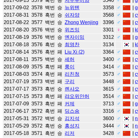
2017-09-13
3579
흑번
승
저우루이양
3540
♂
|
g
2017-09-02
3578
백번
승
뉴위톈
3358
♂
|
g
2017-08-31
3578
흑번
승
쉬자양
3568
♂
|
c
2017-08-22
3577
백번
승
Zhong Wenjing
3396
♂
|
c
2017-08-20
3576
백번
승
위즈잉
3301
♀
|
k
2017-08-19
3576
백번
승
옌자이밍
3312
♂
|
g
2017-08-18
3576
흑번
승
최영찬
3134
|
k
2017-08-14
3576
흑번
패
Liu Xi (2)
3364
♂
|
c
2017-08-11
3575
백번
승
셰허
3400
♂
|
c
2017-08-09
3575
흑번
패
룽이
3414
♂
|
c
2017-08-03
3574
흑번
패
리친청
3573
♂
|
c
2017-07-19
3573
백번
패
구리
3448
♂
|
c
2017-07-17
3573
흑번
승
롄샤오
3615
♂
|
c
2017-07-15
3573
흑번
패
랴오위안허
3514
♂
|
c
2017-07-09
3573
흑번
패
커제
3713
♂
|
g
2017-06-17
3572
흑번
패
딩스슝
3316
♂
|
c
2017-05-31
3572
백번
승
김지석
3600
♂
|
n
2017-05-29
3572
흑번
승
홍성지
3444
♂
|
n
2017-05-18
3571
흑번
승
리저
3428
♂
|
c