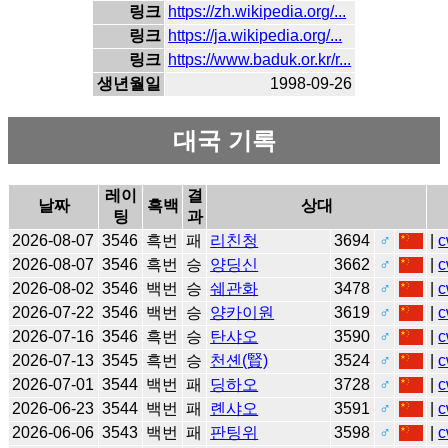
링크
https://zh.wikipedia.org/...
링크
https://ja.wikipedia.org/...
링크
https://www.baduk.or.kr/r...
생년월일
1998-09-26
대국 기록
레이
결
날짜
흑백
상대
팅
과
2026-08-07
3546
흑번
패
리친청
3694
♂
|
c
2026-08-07
3546
흑번
승
양딩신
3662
♂
|
c
2026-08-02
3546
백번
승
쉐관화
3478
♂
|
c
2026-07-22
3546
백번
승
양카이원
3619
♂
|
c
2026-07-16
3546
흑번
승
탄샤오
3590
♂
|
c
2026-07-13
3545
흑번
승
천셴(賢)
3524
♂
|
c
2026-07-01
3544
백번
패
딩하오
3728
♂
|
c
2026-06-23
3544
백번
패
롄샤오
3591
♂
|
c
2026-06-06
3543
백번
패
판팅위
3598
♂
|
c