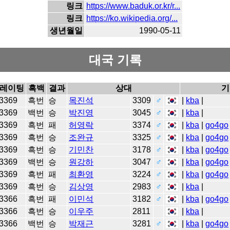
링크
https://www.baduk.or.kr/r...
링크
https://ko.wikipedia.org/...
생년월일
1990-05-11
대국 기록
레이팅
흑백
결과
상대
기
3369
흑번
승
목진석
3309
♂
|
kba
|
3369
백번
승
박진영
3045
♂
|
kba
|
3369
흑번
패
허영락
3374
♂
|
kba
|
go4go
3369
흑번
승
조완규
3325
♂
|
kba
|
go4go
3369
흑번
승
기민찬
3178
♂
|
kba
|
go4go
3369
백번
승
원강하
3047
♂
|
kba
|
go4go
3369
흑번
패
최환영
3224
♂
|
kba
|
go4go
3369
흑번
승
김상영
2983
♂
|
kba
|
3366
흑번
패
이민석
3182
♂
|
kba
|
go4go
3366
흑번
승
이우주
2811
|
kba
|
3366
백번
승
박재근
3281
♂
|
kba
|
go4go