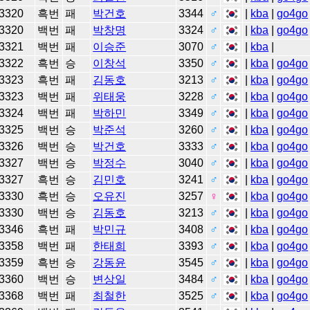
3320
흑번
패
박건호
3344
♂
|
kba
|
go4go
3320
백번
패
박창명
3324
♂
|
kba
|
go4go
3321
백번
패
이승준
3070
♂
|
kba
|
3322
흑번
승
이창석
3350
♂
|
kba
|
go4go
3323
흑번
패
김동호
3213
♂
|
kba
|
go4go
3323
백번
패
위태웅
3228
♂
|
kba
|
go4go
3324
백번
패
박하민
3349
♂
|
kba
|
go4go
3325
백번
승
박준석
3260
♂
|
kba
|
go4go
3326
백번
승
박건호
3333
♂
|
kba
|
go4go
3327
백번
승
박정수
3040
♂
|
kba
|
go4go
3327
흑번
승
김민호
3241
♂
|
kba
|
go4go
3330
흑번
승
오유진
3257
♀
|
kba
|
go4go
3330
백번
승
김동호
3213
♂
|
kba
|
go4go
3346
흑번
패
박민규
3408
♂
|
kba
|
go4go
3358
백번
패
한태희
3393
♂
|
kba
|
go4go
3359
흑번
승
강동윤
3545
♂
|
kba
|
go4go
3360
백번
승
변상일
3484
♂
|
kba
|
go4go
3368
백번
패
최철한
3525
♂
|
kba
|
go4go