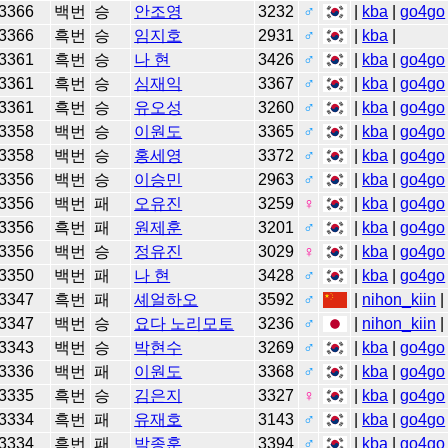
3366
백번
승
안조영
3232
♂
|
kba
|
go4go
3366
흑번
승
임지호
2931
♂
|
kba
|
3361
흑번
승
나 현
3426
♂
|
kba
|
go4go
3361
흑번
승
심재익
3367
♂
|
kba
|
go4go
3361
흑번
승
유오성
3260
♂
|
kba
|
go4go
3358
백번
승
이원도
3365
♂
|
kba
|
go4go
3358
백번
승
홍세영
3372
♂
|
kba
|
go4go
3356
백번
승
이승민
2963
♂
|
kba
|
go4go
3356
백번
패
오유진
3259
♀
|
kba
|
go4go
3356
흑번
패
원제훈
3201
♂
|
kba
|
go4go
3356
백번
승
정유진
3029
♀
|
kba
|
go4go
3350
백번
패
나 현
3428
♂
|
kba
|
go4go
3347
흑번
패
셰얼하오
3592
♂
|
nihon_kiin
3347
백번
승
요다 노리모토
3236
♂
|
nihon_kiin
3343
백번
승
박현수
3269
♂
|
kba
|
go4go
3336
백번
패
이원도
3368
♂
|
kba
|
go4go
3335
흑번
승
김은지
3327
♀
|
kba
|
go4go
3334
흑번
패
유재호
3143
♂
|
kba
|
go4go
3334
흑번
패
박종훈
3394
♂
|
kba
|
go4go