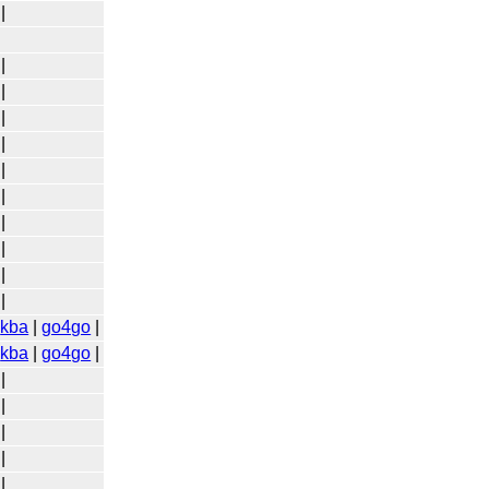
|
|
|
|
|
|
|
|
|
|
|
|
kba
|
go4go
|
|
kba
|
go4go
|
|
|
|
|
|