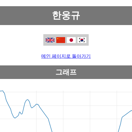
한웅규
메인 페이지로 돌아가기
그래프