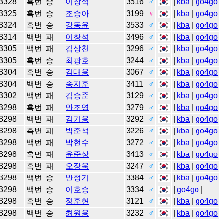
3328
흑번
승
이창석
3516
♂
|
kba
|
go4go
3325
흑번
승
조승아
3199
♀
|
kba
|
go4go
3324
흑번
승
강동윤
3533
♂
|
kba
|
go4go
3314
백번
패
이창석
3496
♂
|
kba
|
go4go
3305
백번
패
김상천
3296
♂
|
kba
|
go4go
3305
흑번
승
최광호
3244
♂
|
kba
|
go4go
3304
흑번
승
김대용
3067
♂
|
kba
|
go4go
3304
백번
승
송지훈
3411
♂
|
kba
|
go4go
3302
백번
패
김승준
3129
♂
|
kba
|
go4go
3298
흑번
패
안조영
3279
♂
|
kba
|
go4go
3298
백번
패
김기용
3292
♂
|
kba
|
go4go
3298
흑번
패
박준석
3226
♂
|
kba
|
go4go
3298
백번
패
박현수
3272
♂
|
kba
|
go4go
3298
흑번
패
윤준상
3413
♂
|
kba
|
go4go
3298
흑번
패
오장욱
3247
♂
|
kba
|
go4go
3298
백번
승
안정기
3384
♂
|
kba
|
go4go
3298
백번
승
이호승
3334
♂
|
go4go
|
3298
흑번
승
정훈현
3121
♂
|
kba
|
go4go
3298
백번
승
최원용
3232
♂
|
kba
|
go4go