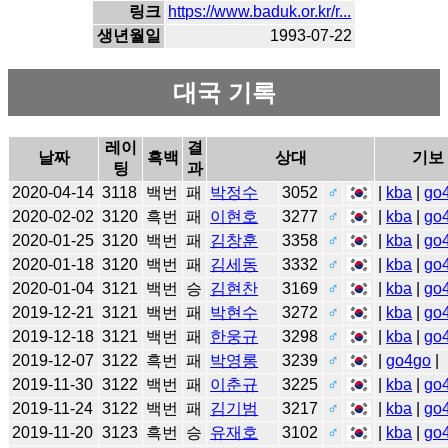
링크
https://www.baduk.or.kr/r...
생년월일
1993-07-22
대국 기록
레이
결
날짜
흑백
상대
기보
팅
과
2020-04-14
3118
백번
패
박정수
3052
♂
|
kba
|
go
2020-02-02
3120
흑번
패
이현호
3277
♂
|
kba
|
go
2020-01-25
3120
백번
패
김창훈
3358
♂
|
kba
|
go
2020-01-18
3120
백번
패
김세동
3332
♂
|
kba
|
go
2020-01-04
3121
백번
승
김현찬
3169
♂
|
kba
|
go
2019-12-21
3121
백번
패
박현수
3272
♂
|
kba
|
go
2019-12-18
3121
백번
패
한웅규
3298
♂
|
kba
|
go
2019-12-07
3122
흑번
패
박영롱
3239
♂
|
go4go
|
2019-11-30
3122
백번
패
이춘규
3225
♂
|
kba
|
go
2019-11-24
3122
백번
패
김기범
3217
♂
|
kba
|
go
2019-11-20
3123
흑번
승
유재호
3102
♂
|
kba
|
go