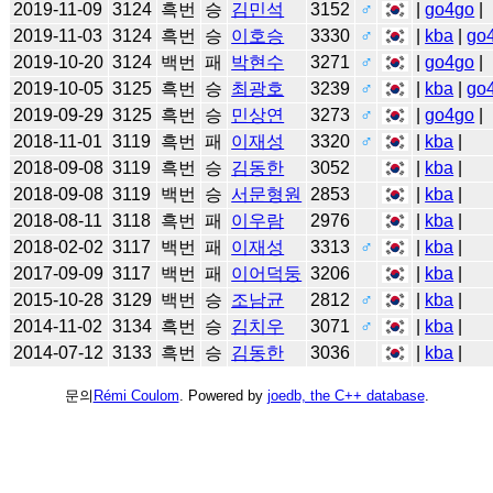
2019-11-09
3124
흑번
승
김민석
3152
♂
|
go4go
|
2019-11-03
3124
흑번
승
이호승
3330
♂
|
kba
|
go
2019-10-20
3124
백번
패
박현수
3271
♂
|
go4go
|
2019-10-05
3125
흑번
승
최광호
3239
♂
|
kba
|
go
2019-09-29
3125
흑번
승
민상연
3273
♂
|
go4go
|
2018-11-01
3119
흑번
패
이재성
3320
♂
|
kba
|
2018-09-08
3119
흑번
승
김동한
3052
|
kba
|
2018-09-08
3119
백번
승
서문형원
2853
|
kba
|
2018-08-11
3118
흑번
패
이우람
2976
|
kba
|
2018-02-02
3117
백번
패
이재성
3313
♂
|
kba
|
2017-09-09
3117
백번
패
이어덕둥
3206
|
kba
|
2015-10-28
3129
백번
승
조남균
2812
♂
|
kba
|
2014-11-02
3134
흑번
승
김치우
3071
♂
|
kba
|
2014-07-12
3133
흑번
승
김동한
3036
|
kba
|
문의
Rémi Coulom
. Powered by
joedb, the C++ database
.