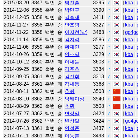
2015-03-20
3347
백번
승
박진솔
3395
♂
|
kba
|
2014-12-06
3358
흑번
승
박민규
3390
♂
|
kba
|
2014-12-05
3358
백번
승
김승재
3411
♂
|
kba
|
2014-11-27
3358
흑번
승
안조영
3327
♂
|
kba
|
2014-11-22
3358
백번
승
이지현(남)
3463
♂
|
go4g
2014-11-14
3359
백번
패
김지석
3586
♂
|
kba
|
2014-11-06
3359
흑번
승
황재연
3277
♂
|
kba
|
2014-10-26
3359
백번
패
안조영
3329
♂
|
kba
|
2014-10-12
3360
흑번
패
이세돌
3603
♂
|
kba
|
2014-09-25
3360
흑번
승
김주호
3334
♂
|
kba
|
2014-09-05
3361
흑번
승
김진휘
3313
♂
|
kba
|
2014-08-24
3361
흑번
패
김세동
3368
♂
|
kba
|
2014-08-11
3362
백번
패
추쥔
3508
♂
|
kba
|
2014-08-10
3362
흑번
승
탕웨이싱
3540
♂
|
kba
|
2014-08-09
3362
흑번
승
추쥔
3508
♂
|
kba
|
2014-07-27
3362
백번
승
변상일
3424
♂
|
kba
|
2014-07-26
3362
백번
승
변상일
3424
♂
|
go4g
2014-07-13
3361
흑번
승
안성준
3437
♂
|
kba
|
2014-07-11
3361
흑번
패
이동훈
3493
♂
|
kba
|