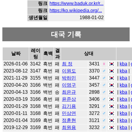
링크
https://www.baduk.or.kr/r...
링크
https://ko.wikipedia.org/...
생년월일
1988-01-02
대국 기록
레이
결
날짜
흑백
상대
팅
과
2026-01-06
3142
흑번
패
최 정
3431
♀
|
kba
|
2023-08-12
3147
흑번
패
이원도
3370
♂
|
kba
|
2021-11-29
3155
백번
패
박하민
3447
♂
|
kba
|
2020-04-20
3166
백번
패
이영구
3457
♂
|
kba
|
2020-04-13
3166
백번
승
최은규
2898
♂
|
kba
|
2020-03-19
3166
흑번
패
윤준상
3406
♂
|
kba
|
2020-01-29
3168
백번
패
김기용
3291
♂
|
kba
|
2020-01-11
3168
흑번
패
민상연
3272
♂
|
kba
|
2020-01-04
3169
흑번
패
정훈현
3121
♂
|
kba
|
2019-12-29
3169
흑번
패
최원용
3232
♂
|
kba
|