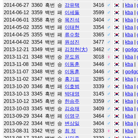
2014-06-27
3360
흑번
승
강유택
3416
♂
|
kba
|
2014-06-12
3359
백번
패
이세돌
3599
♂
|
kba
|
2014-06-01
3358
흑번
승
목진석
3404
♂
|
kba
|
2014-05-02
3355
백번
패
이태현
3354
♂
|
kba
|
2014-04-25
3355
백번
패
류수항
3365
♂
|
kba
|
2014-04-02
3354
백번
패
원성진
3477
♂
|
kba
|
2013-12-21
3349
백번
패
김정현(大)
3462
♂
|
go4g
2013-11-21
3348
백번
승
문도원
3018
♀
|
kba
|
2013-11-08
3348
백번
승
이동훈
3446
♂
|
kba
|
2013-11-07
3348
백번
승
이동훈
3446
♂
|
go4g
2013-11-02
3347
백번
승
홍기표
3285
♂
|
kba
|
2013-10-20
3346
흑번
패
이호범
3339
♂
|
kba
|
2013-10-13
3345
흑번
패
박대영
3145
♂
|
kba
|
2013-10-12
3345
흑번
승
한승주
3359
♂
|
kba
|
2013-10-03
3345
백번
승
김승재
3409
♂
|
kba
|
2013-09-29
3344
흑번
패
이영구
3464
♂
|
kba
|
2013-09-22
3344
백번
승
변상일
3404
♂
|
kba
|
2013-08-31
3342
백번
승
최 정
3233
♀
|
kba
|