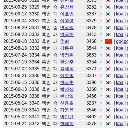
2015-09-30
3329
백번
승
류민형
3375
♂
|
kba
|
2015-09-25
3329
백번
승
유창혁
3252
♂
|
kba
|
2015-09-17
3330
백번
패
이호범
3337
♂
|
kba
|
2015-09-04
3331
흑번
승
이원영
3379
♂
|
kba
|
2015-08-29
3331
백번
승
변상일
3478
♂
|
kba
|
2015-08-23
3332
흑번
패
안국현
3413
♂
|
kba
|
2015-08-18
3332
흑번
패
추쥔
3468
♂
|
go4g
2015-08-13
3332
백번
패
강동윤
3544
♂
|
kba
|
2015-07-24
3334
흑번
승
박정환
3663
♂
|
kba
|
2015-07-19
3334
흑번
패
한승주
3354
♂
|
kba
|
2015-07-02
3335
흑번
패
김세동
3371
♂
|
kba
|
2015-06-21
3336
백번
패
이호범
3337
♂
|
kba
|
2015-06-15
3336
흑번
패
한상훈
3396
♂
|
kba
|
2015-06-13
3336
흑번
패
박정상
3360
♂
|
kba
|
2015-05-29
3338
백번
패
변상일
3466
♂
|
kba
|
2015-05-14
3340
백번
승
신윤호
3237
♂
|
kba
|
2015-05-10
3341
백번
승
강동윤
3546
♂
|
kba
|
2015-05-02
3341
흑번
패
박민규
3402
♂
|
kba
|
2015-04-24
3342
백번
패
한태희
3378
♂
|
kba
|