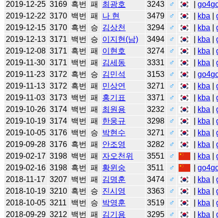
2019-12-25
3169
흑번
패
최광호
3243
♂
|
go4g
2019-12-22
3170
백번
패
나 현
3479
♂
|
kba
|
2019-12-15
3170
흑번
승
김상천
3294
♂
|
kba
|
2019-12-13
3171
백번
승
이지현(남)
3494
♂
|
kba
|
2019-12-08
3171
흑번
패
이현호
3274
♂
|
kba
|
2019-11-30
3171
백번
패
김세동
3331
♂
|
kba
|
2019-11-23
3172
흑번
승
김민석
3153
♂
|
go4g
2019-11-13
3172
흑번
패
민상연
3271
♂
|
kba
|
2019-11-03
3173
백번
패
홍기표
3371
♂
|
kba
|
2019-10-26
3174
백번
패
최원용
3232
♂
|
kba
|
2019-10-19
3174
백번
패
한웅규
3298
♂
|
kba
|
2019-10-05
3176
백번
승
박현수
3271
♂
|
kba
|
2019-09-28
3176
흑번
패
안조영
3282
♂
|
kba
|
2019-02-17
3198
백번
패
자오천위
3551
♂
|
kba
|
2019-02-16
3198
흑번
패
황윈숭
3511
♂
|
go4g
2018-11-17
3207
백번
패
김명훈
3474
♂
|
kba
|
2018-10-19
3210
흑번
승
진시영
3363
♂
|
kba
|
2018-10-05
3211
백번
승
박영훈
3519
♂
|
kba
|
2018-09-29
3212
백번
패
김기용
3295
♂
|
kba
|