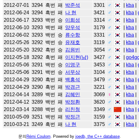
2012-07-01
3294
흑번
패
박준석
3301
♂
|
kba
|
2012-06-24
3294
흑번
패
나 현
3421
♂
|
kba
|
2012-06-17
3293
백번
승
이희성
3314
♂
|
kba
|
2012-06-10
3293
백번
패
양우석
3179
♂
|
kba
|
2012-06-02
3293
백번
승
류수항
3331
♂
|
kba
|
2012-05-26
3292
백번
승
유재호
3119
♂
|
kba
|
2012-05-20
3292
흑번
승
김원빈
3054
♂
|
kba
|
2012-05-18
3292
흑번
패
이지현(남)
3427
♂
|
go4g
2012-05-06
3291
백번
승
이영구
3453
♂
|
kba
|
2012-05-06
3291
백번
승
서무상
3104
♂
|
kba
|
2012-04-29
3290
흑번
패
백홍석
3479
♂
|
kba
|
2012-04-29
3290
흑번
패
박경근
3221
♂
|
kba
|
2012-04-14
3289
백번
패
김혜민
3069
♀
|
kba
|
2012-04-12
3289
백번
패
박정환
3620
♂
|
kba
|
2012-03-14
3288
백번
승
리친청
3349
♂
|
kba
|
2010-05-09
3251
백번
패
박정근
3159
♂
|
kba
|
2010-03-21
3249
흑번
패
나 현
3375
♂
|
kba
|
문의
Rémi Coulom
. Powered by
joedb, the C++ database
.