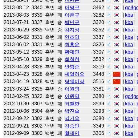
2013-08-17
3340
백번
승
신민준
3339
♂
|
kba
|
2013-08-12
3340
흑번
패
이영구
3462
♂
|
go4g
2013-08-03
3339
흑번
패
이춘규
3282
♂
|
kba
|
2013-07-21
3337
흑번
승
박민규
3320
♂
|
kba
|
2013-06-29
3335
백번
승
강지성
3252
♂
|
kba
|
2013-06-02
3331
흑번
패
안조영
3337
♂
|
kba
|
2013-06-02
3331
흑번
패
최홍윤
3226
♂
|
kba
|
2013-05-12
3330
흑번
패
황재연
3307
♂
|
kba
|
2013-05-10
3329
흑번
승
최철한
3532
♂
|
kba
|
2013-04-28
3328
흑번
패
안형준
3310
♂
|
kba
|
2013-04-23
3328
흑번
패
셰얼하오
3448
♂
|
kba
|
2013-04-19
3328
백번
승
탕웨이싱
3516
♂
|
kba
|
2013-03-24
3325
흑번
승
이원영
3381
♂
|
kba
|
2013-02-25
3322
흑번
승
이원영
3380
♂
|
go4g
2012-10-30
3307
백번
패
최철한
3539
♂
|
kba
|
2012-10-06
3304
흑번
승
박진솔
3293
♂
|
kba
|
2012-09-22
3302
흑번
승
김기용
3380
♂
|
kba
|
2012-09-21
3302
백번
패
강승민
3349
♂
|
kba
|
2012-09-09
3300
백번
패
황재연
3306
♂
|
kba
|